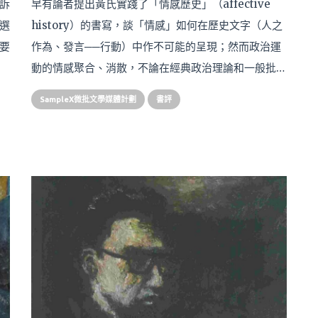
訴
早有論者提出黃氏實踐了「情感歷史」（affective
選
history）的書寫，談「情感」如何在歷史文字（人之
要
作為、發言──行動）中作不可能的呈現；然而政治運
動的情感聚合、消散，不論在經典政治理論和一般批…
SampleX微批文學媒體計劃
書評