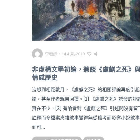
李薇婷
•
14 4 月, 2019
非虛構文學初論，兼談《盧麒之死》
情感歷史
沒想到相距數月，《盧麒之死》的相關評論再度引起
論，甚至作者親自回覆。[1] 《盧麒之死》誘發的評
實在不少，[2] 有論者對《盧麒之死》引述間沒有留
註釋而令檔案夾雜敘事變得無從稽考而影響小說敘事
到可…