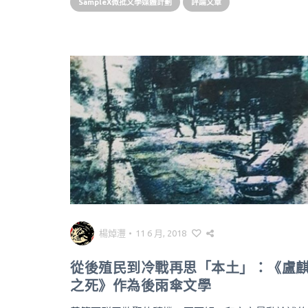
SampleX微批文學媒體計劃
評論文章
楊焯灃
•
11 6 月, 2018
從後殖民到冷戰再思「本土」：《盧
之死》作為後雨傘文學