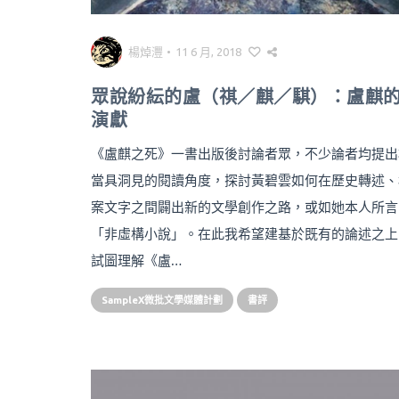
楊焯灃
•
11 6 月, 2018
眾說紛紜的盧（祺／麒／騏）：盧麒
演獻
《盧麒之死》一書出版後討論者眾，不少論者均提出
當具洞見的閱讀角度，探討黃碧雲如何在歷史轉述、
案文字之間闢出新的文學創作之路，或如她本人所言
「非虛構小說」。在此我希望建基於既有的論述之上
試圖理解《盧…
SampleX微批文學媒體計劃
書評