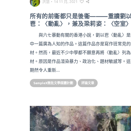
洪慧
•
14 11 月, 2021
所有的前衞都只是後衞———重讀劉
鬯：〈動亂〉，兼及梁莉姿：〈空室
與六七暴動有關的香港小說，劉以鬯〈動亂〉是
中一篇廣為人知的作品。這篇作品亦是寫作班常見的
材。然而，最近不少中學都不願意再將〈動亂〉列為
材。原因是作品渲染暴力、政治化、題材敏感等。這
期然令人重新…
SampleX微批文學媒體計劃
評論文章