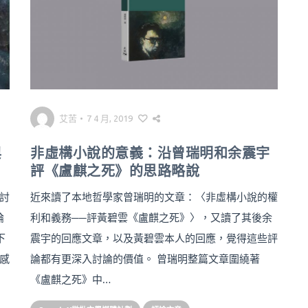
艾苦
•
7 4 月, 2019
與
非虛構小說的意義：沿曾瑞明和余震宇
評《盧麒之死》的思路略說
討
近來讀了本地哲學家曾瑞明的文章：〈非虛構小說的權
論
利和義務──評黃碧雲《盧麒之死》〉，又讀了其後余
下
震宇的回應文章，以及黃碧雲本人的回應，覺得這些評
感
論都有更深入討論的價值。 曾瑞明整篇文章圍繞著
《盧麒之死》中…