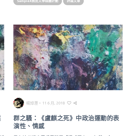
SampleX微批文學媒體計劃
評論文章
楊焯灃
•
11 6 月, 2018
麒
群之騷：《盧麒之死》中政治運動的表
演性、情感