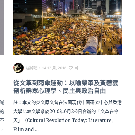
楊焯灃
•
14 12 月, 2016
從文革到雨傘運動：以喻榮軍及黃碧雲
剖析群眾心理學、民主與政治自由
識
註：本文的英文原文曾在法國現代中國研究中心與香港
的
大學比較文學系於2016年6月2-3日合辦的「文革在今
 不
天」（Cultural Revolution Today: Literature,
，
Film and …