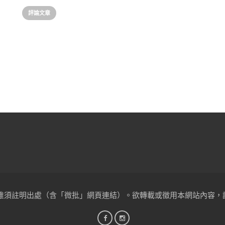
評論文章
註明出處（含「微批」網頁連結）。欲轉載或徵用本網站內容，請洽聯絡郵箱：