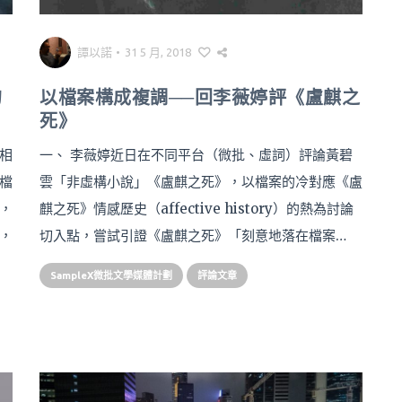
譚以諾
•
31 5 月, 2018
的
以檔案構成複調──回李薇婷評《盧麒之
死》
相
一、 李薇婷近日在不同平台（微批、虛詞）評論黃碧
檔
雲「非虛構小說」《盧麒之死》，以檔案的冷對應《盧
，
麒之死》情感歷史（affective history）的熱為討論
，
切入點，嘗試引證《盧麒之死》「刻意地落在檔案…
SampleX微批文學媒體計劃
評論文章