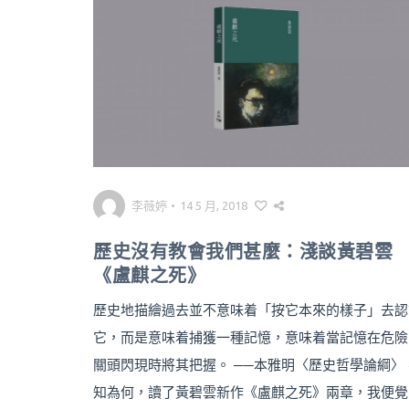
李薇婷
•
14 5 月, 2018
歷史沒有教會我們甚麼：淺談黃碧雲
《盧麒之死》
歷史地描繪過去並不意味着「按它本來的樣子」去認
它，而是意味着捕獲一種記憶，意味着當記憶在危險
關頭閃現時將其把握。 ──本雅明〈歷史哲學論綱〉
知為何，讀了黃碧雲新作《盧麒之死》兩章，我便覺