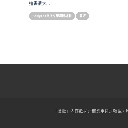
這書很大…
SampleX微批文學媒體計劃
書評
「微批」內容歡迎非商業用途之轉載，唯須