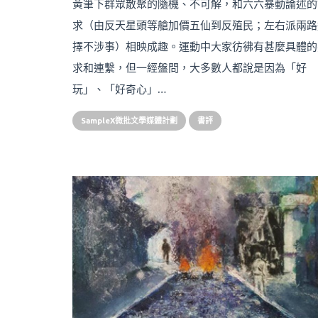
黃筆下群眾散聚的隨機、不可解，和六六暴動論述的
求（由反天星頭等艙加價五仙到反殖民；左右派兩路
擇不涉事）相映成趣。運動中大家彷彿有甚麼具體的
求和連繫，但一經盤問，大多數人都說是因為「好
玩」、「好奇心」…
SampleX微批文學媒體計劃
書評