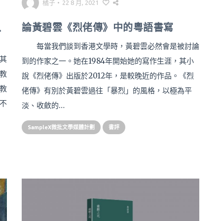
橘子
•
22 8 月, 2021
以
論黃碧雲《烈佬傳》中的粵語書寫
〉
每當我們談到香港文學時，黃碧雲必然會是被討論
其
到的作家之一。她在1984年開始她的寫作生涯，其小
教
說《烈佬傳》出版於2012年，是較晚近的作品。《烈
教
佬傳》有別於黃碧雲過往「暴烈」的風格，以極為平
不
淡、收斂的…
SampleX微批文學媒體計劃
書評