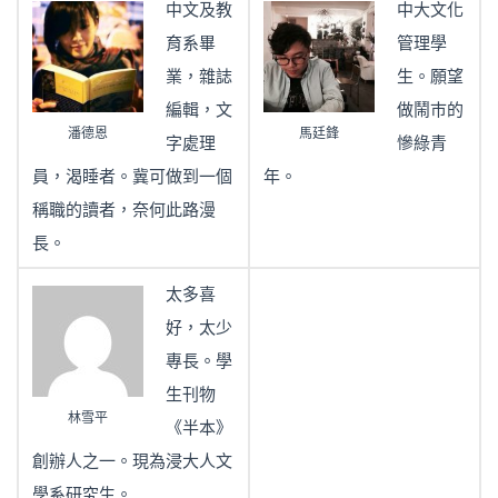
中文及教
中大文化
育系畢
管理學
業，雜誌
生。願望
編輯，文
做鬧巿的
潘德恩
馬廷鋒
字處理
慘綠青
員，渴睡者。冀可做到一個
年。
稱職的讀者，奈何此路漫
長。
太多喜
好，太少
專長。學
生刊物
林雪平
《半本》
創辦人之一。現為浸大人文
學系研究生。