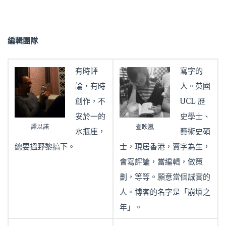
編輯團隊
有時評
寫字的
論，有時
人。英國
創作，不
UCL 歷
安於一的
史學士、
譚以諾
查映嵐
水瓶座，
藝術史碩
總要搵野黎搞下。
士，現居香港，賣字為生，
會寫評論，當編輯，做策
劃，等等。願意當個誠實的
人。博客的名字是「崩壞之
年」。