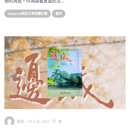
物的消息。作為兩隻倉鼠的主…
SampleX微批文學媒體計劃
書評
梧桐
•
20 3 月, 2022