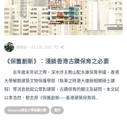
謝愷忻
•
20 3 月, 2022
《保舊創新》：淺談香港古蹟保育之必要
去年歲末年初之際，深水埗主教山配水庫保育爭議、香港
大學解散建築文物保護學部（執筆之時港大復辦相關碩士課
程）等消息掀起公眾對建築、古蹟保育的關注及疑問。本文試
以李浩然、黎志邦《保舊創新──香港建築保育與…
SampleX微批文學媒體計劃
書評