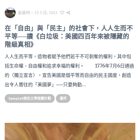
姜麗明
•
23 3 月, 2022
在「自由」與「民主」的社會下，人人生而不
平等──讀《白垃圾：美國四百年來被隱藏的
階級真相》
人人生而平等，造物者賦予他們若干不可剝奪的權利，其中包
括生命權、自由權和追求幸福的權利。 1776年7月6日通過
的〈獨立宣言〉，宣告美國是個平等而自由的民主國度，創造
出令人嚮往的「美國夢」──只要夠勤…
SampleX微批文學媒體計劃
書評