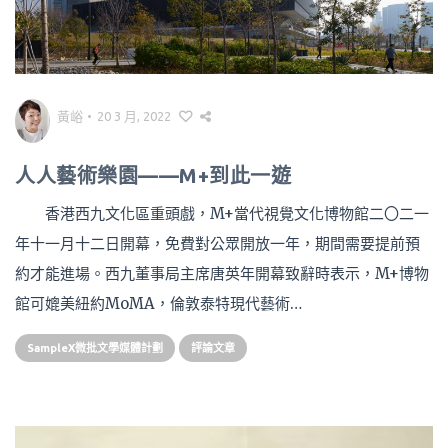
黃峪
•
20 3 月, 2022
人人藝術樂園——M+到此一遊
香港西九文化區重頭戲，M+當代視覺文化博物館二〇二一
年十一月十二日開幕，免費對公眾開放一年，期間需要提前預
約才能進場。西九董事局主席唐英年開幕致辭時表示，M+博物
館可媲美紐約MoMA，倫敦泰特現代藝術…
SampleX微批文學媒體計劃
評論文章