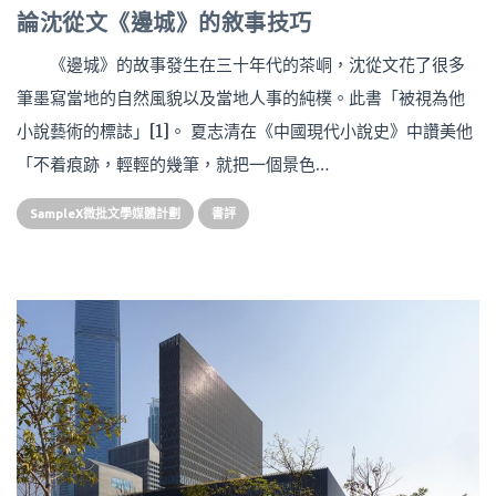
論沈從文《邊城》的敘事技巧
《邊城》的故事發生在三十年代的茶峒，沈從文花了很多
筆墨寫當地的自然風貌以及當地人事的純樸。此書「被視為他
小說藝術的標誌」[1]。 夏志清在《中國現代小說史》中讚美他
「不着痕跡，輕輕的幾筆，就把一個景色…
SampleX微批文學媒體計劃
書評