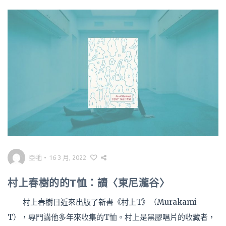
亞牠
•
16 3 月, 2022
村上春樹的的T恤：讀〈東尼瀧谷〉
村上春樹日近來出版了新書《村上T》（Murakami
T），專門講他多年來收集的T恤。村上是黑膠唱片的收藏者，