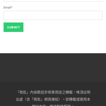
Email*
「微批」內容歡迎非商業用途之轉載，唯須註明
出處（含「微批」網頁連結）。欲轉載或徵用本