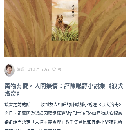
黃峪
•
21 3 月, 2022
萬物有愛，人間無情：評陳曦靜小說集《浪犬
洛奇》
讀書之前的話 收到友人相贈的陳曦靜小說選《浪犬洛奇》
之日，正驚聞漁護處因應銅鑼灣My Little Boss寵物店倉鼠感
染群組而決定「人道主義處理」數千隻倉鼠和其他小型哺乳動