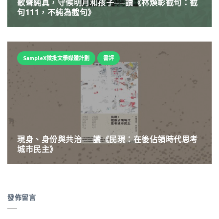
歌聲純真，守候明月和孩子──讀《林煥彰截句：截
句111，不純為截句》
SampleX微批文學媒體計劃
書評
現身、身份與共治──讀《民現：在後佔領時代思考
城市民主》
發佈留言