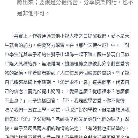
蹦出來；要說是分擔痛苦、分享快樂的話，也不
是非他不可。
事實上，作者通過其他小說人物之口提醒我們，愛不是天
生就會的能力，需要努力學習。在《那些天使在飛》中，一對
中學生光與幸子相約在獅子山望海一起下躍，醒來發現自己似
乎陷入某種結界，無法離開，饑腸轆轆之際彼此分享對喜愛食
物的記憶，聊着聊着談到了人生信念這個嚴肅的問題。幸子說
自己將來墓碑上希望刻上「愛是永不止息」這幾個字，代表自
己的信念。而光卻提出疑問：「愛是甚麼？從哪裡來？怎麼個
不止息？」幸子這樣回答：「不，我是說學習愛。你不覺得
嗎？我們一直在上學、考試、爭取進好的學校，但是誰教過我
們怎麼『愛』？父母嗎？老師嗎？那又是誰教他們的呢？」然
後，幸子又反思兩人相約殉情的決定：「有時我也挺糊塗的，
我們這樣算不算愛。愛一個人不是應該令對方活得更好嗎？怎