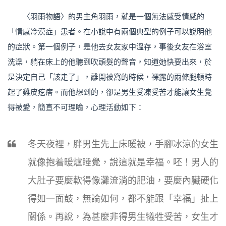
〈羽雨物語〉的男主角羽雨，就是一個無法感受情感的
「情感冷漠症」患者。在小說中有兩個典型的例子可以說明他
的症狀。第一個例子，是他去女友家中溫存，事後女友在浴室
洗澡，躺在床上的他聽到吹頭髮的聲音，知道她快要出來，於
是決定自己「該走了」，離開被窩的時候，裸露的兩條腿頓時
起了雞皮疙瘩。而他想到的，卻是男生受凍受苦才能讓女生覺
得被愛，簡直不可理喻，心理活動如下：
冬天夜裡，胖男生先上床暖被，手腳冰涼的女生
就像抱着暖爐睡覺，說這就是幸福。呸！男人的
大肚子要麼軟得像灘流淌的肥油，要麼內臟硬化
得如一面鼓，無論如何，都不能跟「幸福」扯上
關係。再說，為甚麼非得男生犧牲受苦，女生才