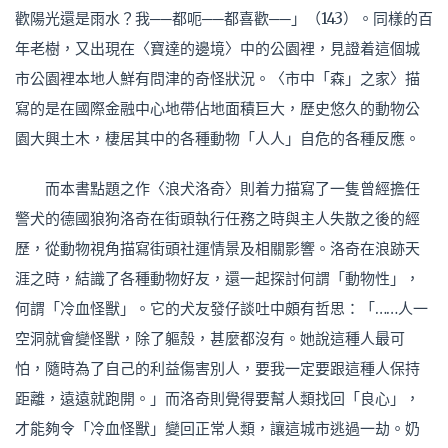
歡陽光還是雨水？我──都呃──都喜歡──」（143）。同樣的百
年老樹，又出現在〈寶達的邊境〉中的公園裡，見證着這個城
市公園裡本地人鮮有問津的奇怪狀況。〈市中「森」之家〉描
寫的是在國際金融中心地帶佔地面積巨大，歷史悠久的動物公
園大興土木，棲居其中的各種動物「人人」自危的各種反應。
而本書點題之作〈浪犬洛奇〉則着力描寫了一隻曾經擔任
警犬的德國狼狗洛奇在街頭執行任務之時與主人失散之後的經
歷，從動物視角描寫街頭社運情景及相關影響。洛奇在浪跡天
涯之時，結識了各種動物好友，還一起探討何謂「動物性」，
何謂「冷血怪獸」。它的犬友發仔談吐中頗有哲思：「……人一
空洞就會變怪獸，除了軀殼，甚麼都沒有。她說這種人最可
怕，隨時為了自己的利益傷害別人，要我一定要跟這種人保持
距離，遠遠就跑開。」而洛奇則覺得要幫人類找回「良心」，
才能夠令「冷血怪獸」變回正常人類，讓這城市逃過一劫。奶