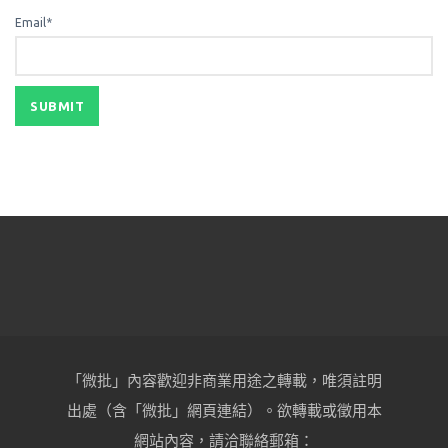
Email*
「微批」內容歡迎非商業用途之轉載，唯須註明
出處（含「微批」網頁連結）。欲轉載或徵用本
網站內容，請洽聯絡郵箱：