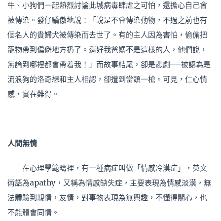
牛、小狗們一起熱烈討論此城病毒肆虐之可怕，還擔心自己會
被傳染。發仔驕傲地說：「說是不會傳染動物，不過之前也有
個名人的貴婦犬被傳染而去世了。有的主人因為害怕，偷偷把
寵物帶到偏僻地方扔了。還好我爸媽不是這樣的人，他們說，
無論到哪裡都會帶着我！」而故事結尾，卻是悲劇──被認為是
流浪狗的洛奇想和主人相認，卻遭到當頭一槍。可見，仁心情
感，實在難得。
人間無情
在心理學範疇裡，有一種病症叫做「情感冷漠症」，英文
術語為apathy，又稱為情感缺失症，主要表現為情感淡漠，無
法體驗到親情，友情，對事物表現為無興趣，不懂得關心，也
不能體會同情。