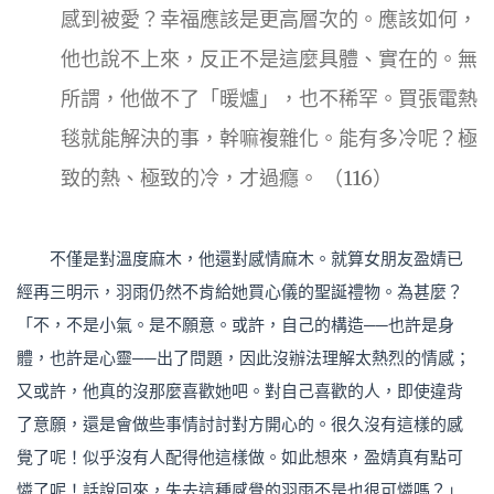
感到被愛？幸福應該是更高層次的。應該如何，
他也說不上來，反正不是這麼具體、實在的。無
所謂，他做不了「暖爐」，也不稀罕。買張電熱
毯就能解決的事，幹嘛複雜化。能有多冷呢？極
致的熱、極致的冷，才過癮。 （116）
不僅是對溫度麻木，他還對感情麻木。就算女朋友盈婧已
經再三明示，羽雨仍然不肯給她買心儀的聖誕禮物。為甚麼？
「不，不是小氣。是不願意。或許，自己的構造──也許是身
體，也許是心靈──出了問題，因此沒辦法理解太熱烈的情感；
又或許，他真的沒那麼喜歡她吧。對自己喜歡的人，即使違背
了意願，還是會做些事情討討對方開心的。很久沒有這樣的感
覺了呢！似乎沒有人配得他這樣做。如此想來，盈婧真有點可
憐了呢！話說回來，失去這種感覺的羽雨不是也很可憐嗎？」