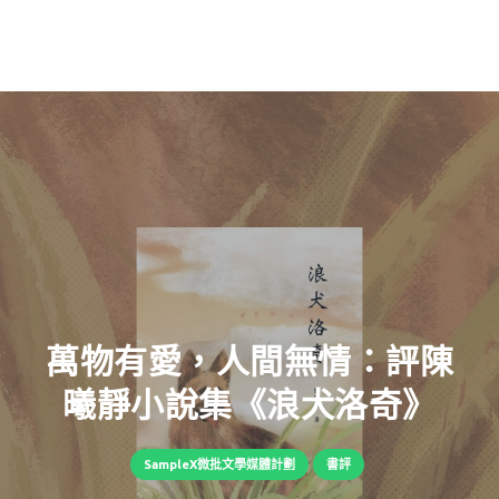
萬物有愛，人間無情：評陳
曦靜小說集《浪犬洛奇》
SampleX微批文學媒體計劃
書評