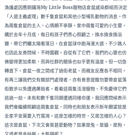
漁護處因應銅鑼灣My Little Boss寵物店倉鼠感染群組而決定
「人道主義處理」數千隻倉鼠和其他小型哺乳動物的消息。作
為兩隻倉鼠的主人，心情頗不寧靜。家中兩隻可愛的小生靈，
購於去年十月底，每日和孩子們悉心照顧之，換水換食換浴
鹽，帶它們曬太陽看落日，在倉鼠球中跑海濱大道，不少路人
也因此友善問候，不時圍觀。自從有了它們，我們的心靈也仿
佛變得更加柔軟，而與社群的關係也似乎更有溫度。但一切急
轉直下。倉鼠一夜之間成了過街老鼠，而親友反應各不相同。
有再三讓我們交有關部門處理者，亦有善意提醒勿要帶倉鼠落
街散步以免遭遇屠殺者。看着這兩隻活潑寵物，不免慶倖它們
逃過一劫，未有和數千隻同類遭遇同樣命運。我回應問候表示
我們會繼續照顧這兩隻倉鼠，同時也和朋友表示新年願望就是
全家平安莫要入竹篙灣。這是怎樣的時世，又是怎樣的人心？
這次是倉鼠，下次又會是甚麼動物？如果是兔，是貓，是狗，
又或者是金絲猴，大熊貓呢？