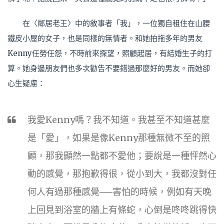
在〈鄰居老王〉中的敘事者「我」，一位獨自租住在山腰
鐵皮小屋的女子，也是同樣的無情者。和她拍拖多年的男友
Kenny任勞任怨，不時前來探望，照顧起居，有結婚生子的打
算。她身邊朋友們也多次勸告不要錯過那麼好的男友。而她卻
心生疑慮：
我愛Kenny嗎？我不知道。我甚至不知道甚麼
是「愛」，如果是像Kenny那種無微不至的照
顧，那我顯然一點都不愛他；要說是一種怦然心
動的感覺，那抱歉得很，從小到大，我都沒對任
何人有過那種感覺──害怕的時候，例如有天晚
上回見到浴室的牆上有條蛇，心倒是咚咚跳得快