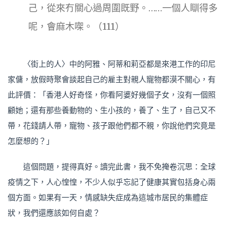
己，從來冇關心過周圍既野。……一個人瞓得多
呢，會麻木㗎。（111）
〈街上的人〉中的阿雅、阿蒂和莉亞都是來港工作的印尼
家傭，放假時聚會談起自己的雇主對親人寵物都漠不關心，有
此評價：「香港人好奇怪，你看阿婆好幾個子女，沒有一個照
顧她；還有那些養動物的、生小孩的，養了、生了，自己又不
帶，花錢請人帶，寵物、孩子跟他們都不親，你說他們究竟是
怎麼想的？」
這個問題，提得真好。讀完此書，我不免掩卷沉思：全球
疫情之下，人心惶惶，不少人似乎忘記了健康其實包括身心兩
個方面。如果有一天，情感缺失症成為這城市居民的集體症
狀，我們還應該如何自處？