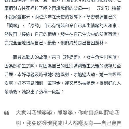
麼把對方往死裡拉了呢？再說我們的父母──」 （76–7）這篇
小說尾聲部分，兩位少年在天使的教導下，學習表達自己的
「憤怒」、「原諒」自己有情緒和令自己產生情緒的人和事，
然後再「接納」自己的情緒，發生在自己生命中的所有事情，
完完全全地接納自己。最後，他們終於走出自困叢林。
而最為勵志的故事，來自《睡婆婆》。女主角名叫客旅，
因為她初生之際，就因為自己的性別遭到親生父親的歧視乃至
活埋，幸好母親及時帶她出逃異鄉，才逃過大劫。她一生經歷
坎坷，好不容易儲到一筆現金，卻又差點被搶走。得到好心人
幫助後，她說出了這樣一段話：
大家叫我睡婆婆，睡婆婆，你哋真系叫醒咗我
啊，我突然發現我成世人都喺度瞓──自己顧自