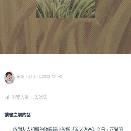
黃峪
•
21 3 月, 2022
瀏覽人數：
2,292
讀書之前的話
收到友人相贈的陳曦靜小說選《浪犬洛奇》之日，正驚聞