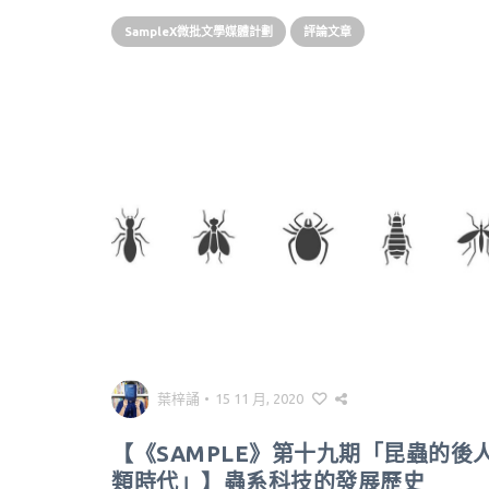
SampleX微批文學媒體計劃
評論文章
葉梓誦
•
15 11 月, 2020
【《SAMPLE》第十九期「昆蟲的後
類時代」】蟲系科技的發展歷史