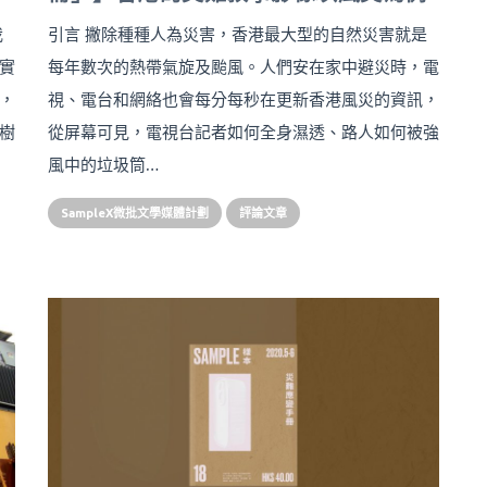
我
引言 撇除種種人為災害，香港最大型的自然災害就是
實
每年數次的熱帶氣旋及颱風。人們安在家中避災時，電
，
視、電台和網絡也會每分每秒在更新香港風災的資訊，
樹
從屏幕可見，電視台記者如何全身濕透、路人如何被強
風中的垃圾筒…
SampleX微批文學媒體計劃
評論文章