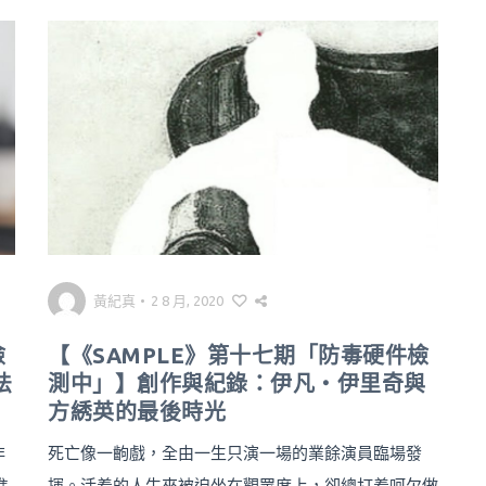
黃紀真
•
2 8 月, 2020
檢
【《SAMPLE》第十七期「防毒硬件檢
法
測中」】創作與紀錄：伊凡・伊里奇與
方綉英的最後時光
非
死亡像一齣戲，全由一生只演一場的業餘演員臨場發
進
揮。活着的人生來被迫坐在觀眾席上，卻總打着呵欠做