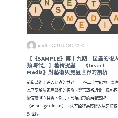
胡文釗
•
22 11 月, 2020
【《SAMPLE》第十九期「昆蟲的後
類時代」】藝術捉蟲──《Insect
Media》對藝術與昆蟲世界的剖析
前衛藝術：跨入昆蟲的世界 在二十世紀初，畫
為了要解放視覺藝術的想像，豐富藝術詞彙，風格逐
從寫實轉向抽象。例如，當時出現的前衛藝術
（avant-garde art），就可詮釋為藝術家以另類
對世界…