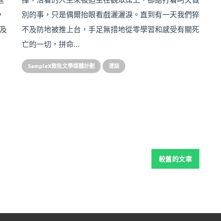
，
別的事，只是偶爾抬眼看戲灑灑淚。直到有一天我們猝
及
不及防地被推上台，手足無措地從零學習和感受有關死
亡的一切，拼命…
SampleX微批文學媒體計劃
漫談
較舊的文章