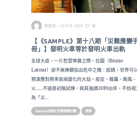
陳國榮
•
20 9 月, 2020
【《SAMPLE》第十八期「災難應變
冊」】發明火車等於發明火車出軌
全球大疫，一片愁雲慘霧之際，拉圖（Bruno
Latour）卻不無樂觀指出危中之機：起碼，世界可
預演應對將來氣候變化的大劫。疫症、蝗蟲、颱風、
火……不過是初階試煉，與其強調2019凶年，不妨視
為「災…
SampleX微批文學媒體計劃
漫談