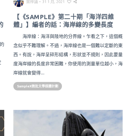
葉梓誦
•
31 1 月, 2021
【《SAMPLE》第二十期「海洋四維
的
體」】編者的話：海岸線的多變長度
海岸線：海洋與陸地的分界線。乍看之下，這個概
n的
念似乎不難理解。不過，海岸線也是一個難以定斷的東
」
西。有說，海岸呈碎形結構，形狀並不規則，因此要量
定
度海岸線的長度非常困難，你使用的測量單位越小，海
岸線就會變得…
SampleX微批文學媒體計劃