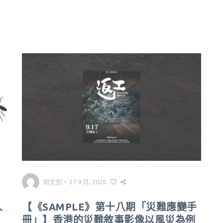
胡文釗
•
27 9 月, 2020
人
【《SAMPLE》第十八期「災難應變手
冊」】香港的災難敘事影像以風災為例