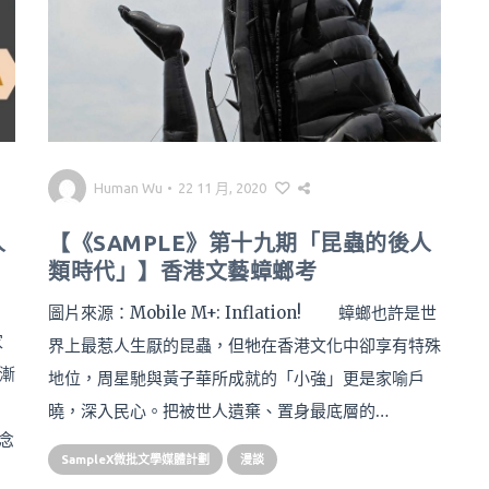
Human Wu
•
22 11 月, 2020
人
【《SAMPLE》第十九期「昆蟲的後人
類時代」】香港文藝蟑螂考
圖片來源：Mobile M+: Inflation! 蟑螂也許是世
家
界上最惹人生厭的昆蟲，但牠在香港文化中卻享有特殊
漸
地位，周星馳與黃子華所成就的「小強」更是家喻戶
曉，深入民心。把被世人遺棄、置身最底層的…
觀念
SampleX微批文學媒體計劃
漫談