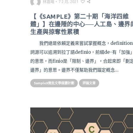
林嘉曦
•
7 2 月, 2021
【《SAMPLE》第二十期「海洋四維
體」】在邊陲的中心──人工島、邊界
生產與掠奪性累積
我們總是依賴定義來嘗試掌握概念，definitio
詞源可以追溯到拉丁語definio，前綴de-有「加強
的意思，而finio是「限制、邊界」，合起來即「劃
邊界」的意思。邊界不僅幫助我們錨定概念…
SampleX微批文學媒體計劃
評論文章