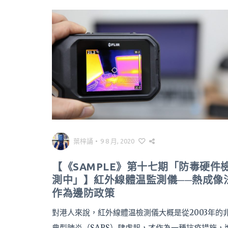
葉梓誦
•
9 8 月, 2020
【《SAMPLE》第十七期「防毒硬件
測中」】紅外線體温監測儀──熱成像
作為邊防政策
對港人來說，紅外線體温檢測儀大概是從2003年的
典型肺炎（SARS）肆虐起，才作為一種抗疫措施，