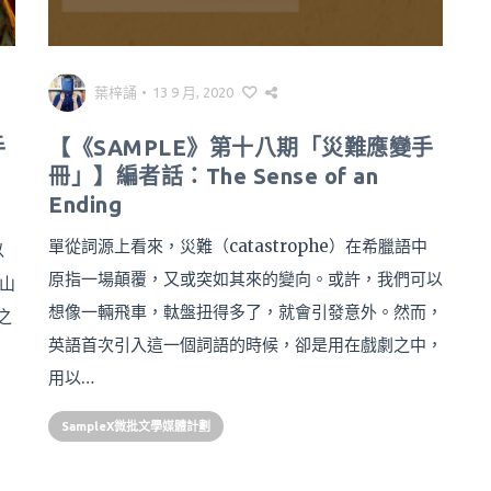
葉梓誦
•
13 9 月, 2020
手
【《SAMPLE》第十八期「災難應變手
冊」】編者話：The Sense of an
Ending
單從詞源上看來，災難（catastrophe）在希臘語中
以
原指一場顛覆，又或突如其來的變向。或許，我們可以
山
想像一輛飛車，軚盤扭得多了，就會引發意外。然而，
之
英語首次引入這一個詞語的時候，卻是用在戲劇之中，
用以…
SampleX微批文學媒體計劃