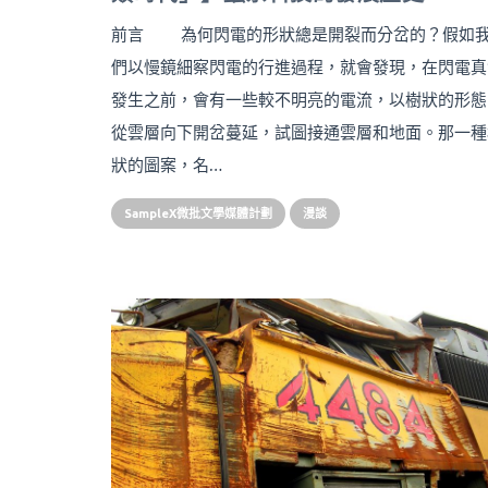
前言 為何閃電的形狀總是開裂而分岔的？假如
們以慢鏡細察閃電的行進過程，就會發現，在閃電真
發生之前，會有一些較不明亮的電流，以樹狀的形態
從雲層向下開岔蔓延，試圖接通雲層和地面。那一種
狀的圖案，名…
SampleX微批文學媒體計劃
漫談