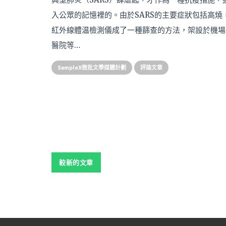
入公眾的記憶裡的。由於SARS的主要症狀包括高燒
紅外線體温檢測儀成了一種篩查的方法，架設於機場
醫院等…
SampleX微批文學媒體計劃
評論文章
文
較新的文章
章
導
覽