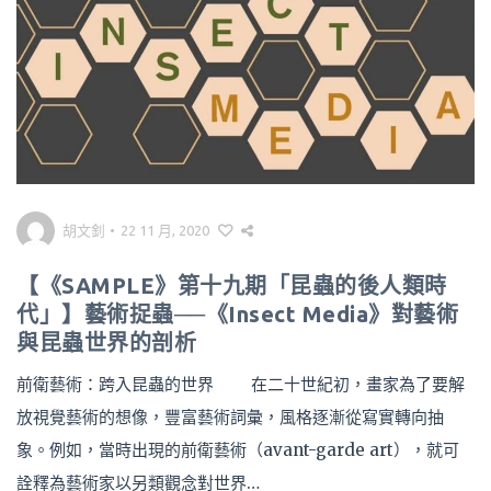
胡文釗
•
22 11 月, 2020
【《SAMPLE》第十九期「昆蟲的後人類時
代」】藝術捉蟲──《Insect Media》對藝術
與昆蟲世界的剖析
前衛藝術：跨入昆蟲的世界 在二十世紀初，畫家為了要解
放視覺藝術的想像，豐富藝術詞彙，風格逐漸從寫實轉向抽
象。例如，當時出現的前衛藝術（avant-garde art），就可
詮釋為藝術家以另類觀念對世界…