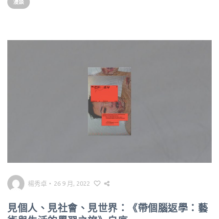
漫談
楊秀卓
•
26 9 月, 2022
見個人、見社會、見世界：《帶個腦返學：藝