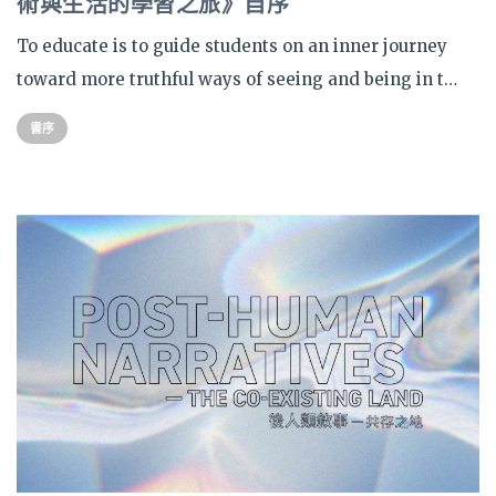
術與生活的學習之旅》自序
To educate is to guide students on an inner journey
toward more truthful ways of seeing and being in t…
書序