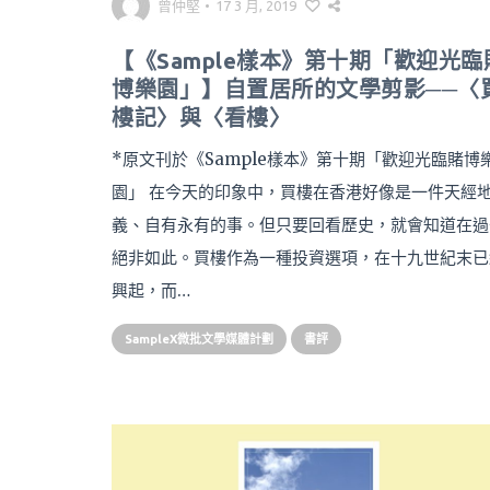
曾仲堅
•
17 3 月, 2019
【《Sample樣本》第十期「歡迎光臨
博樂園」】自置居所的文學剪影──〈
樓記〉與〈看樓〉
*原文刊於《Sample樣本》第十期「歡迎光臨賭博
園」 在今天的印象中，買樓在香港好像是一件天經
義、自有永有的事。但只要回看歷史，就會知道在過
絕非如此。買樓作為一種投資選項，在十九世紀末已
興起，而…
SampleX微批文學媒體計劃
書評