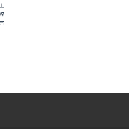
上
標
有