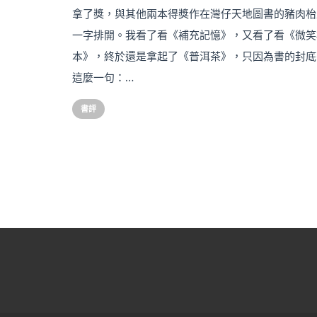
拿了獎，與其他兩本得獎作在灣仔天地圖書的豬肉枱
一字排開。我看了看《補充記憶》，又看了看《微笑
本》，終於還是拿起了《普洱茶》，只因為書的封底
這麼一句：…
書評