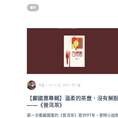
書評
洪嘉
•
13 11 月, 2017
【鄺國惠專輯】温柔的茶壼．沒有解
——《普洱茶》
第一次看鄺國惠的《普洱茶》是1997年。那時小說