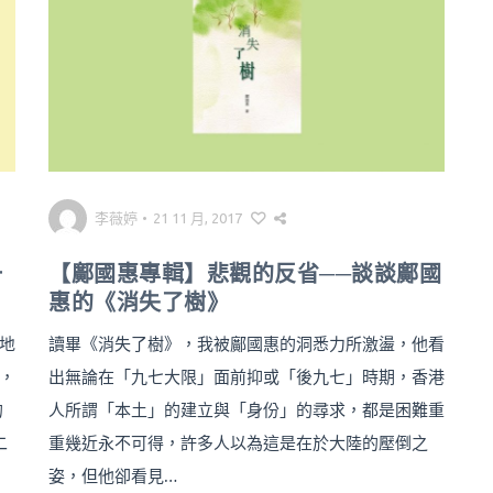
李薇婷
•
21 11 月, 2017
一
【鄺國惠專輯】悲觀的反省──談談鄺國
惠的《消失了樹》
地
讀畢《消失了樹》，我被鄺國惠的洞悉力所激盪，他看
，
出無論在「九七大限」面前抑或「後九七」時期，香港
的
人所謂「本土」的建立與「身份」的尋求，都是困難重
二
重幾近永不可得，許多人以為這是在於大陸的壓倒之
姿，但他卻看見…