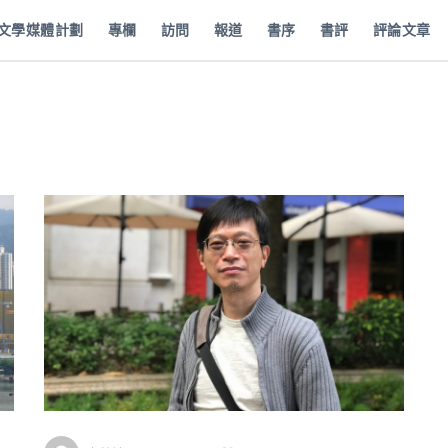
批文學媒體計劃
專欄
訪問
報道
書序
書評
評論文章