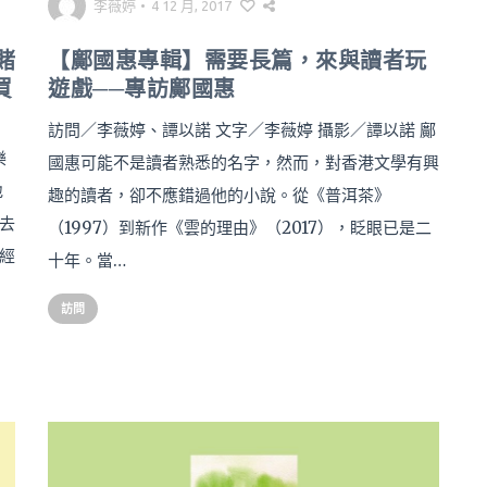
李薇婷
•
4 12 月, 2017
賭
【鄺國惠專輯】需要長篇，來與讀者玩
買
遊戲──專訪鄺國惠
訪問／李薇婷、譚以諾 文字／李薇婷 攝影／譚以諾 鄺
樂
國惠可能不是讀者熟悉的名字，然而，對香港文學有興
地
趣的讀者，卻不應錯過他的小說。從《普洱茶》
去
（1997）到新作《雲的理由》（2017），眨眼已是二
經
十年。當…
訪問