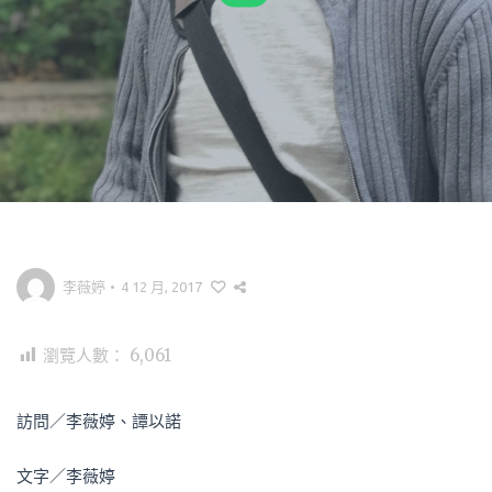
李薇婷
•
4 12 月, 2017
瀏覽人數：
6,061
訪問／李薇婷、譚以諾
文字／李薇婷