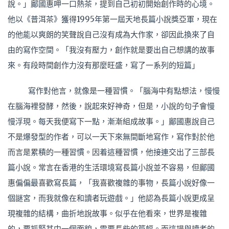
說。」鄺國惠呷一口熱茶，提到自己初初開始創作時的心境。
他以《普洱茶》獲得1995年第一屆天地長篇小說獎亞軍，現在
的他能以爽朗的笑聲說自己沒有成為大作家，卻因此換來了自
由的寫作空間。「我沒有壓力，創作就是要出自己想講的故事
來。有段時間創作力沒有那麼旺盛，寫了一系列的短篇」
寫作對他言，就像是一種習慣。「腦海中有點想法，慢慢
在腦海裡發酵，然後，說起來好神奇，但是，小說的句子會慢
慢浮現。每天我便寫下一點，漸漸組成故事。」鄺國惠說自己
不是爆發型的作者，可以一天下來無間斷地寫作，寫作對於他
而言是累積的一種習慣。因着這種習慣，他接連交出了三部長
篇小說。常言在香港的生活環境寫長篇小說並不容易，但鄺國
惠偏偏最喜歡寫長篇，「我喜歡複雜的事物，長篇小說好像一
個謎宮，而我就像在和讀者玩遊戲。」他認為長篇小說更成呈
現複雜的結構，曲折地說故事。似乎在他看來，世界是複雜
的，要抓緊其中一個面貌，需要長些的篇幅。而這場與讀者的