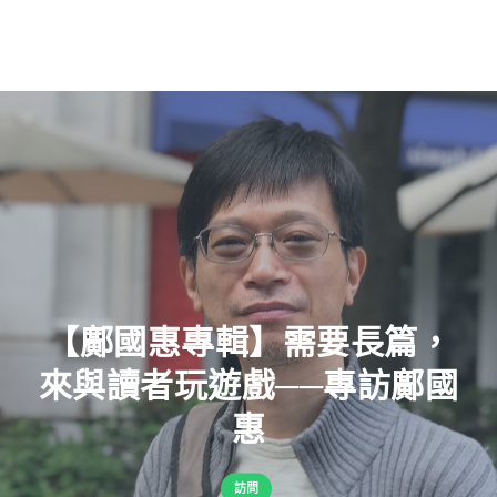
【鄺國惠專輯】需要長篇，
來與讀者玩遊戲──專訪鄺國
惠
訪問