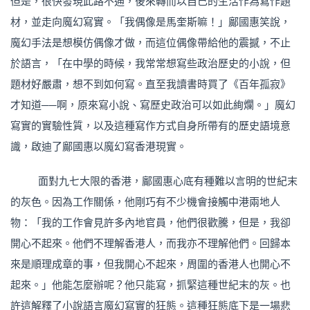
但是，很快發現此路不通，後來轉而以自己的生活作為寫作題
材，並走向魔幻寫實。「我偶像是馬奎斯嘛！」鄺國惠笑說，
魔幻手法是想模仿偶像才做，而這位偶像帶給他的震撼，不止
於語言，「在中學的時候，我常常想寫些政治歷史的小說，但
題材好嚴肅，想不到如何寫。直至我讀書時買了《百年孤寂》
才知道──啊，原來寫小說、寫歷史政治可以如此絢爛。」魔幻
寫實的實驗性質，以及這種寫作方式自身所帶有的歷史語境意
識，啟迪了鄺國惠以魔幻寫香港現實。
面對九七大限的香港，鄺國惠心底有種難以言明的世紀末
的灰色。因為工作關係，他剛巧有不少機會接觸中港兩地人
物：「我的工作會見許多內地官員，他們很歡騰，但是，我卻
開心不起來。他們不理解香港人，而我亦不理解他們。回歸本
來是順理成章的事，但我開心不起來，周圍的香港人也開心不
起來。」他能怎麼辦呢？他只能寫，抓緊這種世紀末的灰。也
許這解釋了小說語言魔幻寫實的狂態。這種狂態底下是一場悲