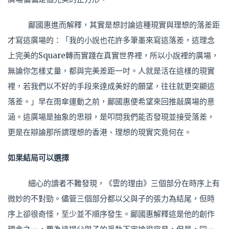
鄺國惠進而解釋，其實是想討論這種現實與理想的落差距
才寫這廣場的：「我的小說也花許多筆墨來寫這落差，這理念
上完美的Square轉而實踐在真實世界裡，所以小說裡的廣場，
無論你怎樣丈量，都與完美差距一吋。人就是活在這樣的現實
裡，若我們以不好的手段來達成美好的願望，往往就更突顯這
落差。」早在雨傘運動之前，鄺國惠便希望來回推敲廣場的意
涵。這廣場是抽象的思辯，是叩問我們能否發現並接受落差，
更是在辯論那所謂理想的香港、理想的現實究竟何在。
如果結局可以選擇
細心的讀者不難發現，《雲的理由》三個部分在時序上有
微妙的不對勁。儘管三個部分都以父與子的張力為結尾，但時
序上卻很奇怪，至少並不順序發生。鄺國惠解釋這是他的創作