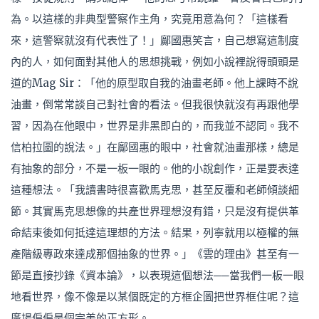
為。以這樣的非典型警察作主角，究竟用意為何？「這樣看
來，這警察就沒有代表性了！」鄺國惠笑言，自己想寫這制度
內的人，如何面對其他人的思想挑戰，例如小說裡說得頭頭是
道的Mag Sir：「他的原型取自我的油畫老師。他上課時不說
油畫，倒常常談自己對社會的看法。但我很快就沒有再跟他學
習，因為在他眼中，世界是非黑即白的，而我並不認同。我不
信柏拉圖的說法。」在鄺國惠的眼中，社會就油畫那樣，總是
有抽象的部分，不是一板一眼的。他的小說創作，正是要表達
這種想法。「我讀書時很喜歡馬克思，甚至反覆和老師傾談細
節。其實馬克思想像的共產世界理想沒有錯，只是沒有提供革
命結束後如何抵達這理想的方法。結果，列寧就用以極權的無
產階級專政來達成那個抽象的世界。」《雲的理由》甚至有一
節是直接抄錄《資本論》，以表現這個想法──當我們一板一眼
地看世界，像不像是以某個既定的方框企圖把世界框住呢？這
廣場偏偏是個完美的正方形。