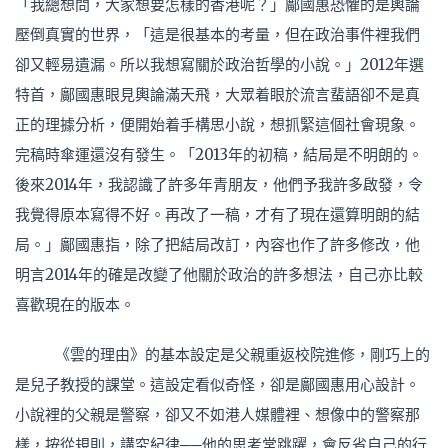
「我總想問，大家想要怎樣的香港呢？」鄺國惠恐懼的是輿論
壓倒真實的世界，「這是很基本的考量，但在政治事件裡我們
卻又輕易遺漏。所以我想寫關於政治哲學的小說。」2012年選
特首，鄺國惠眼見輿論滿天飛，大眾着眼於流言蜚語卻不是真
正的理據分析，便開始着手構思小說，想抓緊這個社會現象。
完稿時傘運還沒有發生。「2013年的初稿，結局是不明朗的。
後來2014年，我認識了許多年青朋友，他們予我許多啟發，令
我覺得原本寫得不好。再改了一稿，才有了現在還算明朗的結
局。」鄺國惠指，除了把結局改訂，內容也作了許多修改，他
明言2014年的確是改變了他關於政治的許多想法，自己亦比較
喜歡現在的版本。
《雲的理由》的基本設定是父親重返校院進修，剛巧上的
是兒子教授的課堂。這設定看似奇怪，卻是鄺國惠用心設計。
小說裡的父親是警察，卻又不如港人媒體裡、想像中的警察那
樣，按從規則，講究紀律──他的思考常跳躍，會反省自己的行