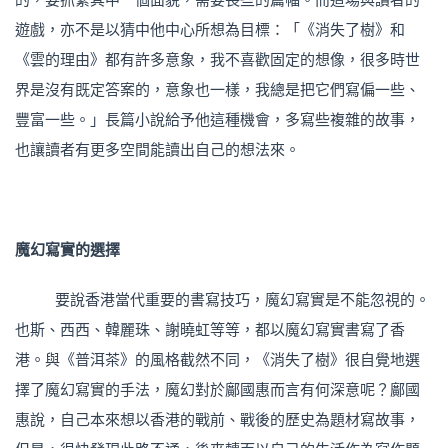
遊戲，亦不是以猜中他中心所想為目標：「《消失了樹》和
《雲的理由》都有許多意象，我不喜歡固定的想像，很多時世
界是沒有既定答案的，意象也一樣，我總是把它們寫偏一些、
豐富一些。」長篇小說給予他這種機會，多寫些複雜的故事，
也讓讀者有更多空間能讀出自己的想法來。
魔幻寫實的
選擇
要說香港當代重要的書寫技巧，魔幻寫實是不能忽視的。
也斯、西西、韓麗珠、謝曉虹等等，都以魔幻寫實書寫了香
港。與《普洱茶》的風格截然不同，《消失了樹》很自覺地選
擇了魔幻寫實的手法，魔幻對於鄺國惠而言有何深意呢？鄺國
惠說，自己本來想以香港的戰前、戰後的歷史為題材寫故事，