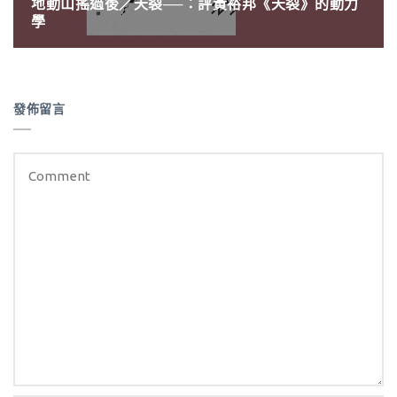
地動山搖過後／天裂──：評黃裕邦《天裂》的動力
學
發佈留言