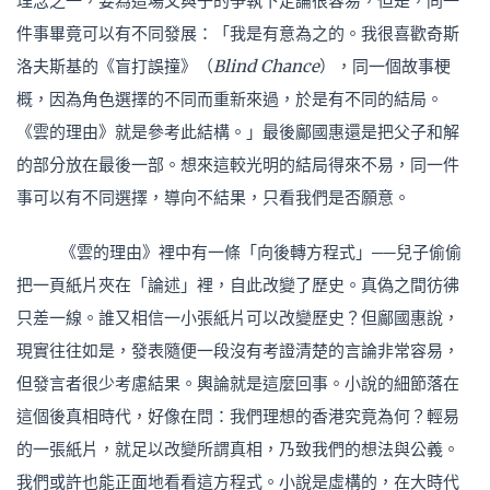
理念之一，要為這場父與子的爭執下定論很容易，但是，同一
件事畢竟可以有不同發展：「我是有意為之的。我很喜歡奇斯
洛夫斯基的《盲打誤撞》（
Blind Chance
），同一個故事梗
概，因為角色選擇的不同而重新來過，於是有不同的結局。
《雲的理由》就是參考此結構。」最後鄺國惠還是把父子和解
的部分放在最後一部。想來這較光明的結局得來不易，同一件
事可以有不同選擇，導向不結果，只看我們是否願意。
《雲的理由》裡中有一條「向後轉方程式」──兒子偷偷
把一頁紙片夾在「論述」裡，自此改變了歷史。真偽之間彷彿
只差一線。誰又相信一小張紙片可以改變歷史？但鄺國惠說，
現實往往如是，發表隨便一段沒有考證清楚的言論非常容易，
但發言者很少考慮結果。輿論就是這麼回事。小說的細節落在
這個後真相時代，好像在問：我們理想的香港究竟為何？輕易
的一張紙片，就足以改變所謂真相，乃致我們的想法與公義。
我們或許也能正面地看看這方程式。小說是虛構的，在大時代