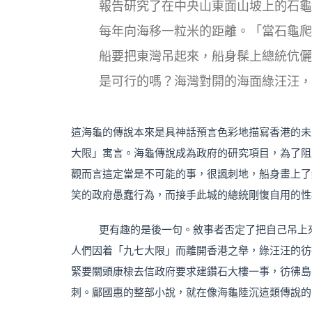
報告研究了在中央山東面山坡上的石龜
每年向海移一粒米的距離。「當石龜爬
船要把東灣吊起來，船身髹上總統伉儷
是可行的嗎？海灣對開的海面綠汪汪，
這海龜的傳說本來是具神話預言色彩地描寫香港的未
大限」寓言。海龜傳說成為政府的研究項目，為了阻
觀而言這定當是不可能的事，很諷刺地，船身畫上了
笑的政府愚蠢行為，而接手此城的總統剛愎自用的性
更有趣的是後一句。敘事者否定了把自己吊上
人們因着「九七大限」而離開香港之舉，綠汪汪的彷
緊要關頭康棣去信政府要求建鑽石大樓一事，彷彿島
刺。鄺國惠的整部小說，就在像海龜陸沉這類傳說的