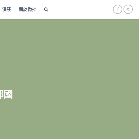
漫談
關於微批
鄺國