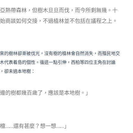
亞熱帶森林，但樹木旦旦而伐，而今所剩無幾。十
始商談如何交接，不過植林並不包括在議程之上。
來的樹林卻漸被伐光，沒有樹的植林會自然消失，而殖民地交
木代表着島的個性。循這一點引伸，西柏等四位主角在討論
，卻未過本地樹：
邊的樹都幾百歲了，應該是本地樹。」
檀……還有甚麼？想一想……」