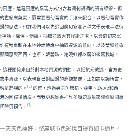
的回應。這種回應的呈現方式包含着諷刺語調的語言經營。但
的世紀末氣氛，還需要魔幻寫實的手法來配合。以魔幻寫實作
歸的思法。也許我們可以先追回魔幻寫實這種文學表現手法衍
合神話、風俗、傳說，抽取並放大其怪誕之處，以最奇幻來寫
許這種重新在本地神話傳說中抽取資源的意向，以及荒誕意象
鄺國惠與西西、也斯、韓麗珠、謝曉虹都以魔幻來寫我城。
，這種關係來自於對本地資源的調動，以抵抗元敘述、官方史
故事資源，以表現自己對回歸的悲觀想像。正如譚以諾所言，
[2]
應是悲觀的。
的確，透過男主角唐棣、亞申、Dave和西
港的回歸後情境。而我更想從書裡許多魔幻意象來談談鄺國惠
[3]
怪陸沉預告：
一天天色極好，整座城市色彩悅目得有如卡通片。