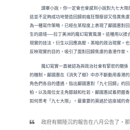
讀畢小說，你一定會也會感到小說對九七大限
這並不足夠成功地營造回歸前瘋狂頹廢卻又怪異焦慮
為一種寫作策略，已經在某程度上表現了鄺國惠對回
生的語境──拉丁美洲的魔幻寫實風潮。這種用以揉
現實的技法，衍生以回應高壓、黑暗的政治現實。也
反映現實的目的，吸引了面對回歸焦慮的香港作家。
魔幻寫實一直被認為與政治社會有緊密的關係
的機制。鄺國惠在《消失了樹》中亦不斷動用香港的
角色們各自的遭遇，指出鄺國惠對「九七回歸」的回
柏，以及兩位女主角鄒越和杜若，鄺國惠試着把握香
如何思考「九七大限」。最重要的莫過於這座城的奇
政府有關陸沉的報告在八月公告了，那