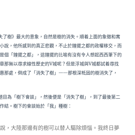
失了樹》最大的意象，自然是樹的消失。順着上面的象徵和寓
小說，他所感到的真正悲觀，不止於鐘擺之都的政權移交，而
是個「鐘擺之都」，這鐘擺的比喻有沒有令人想起西西筆下的
章那無以尋求線性歷史的V城呢？但是浮城與V城都試着尋找
惠那處，倒成了「消失了樹」——那根深柢固的樹消失了，
題目為「樹下會談」，然後便是「消失了樹」，到了最後第二
作結。樹下的會談始於「我」種樹：
說，大陸那邊有的樹可以替人驅除煩惱。我終日夢