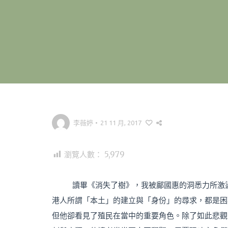
李薇婷
•
21 11 月, 2017
瀏覽人數：
5,979
讀畢《消失了樹》，我被鄺國惠的洞悉力所激
港人所謂「本土」的建立與「身份」的尋求，都是困
但他卻看見了殖民在當中的重要角色。除了如此悲觀