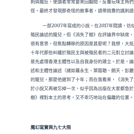
刺與瘋狂，使讀者常常要來回翻閱，反覆玩味主角們
徑，最終才發現那奇怪的敘事者，語帶挑釁的諷刺語
一部2007年寫成的小說，在2017年閱讀
殖民論述的寵兒，但《消失了樹》在評論界中缺席，
很有意思，但焦點轉移的原因是甚麼呢？我想，大抵
十年代那些糾纏於殖民主與被殖民者的二元對立討論
是先處理香港主體性以及自我身份的建立。於是，論
述和主體性論述（諸如羅永生、葉蔭聰、朗天、彭麗
的寵兒，那麼他遲到了十年；而在我看來，《消失了
於小說又再被忘掉一次，似乎因為出版在大家都急於
樹》裡對本土的思考，又不乖巧地站在偏離的位置。
魔幻寫實與九七大限