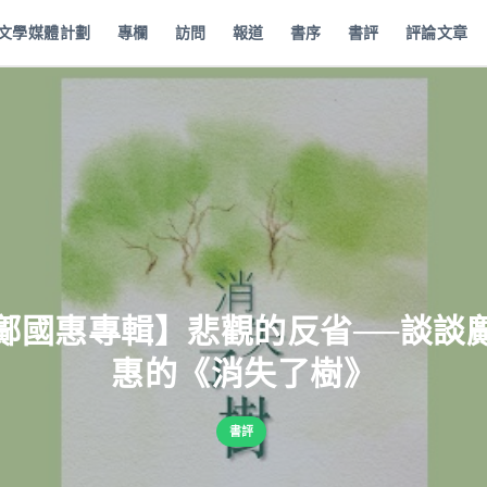
批文學媒體計劃
專欄
訪問
報道
書序
書評
評論文章
鄺國惠專輯】悲觀的反省──談談
惠的《消失了樹》
書評