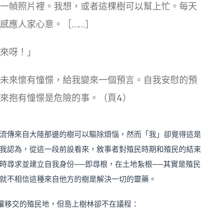
一幀照片裡。我想，或者這棵樹可以幫上忙。每天
感應人家心意。［……］
來呀！」
未來懷有憧憬，給我變來一個預言。自我安慰的預
來抱有憧憬是危險的事。（頁4）
流傳來自大陸那邊的樹可以驅除煩惱，然而「我」卻覺得這是
我認為，從這一段前設看來，敘事者對殖民時期和殖民的結束
時尋求並建立自我身份──即尋根，在土地紮根──其實是殖民
就不相信這種來自他方的樹是解決一切的靈藥。
權移交的殖民地，但島上樹林卻不在議程：