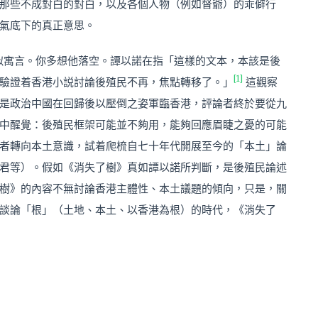
那些不成對白的對白，以及各個人物（例如督爺）的乖僻行
氣底下的真正意思。
，彷似寓言。你多想他落空。譚以諾在指「這樣的文本，本該是後
[1]
驗證着香港小説討論後殖民不再，焦點轉移了。」
這觀察
是政治中國在回歸後以壓倒之姿軍臨香港，評論者終於要從九
中醒覺：後殖民框架可能並不夠用，能夠回應眉睫之憂的可能
者轉向本土意識，試着爬梳自七十年代開展至今的「本土」論
君等）。假如《消失了樹》真如譚以諾所判斷，是後殖民論述
樹》的內容不無討論香港主體性、本土議題的傾向，只是，關
談論「根」（土地、本土、以香港為根）的時代，《消失了