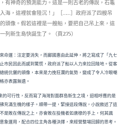
，有神奇的預測能力。這是一則古老的傳說，石龜
入海，這裡就會陸沉！」［……］政府派了四艘吊
的頭像。假若這裡是一艘船，要把自己吊上來，這
一列新生島快誕生了。（頁275）
來命運：注定要消失，而鄺國惠由此延伸，將之寫成了「九七
止市民因此而感到驚慌，政府派了船以人力來拉回陸地。從客
總統伉儷的頭像，本來是力挽狂瀾的氣勢，變成了令人冷眼嘲
格亦表露無遺。
來的可行性，反而寫了海灣對面群島新生之境，迢相呼應的是
彿充滿生機的樣子。順帶一提，緊接這段傳說，小說敘述了這
不是敗在傳說之上，亦會敗在投機者如唐棣的手上，何其諷
意象運用，配合四位主角各種決擇，來經營整場回歸的思考。