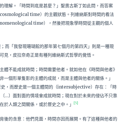
種新的理解。「
時間到底是甚麼？」
聖奧古斯丁如此問，而答案
mological time）的主觀狀態。列維納斯對時間的看法
enological time），然後把現象學時間從主觀的個人
間觀；而「我發現珊瑚館的那年第七個月的第四天」則是一種現
可見，皮拉奈奇正是有種列維納斯式哲學的覺悟。
主體不能成就時間；時間需要他者。就如他在《時間與他者》
非一個形單隻影的主體的成就，而是主體與他者的關係。」
歷史是一個主體間的（intersubjective）存在：「時
ace）〔…〕面對面的情境會成就時間；現在對於未來的侵佔不只靠
[5]
在於人類之間關係，或於歷史之中。」
背後的含意：他們見面，時間亦因而展開。有了這種與他者的