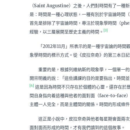
（Saint Augustine）之後，人們對時間有了一
是：時間是一種心理狀態，一種有別於宇宙論時間（cos
首先是排除了宇宙論時間，專注於現象學時間（phenom
[3]
經驗，以三層展開至歷史主義的時間。
「2012年11月」所表示的是一種宇宙論的時
象學時間的標示方式。從《皮拉奈奇》的第三本日記
重要的是，根據列維納斯的現象學，一個單一的
開宗明義的說：「這些講課的目的是要指出，時間並
[4]
這是因為時間不只存在於個體的心靈，還存在於歷史，而
間自身指向着這種與他者的面對面（face-to-f
主體一人完全，而是主體間的關係。時間的形成條件
這正是小說中，皮拉奈奇與他者每星期會面兩次
面對面而形成的時間，才有我們讀到的這個故事。