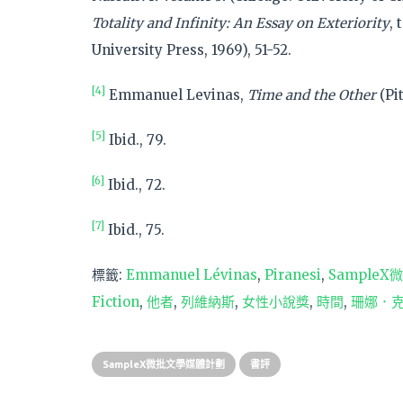
Totality and Infinity: An Essay on Exteriority
,
University Press, 1969), 51-52.
[4]
Emmanuel Levinas,
Time and the Other
(Pi
[5]
Ibid.,
79.
[6]
Ibid.
,
72.
[7]
Ibid.
,
75.
標籤:
Emmanuel Lévinas
,
Piranesi
,
Sample
Fiction
,
他者
,
列維納斯
,
女性小說獎
,
時間
,
珊娜．
SampleX微批文學媒體計劃
書評