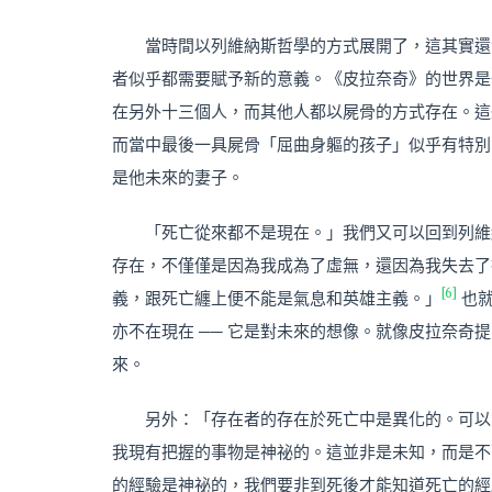
當時間以列維納斯哲學的方式展開了，這其實還
者似乎都需要賦予新的意義。《皮拉奈奇》的世界是
在另外十三個人，而其他人都以屍骨的方式存在。這
而當中最後一具屍骨「屈曲身軀的孩子」似乎有特別
是他未來的妻子。
「死亡從來都不是現在。」我們又可以回到列維
存在，不僅僅是因為我成為了虛無，還因為我失去了
[6]
義，跟死亡纏上便不能是氣息和英雄主義。」
也
亦不在現在 ── 它是對未來的想像。就像皮拉奈
來。
另外：「存在者的存在於死亡中是異化的。可以
我現有把握的事物是神祕的。這並非是未知，而是不
的經驗是神祕的，我們要非到死後才能知道死亡的經