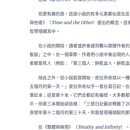
但更有趣的是，這部小說的有多元素都似是在反映法
與他者》（
Time and the Other
）提出的概念。這
哲學隱藏其中。
在小說的開段，讀者或許會感到難以跟隨作者的
監獄」之中。在一個章節，作者把小說中會出現的人
者都是死人（例如：「第三個人：餅乾盒人。餅乾盒
除此之外，從小說起首開始，皮拉奈奇就以一種
五個月的第一天。」皮拉奈奇似乎一直在寫日記，在
筆記本；這是第十本。它們全都記有編號，大多數都
示，但第三本開始卻這樣：「三號日記最初標籤了20
哀號年第十二個月的第三十天，到我發現珊瑚館的
在《整體與無限》（
Totality and Infinity
），