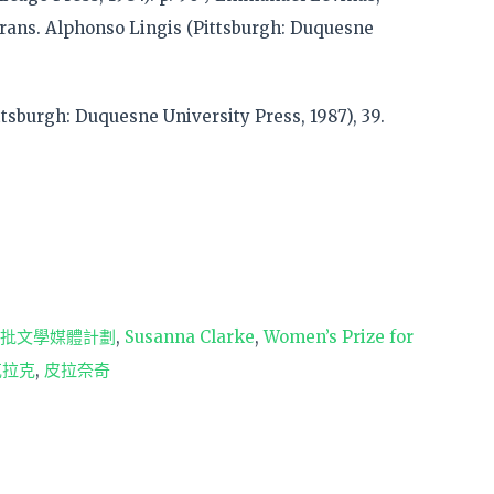
 trans. Alphonso Lingis (Pittsburgh: Duquesne
ttsburgh: Duquesne University Press, 1987), 39.
X微批文學媒體計劃
,
Susanna Clarke
,
Women’s Prize for
克拉克
,
皮拉奈奇