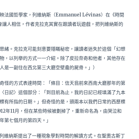
國哲學家，列維納斯（Emmanuel Lévinas）在《時間
會讓人相信，作者克拉克其實在跟讀者玩遊戲，把列維納斯的
思緒。克拉克可能刻意要隱瞞秘密，讓讀者迷失於這個「幻想
物，以列舉的方式一一介紹。除了皮拉奈奇和他者，其他存在
人是一副住在西北第三大廳空壁龕的屍骨。」）
奇怪的方式表達時間：「條目：信天翁前來西南大廳那年的第
〈日記〉這個部分：「到目前為止，我的日記已經填滿了九本
標有所指的日期。」但奇怪的是，頭兩本以我們日常的西歷標
12年11月，但在某些時候被劃掉了，重新命名為，由哭泣和
那年第七個月的第四天。」
列維納斯提出了一種現象學對時間的解讀方式。在聖奧古斯丁