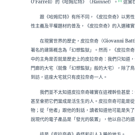
[1]
O’Farrell）的《哈姆尼特》（
Hamnet
）。
這實
跟《哈姆尼特》有所不同，《皮拉奈奇》以男性
性主義及平權題材的普及，《皮拉奈奇》的入選確實
在現實世界的歷史，皮拉奈奇（Giovanni Bat
著名的建築概念為「幻想監獄」。然而，《皮拉奈奇
中的主角是否就是歷史上的皮拉奈奇：我們只知道，
門廊的大宅（就像「幻想監獄」般的大宅），除了鳥兒會
到訪，這座大宅就只有皮拉奈奇一人。
我們並不太知道皮拉奈奇確實在這裡幹些甚麼：
甚至會把它們當成是活生生的人。皮拉奈奇可能是從
物；從「他者」跟他的對話，讀者知道他可能是失了
說現代的電子產品是「發光的裝置」，他以自己的語
這是《皮拉奈奇》奇怪和引人入勝的地方。