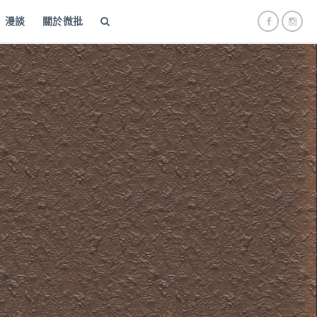
漫談
關於微批