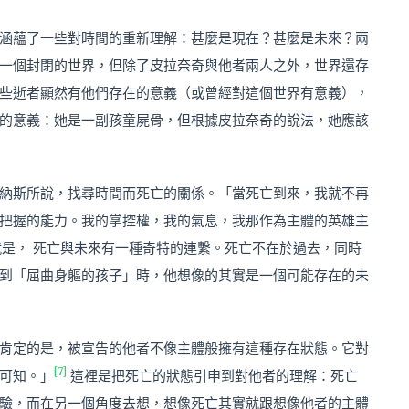
涵蘊了一些對時間的重新理解：甚麼是現在？甚麼是未來？兩
一個封閉的世界，但除了皮拉奈奇與他者兩人之外，世界還存
些逝者顯然有他們存在的意義（或曾經對這個世界有意義），
的意義：她是一副孩童屍骨，但根據皮拉奈奇的說法，她應該
納斯所說，找尋時間而死亡的關係。「當死亡到來，我就不再
把握的能力。我的掌控權，我的氣息，我那作為主體的英雄主
就是， 死亡與未來有一種奇特的連繫。死亡不在於過去，同時
奇提到「屈曲身軀的孩子」時，他想像的其實是一個可能存在的未
肯定的是，被宣告的他者不像主體般擁有這種存在狀態。它對
[7]
可知。」
這裡是把死亡的狀態引申到對他者的理解：死亡
驗，而在另一個角度去想，想像死亡其實就跟想像他者的主體