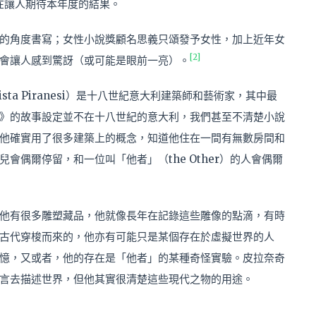
在讓人期待本年度的結果。
的角度書寫；女性小說獎顧名思義只頌發予女性，加上近年女
[2]
會讓人感到驚訝（或可能是眼前一亮）。
tista Piranesi）是十八世紀意大利建築師和藝術家，其中最
》的故事設定並不在十八世紀的意大利，我們甚至不清楚小說
他確實用了很多建築上的概念，知道他住在一間有無數房間和
偶爾停留，和一位叫「他者」（the Other）的人會偶爾
他有很多雕塑藏品，他就像長年在記錄這些雕像的點滴，有時
古代穿梭而來的，他亦有可能只是某個存在於虛擬世界的人
憶，又或者，他的存在是「他者」的某種奇怪實驗。皮拉奈奇
言去描述世界，但他其實很清楚這些現代之物的用途。