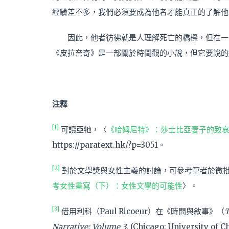
經驗差不多，我們必須要成為他者才能真正的了解他
因此，他者彷彿就是人理解死亡的橋樑，但在一
《皮拉奈奇》是一部關於時間觀的小說，但它要說的
注釋
[1]
可讀亞牠，
〈
《哈姆尼特》：莎士比亞妻子的致
https://paratext.hk/?p=3051。
[2]
對於文學獎與女性主義的討論，可參考筆者於微
考女性書寫（下）：女性文學的可能性
〉。
[3]
借用利科（Paul Ricoeur）在《時間與敘事》（
T
Narrative: Volume 3.
(Chicago: University of C