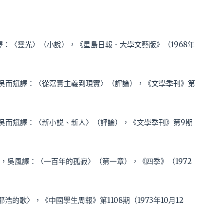
吳而斌譯：〈靈光〉（小說），《星島日報．大學文藝版》（1968年
t）原著，吳而斌譯：〈從寫實主義到現實〉（評論），《文學季刊》第
t）原著，吳而斌譯：〈新小説、新人〉（評論），《文學季刊》第9期
ez）原著，吳風譯：〈一百年的孤寂〉（第一章），《四季》（1972
耶浩的歌〉，《中國學生周報》第1108期（1973年10月12