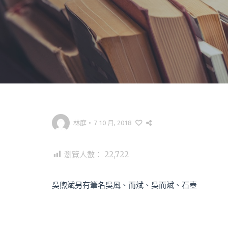
林庭
•
7 10 月, 2018
瀏覽人數：
22,722
吳煦斌另有筆名吳風、而斌、吳而斌、石壺