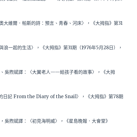
譯：〈奧大維爾．帕斯的詩：預言、青春、河床〉，《大拇指》第31
〈與浪一起的生活〉，《大拇指》第31期（1976年5月28日），
uez）原著、吳煦斌譯：〈大翼老人——給孩子看的故事〉，《大拇
From the Diary of the Snail〉，《大拇指》第78期
uez）原著，吳煦斌譯：〈初見海明威〉，《星島晚報．大會堂》