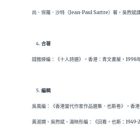
尚．保羅．沙特（Jean-Paul Sartre）著，
合著
錢雅婷編：《十人詩選》，香港：青文書屋，1998
編輯
吳風編：《香港當代作家作品選集．也斯卷》，香港：
黃淑嫻、吳煦斌、湯映彤編：《回看，也斯：1949-2