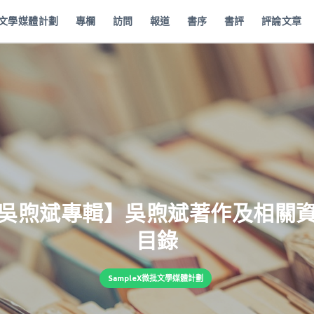
批文學媒體計劃
專欄
訪問
報道
書序
書評
評論文章
吳煦斌專輯】吳煦斌著作及相關
目錄
SampleX微批文學媒體計劃