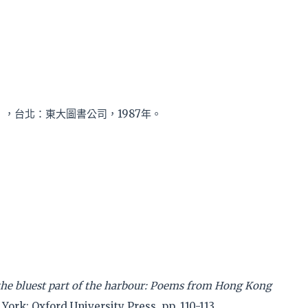
，台北：東大圖書公司，1987年。
he bluest part of the harbour: Poems from Hong Kong
rk: Oxford University Press, pp. 110-113.