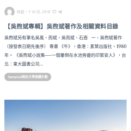
林庭
•
7 10 月, 2018
【吳煦斌專輯】吳煦斌著作及相關資料目錄
吳煦斌另有筆名吳風、而斌、吳而斌、石壺 一、吳煦斌著作
（按發表日期先後序） 專書 《牛》，香港：素葉出版社，1980
年。 《吳煦斌小說集──一個暈倒在水池旁邊的印第安人》，台
北：東大圖書公司…
SampleX微批文學媒體計劃