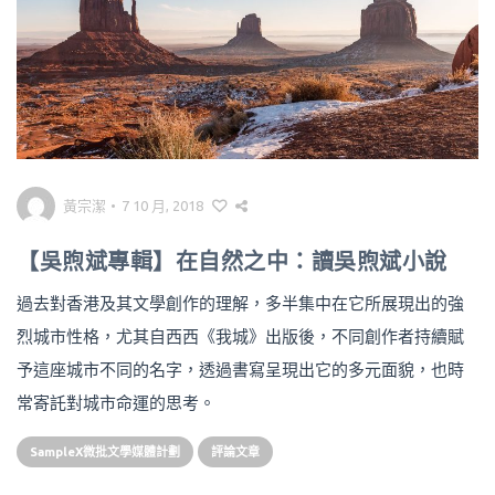
黃宗潔
•
7 10 月, 2018
【吳煦斌專輯】在自然之中：讀吳煦斌小說
過去對香港及其文學創作的理解，多半集中在它所展現出的強
烈城市性格，尤其自西西《我城》出版後，不同創作者持續賦
予這座城市不同的名字，透過書寫呈現出它的多元面貌，也時
常寄託對城市命運的思考。
SampleX微批文學媒體計劃
評論文章