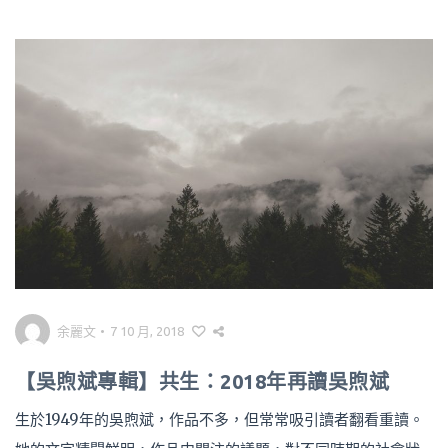
余麗文
•
7 10 月, 2018
【吳煦斌專輯】共生：2018年再讀吳煦斌
生於1949年的吳煦斌，作品不多，但常常吸引讀者翻看重讀。