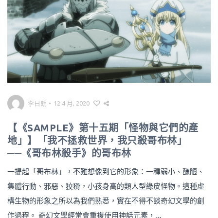
李日朗
•
12 4 月, 2020
【《SAMPLE》第十五期「怪物與它們的產
地」】「我不拯救世界，我只殺哥布林」
──《哥布林殺手》的哥布林
一提起「哥布林」，不難想像到它的形象：一種弱小、醜陋、
集體行動、邪惡、狡猾，小孩身高的類人型綠皮怪物。這種虛
構生物的形象之所以為我們熟悉，實在不得不談奇幻文學的創
作過程。 奇幻文學經常會重複使用神話元素，…