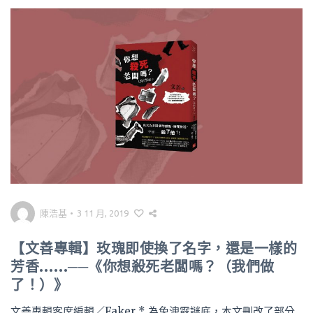
陳浩基
•
3 11 月, 2019
【文善專輯】玫瑰即使換了名字，還是一樣的
芳香……──《你想殺死老闆嗎？（我們做
了！）》
文善專輯客席編輯／Faker * 為免洩露謎底，本文刪改了部分