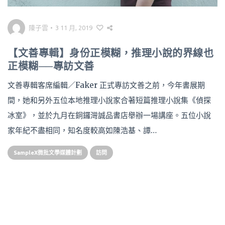
陳子雲
•
3 11 月, 2019
【文善專輯】身份正模糊，推理小說的界線也
正模糊──專訪文善
文善專輯客席編輯／Faker 正式專訪文善之前，今年書展期
間，她和另外五位本地推理小說家合著短篇推理小說集《偵探
冰室》，並於九月在銅鑼灣誠品書店舉辦一場講座。五位小說
家年紀不盡相同，知名度較高如陳浩基、譚…
SampleX微批文學媒體計劃
訪問