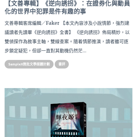
【文善專輯】《逆向誘拐》：在證券化與動員
化的世界中犯罪是件有趣的事
文善專輯客席編輯／Faker 【本文內容涉及小說情節，強烈建
議讀者先讀畢《逆向誘拐》全書】 《逆向誘拐》佈局精妙，以
雙偵探作為敘事主軸，雙線查案。隨着情節推演，讀者雖可逐
步鎖定疑犯，但卻一直對其動機仍然茫…
SampleX微批文學媒體計劃
書評