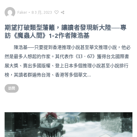
Faker
•
8 3 月, 2023
期望打破類型藩籬，讓讀者發現新大陸──專
訪《魔蟲人間》1-2作者陳浩基
陳浩基──只要提到香港推理小說甚至華文推理小說，他必
然是最多人想起的作家。其代表作《13．67》獲得台北國際書
展大獎、賣出多國版權、登上日本多個推理小說甚至小說排行
榜，其讀者群遍佈台灣、香港等多個華文…
訪問