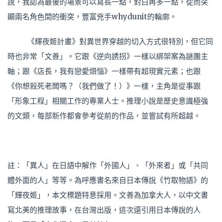
說，我認為最後的場景可以寫長一點，對白再多一點，從而突
顯兩名角色間的衝突，豐富兇手whydunit的輪廓。
《輝夜姬計畫》對異世界穿越的切入方式很特別，但它同
時也非常「文善」。它跟《逆向誘拐》一樣以綁架案為謎團主
軸；跟《店長，我有戀愛煩惱》一樣帶有超現實元素；也跟
《你想殺死老闆嗎？（我們做了！）》一樣，主角是從事跟
「形象工程」相關工作的專業人士。推理小說是歷史意識極強
的文類，每部新作都會參考從前的作品，並嘗試有所超越。
註：「異人」在日語中解作「外國人」、「外來者」或「共同
體外面的人」等等。為呼應書名來自日本傳說《竹取物語》的
「輝夜姬」，本文標題特意採用。文善為加拿大人，以中文書
寫北美的推理故事，在台灣出版，這次還引用日本傳說的人