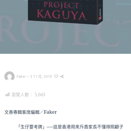
Faker
•
3 11 月, 2019
瀏覽人數：
5,663
文善專輯客席編輯／Faker
「生仔要考牌」──這是香港用來斥責家長不懂得照顧子