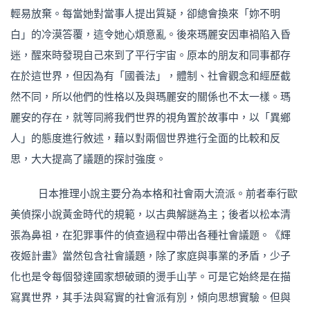
輕易放棄。每當她對當事人提出質疑，卻總會換來「妳不明
白」的冷漠答覆，這令她心煩意亂。後來瑪麗安因車禍陷入昏
迷，醒來時發現自己來到了平行宇宙。原本的朋友和同事都存
在於這世界，但因為有「國養法」，體制、社會觀念和經歷截
然不同，所以他們的性格以及與瑪麗安的關係也不太一樣。瑪
麗安的存在，就等同將我們世界的視角置於故事中，以「異鄉
人」的態度進行敘述，藉以對兩個世界進行全面的比較和反
思，大大提高了議題的探討強度。
日本推理小說主要分為本格和社會兩大流派。前者奉行歐
美偵探小說黃金時代的規範，以古典解謎為主；後者以松本清
張為鼻祖，在犯罪事件的偵查過程中帶出各種社會議題。《輝
夜姬計畫》當然包含社會議題，除了家庭與事業的矛盾，少子
化也是令每個發達國家想破頭的燙手山芋。可是它始終是在描
寫異世界，其手法與寫實的社會派有別，傾向思想實驗。但與