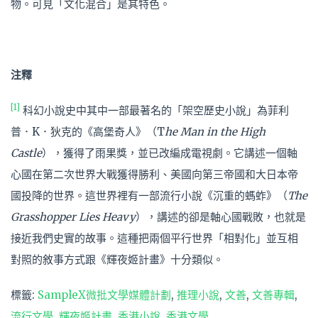
物。可見「文化混合」是其特色。
注釋
[1]
科幻小說史中其中一部最著名的「架空歷史小說」為菲利
普．K．狄克的《高堡奇人》（T
he Man in the High
Castle
），獲得了雨果獎，並已改編成電視劇。它講述一個軸
心國在第二次世界大戰獲得勝利、美國向第三帝國和大日本帝
國投降的世界。這世界裡有一部流行小說《沉重的螞蚱》（
The
Grasshopper Lies Heavy
），講述的卻是軸心國戰敗，也就是
接近我們史實的故事。這種把兩個平行世界「相對化」並互相
對照的敘事方式跟《輝夜姬計畫》十分類似。
標籤:
SampleX微批文學媒體計劃
,
推理小說
,
文善
,
文善專輯
,
流行文學
,
輝夜姬計畫
,
香港小說
,
香港文學