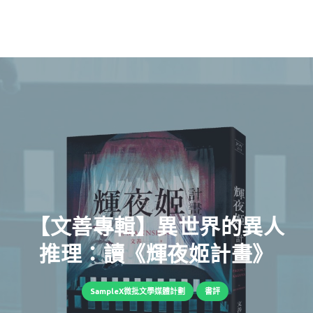
【文善專輯】異世界的異人
推理：讀《輝夜姬計畫》
SampleX微批文學媒體計劃
書評