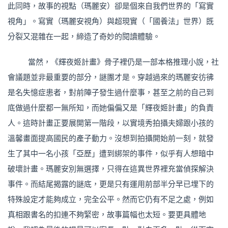
此同時，故事的視點（瑪麗安）卻是個來自我們世界的「寫實
視角」。寫實（瑪麗安視角）與超現實（「國養法」世界）既
分裂又混雜在一起，締造了奇妙的閱讀體驗。
當然，《輝夜姬計畫》骨子裡仍是一部本格推理小說，社
會議題並非最重要的部分，謎團才是。穿越過來的瑪麗安彷彿
是名失憶症患者，對前陣子發生過什麼事，甚至之前的自己到
底做過什麼都一無所知，而她偏偏又是「輝夜姬計畫」的負責
人。這時計畫正要展開第一階段，以實境秀拍攝夫婦跟小孩的
溫馨畫面提高國民的產子動力。沒想到拍攝開始前一刻，就發
生了其中一名小孩「亞歷」遭到綁架的事件，似乎有人想暗中
破壞計畫。瑪麗安別無選擇，只得在這異世界裡充當偵探解決
事件。而結尾揭露的謎底，更是只有運用前部半分早已埋下的
特殊設定才能夠成立，完全公平。然而它仍有不足之處，例如
真相跟書名的扣連不夠緊密，故事篇幅也太短。要更具體地