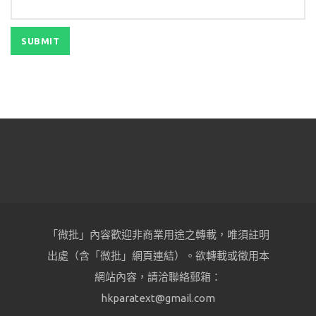
「微批」內容歡迎非商業用途之轉載，唯須註明
出處（含「微批」網頁連結）。欲轉載或徵用本
網站內容，請洽聯絡郵箱：
hkparatext@gmail.com