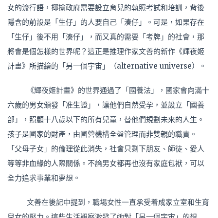
女的流行語，揶揄政府需要設立育兒的執照考試和培訓，背後
隱含的前設是「生仔」的人要自己「湊仔」。可是，如果存在
「生仔」後不用「湊仔」，而又真的需要「考牌」的社會，那
將會是個怎樣的世界呢？這正是推理作家文善的新作《輝夜姬
計畫》所描繪的「另一個宇宙」（alternative universe）。
《輝夜姬計畫》的世界通過了「國養法」，國家會向滿十
六歲的男女頒發「准生證」，讓他們自然受孕，並設立「國養
部」，照顧十八歲以下的所有兒童，替他們規劃未來的人生。
孩子是國家的財產，由國營機構全盤管理而非雙親的職責。
「父母子女」的倫理從此消失，社會只剩下朋友、師徒、愛人
等等非血緣的人際關係。不論男女都再也沒有家庭包袱，可以
全力追求事業和夢想。
文善在後記中提到，職場女性一直承受着成家立室和生育
兒女的壓力。這些生活觀察激發了她對「另一個宇宙」的想