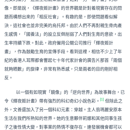
像。即是說，《輝夜姬計畫》的世界觀是針對着現實存在的問
題而構想出來的「相反社會」。有趣的是，即使問題看似解
決，這社會也並非完美的烏托邦。由於人們不再對親生骨肉產
生感情，「國養法」的設立反倒削弱了人們對生育的意欲，出
生率持續下跌。對此，政府僱用公關公司推行「輝夜姬計
畫」，作為鼓勵生育的宣傳手段。看到這裡，相信不少上了年
紀的香港人耳際都會響起七十年代家計會的廣告片那首「兩個
就夠晒數」的旋律，非常有熟悉感，只是兩者的目的剛好相
反。
以一個有如現實「鏡像」的「逆向世界」為故事舞台，已
[1]
令《輝夜姬計畫》帶有強烈的科幻奇幻小說色彩。
但除此之
外，文善還加入了另一個科幻元素：穿越。主人翁瑪麗安原本
生活在我們所熟知的世界。她的生意夥伴莉娜和其他同事生孩
子之後性情大變，對事業的熱情不復存在，連發展機會都可以