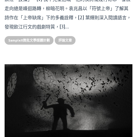
走向總是峰迴路轉，柳暗花明。袁兆昌以「符號上帝」了解其
詩作在「上帝缺席」下的多義詮釋，[2] 葉輝則深入閱讀語言，
發現飲江行文的戲劇特質，[3]…
SampleX微批文學媒體計劃
評論文章