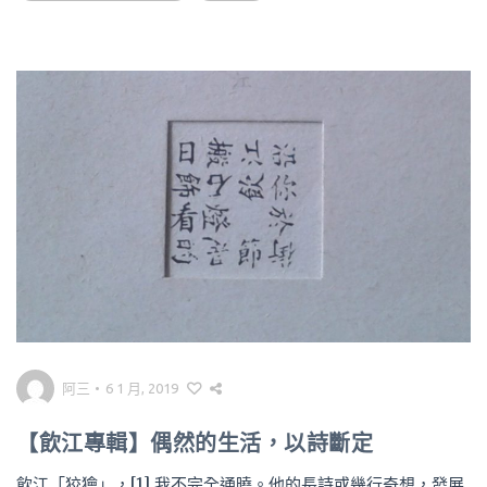
阿三
•
6 1 月, 2019
【飲江專輯】偶然的生活，以詩斷定
飲江「狡獪」，[1] 我不完全通曉。他的長詩或幾行奇想，發展