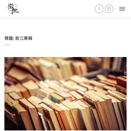
標籤:
飲江專輯