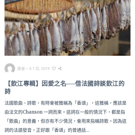
唐睿
•
6 1 月, 2019
【飲江專輯】因愛之名──借法國詩談飲江的
詩
法國歌曲、詩歌，有時會被雅稱為「香頌」，這雅稱，應該是
由法文的Chanson 一詞而來。這詞在一般的情況下，都是指
「歌曲」的意義，但亦有不少情況，會用來指稱詩歌。因為這
詞的法語發音，正好跟「香頌」的普通話…