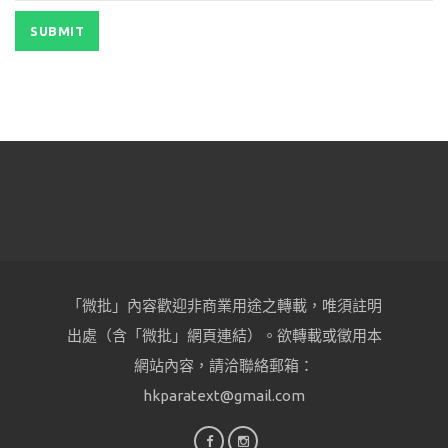
「微批」內容歡迎非商業用途之轉載，唯須註明
出處（含「微批」網頁連結）。欲轉載或徵用本
網站內容，請洽聯絡郵箱：
hkparatext@gmail.com