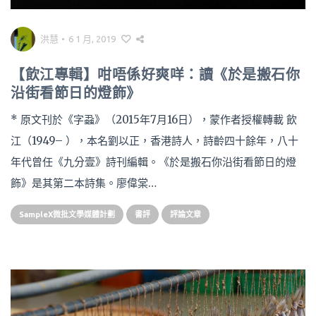
洪慧
•
6 1 月, 2019
【飲江專輯】咁唔係好爽咩：讀《於是搬石你
沿街看節日的燈飾》
* 原文刊於《字蝨》（2015年7月16日），蒙作者授權轉載 飲
江（1949– ），本名劉以正，香港詩人，詩齡四十餘年，八十
年代曾任《九分壹》詩刊編輯。《於是搬石你沿街看節日的燈
飾》是其第二本詩集。廖偉棠…
SampleX微批文學媒體計劃
書評
評論文章