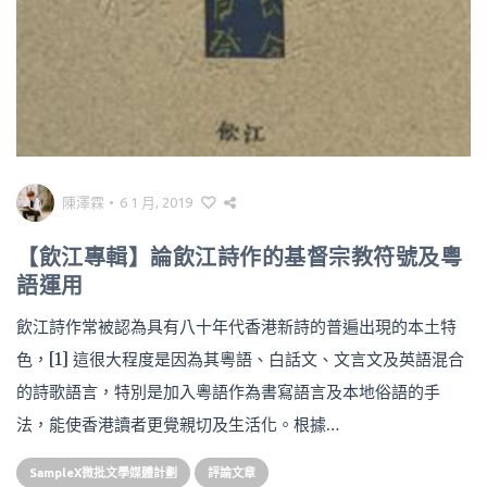
陳澤霖
•
6 1 月, 2019
【飲江專輯】論飲江詩作的基督宗教符號及粵
語運用
飲江詩作常被認為具有八十年代香港新詩的普遍出現的本土特
色，[1] 這很大程度是因為其粵語、白話文、文言文及英語混合
的詩歌語言，特別是加入粵語作為書寫語言及本地俗語的手
法，能使香港讀者更覺親切及生活化。根據…
SampleX微批文學媒體計劃
評論文章