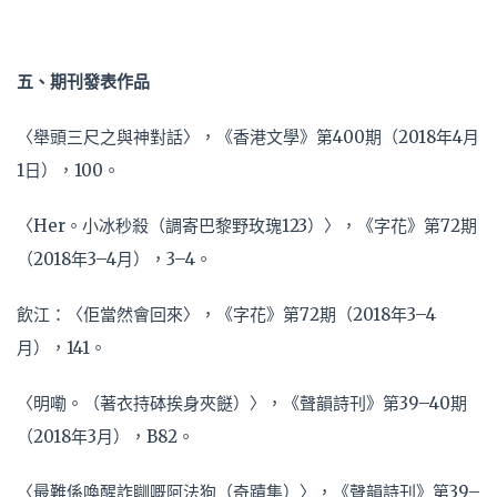
五、期刊發表作品
〈舉頭三尺之與神對話〉，《香港文學》第400期（2018年4月
1日），100。
〈Her。小冰秒殺（調寄巴黎野玫瑰123）〉，《字花》第72期
（2018年3–4月），3–4。
飲江：〈佢當然會回來〉，《字花》第72期（2018年3–4
月），141。
〈明嘞。（著衣持砵挨身夾餸）〉，《聲韻詩刊》第39–40期
（2018年3月），B82。
〈最難係喚醒詐瞓嘅阿法狗（奇蹟集）〉，《聲韻詩刊》第39–