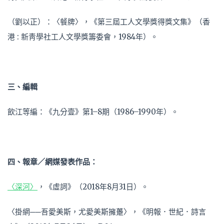
（劉以正）：〈餐牌〉，《第三屆工人文學獎得獎文集》（香
港 : 新靑學社工人文學獎籌委會，1984年）。
三、編輯
飲江等編：《九分壹》第1–8期（1986–1990年）。
四、報章／網媒發表作品：
〈深河〉
，《虛詞》（2018年8月31日）。
〈掛網──吾愛美斯，尤愛美斯擁躉〉，《明報．世紀．詩言