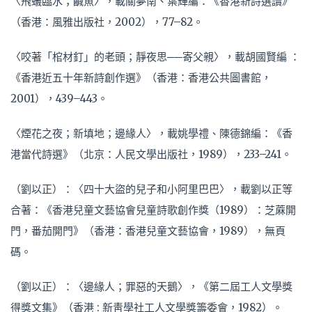
〈飛蟻臨水；鹹魚〉，載關夢南、葉輝編：《香港新詩選讀》
（香港：風雅出版社，2002），77–82。
〈咬著「棺材釘」的老頭；靜夜思──寄父親〉，載胡國賢編 ：
《香港近五十年新詩創作選》（香港：香港公共圖書館，
2001），439–443。
〈煙花之夜；新填地；邊緣人〉，載姚學禮、陳德錦編：《香
港當代詩選》（北京：人民文學出版社，1989），233–241。
（劉以正）：〈四十大盜的兒子和小阿里巴巴〉，載劉以正等
合著：《香港兒童文藝協會兒童詩歌創作獎（1989）：芝蔴開
門，番茄開門》（香港：香港兒童文藝協會，1989），無頁
碼。
（劉以正）：〈邊緣人；罪惡的天鵝〉，《第二屆工人文學獎
得獎文集》（香港 : 新靑學社工人文學獎籌委會，1982）。