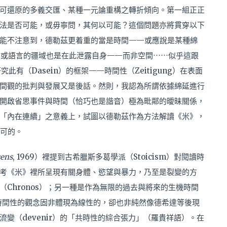
可還原的多義交匯、某種一元論重構之轉折傾向。第一組正正
法是否可能，或毋寧問，其何以可能？這個問題亦將貫穿以下
能不注意到，德勒茲更着重的當是時間——或應說是某種綿
奏，甚或語言的疆域也是在此泄露自身——而非空間⋯⋯似乎這跟
研究此有（Dasein）的框架——時間性（Zeitigung）在表面
間觀的批判與發展又是後話。然則，我認為所謂依據綿延進行
開啟省思事件與時間（恰巧也是諧音）極為毗鄰的曖昧關係，
「內在連續」之意義上，試圖以德勒茲作為方法解讀《米》，
可的。
sens
, 1969）裡提到古希臘斯多葛學派（Stoicism）對閱讀時
考《米》裡所呈現有關身體、慾望與暴力，乃至是裂變的方
Chronos）；另一種是作為無限的過去與將來的生機時間
）時間性的觀念固非體現為線性的，卻也非純然像德希達等後現
變（devenir）的「共時性的綜合張力」（羅貴祥語）。在