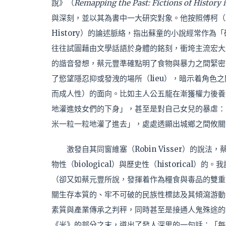
說》（
Remapping the Past: Fictions of History 
與深刻，並以其為書中一大研究對象。他按照傅柯（Miche
History）的論述脈絡，指出蘇童的小說經常作為「碎片式的
往往試圖藉由文學話語於身體的銘刻，衝垮主流宏大歷
的諧音發想，蔡元豐準確點明了食物與暴力之間緊密
了慾望隱忍抑或發洩的場所（lieu），暗示着角色
而成人性）的面向。比如主人公五龍在漸獲權力後養
地灌進妓女們的下身」，甚至是對自己女兒的暴虐：
米一粒一粒地灌了進去」，處處透顯出城鄉之間攸關
激發自其同窗維塞（Robin Visser）的
物性（biological）與歷史性（historic
（卻又如蔡元豐所說，發揮着作為糧食與毒品的雙重作用［d
關生存本質的、牢不可破的民族性標誌及其傾瀉游動
素質與產業傳承之判秤，同時甚至是接通人鬼殊途的橋樑
《米》的部分之末，道出了發人深思的一句話：「每一身