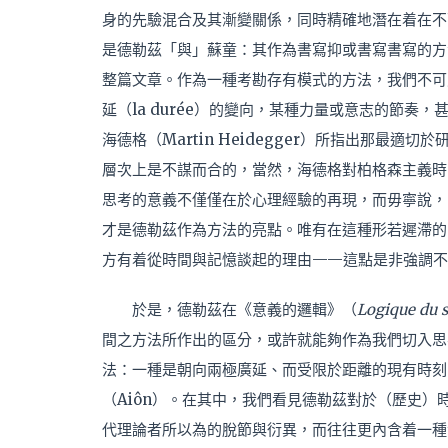
身的先驗混合及其漸變關係，同時精確地潛在着在不
是德勒茲「
與」
蘇童：其作為書寫抑或書寫書寫的方
整篇文章。作為一種考勘存有模式的方法，我們不可
延（la durée）的變向，某種力量或意志的節
海德格（Martin Heidegger）所指出那最適切於
層次上是不謀而合的，當然，海德格對柏格森主義時
思考的意義不僅僅在於心理經驗的再現，而毋寧說，
才是德勒茲作為方法的亮點。唯有在這種形若遲滯的
方有着從時間與記憶談起的理由——這點是非強調不
於是，德勒茲在《意義的邏輯》（
Logique du 
間之方法所作出的區分，或許就能夠作為我們切入思
法：一種是朝向兩極廣延、而受限於距離的現有時刻（
（Aiôn）。在其中，我們看見德勒茲對於（歷史
代理論者所以為的脫節與衍異，而往往更內含着一種流