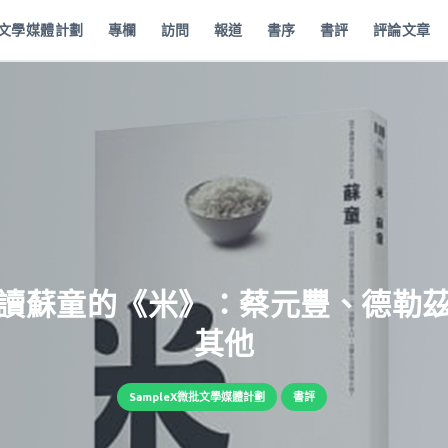
批文學媒體計劃
專欄
訪問
報道
書序
書評
評論文章
讀蘇童的《米》：蔡元豐、德勒
其他
SampleX微批文學媒體計劃
書評