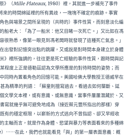
高原》（
Mille Plateaux
, 1980）裡，其就進一步補充了事件
去到將來的時間綿延裡的所有異歧，一塊塊不確定的痕跡。事實
角色與場景之間所呈現的（共時的）事件性質，而刻意淡化編
的船老大：「為了一船米：他又目睹一次死亡。」又比如在馮
容很熟悉，像第一眼見到馮老闆時就發現了這種死亡氣息。」
在出發對記憶突出點的跳躍，又或說是對時間本身建立於身體
米》裡所強調的，往往更是死亡經驗的事件性質，跟時間與記
某程度上正是德勒茲認為文學所應是的對待時間的姿勢；而
中同時內置着角色的回憶可能。美國哈佛大學教授王德威早在
顯得甚為精準的判語：「蘇童則擅寫過去，看過去如何壟斷、延
個文學文本裡，或有意識、或無意識，當事件屢屢潛藏於、又
理時，書寫就幾乎無可避免地成為（接近蔡元豐所指出的那樣）穿
既有的穩定框限，以嶄新的方式逃向不曾指認、卻又早經收
的主軸而言，就是作為身體、慾望與暴力等表面看來的多種綿
ure）⋯⋯在此，我們也就能看見「
與」
的第一層表面意義：概