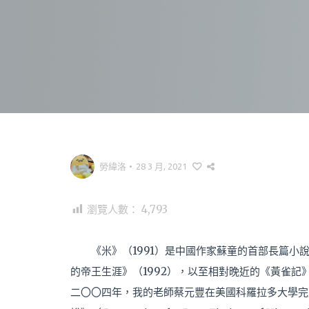
勞緯洛
•
28 3 月, 2021
瀏覽人數：
4,793
《米》（1991）是中國作家蘇童的首部長篇小
的帝王生涯》（1992），以至相對晚近的《黃雀記
二〇〇四年，我的老師蔡元豐在美國科羅拉多大學完