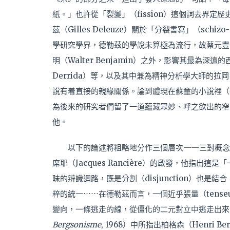
紙。」也許從「裂變」（fission）這個詞去界
茲（Gilles Deleuze）關於「分裂書寫」（sch
學研究學界，德勒茲的學說未算極為流行，故蔡元豐
明（Walter Benjamin）之外，影響其最為深
Derrida）等，以及其中兼為精神分析學大師的拉岡（
說有着直接的親緣關係。論到體現在蘇童的小說裡（
為後來的研究者們留了一道蘊藏眾妙、呼之欲出的窄
他。
以下的論述將粗略地分作三個層次——三對概念
席耶（Jacques Rancière）的啟發，他指
昧的辨識迴路，既是分割（disjunction）也是結
粹的統一⋯⋯在德勒茲而言，一個近乎張量（tens
變向，一條逃走的線，從僵化的二元對立中逃走出來
Bergsonisme
, 1968）中所指出柏格森（Henri