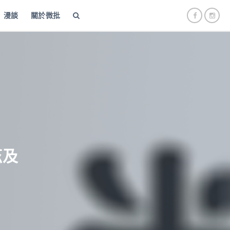
漫談
關於微批
茲及