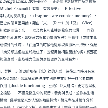
in Deng’s China, 1979-1997
），正是關注到蘇童作品之獨特
l Foucault）有關「有效歷史」（Effective
反敘事」（a fragmentary counter-memory），
史的簡單因果論。藉由「米」（Rice）與「惡」（Vice）
糾纏的關係：米——以及與其相牽連的物象與場景——作為
之間的性愛渴求、報復意志與權力關係等等近乎獸性（或惟由此
成特殊的性癖：「在適宜的時候他從布袋裡抓出一把米，強硬
「婉兒想逃但被五龍揪住了，五龍用槍柄撬開她的嘴，將那把
慾望身體、牽及權力位置與身份認同的交戰張力。
說法，蔡元豐進一步論證體現在《米》裡的人體，往往是同時具有生
al）的。我認為莫如說，米本身就是洋洋中國歷史文明裡一枚沉甸甸的
ouble functioning］的）巨大能指，更可說是攸
之痕跡——不僅象徵生命的繁衍、養育與長成，並作為生活
······幾乎像是米對人類的殖民情境。蔡元豐在其著作分析
體（Every-body）都是歷史於其上書寫自身裂變的一張