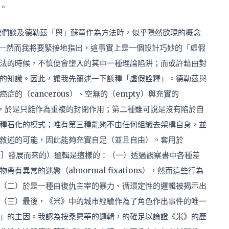
。
我們談及德勒茲「
與」
蘇童作為方法時，似乎隱然欲現的概念
nes）——然而我將要緊接地指出，這事實上是一個設計巧妙的「虛假
法的時候，不慎便會墮入的其中一種理論陷阱；而或許藉由對
的知識。因此，讓我先簡述一下該種「虛假詮釋」。德勒茲與
的（cancerous）、空無的（empty）與充實的
式，於是只能作為重複的封閉作用；第二種雖可說是沒有陷於自
種石化的模式；唯有第三種能夠不由任何組織去架構自身，並
敘述的可能，因此能夠充實自足（並且自由）。套用於
ight］發展而來的）邏輯是這樣的：（一）透過觀察書中各種差
異常的迷戀（abnormal fixations），然而這些行為
（二）於是一種由復仇主宰的暴力、循環定性的邏輯被揭示出
（三）最後，《米》中的城市經驗作為了角色作出事件的唯一
」的主因。我認為按桑稟華的邏輯，的確足以論證《米》的歷