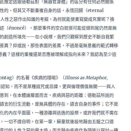
此推定這跟德勒茲對「無器官身體」的區分有任何必然關係
的、但其又不斷重複自身的話，永恆回歸（eternal
童對人性之惡作出知識的考掘，為何就能使書寫變成充實呢？換
（énoncé），那麼事件的空白就很可能從頭到尾仍然是無
的創造所填充——在小說裡，我們只觀察到歷史不斷自我繁
差異？抑或說，那些表面的差異，不過是毫無意義的範式轉移
在內在意義？這樣的重複還是否應被理解成指向未來？我認為至少這
ontag）的名著《疾病的隱喻》（
Illness as Metaphor
,
們所認知，而不是某種詛咒或忌諱，更與倫理價值無關——與人
意到，在本體論層面而言，疾病與惡的距離：德勒茲所說的
語言的衍生流動，是無具體的存在，語言自身的事件；它不是
化的內在平面圖，一種游離與逃逸的設想。或許我們就不需在
，一切不證自明。在第一章，蘇童就後設地藉由五龍之口道
真切的人性之惡的最大值，而非藉由疾病作為隱喻以探討一種