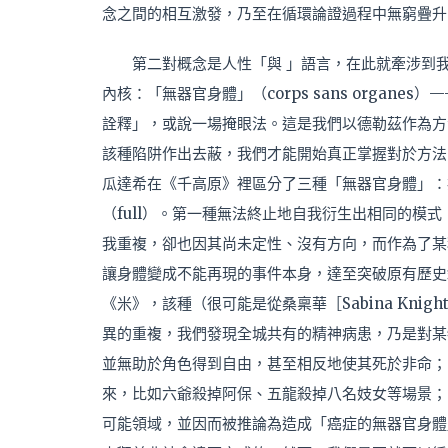
念之間的相互激發，乃至在循環論證過程中無窮疊升
第二對概念是人性「
與 」
語言，在此就牽涉到
內核：「無器官身體」（corps sans orga
詮釋」，或說一場掩眼法。這是我們以德勒茲作為方
該種陷阱作出去蔽，我們才能開始真正掌握對於方法
瓜達希在《千高原》裡區分了三種「無器官身體」：癌症
（full）。第一種無法終止地自我衍生出相同的模
我重複，卻也因其尚未定性、沒有方向，而作為了某
讓身體變成不能再現的事件本身，達至突破原有歷史
《米》，該種（很可能是從桑稟華［Sabina Kn
異的重複，我們發現全城共有的精神病患，乃是對某物帶有
並無助於角色得到自由，甚至相反地使其死於非命；
來，比如六爺殺掉阿保、五龍殺掉八名妓女等場景；
可能領域，並因而被推論為造成「癌症的無器官身體