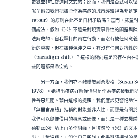
史觀並非社會達爾文式的；然而，我們是否就可以循
呢？假如我們把該些作為癌症的城市經驗視為非肯定性
retour）的原則在此不是自相矛盾嗎？甚而，蘇
個說法，假如《米》不過是對現實事件性的顯露與陳述
法解救的、自我擊打的內在行動，而沒有被任何意義
衍的重複，但在該種混沌之中，有沒有任何對抗性的
（paradigm shift）？這樣的變向還是否存
些問題都是懸空的。
另一方面，我們亦不難聯想到桑塔格（Susan S
1978）。她指出疾病好應僅僅只是作為疾病被我
性善惡無關。藉由這樣的提醒，我們應該更警惕地注
「無器官身體」指稱的對象並非人性，而應是有關於
我們可以隨便借用的概念或影像，而只是一種去機體
德勒茲的理論上再多作糾纏，且復歸於《米》的文本
出：「我沒病。」如他自己所說，此書期望探討的是