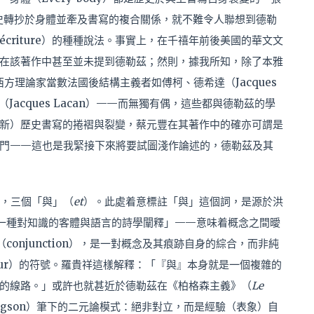
定歷史轉抄於身體並牽及書寫的複合關係，就不難令人聯想到德勒
izo-écriture）的種種說法。事實上，在千禧年前後美國的華文文
在該著作中甚至並未提到德勒茲；然則，據我所知，除了本雅
遠的西方理論家當數法國後結構主義者如傅柯、德希達（Jacques
Jacques Lacan）——而無獨有偶，這些都與德勒茲的學
新）歷史書寫的捲褶與裂變，蔡元豐在其著作中的確亦可謂是
門——這也是我緊接下來將要試圖淺作論述的，德勒茲及其
，三個「
與
」
（
et
）。此處着意標註「
與」
這個詞，是源於洪
出這是「一種對知識的客體與語言的詩學闡釋」——意味着概念之間曖
合（conjunction），是一對概念及其痕跡自身的綜合，而非純
eur）的符號。羅貴祥這樣解釋：「『與』本身就是一個複雜的
的線路。」或許也就甚近於德勒茲在《柏格森主義》（
Le
 Bergson）筆下的二元論模式：絕非對立，而是經驗（表象）自