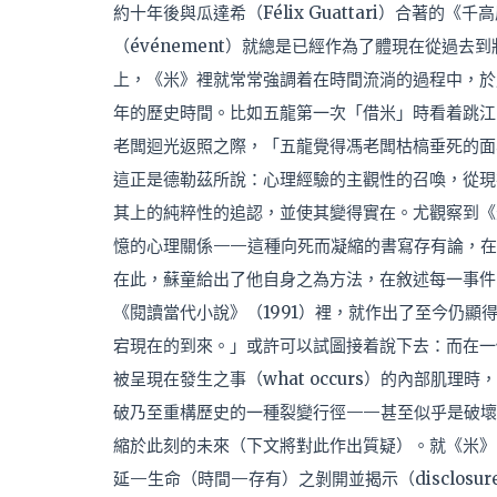
約十年後與瓜達希（Félix Guattari）合著的《千
（événement）就總是已經作為了體現在從過
上，《米》裡就常常強調着在時間流淌的過程中，於
年的歷史時間。比如五龍第一次「借米」時看着跳江
老闆迴光返照之際，「五龍覺得馮老闆枯槁垂死的面
這正是德勒茲所說：心理經驗的主觀性的召喚，從現
其上的純粹性的追認，並使其變得實在。尤觀察到《
憶的心理關係——這種向死而凝縮的書寫存有論，在
在此，蘇童給出了他自身之為方法，在敘述每一事件
《閱讀當代小說》（1991）裡，就作出了至今仍
宕現在的到來。」或許可以試圖接着說下去：而在一
被呈現在發生之事（what occurs）的內部肌
破乃至重構歷史的一種裂變行徑——甚至似乎是破壞
縮於此刻的未來（下文將對此作出質疑）。就《米》
延—生命（時間—存有）之剝開並揭示（disclos