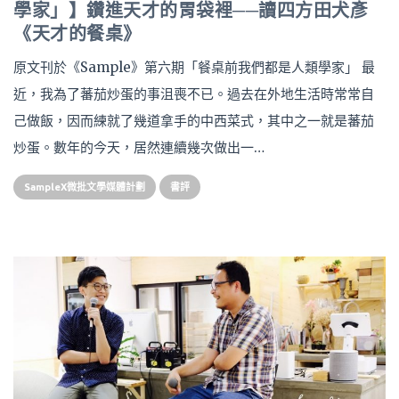
學家」】鑽進天才的胃袋裡──讀四方田犬彥
《天才的餐桌》
原文刊於《Sample》第六期「餐桌前我們都是人類學家」 最
近，我為了蕃茄炒蛋的事沮喪不已。過去在外地生活時常常自
己做飯，因而練就了幾道拿手的中西菜式，其中之一就是蕃茄
炒蛋。數年的今天，居然連續幾次做出一…
SampleX微批文學媒體計劃
書評