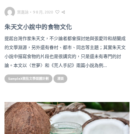
葉嘉詠
•
9 8 月, 2020
朱天文小說中的食物文化
提起台灣作家朱天文，不少論者都會探討她與張愛玲和胡蘭成
的文學淵源，另外還有眷村、都市、同志等主題；其實朱天文
小說中描寫食物的片段也是很講究的，只是還未有專門的討
論。本文以〈世夢〉和《荒人手記》兩篇小說為例…
SampleX微批文學媒體計劃
漫談