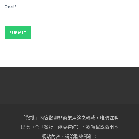
Email*
「微批」內容歡迎非商業用途之轉載，唯須註明
出處（含「微批」網頁連結）。欲轉載或徵用本
網站內容，請洽聯絡郵箱：