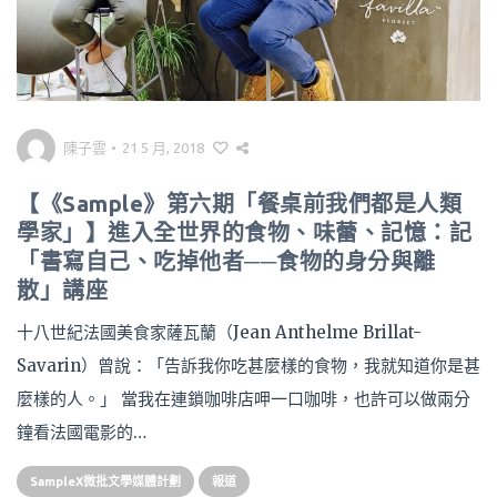
陳子雲
•
21 5 月, 2018
【《Sample》第六期「餐桌前我們都是人類
學家」】進入全世界的食物、味蕾、記憶：記
「書寫自己、吃掉他者──食物的身分與離
散」講座
十八世紀法國美食家薩瓦蘭（Jean Anthelme Brillat-
Savarin）曾說：「告訴我你吃甚麼樣的食物，我就知道你是甚
麼樣的人。」 當我在連鎖咖啡店呷一口咖啡，也許可以做兩分
鐘看法國電影的…
SampleX微批文學媒體計劃
報道