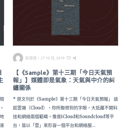
朱琦琪
•
27 10 月, 2019
預
【《Sample》第十三期「今日天氣預
生
報」】媒體即是氣象：天氣與中介的糾
纏關係
 現
* 原文刊於《Sample》第十三期「今日天氣預報」 談
。
起雲端（Cloud），你所聯想到的字眼，大抵離不開科
地
技和網絡兩個範疇。像是iCloud和Soundcloud等平
液
台，皆以「雲」來形容一個平台和網絡服…