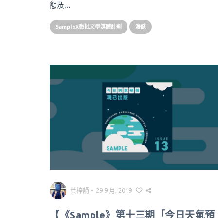
態及…
SampleX微批文學媒體計劃
漫談
葉梓誦
•
29 9 月, 2019
【《Sample》第十三期「今日天氣預