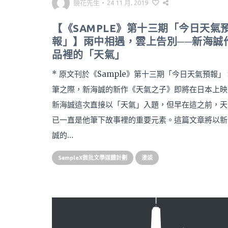
鏡花先生
•
24 11 月, 2019
【《SAMPLE》第十三期「今日天氣
報」】雨中相遇，雲上告別──新海誠
品裡的「天氣」
* 原文刊於《Sample》第十三期「今日天氣預報」
筆之際，新海誠的新作《天氣之子》即將在日本上映
新海誠這次直接以「天氣」入題，但早在這之前，天
已一直是他筆下故事裡的重要元素。這篇文章將以新
誠的…
SampleX微批文學媒體計劃
漫談