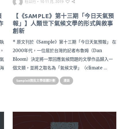
杜以行
•
10 11 月, 2019
預
【《SAMPLE》第十三期「今日天氣預
作
報」】人類世下氣候文學的形式與敘事
創新
 執
* 原文刊於《Sample》第十三期「今日天氣預報」 在
。
2000年代，一位居於台灣的記者布魯姆（Dan
氣
Bloom）決定將一眾回應氣候問題的文學作品歸入一
海
個文類，並將之取名為「氣候文學」（climate …
SampleX微批文學媒體計劃
漫談