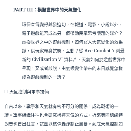
PART III：模擬世界中的天氣變化
環保宣傳變得越發迫切，在報道、電影、小說以外，
電子遊
戲能否成為另一個帶動民眾思考議題的媒介？
虛擬世界之中
的遊戲機制，如何寫入大氣變化的效果
鏈，供玩家親身試驗
、互動？從 Ace Combat 7 到最
新的 Civilization VI 資料片，天氣如何於遊戲世界中
呈現，又或者該說，由氣候
變化帶來的末日感覺怎樣
成為遊戲機制的一環？
❒ 天氣控制與軍事技倆
自古以來，戰爭和天氣就有密不可分的關係，成為戰術的一
環。軍事組織往往也會研究操控天氣的方式，近來美國總統
特
朗普也曾出狂言，試圖以核彈轟炸制止風暴。到底天氣控
制如