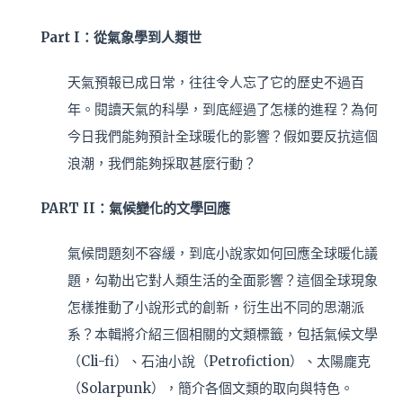
Part I：從氣象學到人類世
天氣預報已成日常，往往令人忘了它的歷史不過百
年。閱讀
天氣的科學，到底經過了怎樣的進程？為何
今日我們能夠預
計全球暖化的影響？假如要反抗這個
浪潮，我們能夠採取甚麼行動？
PART II：氣候變化的文學回應
氣候問題刻不容緩，到底小說家如何回應全球暖化議
題，勾
勒出它對人類生活的全面影響？這個全球現象
怎樣推動了小
說形式的創新，衍生出不同的思潮派
系？本輯將介紹三個相
關的文類標籤，包括氣候文學
（Cli-fi）、石油小說
（Petrofiction）、太陽龐克
（Solarp
unk），簡介各個文類的取向與特色。