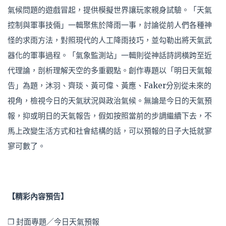
氣候問題的遊戲冒起，提供模擬世界讓玩家親身試驗。「天氣
控制與軍事技倆」一輯聚焦於降雨一事，討論從前人們各種神
怪的求雨方法，對照現代的人工降雨技巧，並勾勒出將天氣武
器化的軍事過程。「氣象監測站」一輯則從神話詩詞橫跨至近
代理論，剖析理解天空的多重觀點。創作專題以「明日天氣報
告」為題，沐羽、齊琰、黃可偉、黃應、Faker分別從未來的
視角，檢視今日的天氣狀況與政治氣候。無論是今日的天氣預
報，抑或明日的天氣報告，假如按照當前的步調繼續下去，不
馬上改變生活方式和社會結構的話，可以預報的日子大抵就寥
寥可數了。
【精彩內容預告】
❒ 封面專題／今日天氣預報