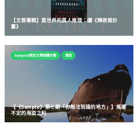
【文善專輯】異世界的異人推理：讀《輝夜姬計
畫》
SampleX微批文學媒體計劃
漫談
【《Sample》第七期「你無法到達的地方」】搖擺
不定的海盜之船