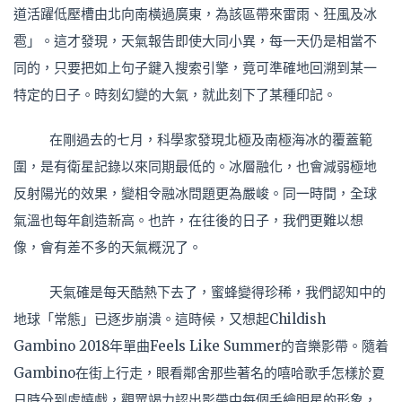
道活躍低壓槽由北向南橫過廣東，為該區帶來雷雨、狂風及冰
雹」。這才發現，天氣報告即使大同小異，每一天仍是相當不
同的，只要把如上句子鍵入搜索引擎，竟可準確地回溯到某一
特定的日子。時刻幻變的大氣，就此刻下了某種印記。
在剛過去的七月，科學家發現北極及南極海冰的覆蓋範
圍，是有衛星記錄以來同期最低的。冰層融化，也會減弱極地
反射陽光的效果，變相令融冰問題更為嚴峻。同一時間，全球
氣溫也每年創造新高。也許，在往後的日子，我們更難以想
像，會有差不多的天氣概況了。
天氣確是每天酷熱下去了，蜜蜂變得珍稀，我們認知中的
地球「常態」已逐步崩潰。這時候，又想起Childish
Gambino 2018年單曲Feels Like Summer的音樂影帶。隨着
Gambino在街上行走，眼看鄰舍那些著名的嘻哈歌手怎樣於夏
日時分到處嬉戲，觀眾竭力認出影帶中每個手繪明星的形象，