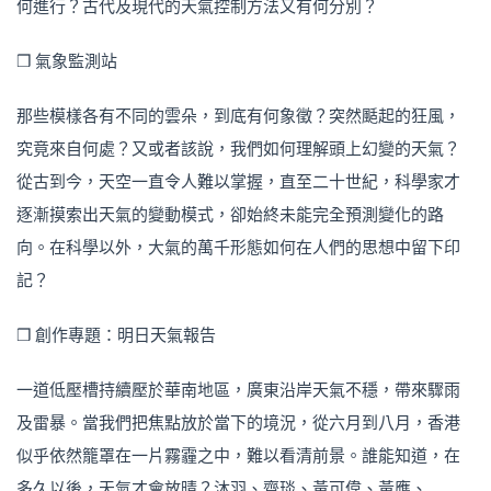
何進行？古代及現代的天氣控制方法又有何分別？
❒ 氣象監測站
那些模樣各有不同的雲朵，到底有何象徵？突然颳起的狂風
，
究竟來自何處？又或者該說，我們如何理解頭上幻變的天
氣？
從古到今，天空一直令人難以掌握，直至二十世紀，科
學家才
逐漸摸索出天氣的變動模式，卻始終未能完全預測變
化的路
向。在科學以外，大氣的萬千形態如何在人們的思想
中留下印
記？
❒ 創作專題：明日天氣報告
一道低壓槽持續壓於華南地區，廣東沿岸天氣不穩，帶來驟
雨
及雷暴。當我們把焦點放於當下的境況，從六月到八月，
香港
似乎依然籠罩在一片霧霾之中，難以看清前景。誰能知
道，在
多久以後，天氣才會放晴？沐羽、齊琰、黃可偉、黃
應、