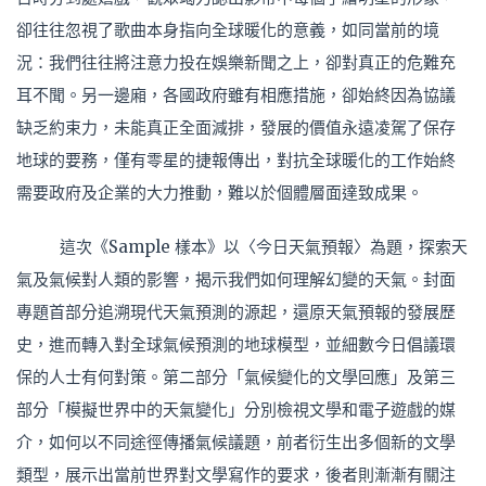
卻往往忽視了歌曲本身指向全球暖化的意義，如同當前的境
況：我們往往將注意力投在娛樂新聞之上，卻對真正的危難充
耳不聞。另一邊廂，各國政府雖有相應措施，卻始終因為協議
缺乏約束力，未能真正全面減排，發展的價值永遠凌駕了保存
地球的要務，僅有零星的捷報傳出，對抗全球暖化的工作始終
需要政府及企業的大力推動，難以於個體層面達致成果。
這次《Sample 樣本》以〈今日天氣預報〉為題，探索天
氣及氣候對人類的影響，揭示我們如何理解幻變的天氣。封面
專題首部分追溯現代天氣預測的源起，還原天氣預報的發展歷
史，進而轉入對全球氣候預測的地球模型，並細數今日倡議環
保的人士有何對策。第二部分「氣候變化的文學回應」及第三
部分「模擬世界中的天氣變化」分別檢視文學和電子遊戲的媒
介，如何以不同途徑傳播氣候議題，前者衍生出多個新的文學
類型，展示出當前世界對文學寫作的要求，後者則漸漸有關注