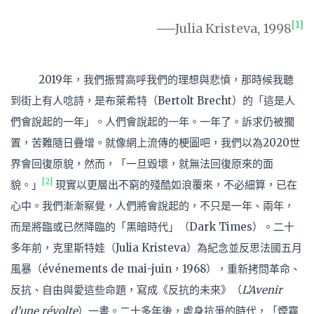
[1]
──Julia Kristeva, 1998
2019年，我們振臂高呼我們的理想與悲憤，那時候我聽
到街上有人唸詩，是布萊希特（Bertolt Brecht）的「這是人
們會說起的一年」。人們會說起的一年。一年了。訴求仍被擱
置，苦難隨日疊增。就像網上流傳的梗圖吧，我們以為2020世
界會回復原貌，然而，「一旦毀壞，就無法回復原來的面
[2]
貌。」
現實以更層出不窮的殘酷如浪覆來，不必細算，已在
心中。我們漸漸察覺，人們將會說起的，不只是一年、兩年，
而是將臨或已然降臨的「黑暗時代」（Dark Times）。二十
多年前，克里斯特娃（Julia Kristeva）為紀念並反思法國五月
風暴（événements de mai-juin，1968），重新拷問革命、
反抗、自由與愛這些命題，寫成《反抗的未來》（
L’Avenir
d’une révolte
）一書。二十多年後，處身抗爭的時代，「煙霧