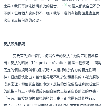
[3]
席捲，我們再無法辨清彼此的聲音」，
每個人都說自己不分
不割，但每個人說的都不一樣，我想，我們有着閱讀此書並再
次自問反抗何為的必要。
反抗即是懷疑
克氏首先如此發問：何謂今天的反抗？她開宗明義地指
出，反抗的精神（L’esprit de révolte）就是一種懷疑──面對
既定的價值規範與權力形式時，人選擇忠於內心的否定性精
神。但她很快指出，當代世界是不利於這種反抗的。權力腐敗
成為常理、價值真空猶如命定，反抗的對象便往往逃脫成空洞
的能指。於是，這指歸於有關自由與反抗者自我體認的危機。
「只有用遙控器轉換電視頻道的自由，那麼還有誰能進行反
抗？」（4）針對上世紀的歐洲，她發現西方文化中曾經顯顯赫