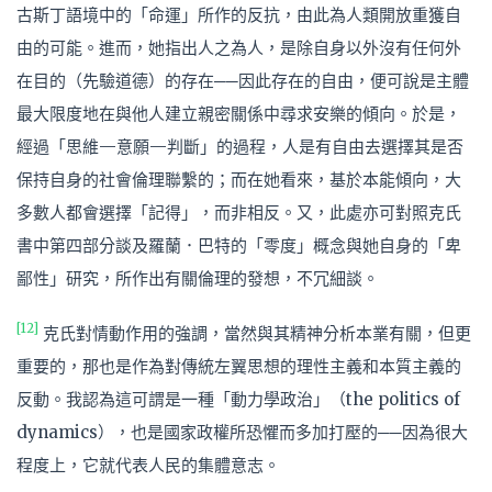
古斯丁語境中的「命運」所作的反抗，由此為人類開放重獲自
由的可能。進而，她指出人之為人，是除自身以外沒有任何外
在目的（先驗道德）的存在──因此存在的自由，便可說是主體
最大限度地在與他人建立親密關係中尋求安樂的傾向。於是，
經過「思維—意願—判斷」的過程，人是有自由去選擇其是否
保持自身的社會倫理聯繫的；而在她看來，基於本能傾向，大
多數人都會選擇「記得」，而非相反。又，此處亦可對照克氏
書中第四部分談及羅蘭．巴特的「零度」概念與她自身的「卑
鄙性」研究，所作出有關倫理的發想，不冗細談。
[12]
克氏對情動作用的強調，當然與其精神分析本業有關，但更
重要的，那也是作為對傳統左翼思想的理性主義和本質主義的
反動。我認為這可謂是一種「動力學政治」（the politics of
dynamics），也是國家政權所恐懼而多加打壓的──因為很大
程度上，它就代表人民的集體意志。