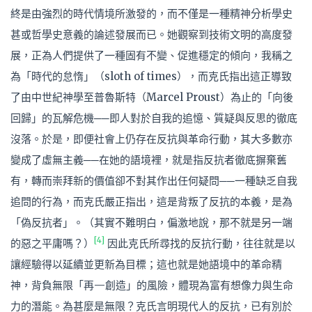
終是由強烈的時代情境所激發的，而不僅是一種精神分析學史
甚或哲學史意義的論述發展而已。她觀察到技術文明的高度發
展，正為人們提供了一種固有不變、促進穩定的傾向，我稱之
為「時代的怠惰」（sloth of times），而克氏指出這正導致
了由中世紀神學至普魯斯特（Marcel Proust）為止的「向後
回歸」的瓦解危機──即人對於自我的追憶、質疑與反思的徹底
沒落。於是，即便社會上仍存在反抗與革命行動，其大多數亦
變成了虛無主義──在她的語境裡，就是指反抗者徹底摒棄舊
有，轉而崇拜新的價值卻不對其作出任何疑問──一種缺乏自我
追問的行為，而克氏嚴正指出，這是背叛了反抗的本義，是為
「偽反抗者」。（其實不難明白，偏激地說，那不就是另一端
[4]
的惡之平庸嗎？）
因此克氏所尋找的反抗行動，往往就是以
讓經驗得以延續並更新為目標；這也就是她語境中的革命精
神，背負無限「再—創造」的風險，體現為富有想像力與生命
力的潛能。為甚麼是無限？克氏言明現代人的反抗，已有別於