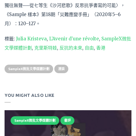
獨往無聲──從七等生《沙河悲歌》反思抗爭書寫的可能〉，
《Sample 樣本》第18期「災難應變手冊」（2020年5–6
月）：120–127。
標籤:
Julia Kristeva
,
L’Avenir d’une révolte
,
SampleX微批
文學媒體計劃
,
克里斯特娃
,
反抗的未來
,
自由
,
香港
SampleX微批文學媒體計劃
漫談
YOU MIGHT ALSO LIKE
SampleX微批文學媒體計劃
書評