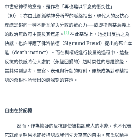
中世紀神學的意義，是作為「再也難以平息的衝突性」
（10）；亦由此她循精神分析學的脈絡指出，現代人的反抗心
理總是趨向一種不斷瓦解與分散的離心力──或即指向某意義上
[5]
的政治無政府主義及其焦慮。
在此基點上，她提出反抗之為
快感，也許呼應了佛洛依德（Sigmund Freud）提出的死亡本
能（death instinct）。而在與權威進行較量的過程中，這些
反抗的快感將使人處於（永恆回歸的）超時間性的思維邊緣，
當其得到思考、書寫、表現與行動的時刻，便能成為對鄂蘭指
認的惡根性所發出的最深刻的穿透。
自由在於記憶
然而，作為懷疑的反抗即使被指認成人的本能，也不代表
它就那麼輕易地能被指認成我們先天享有的自由。克氏以精神