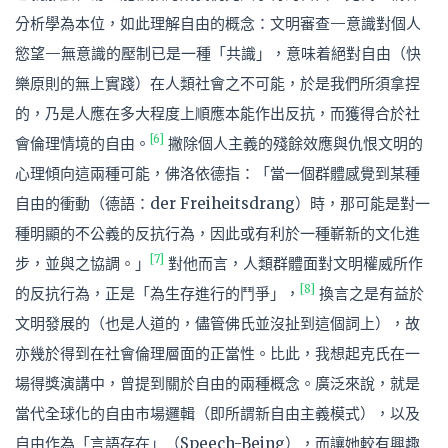
分析學為本位，如此理解自由的概念：文明審查—意識對個人
慾望—無意識的壓制已是一種「共識」，意味着絕對自由（快
樂原則的無上實踐）在人類社會之不可能，於是我們所須拿捏
的，乃是人應在多大程度上順應本能作出反抗，而獲得合於社
[6]
會倫理情境的自由。
撇除個人主義的殘餘效應與仇恨文明的
心理傾向這兩種可能，佛洛依德指：「當一個群體感覺到某種
自由的衝動（德語：der Freiheitsdrang）時，那可能是對一
種明顯的不公義的反抗行為，因此或有利於一種嶄新的文化進
[7]
步，並與之協調。」
對他而言，人類群體面對文明權威所作
[8]
的反抗行為，正是「為生存進行的鬥爭」，
換言之是有益於
文明發展的（也是人道的，儘管佛氏並沒扯到這個詞上），故
亦幾於得到在社會倫理層面的正當性。比此，我想起克氏在一
場得獎演講中，曾提到關於自由的兩種概念。廣泛來說，就是
當代全球化的自由市場邏輯（即所謂新自由主義模式），以及
自由作為「言語存在」（Speech-Being），而讓她較有興趣