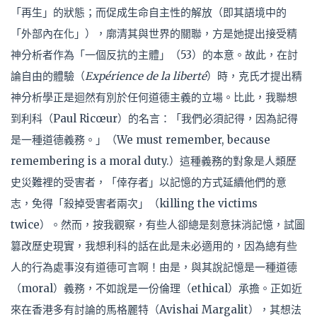
「再生」的狀態；而促成生命自主性的解放（即其語境中的
「外部內在化」），廓清其與世界的關聯，方是她提出接受精
神分析者作為「一個反抗的主體」（53）的本意。故此，在討
論自由的體驗（
Expérience de la liberté
）時，克氏才提出精
神分析學正是迴然有別於任何道德主義的立場。比此，我聯想
到利科（Paul Ricœur）的名言：「我們必須記得，因為記得
是一種道德義務。」（We must remember, because
remembering is a moral duty.）這種義務的對象是人類歷
史災難裡的受害者，「倖存者」以記憶的方式延續他們的意
志，免得「殺掉受害者兩次」（killing the victims
twice）。然而，按我觀察，有些人卻總是刻意抹消記憶，試圖
篡改歷史現實，我想利科的話在此是未必適用的，因為總有些
人的行為處事沒有道德可言啊！由是，與其說記憶是一種道德
（moral）義務，不如說是一份倫理（ethical）承擔。正如近
來在香港多有討論的馬格麗特（Avishai Margalit），其想法