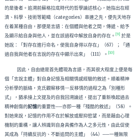
的是後者。追溯前蘇格拉底時代的哲學論述核心，她指出在經
濟、科學、技術等範疇（categories）串連之先，便先天地存
在着某種自由，那便是言語：在個體與他者之間，傳遞、給予
[9]
及顯示給自身與他人，並在該過程中解放自身的存在。
於是
她說：「對存在進行命名，使我自身得以存在」（67）；「通
[10]
過自我與他者在言說的存在中顯示出來」（111）。
因此，自由總是首先體現為言語，而其很大程度上便是每
個「言說主體」對自身記憶及相關情感經驗的敘述。順着精神
分析學的脈絡，克氏觀察移情—反移情的過程之為「別種形
式」，猶承接上文提及的自我回溯論述，提出了重新喚起過去
精神創傷的
記憶
的重要性──亦即一種「殘酷的敘述」（58）。
對她來說，記憶的作用不在於解放或壓抑慾望，而是藉由心理
機制的重構，讓人辨識到自身具備作為人之多元性，由此促使
其成為「持續反抗的、不斷追問的主體」（44）──一種無限