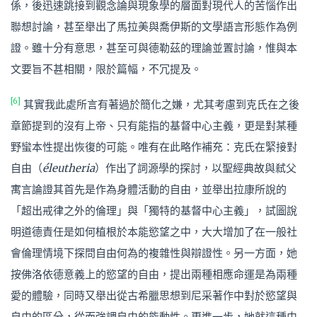
係，後迅速跳接到觀念論與現象學的層面對現代人的苦惱作出
聯想討論，甚至舉出了馬拉美與喬伊斯的文學語言形態作為例
證。雖十分有意思，甚至可與德勒茲的理論並置討論，惟與本
文要旨不甚相關，限於篇幅，不冗提及。
[6]
其實我此處所言有著過於簡化之嫌，尤其考慮到克氏在之後
章節提到的沒有上帝、只有能指的基督中心主義，更是對某種
野蠻本性提出恢復的可能。唯有在此略作補充：克氏在緊接對
自由（
éleutheria
）作出了詞源學的探討，以聖經典故與弒父
寓言論證其首先是作為身體活動的自由，並舉出拉康所說的
「超出戒律之外的倫理」與「獨特的基督中心主義」，試圖說
明道德責任是如何植根於本能慾望之中，大大增加了在一般社
會倫理情境下探問自由何為的複雜性與辯證性。另一方面，她
按佛洛依德意義上的慾望的自由，提出兩種相應命運是為兩種
愛的體驗，同時又舉出從古希臘思想到尼采著作中對於慾望與
自由的區分，從而強調自由的能動性。更進一步，她就這種由