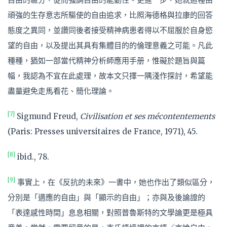
頑強的生存意志所驅使的自由追求，比照海德格與拉康的回答
態度之異同，並讚同後者接受精神病患者得以不屈服於自身慾
望的自由，以及提出其具有集體目的的倫理意義之可能。凡此
種種，猶如一部當代精神分析師應用手册，惟礙於題旨與篇
幅，我認為不宜在此處理，故本文只擇一隅淺作探討，希望能
盡量避免走馬看花、簡化理論。
[7]
Sigmund Freud,
Civilisation et ses mécontentements
(Paris: Presses universitaires de France, 1971), 45.
[8]
ibid., 78.
[9]
事實上，在《反抗的未來》一書中，她也作出了類似區分，
分別是「適應的自由」與「顯示的自由」；亦與及後論證的
「表達感性時間」息息相關，對照普魯斯特的文學論更是極具