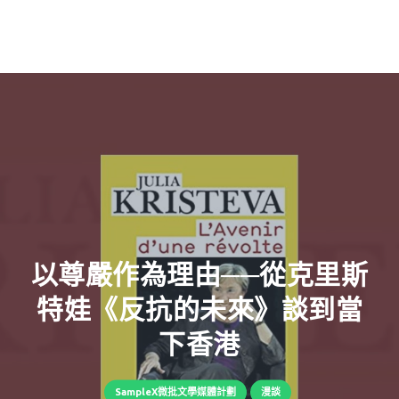
以尊嚴作為理由──從克里斯
特娃《反抗的未來》談到當
下香港
SampleX微批文學媒體計劃
漫談