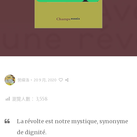
勞緯洛
•
20 9 月, 2020
瀏覽人數：
3,558
La révolte est notre mystique, synonyme
de dignité.