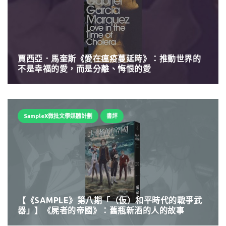
賈西亞．馬奎斯《愛在瘟疫蔓延時》：推動世界的
不是幸福的愛，而是分離、悔恨的愛
SampleX微批文學媒體計劃
書評
【《SAMPLE》第八期「（仮）和平時代的戰爭武
器」】《屍者的帝國》：舊瓶新酒的人的故事