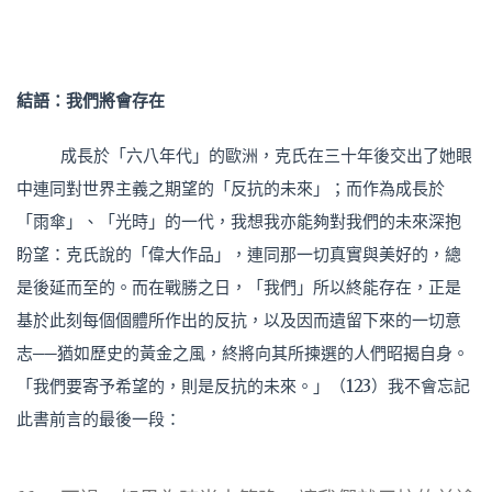
結語：我們將會存在
成長於「六八年代」的歐洲，克氏在三十年後交出了她眼
中連同對世界主義之期望的「反抗的未來」；而作為成長於
「雨傘」、「光時」的一代，我想我亦能夠對我們的未來深抱
盼望：克氏說的「偉大作品」，連同那一切真實與美好的，總
是後延而至的。而在戰勝之日，「我們」所以終能存在，正是
基於此刻每個個體所作出的反抗，以及因而遺留下來的一切意
志──猶如歷史的黃金之風，終將向其所揀選的人們昭揭自身。
「我們要寄予希望的，則是反抗的未來。」（123）我不會忘記
此書前言的最後一段：