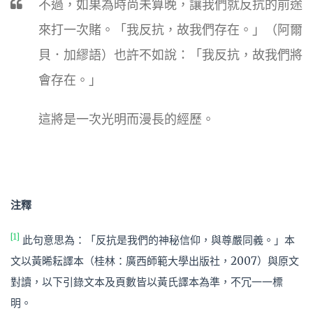
不過，如果為時尚未算晚，讓我們就反抗的前途
來打一次賭。「我反抗，故我們存在。」（阿爾
貝．加繆語）也許不如說：「我反抗，故我們將
會存在。」
這將是一次光明而漫長的經歷。
注釋
[1]
此句意思為：「反抗是我們的神秘信仰，與尊嚴同義。」本
文以黃晞耘譯本（桂林：廣西師範大學出版社，2007）與原文
對讀，以下引錄文本及頁數皆以黃氏譯本為準，不冗一一標
明。