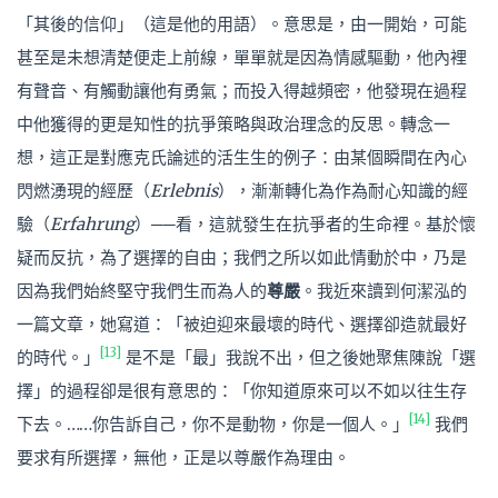
「其後的信仰」（這是他的用語）。意思是，由一開始，可能
甚至是未想清楚便走上前線，單單就是因為情感驅動，他內裡
有聲音、有觸動讓他有勇氣；而投入得越頻密，他發現在過程
中他獲得的更是知性的抗爭策略與政治理念的反思。轉念一
想，這正是對應克氏論述的活生生的例子：由某個瞬間在內心
閃燃湧現的經歷（
Erlebnis
），漸漸轉化為作為耐心知識的經
驗（
Erfahrung
）──看，這就發生在抗爭者的生命裡。基於懷
疑而反抗，為了選擇的自由；我們之所以如此情動於中，乃是
因為我們始終堅守我們生而為人的
尊嚴
。我近來讀到何潔泓的
一篇文章，她寫道：「被迫迎來最壞的時代、選擇卻造就最好
[13]
的時代。」
是不是「最」我說不出，但之後她聚焦陳說「選
擇」的過程卻是很有意思的：「你知道原來可以不如以往生存
[14]
下去。……你告訴自己，你不是動物，你是一個人。」
我們
要求有所選擇，無他，正是以尊嚴作為理由。