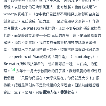
想像，以最微小的石塊擊倒巨人，出奇制勝，也許這就是Be
water的真義了。（從中我們見證那不可眼見之物彰顯自身並
創寫歷史，克氏說成「超力量」，至於我願稱之為神。）作為
思考模式，Be water提醒我們的，正是不要妄想能穩定掌控些
甚麼，而始終敢於流變──回到克氏的理解，這正是滿帶風險的
賭博，猶如不斷實驗，我們要具備犧牲的精神並感染身邊他
者，而非以水之名避過苦難。如是，欲抵抗於這個時代可名為
The specters of Mao的新式「魂在論」（hauntology），
Be water所啟示抗爭者的，或許就可謂一種「人在論」的道
[17]
理。
去年十一月大學被圍攻的日子裡，我最敬愛的老師曾跟
我們說：「只要你們還在，大學就還在；你們就是大學！」很
抱歉，讓我最深刻的不是您教授的文學理論，但這句話我想我
會記一生了。是吧，只要
香港人
在，
香港
就在。