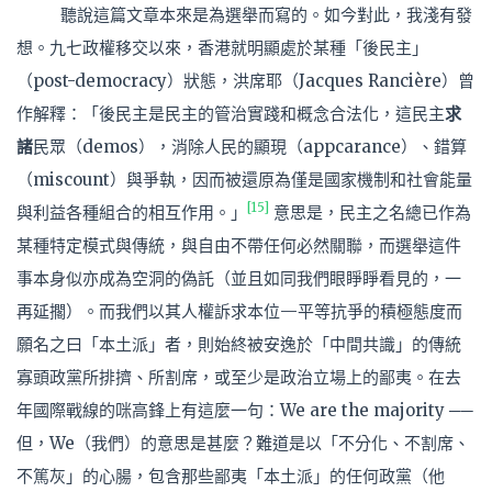
聽說這篇文章本來是為選舉而寫的。如今對此，我淺有發
想。九七政權移交以來，香港就明顯處於某種「後民主」
（post-democracy）狀態，洪席耶（Jacques Rancière）曾
作解釋：「後民主是民主的管治實踐和概念合法化，這民主
求
諸
民眾（demos），消除人民的顯現（appcarance）、錯算
（miscount）與爭執，因而被還原為僅是國家機制和社會能量
[15]
與利益各種組合的相互作用。」
意思是，民主之名總已作為
某種特定模式與傳統，與自由不帶任何必然關聯，而選舉這件
事本身似亦成為空洞的偽託（並且如同我們眼睜睜看見的，一
再延擱）。而我們以其人權訴求本位—平等抗爭的積極態度而
願名之曰「本土派」者，則始終被安逸於「中間共識」的傳統
寡頭政黨所排擠、所割席，或至少是政治立場上的鄙夷。在去
年國際戰線的咪高鋒上有這麼一句：We are the majority ──
但，We（我們）的意思是甚麼？難道是以「不分化、不割席、
不篤灰」的心腸，包含那些鄙夷「本土派」的任何政黨（他