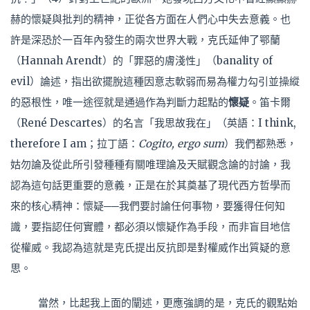
赫的懷疑與批判的精神，正從各方面在人們心中失去意義。也
許是深恐於一百年內發生的兩次世界大戰，克氏延伸了鄂蘭
（Hannah Arendt）的「罪惡的膚淺性」（banality of
evil）論述，指出欲擺脫這種因意志軟弱而易為權力勾引並操縱
的惡根性，唯一途徑就是通過作為判斷力起點的
懷疑
。笛卡爾
（René Descartes）的名言「我思故我在」（英語：I think,
therefore I am；拉丁語：
Cogito, ergo sum
）我們都熟悉，
姑勿論及從此所引發種種有關唯理論及天賦觀念論的討論，我
認為這句話更重要的意義，正是在於其奠基了現代西方哲學而
來的核心精神：懷疑──我們要討論任何事物，要獲得任何知
識，要指認任何實體，都必須以懷疑作為手段，而非盲目地信
從權威。我認為這就是克氏提出反抗即是對權威作出質疑的意
思。
當然，比起我上面的闡述，更應強調的是，克氏的觀點始