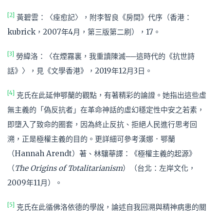
[2]
黃碧雲：〈痊愈記〉，附李智良《房間》代序（香港：
kubrick，2007年4月，第三版第二刷），17。
[3]
勞緯洛：〈在煙霧裏，我重讀陳滅──這時代的《抗世詩
話》〉，見《文學香港》，2019年12月3日。
[4]
克氏在此延伸鄂蘭的觀點，有著精彩的論證。她指出這些虛
無主義的「偽反抗者」在革命神話的虛幻穩定性中安之若素，
即墮入了致命的圈套，因為終止反抗、拒絕人民進行思考回
溯，正是極權主義的目的。更詳細可參考漢娜．鄂蘭
（Hannah Arendt）著、林驤華譯：《極權主義的起源》
（
The Origins of Totalitarianism
）（台北：左岸文化，
2009年11月）。
[5]
克氏在此循佛洛依德的學說，論述自我回溯與精神病患的關