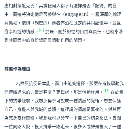
應相對接近克氏：其實任何人都享有選擇是否「記得」的自
由，而這將決定他是否參與在（engage in）一種深厚的倫理
關係裡，能與（親密的）他者停泊在既定的共同記憶中，並且
[11]
分享相近的情感。
於是，關於記憶的自由與責任，也就牽涉
到共同體中的身份認同與情動作用的問題。
尊嚴作為理由
若然反抗便是本能，而自由能夠選擇，那麼在背後驅動我
[12]
們持續追求的力量是甚麼？克氏說，那是情動作用。
在於當
下的抗爭經驗，我想那毋寧可說成一種情感的覺悟，想要保護
自己、身邊人與我城的義憤。這裡說的情感是繁複的。與其再
為克氏妄作闡釋，我想我可以分享一下自己的切身想法。曾聞
一位同路人說，投入抗爭一路走來，很多人或許是投入了一種