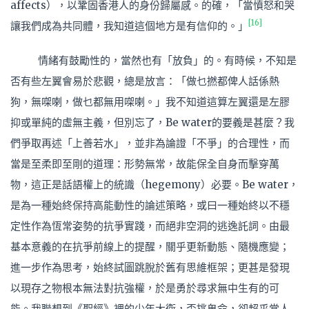
affects），以鞏固香港人的身份歸屬感。的確，「當憤怒和哭
[16]
讓我們成為共同體，我知道這個地方是有信仰的。」
情緒有鼓勵性的，當然也有「放負」的。有時候，不知是
否有些左翼會易於悲觀，總是放言：「做乜撚都俾人話係熱
狗，無㗎喇，做乜都無用㗎喇。」我不知道這算左翼還是左膠
抑或單純的虛無主義，但別忘了，Be water的要義是甚麼？我
們爭取再述「上善若水」，並非為論證「不爭」的合理性，而
當是至柔即至剛的道理：形勢無常，故能保全自身而擊穿萬
物，這正是話語權上的統識（hegemony）必要。Be water，
是為一種始終保持高能動性的論述策略，或曰一種始終以不穩
定性作為恆常姿勢的抗爭實踐，而絕非空洞的逃逸託詞。由最
基本意義的在抗爭前線上的提醒，關乎更新動態、隨機應變；
進一步作為思考，始終試圖跳脫於舊有思維框架；更甚是發現
以現存之物根本無法對抗強權，於是勇於尋求無中生有的可
能。我聯想到《聖經》裡的少年大衛，奀挑鬼命，卻超乎常人