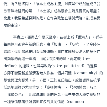
們）嗎？應該問，「讓本土成為主流」到底是否已然達成？我
欲冒險地疑問的是：「本土派」成為議會主流是否真的可能？
比此，我更希望見到的是，它作為政治立場與策略，能成為民
眾的主流。
事實上，觀察去年夏天至今，在街上喊「香港人」，近乎
每兩個月都會有新的回應。由「加油」、「反抗」，至今陸陸
續續，這明顯就是因着這場運動，我們試圖對香港人的身份作
出頻繁的再述—重構──而我欲指出的是，再定義（re-
define）的過程，也是再政治化（re-politicized）的過程，
亦即不斷更新並釐清香港人作為一個共同體（community）的
想像與理念聯繫。另一方面，正如克氏指出，感性認同在抗爭
話語場域裡亦尤關重要：「我很愉快」、「好撚鍾意」乃至
「我願榮光」，比起邏輯明確的理念，這些語句大概更接近於
一種讓情感痛快淋漓地宣洩的共同情動（common