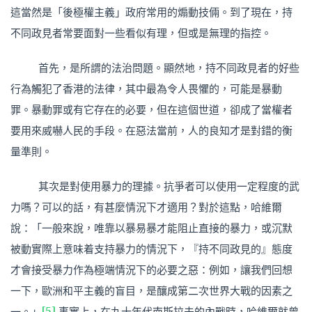
這當然是「後極權主義」政府常用的煽動技倆。到了現在，持
不同政見者常要面對一些看似有理，但或是無理的指控。
首先，是所謂的法治問題。顯然地，持不同政見者的好些
行為觸犯了香港的法律，其中最為令人畏懼的，可能是暴動
罪。暴動罪或有它存在的必要，但在這個世道，卻成了當權者
要用來威嚇人民的手段。在惡法當前，人的良知才是對錯的衡
量準則。
其次是對使用暴力的理據。抗爭者可以使用一定程度的武
力嗎？可以的話，有甚麼情況下才適用？對於這點，哈維爾
說：「一般來說，唯靠以暴易暴才能阻止直接的暴力，或沉默
被動實際上意味着支持暴力的情況下，『持不同政見的』態度
才會接受暴力作為極端情況下的必要之惡：例如，讓我們回想
一下，歐洲和平主義的盲目，是釀成第二次世界大戰的因素之
一。」
[5]
事實上，在九十年代南斯拉夫的內戰時，哈維爾就曾