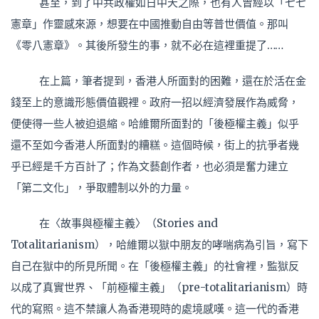
甚至，到了中共政權如日中天之際，也有人曾經以「七七
憲章」作靈感來源，想要在中國推動自由等普世價值。那叫
《零八憲章》。其後所發生的事，就不必在這裡重提了……
在上篇，筆者提到，香港人所面對的困難，還在於活在金
錢至上的意識形態價值觀裡。政府一招以經濟發展作為威脅，
便使得一些人被迫退縮。哈維爾所面對的「後極權主義」似乎
還不至如今香港人所面對的糟糕。這個時候，街上的抗爭者幾
乎已經是千方百計了；作為文藝創作者，也必須是奮力建立
「第二文化」，爭取體制以外的力量。
在〈故事與極權主義〉（Stories and
Totalitarianism），哈維爾以獄中朋友的哮喘病為引旨，寫下
自己在獄中的所見所聞。在「後極權主義」的社會裡，監獄反
以成了真實世界、「前極權主義」（pre-totalitarianism）時
代的寫照。這不禁讓人為香港現時的處境感嘆。這一代的香港