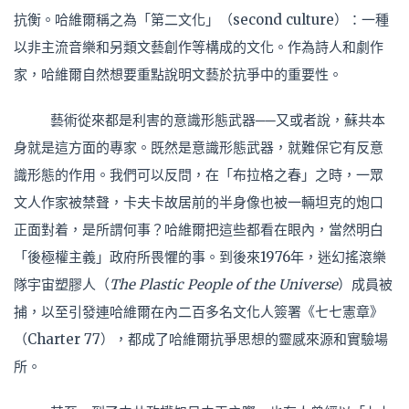
抗衡。哈維爾稱之為「第二文化」（second culture）：一種
以非主流音樂和另類文藝創作等構成的文化。作為詩人和劇作
家，哈維爾自然想要重點說明文藝於抗爭中的重要性。
藝術從來都是利害的意識形態武器──又或者說，蘇共本
身就是這方面的專家。既然是意識形態武器，就難保它有反意
識形態的作用。我們可以反問，在「布拉格之春」之時，一眾
文人作家被禁聲，卡夫卡故居前的半身像也被一輛坦克的炮口
正面對着，是所謂何事？哈維爾把這些都看在眼內，當然明白
「後極權主義」政府所畏懼的事。到後來1976年，迷幻搖滾樂
隊宇宙塑膠人（
The Plastic People of the Universe
）成員被
捕，以至引發連哈維爾在內二百多名文化人簽署《七七憲章》
（Charter 77），都成了哈維爾抗爭思想的靈感來源和實驗場
所。