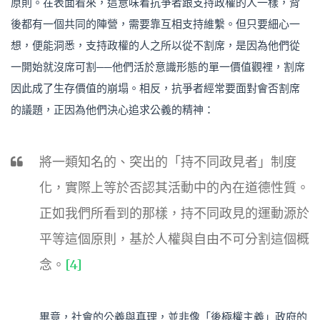
原則。在表面看來，這意味着抗爭者跟支持政權的人一樣，背
後都有一個共同的陣營，需要靠互相支持維繫。但只要細心一
想，便能洞悉，支持政權的人之所以從不割席，是因為他們從
一開始就沒席可割──他們活於意識形態的單一價值觀裡，割席
因此成了生存價值的崩塌。相反，抗爭者經常要面對會否割席
的議題，正因為他們決心追求公義的精神：
將一類知名的、突出的「持不同政見者」制度
化，實際上等於否認其活動中的內在道德性質。
正如我們所看到的那樣，持不同政見的運動源於
平等這個原則，基於人權與自由不可分割這個概
念。
[4]
畢竟，社會的公義與真理，並非像「後極權主義」政府的