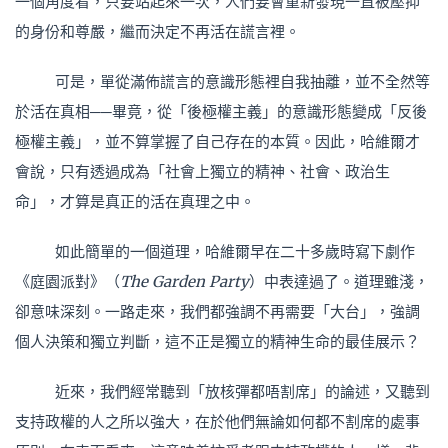
一個角度看，只要站起來一次，人們要會重新發現一直被壓抑
的身份和尊嚴，繼而決定不再活在謊言裡。
可是，單從滿佈謊言的意識形態裡自我抽離，並不全然等
於活在真相──畢竟，從「後極權主義」的意識形態變成「反後
極權主義」，並不算掌握了自己存在的本質。因此，哈維爾才
會說，只有透過成為「社會上獨立的精神、社會、政治生
命」，才算是真正的活在真理之中。
如此簡單的一個道理，哈維爾早在二十多歲時寫下劇作
《庭園派對》（
The Garden Party
）中表達過了。道理雖淺，
卻意味深刻。一路走來，我們都強調不再需要「大台」，強調
個人決策和獨立判斷，這不正是獨立的精神生命的最佳展示？
近來，我們經常聽到「放核彈都唔割席」的論述，又聽到
支持政權的人之所以強大，在於他們無論如何都不割席的處事