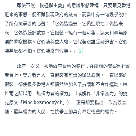
即使不說「後極權主義」的意識形態建構，只要眼見香港
近來的事態，便不難發現政府的謊言。而書中有一句幾乎說中
了所有抗爭者的心聲：「它偽造過去。它偽造現在；偽造未
來。它偽造統計數據。它假裝不擁有一個可隻手遮天和毫無原
則的警察機構。它假裝尊重人權。它假裝沒誰受到迫害。它假
裝甚麼都不怕。它假裝沒有假裝。」
[2]
政府一次又一次地縱容警察的暴行；在所謂的警察例行記
者會上，警方發言人一直假裝有可謂的辦法原則。一直以來的
假裝，卻使很多香港人都憤然地加入了抗議和不合作運動。哈
維爾之所以用「無權力者的權力」（或解作「非常無力」的捷
克原文「Moc bezmocných」），正是想要指出，作為最普
通、最無權力的人民，在抗爭上卻具有舉足輕重的權力。