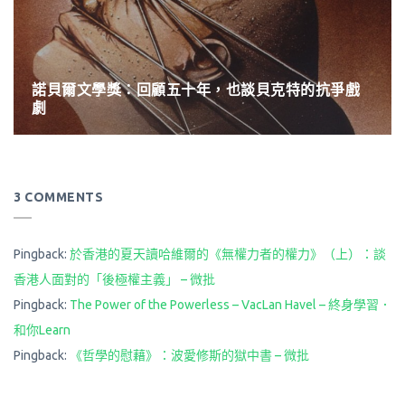
諾貝爾文學獎：回顧五十年，也談貝克特的抗爭戲
劇
3 COMMENTS
Pingback:
於香港的夏天讀哈維爾的《無權力者的權力》（上）：談
香港人面對的「後極權主義」 – 微批
Pingback:
The Power of the Powerless – VacLan Havel – 終身學習．
和你Learn
Pingback:
《哲學的慰藉》：波愛修斯的獄中書 – 微批