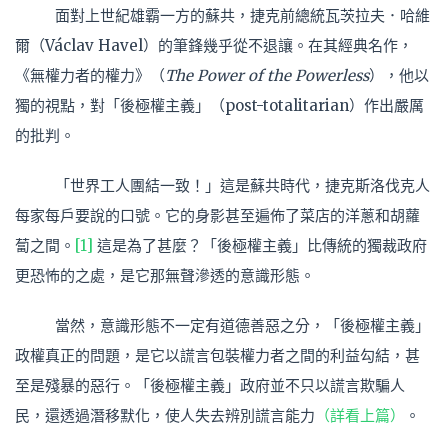
面對上世紀雄霸一方的蘇共，捷克前總統瓦茨拉夫．哈維
爾（Václav Havel）的筆鋒幾乎從不退讓。在其經典名作，
《無權力者的權力》（
The Power of the Powerless
），他以
獨的視點，對「後極權主義」（post-totalitarian）作出嚴厲
的批判。
「世界工人團結一致！」這是蘇共時代，捷克斯洛伐克人
每家每戶要說的口號。它的身影甚至遍佈了菜店的洋蔥和胡蘿
蔔之間。
[1]
這是為了甚麼？「後極權主義」比傳統的獨裁政府
更恐怖的之處，是它那無聲滲透的意識形態。
當然，意識形態不一定有道德善惡之分，「後極權主義」
政權真正的問題，是它以謊言包裝權力者之間的利益勾結，甚
至是殘暴的惡行。「後極權主義」政府並不只以謊言欺騙人
民，還透過潛移默化，使人失去辨別謊言能力
（詳看上篇）
。