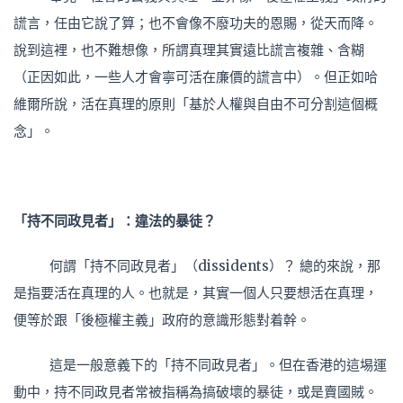
謊言，任由它說了算；也不會像不廢功夫的恩賜，從天而降。
說到這裡，也不難想像，所謂真理其實遠比謊言複雜、含糊
（正因如此，一些人才會寧可活在廉價的謊言中）。但正如哈
維爾所說，活在真理的原則「基於人權與自由不可分割這個概
念」。
「持不同政見者」：違法的暴徒？
何謂「持不同政見者」（dissidents）？ 總的來說，那
是指要活在真理的人。也就是，其實一個人只要想活在真理，
便等於跟「後極權主義」政府的意識形態對着幹。
這是一般意義下的「持不同政見者」。但在香港的這埸運
動中，持不同政見者常被指稱為搞破壞的暴徒，或是賣國賊。