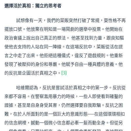
選擇活於真相：獨立的思考者
試想像有一天，我們的菜販突然打破了常規，耍性格不再
擺放口號。他放棄在明知是一場鬧劇的選舉中投票。他開始在
政治會議上說出自己真正的想法。 他甚至找到力量，跟良知驅
使他去支持的人站在同一陣線。在這場反抗中，菜販從活在謊
言之中走了出來。他拒絕這種儀式，違反了遊戲規則。他重新
發現了被壓抑的身份和尊嚴。他賦予自由一種具體的意義。他
的反抗是企圖活於真相之中。
[3]
哈維爾認為，反抗是嘗試活於真相之中的第一步。反抗從
來都不容易。在警察濫用暴力的時候，一些人即使看到確鑿的
證據，甚至是自身身受其害，仍然選擇要自我欺騙。反抗之困
難，在於人所面對的是一個巨大的意識形態──在這個環環相扣
的信念網裡，撼動一個微小信念都必牽一髮而動全身。但從另