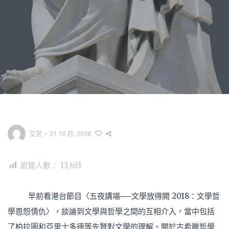
艾苦
•
21 10 月, 2018
瀏覽人數：
13,633
早前看港台節目〈五夜講場──文學放得開 2018：文學哲
學恩怨情仇〉，談論到文學與哲學之間的互相介入，當中包括
了柏拉圖和亞里士多德等先賢對文學的理解。關於古希臘哲學