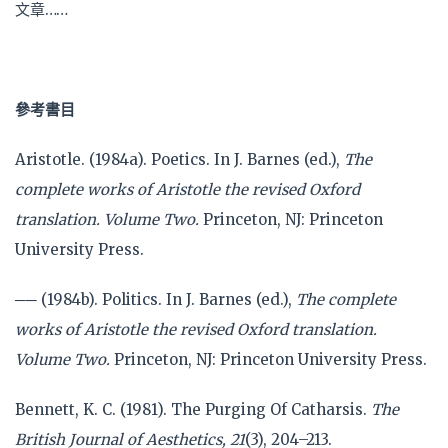
文章……
參考書目
Aristotle. (1984a). Poetics. In J. Barnes (ed.),
The
complete works of Aristotle the revised Oxford
translation. Volume Two.
Princeton, NJ: Princeton
University Press.
── (1984b). Politics. In J. Barnes (ed.),
The complete
works of Aristotle the revised Oxford translation.
Volume Two.
Princeton, NJ: Princeton University Press.
Bennett, K. C. (1981). The Purging Of Catharsis.
The
British Journal of Aesthetics, 21
(3), 204–213.