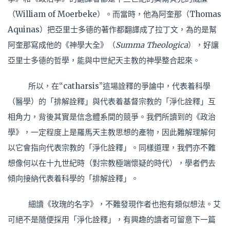
（William of Moerbeke）。而當時，他為阿奎那（Thomas
Aquinas）把亞里士多德的著作都翻譯成了拉丁文，為的是幫
阿奎那寫成他的《神學大全》（
Summa Theologica
），好讓
亞里士多德的哲學，能與中世紀天主教的神學整合起來。
所以，在“catharsis”這場詮釋的爭論中，代表着科學
（醫學）的「排解詮釋」與代表着基督宗教的「淨化詮釋」互
相角力，背後其實是信念體系間的競爭。我們所讀到的《政治
學》，一定程度上是羅馬天主教思想的產物，因此難解理解何
以它會指向代表宗教的「淨化詮釋」。同樣道理，我們亦不難
想像何以在十九世紀時（對宗教極端懷疑的時代），學者們去
傾向接納代表着科學的「排解詮釋」。
細讀《玫瑰的名字》，不難發現作者也抱有類似想法。艾
可絕不是隨便採用「淨化詮釋」，有興趣的讀者可留意下一篇