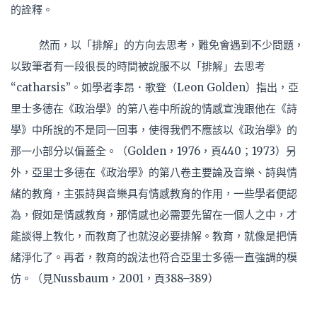
的詮釋。
然而，以「排解」的方向去思考，難免會遇到不少問題，
以致筆者有一段很長的時間被說服不以「排解」去思考
“catharsis”。如學者李昂．歌登（Leon Golden）指出，亞
里士多德在《政治學》的第八卷中所說的情感宣洩跟他在《詩
學》中所說的不是同一回事，使得我們不應該以《政治學》的
那一小部分以偏蓋全。（Golden，1976，頁440；1973）另
外，亞里士多德在《政治學》的第八卷主要論及音樂、詩與情
緒的教育，主張詩與音樂具有情感教育的作用，一些學者便認
為，假如是情感教育，那情感也必需要先留在一個人之中，才
能談得上教化，而教育了也就沒必要排解。教育，就像是把情
緒淨化了。再者，教育的說法也符合亞里士多德一直強調的模
仿。（見Nussbaum，2001，頁388–389）