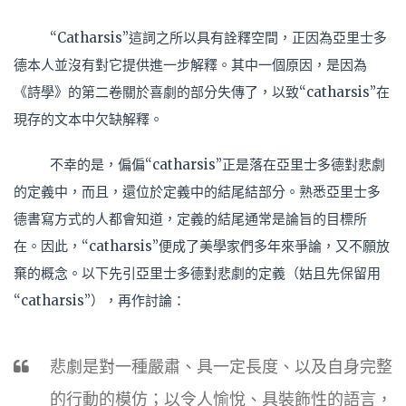
“Catharsis”這詞之所以具有詮釋空間，正因為亞里士多
德本人並沒有對它提供進一步解釋。其中一個原因，是因為
《詩學》的第二卷關於喜劇的部分失傳了，以致“catharsis”在
現存的文本中欠缺解釋。
不幸的是，偏偏“catharsis”正是落在亞里士多德對悲劇
的定義中，而且，還位於定義中的結尾結部分。熟悉亞里士多
德書寫方式的人都會知道，定義的結尾通常是論旨的目標所
在。因此，“catharsis”便成了美學家們多年來爭論，又不願放
棄的概念。以下先引亞里士多德對悲劇的定義（姑且先保留用
“catharsis”），再作討論：
悲劇是對一種嚴肅、具一定長度、以及自身完整
的行動的模仿；以令人愉悅、具裝飾性的語言，