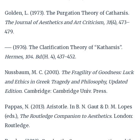
Golden, L. (1973). The Purgation Theory of Catharsis.
The Journal of Aesthetics and Art Criticism, 31
(4), 473–
479.
── (1976). The Clarification Theory of “Katharsis”.
Hermes, 104. Bd
.(H. 4), 437–452.
Nussbaum, M. C. (2001).
The Fragility of Goodness: Luck
and Ethics in Greek Tragedy and Philosophy, Updated
Edition
. Cambridge: Cambridge Univ. Press.
Pappas, N. (2013). Aristotle. In B. N. Gaut & D. M. Lopes
(eds.),
The Routledge Companion to Aesthetics
. London:
Routledge.