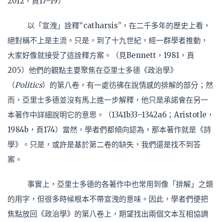
2012，頁17–19）
以「宣洩」詮釋“catharsis”，在二千多年的歷史上看，
絕對稱不上是主流。只是，到了十九世紀，經一群學者推動，
大家好像就接受了這詮釋方案。（見Bennett，1981，頁
205）他們的觀點主要聚焦在亞里士多德《政治學》
（
Politics
）的第八卷，有一處彷彿在說情感的排解的部分；然
而，亞里士多德並沒有馬上進一步解釋，他只是承諾會在另一
本著作中詳細說明它的意思。（1341b33–1342a6；Aristotle，
1984b，頁174）當然，學者們都傾向認為，那本著作就是《詩
學》。只是，或許是基於第二卷的缺失，我們還是找不到答
案。
事實上，亞里士多德的各著作中也常用到像「排解」之類
的用字，但很多時候根本不帶宣洩的意味。因此，學者們便把
焦點放回《政治學》的第八卷上，期望找出兩個文本互相協調