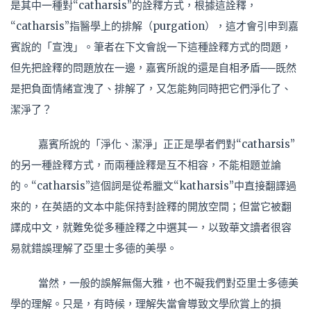
是其中一種對“catharsis”的詮釋方式，根據這詮釋，
“catharsis”指醫學上的排解（purgation），這才會引申到嘉
賓說的「宣洩」。筆者在下文會說一下這種詮釋方式的問題，
但先把詮釋的問題放在一邊，嘉賓所說的還是自相矛盾──既然
是把負面情緒宣洩了、排解了，又怎能夠同時把它們淨化了、
潔淨了？
嘉賓所說的「淨化、潔淨」正正是學者們對“catharsis”
的另一種詮釋方式，而兩種詮釋是互不相容，不能相題並論
的。“catharsis”這個詞是從希臘文“katharsis”中直接翻譯過
來的，在英語的文本中能保持對詮釋的開放空間；但當它被翻
譯成中文，就難免從多種詮釋之中選其一，以致華文讀者很容
易就錯誤理解了亞里士多德的美學。
當然，一般的誤解無傷大雅，也不礙我們對亞里士多德美
學的理解。只是，有時候，理解失當會導致文學欣賞上的損