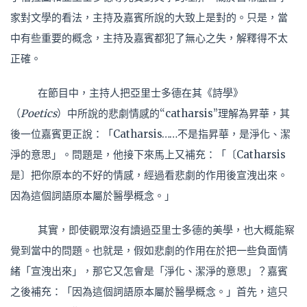
家對文學的看法，主持及嘉賓所說的大致上是對的。只是，當
中有些重要的概念，主持及嘉賓都犯了無心之失，解釋得不太
正確。
在節目中，主持人把亞里士多德在其《詩學》
（
Poetics
）中所說的悲劇情感的“catharsis”理解為昇華，其
後一位嘉賓更正說：「Catharsis……不是指昇華，是淨化、潔
淨的意思」。問題是，他接下來馬上又補充：「〔Catharsis
是〕把你原本的不好的情感，經過看悲劇的作用後宣洩出來。
因為這個詞語原本屬於醫學概念。」
其實，即使觀眾沒有讀過亞里士多德的美學，也大概能察
覺到當中的問題。也就是，假如悲劇的作用在於把一些負面情
緒「宣洩出來」，那它又怎會是「淨化、潔淨的意思」？嘉賓
之後補充：「因為這個詞語原本屬於醫學概念。」首先，這只