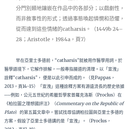
分門別類地鑲嵌在作品中的各部分；以戲劇性，
而非敘事性的形式；透過事態喚起憐憫和恐懼，
從而達到這些情緒的catharsis。（1449b 24–
28；Aristotle，1984a，頁7）
早在亞里士多德前，“catharsis”就被用作醫學用詞，於
醫學語境下，它解作排解，一般專指腸道的清理。以「宣洩」
詮釋“catharsis”， 便是以此引申而成的。（見Pappas，
2013，頁14–15）「宣洩」這種詮釋方案有源遠流長的歷史依據
──例如，公元五世紀的希臘哲學家普羅克洛斯（Proclus）在
《柏拉圖之理想國評注》（
Commentary on the Republic of
Plato
）的第五篇文章中，嘗試找尋協調柏拉圖與亞里士多德的
方案，假設了亞里士多德講的是「宣洩」。（Proclus，