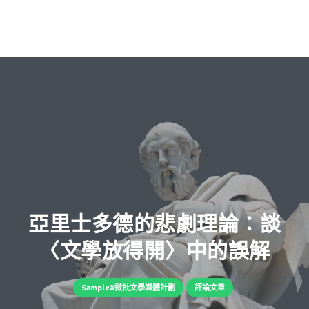
亞里士多德的悲劇理論：談
〈文學放得開〉中的誤解
SampleX微批文學媒體計劃
評論文章