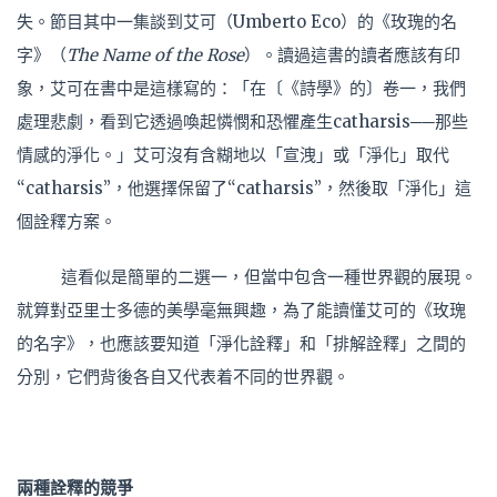
失。節目其中一集談到艾可（Umberto Eco）的《玫瑰的名
字》（
The Name of the Rose
）。讀過這書的讀者應該有印
象，艾可在書中是這樣寫的：「在〔《詩學》的〕卷一，我們
處理悲劇，看到它透過喚起憐憫和恐懼產生catharsis──那些
情感的淨化。」艾可沒有含糊地以「宣洩」或「淨化」取代
“catharsis”，他選擇保留了“catharsis”，然後取「淨化」這
個詮釋方案。
這看似是簡單的二選一，但當中包含一種世界觀的展現。
就算對亞里士多德的美學毫無興趣，為了能讀懂艾可的《玫瑰
的名字》，也應該要知道「淨化詮釋」和「排解詮釋」之間的
分別，它們背後各自又代表着不同的世界觀。
兩種詮釋的競爭