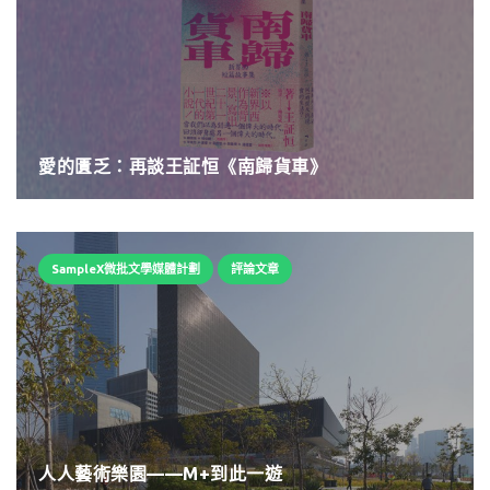
愛的匱乏：再談王証恒《南歸貨車》
SampleX微批文學媒體計劃
評論文章
人人藝術樂園——M+到此一遊