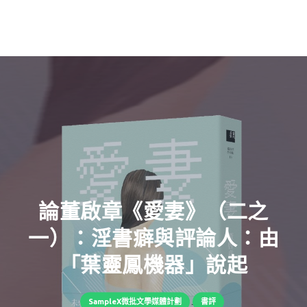
論董啟章《愛妻》（二之
一）：淫書癖與評論人：由
「葉靈鳳機器」說起
SampleX微批文學媒體計劃
書評