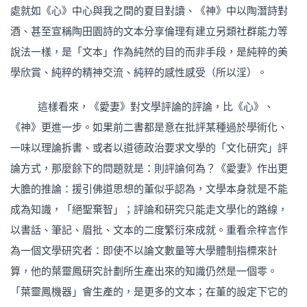
處就如《心》中心與我之間的夏目對讀、《神》中以陶潛詩對
酒、甚至宣稱陶田園詩的文本分享倫理有建立另類社群能力等
說法一樣，是「文本」作為純然的目的而非手段，是純粹的美
學欣賞、純粹的精神交流、純粹的感性感受（所以淫）。
這樣看來，《愛妻》對文學評論的評論，比《心》、
《神》更進一步。如果前二書都是意在批評某種過於學術化、
一味以理論拆書、或者以道德政治要求文學的「文化研究」評
論方式，那麼餘下的問題就是：則評論何為？《愛妻》作出更
大膽的推論：援引佛道思想的董似乎認為，文學本身就是不能
成為知識，「絕聖棄智」；評論和研究只能走文學化的路線，
以書話、筆記、眉批、文本的二度繁衍來成就。重看佘梓言作
為一個文學研究者：即使不以論文數量等大學體制指標來計
算，他的葉靈鳳研究計劃所生產出來的知識仍然是一個零。
「葉靈鳳機器」會生產的，是更多的文本；在董的設定下它的