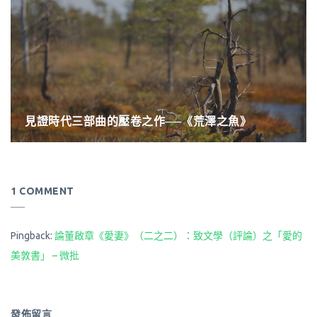
見證時代三部曲的壓卷之作──《荒澤之魚》
1 COMMENT
Pingback:
論董啟章《愛妻》（二之二）：致文學（評論）之「愛的
美敦書」 – 微批
發佈留言