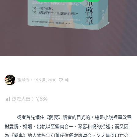
楊焯灃
•
16 9 月, 2018
瀏覽人數：
7,684
或者首先懾住《愛妻》讀者的目光的，總是小說裡董啟章
對愛情、婚姻、出軌以至靈肉合一、琴瑟和鳴的描述；而又因
為《愛妻》的人物設定和董氏伉儷處處吻合，又大量引用在公