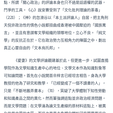
點、所謂「關心政治」的評論本身也只不過是話語權的武器，
鬥爭的工具。《心》說安賽受到了「文化批判理論的荼毒」
（221）；《神》的忽滑谷以「本土派評論人」自居，把主角刑
天倪非政治性的情色小說都扭曲成香港被中國壓迫的「國族寓
言」，並且有意謀奪文學組織的領導地位，立心不良。「純文
學」的反抗正在於，它在政治勢力互相角力的陣圖之中，劃出
真正心靈自由的「文本烏托邦」。
《愛妻》的文學評論觀建基於此，但更進一步，試圖直搗
學院作為文學知識生產中心的地位、文學文本作為知識對象等
可知論問題。首先在小說開首佘梓言已經坦言相告，身為大學
教授的他為了研究和教學，「已經變成了一個不讀書的人」，
只是「不斷地搬弄書本」（31），質疑了大學體制下知性勞動
和知識產品之間的異化。然而董強調這點並非政治經濟問題，
而是文學問題：在文學淪為論文生產線的原材料這點上，被異