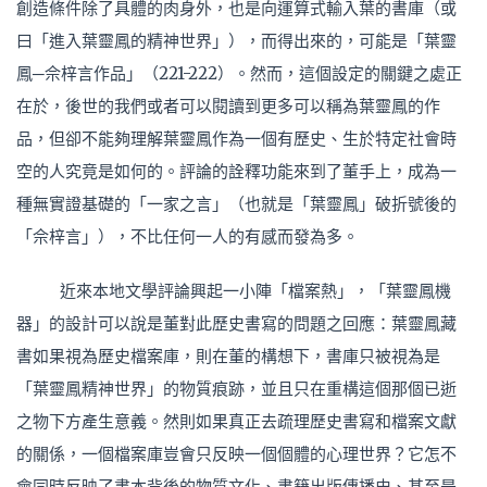
創造條件除了具體的肉身外，也是向運算式輸入葉的書庫（或
曰「進入葉靈鳳的精神世界」），而得出來的，可能是「葉靈
鳳─佘梓言作品」（221-222）。然而，這個設定的關鍵之處正
在於，後世的我們或者可以閱讀到更多可以稱為葉靈鳳的作
品，但卻不能夠理解葉靈鳳作為一個有歷史、生於特定社會時
空的人究竟是如何的。評論的詮釋功能來到了董手上，成為一
種無實證基礎的「一家之言」（也就是「葉靈鳳」破折號後的
「佘梓言」），不比任何一人的有感而發為多。
近來本地文學評論興起一小陣「檔案熱」，「葉靈鳳機
器」的設計可以說是董對此歷史書寫的問題之回應：葉靈鳳藏
書如果視為歷史檔案庫，則在董的構想下，書庫只被視為是
「葉靈鳳精神世界」的物質痕跡，並且只在重構這個那個已逝
之物下方產生意義。然則如果真正去疏理歷史書寫和檔案文獻
的關係，一個檔案庫豈會只反映一個個體的心理世界？它怎不
會同時反映了書本背後的物質文化、書籍出版傳播史、甚至是