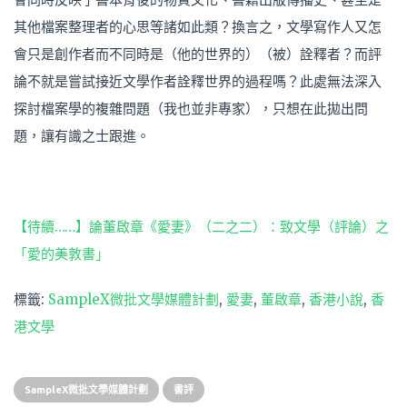
其他檔案整理者的心思等諸如此類？換言之，文學寫作人又怎
會只是創作者而不同時是（他的世界的）（被）詮釋者？而評
論不就是嘗試接近文學作者詮釋世界的過程嗎？此處無法深入
探討檔案學的複雜問題（我也並非專家），只想在此拋出問
題，讓有識之士跟進。
【待續……】論董啟章《愛妻》（二之二）：致文學（評論）之
「愛的美敦書」
標籤:
SampleX微批文學媒體計劃
,
愛妻
,
董啟章
,
香港小說
,
香
港文學
SampleX微批文學媒體計劃
書評