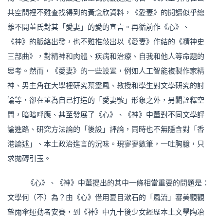
共空間裡不難查找得到的黃念欣資料，《愛妻》的閱讀似乎總
離不開董氏對其「愛妻」的愛的宣言。再循前作《心》、
《神》的脈絡出發，也不難推敲出以《愛妻》作結的《精神史
三部曲》，對精神和肉體、疾病和治療、自我和他人等命題的
思考。然而，《愛妻》的一些設置，例如人工智能複製作家精
神、男主角在大學裡研究葉靈鳳、教授和學生對文學研究的討
論等，卻在董為自己打造的「愛妻號」形象之外，另闢詮釋空
間，暗暗呼應、甚至發展了《心》、《神》中董對不同文學評
論進路、研究方法論的「後設」評論，同時也不無隱含對「香
港論述」、本土政治進言的況味。現寥寥數筆，一吐胸臆，只
求拋磚引玉。
《心》、《神》中董提出的其中一條相當重要的問題是：
文學何（不）為？由《心》借用夏目漱石的「風流」審美觀觀
望雨傘運動者安賽，到《神》中九十後少女經歷本土文學陶冶