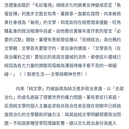
洗禮後由耽於「毛記電視」網絡文化的臉書女神變成否定「魚
蛋掟磚」的進步文藝女知青，董啟章一直都在探問，向來被商
業社會視為「無用」的文學，到底如何在經歷雨傘運動、旺角
騷亂後的政治暗潮中自處。由他擔任書展年度作家的發言「必
要的沉默」開始，董便有意經營這種以「拒絕政治」為任務的
文學觀：文學首先要堅守的，是自身的價值。「文學首先（在
政治權利之前）要抵抗的是語言疆域的消失，縱使這片疆域已
經因為各方力量的擠壓而塌縮為薄弱得幾乎看不見的一條細
線。」（〈 默想生活──文學與精神世界〉）
向來「純文學」均被詬病為缺乏進步政治意識、以「去政
治化」的虛名遮蔽了現實世界的權力問題。董有意反行其道，
反用純文學的個人主義追求和非政治性來反撥在他眼中已經過
度政治化的文學觀和評論方法：與其說純文學罔顧現實政治問
題，不如說那種受學院理論影響、總以文化政治身份為進入