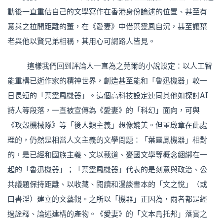
動後一直重估自己的文學寫作在香港身份論述的位置、甚至有
意與之拉開距離的董，在《愛妻》中借葉靈鳳自況，甚至讓葉
老與他以賢兄弟相稱，其用心可謂路人皆見。
這樣我們回到評論人一直為之莞爾的小說設定：以人工智
能重構已逝作家的精神世界，創造甚至能和「魯迅機器」較一
日長短的「葉靈鳳機器」。這個高科技設定連同其他如探討AI
詩人等段落，一直被宣傳為《愛妻》的「科幻」面向，可與
《攻殼機械隊》等「後人類主義」想像媲美。但董啟章在此處
理的，仍然是相當人文主義的文學問題：「葉靈鳳機器」相對
的，是已經和國族主義、文以載道、憂國文學等概念綑綁在一
起的「魯迅機器」；「葉靈鳳機器」代表的是刻意與政治、公
共議題保持距離、以收藏、閱讀和漫談書本的「文之悅」（或
曰書淫）建立的文藝觀。之所以「機器」正因為，兩者都是經
過詮釋、論述建構的產物。《愛妻》的「文本烏托邦」落實之