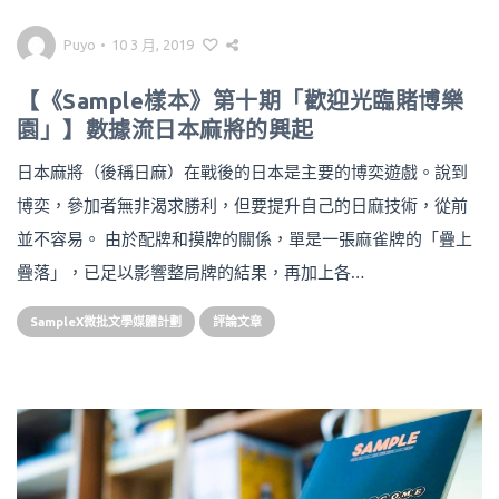
Puyo
•
10 3 月, 2019
【《Sample樣本》第十期「歡迎光臨賭博樂
園」】數據流日本麻將的興起
日本麻將（後稱日麻）在戰後的日本是主要的博奕遊戲。說到
博奕，參加者無非渴求勝利，但要提升自己的日麻技術，從前
並不容易。 由於配牌和摸牌的關係，單是一張麻雀牌的「疊上
疊落」，已足以影響整局牌的結果，再加上各…
SampleX微批文學媒體計劃
評論文章