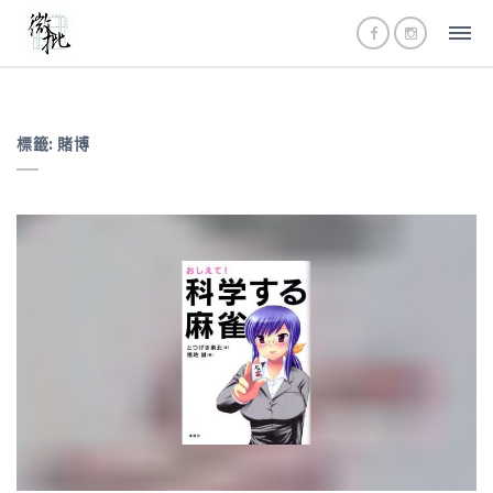
標籤:
賭博