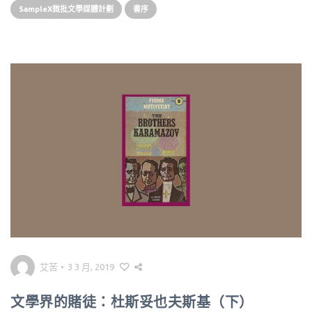
SampleX微批文學媒體計劃
書序
艾苦
•
3 3 月, 2019
文學界的賭徒：杜斯妥也夫斯基（下）