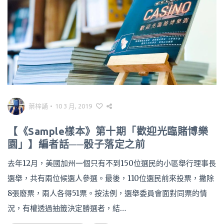
葉梓誦
•
10 3 月, 2019
【《Sample樣本》第十期「歡迎光臨賭博樂
園」】編者話──骰子落定之前
去年12月，美國加州一個只有不到150位選民的小區舉行理事長
選舉，共有兩位候選人參選。最後，110位選民前來投票，撇除
8張廢票，兩人各得51票。按法例，選舉委員會面對同票的情
況，有權透過抽籤決定勝選者，結…