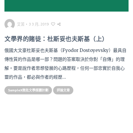
艾苦
•
3 3 月, 2019
文學界的賭徒：杜斯妥也夫斯基（上）
俄國大文豪杜斯妥也夫斯基（Fyodor Dostoyevsky）最具自
傳性質的作品是哪一部？問題的答案取決於你對「自傳」的理
解。要是說作者思想發展的心路歷程，任何一部忠實於自我心
靈的作品，都必與作者的經歷…
SampleX微批文學媒體計劃
評論文章