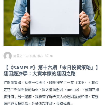
許曼之
•
28 6 月, 2020
【《SAMPLE》第十六期「末日投資策略」】
迷因經濟學：大資本家的迷因之路
打開瀏覽器，點選一張圖片，暗地裡笑了一笑（或不），我決
定花二千個單位的kek，買入這幅迷因（meme），預期它即
將升值；另一邊廂，我檢查了昨天買入的迷因發展如何，有幾
幅已經大輻漲價，升勢漸趨平緩，是時候賣…