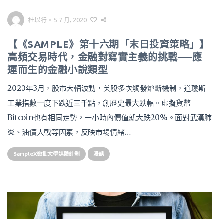
杜以行
•
5 7 月, 2020
【《SAMPLE》第十六期「末日投資策略」】
高頻交易時代，金融對寫實主義的挑戰──應
運而生的金融小說類型
2020年3月，股市大輻波動，美股多次觸發熔斷機制，道瓊斯
工業指數一度下跌近三千點，創歷史最大跌幅。虛擬貨幣
Bitcoin也有相同走勢，一小時內價值就大跌20%。面對武漢肺
炎、油價大戰等因素，反映市場情緒…
SampleX微批文學媒體計劃
漫談