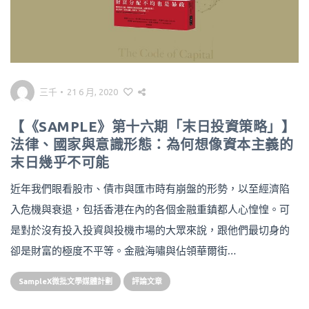
三千
•
21 6 月, 2020
【《SAMPLE》第十六期「末日投資策略」】
法律、國家與意識形態：為何想像資本主義的
末日幾乎不可能
近年我們眼看股市、債市與匯市時有崩盤的形勢，以至經濟陷
入危機與衰退，包括香港在內的各個金融重鎮都人心惶惶。可
是對於沒有投入投資與投機市場的大眾來說，跟他們最切身的
卻是財富的極度不平等。金融海嘯與佔領華爾街…
SampleX微批文學媒體計劃
評論文章