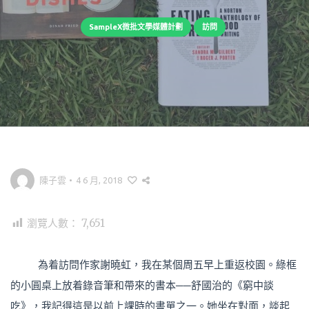
SampleX微批文學媒體計劃
訪問
陳子雲
•
4 6 月, 2018
瀏覽人數：
7,651
為着訪問作家謝曉虹，我在某個周五早上重返校園。綠框
的小圓桌上放着錄音筆和帶來的書本──舒國治的《窮中談
吃》，我記得這是以前上課時的書單之一。她坐在對面，談起