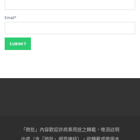
Email*
「微批」內容歡迎非商業用途之轉載，唯須註明
出處（含「微批」網頁連結）。欲轉載或徵用本