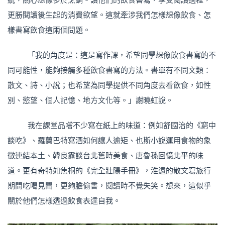
更勝閱讀後生起的消費欲望。這就牽涉我們怎樣想像飲食、怎
樣書寫飲食這兩個問題。
「我的角度是：這是寫作課，希望同學想像飲食書寫的不
同可能性，能夠接觸多種飲食書寫的方法。書單有不同文類：
散文、詩、小說；也希望為同學提供不同角度去看飲食，如性
別、慾望、個人記憶、地方文化等。」謝曉虹說。
我在課堂品嚐不少寫在紙上的味道：例如舒國治的《窮中
談吃》、羅蘭巴特寫酒如何讓人逾矩、也斯小說運用食物的象
徵連結本土、韓良露談台北舊時美食、唐魯孫回憶北平的味
道。更有奇特如焦桐的《完全壯陽手冊》，淮遠的散文寫旅行
期間吃喝見聞，更夠膽偷書，閱讀時不覺失笑。想來，這似乎
關於他們怎樣透過飲食表達自我。