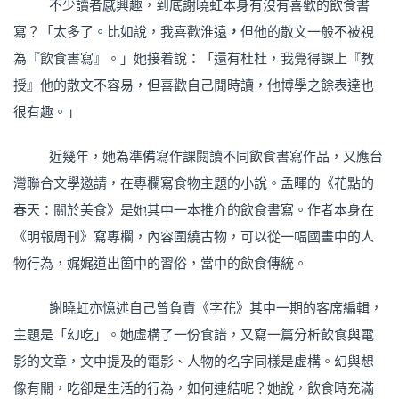
不少讀者感興趣，到底謝曉虹本身有沒有喜歡的飲食書
寫？「太多了。比如說，我喜歡淮遠
，
但他的散文一般不被視
為『飲食書寫』。」她接着說：「還有杜杜，我覺得課上『教
授』他的散文不容易，但喜歡自己閒時讀，他博學之餘表達也
很有趣。」
近幾年，她為準備寫作課閱讀不同飲食書寫作品，又應台
灣聯合文學邀請，在專欄寫食物主題的小說。孟暉的《花點的
春天：關於美食》是她其中一本推介的飲食書寫。作者本身在
《明報周刊》寫專欄，內容圍繞古物，可以從一幅國畫中的人
物行為，娓娓道出箇中的習俗，當中的飲食傳統。
謝曉虹亦憶述自己曾負責《字花》其中一期的客席編輯，
主題是「幻吃」。她虛構了一份食譜，又寫一篇分析飲食與電
影的文章，文中提及的電影、人物的名字同樣是虛構。幻與想
像有關，吃卻是生活的行為，如何連結呢？她說，飲食時充滿