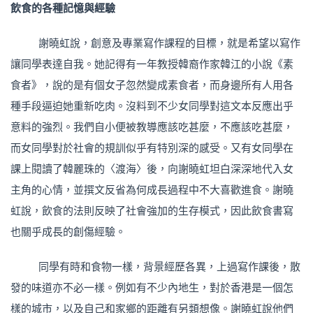
飲食的各種記憶與經驗
謝曉虹說，創意及專業寫作課程的目標，就是希望以寫作
讓同學表達自我。她記得有一年教授韓裔作家韓江的小說《素
食者》，說的是有個女子忽然變成素食者，而身邊所有人用各
種手段逼迫她重新吃肉。沒料到不少女同學對這文本反應出乎
意料的強烈。我們自小便被教導應該吃甚麼，不應該吃甚麼，
而女同學對於社會的規訓似乎有特別深的感受。又有女同學在
課上閱讀了韓麗珠的〈渡海〉後，向謝曉虹坦白深深地代入女
主角的心情，並撰文反省為何成長過程中不大喜歡進食。謝曉
虹說，飲食的法則反映了社會強加的生存模式，因此飲食書寫
也關乎成長的創傷經驗。
同學有時和食物一樣，背景經歷各異，上過寫作課後，散
發的味道亦不必一樣。例如有不少內地生，對於香港是一個怎
樣的城市，以及自己和家鄉的距離有另類想像。謝曉虹說他們