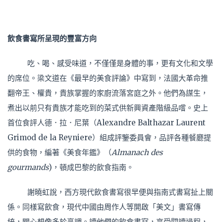
飲食書寫所呈現的豐富方向
吃、喝、感受味道，不僅僅是身體的事，更有文化和文學
的席位。梁文道在《最早的美食評論》中寫到，法國大革命推
翻帝王、權貴，貴族掌握的家廚流落宮庭之外。他們為謀生，
煮出以前只有貴族才能吃到的菜式供新興資產階級品嚐。史上
首位食評人德．拉．尼葉（Alexandre Balthazar Laurent
Grimod de la Reyniere）組成評鑒委員會，品評各種餐廳提
供的食物，編著《美食年鑑》（
Almanach des
gourmands
)，頓成巴黎的飲食指南。
謝曉虹說，西方現代飲食書寫很早便與指南式書寫扯上關
係。同樣寫飲食，現代中國由周作人等開啟「美文」書寫傳
統，關心想像多於烹調。讀他們的飲食書寫，享受閱讀過程，