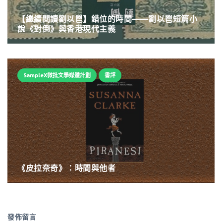
【繼續閱讀劉以鬯】錯位的時間——劉以鬯短篇小
說《對倒》與香港現代主義
SampleX微批文學媒體計劃
書評
《皮拉奈奇》：時間與他者
發佈留言