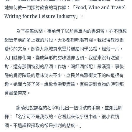
她如何教一門探討飲食的寫作課：「Food, Wine and Travel
Writing for the Leisure Industry」。
為了準備訪問，事前借了以前書單內的書溫習，亦不慎想
起數年前許多上課的片段，大多都與吃喝有關。我記得教授張
愛玲的文章，她從九龍城買來雲片糕給同學品嚐，輕薄一片，
入口隨即化開，變成無形的甜味遍佈舌頭。我從來沒有吃過。
對，還有那個特別的品酒工作坊，喝紅酒卻配上羅漢齋，事後
隱約覺得階級的意味消去不少，庶民與高雅衝突下的味道很有
趣。她聞言笑了笑，說飲食需要體驗，有需要到食物的時刻都
會盡量帶來。
謝曉虹說課程的名字時比出一個引號的手勢，並如此解
釋：「名字可不是我取的
。
它看起來似乎很中產，很小資情
調。不過課程採取的卻是批判的態度。」