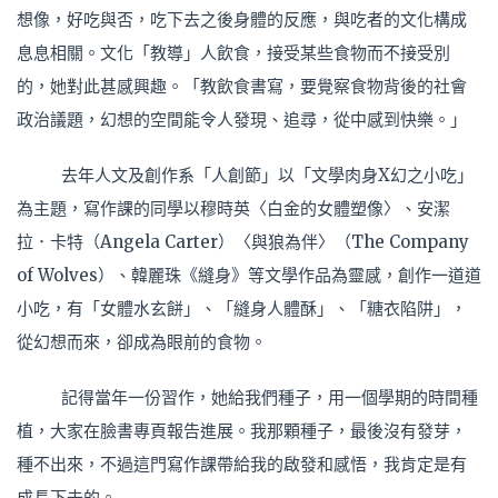
想像，好吃與否，吃下去之後身體的反應，與吃者的文化構成
息息相關。文化「教導」人飲食，接受某些食物而不接受別
的，她對此甚感興趣。「教飲食書寫，要覺察食物背後的社會
政治議題，幻想的空間能令人發現、追尋，從中感到快樂。」
去年人文及創作系「人創節」以「文學肉身X幻之小吃」
為主題，寫作課的同學以穆時英〈白金的女體塑像〉、安潔
拉．卡特（Angela Carter）〈與狼為伴〉（The Company
of Wolves）、韓麗珠《縫身》等文學作品為靈感，創作一道道
小吃，有「女體水玄餅」、「縫身人體酥」、「糖衣陷阱」，
從幻想而來，卻成為眼前的食物。
記得當年一份習作，她給我們種子，用一個學期的時間種
植，大家在臉書專頁報告進展。我那顆種子，最後沒有發芽，
種不出來，不過這門寫作課帶給我的啟發和感悟，我肯定是有
成長下去的。