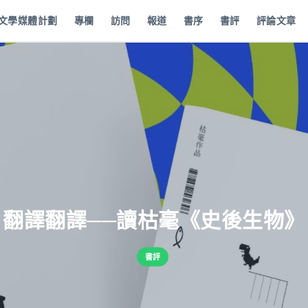
批文學媒體計劃
專欄
訪問
報道
書序
書評
評論文章
翻譯翻譯──讀枯毫《史後生物》
書評