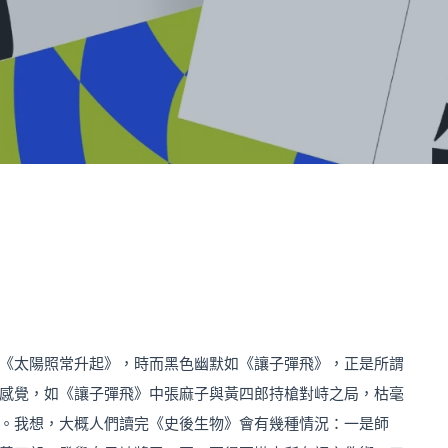
《太陽照常升起》，時而黑色幽默如《讓子彈飛》，正是所謂
感覺，如《讓子彈飛》中張麻子與黃四郎持槍對峙之局，枯毫
。我想，大概人們讀完《史後生物》會有幾種情況：一是師