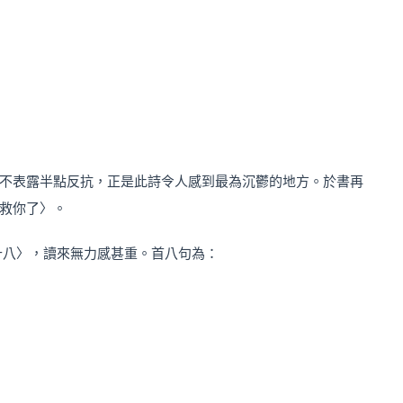
不表露半點反抗，正是此詩令人感到最為沉鬱的地方。於書再
救你了〉。
十八〉，讀來無力感甚重。首八句為：