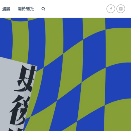
漫談
關於微批