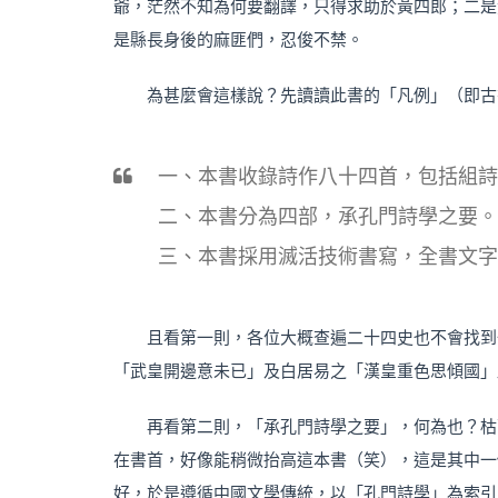
爺，茫然不知為何要翻譯，只得求助於黃四郎；二是
是縣長身後的麻匪們，忍俊不禁。
為甚麼會這樣說？先讀讀此書的「凡例」（即古
一、本書收錄詩作八十四首，包括組詩
二、本書分為四部，承孔門詩學之要。
三、本書採用滅活技術書寫，全書文字
且看第一則，各位大概查遍二十四史也不會找到
「武皇開邊意未已」及白居易之「漢皇重色思傾國」
再看第二則，「承孔門詩學之要」，何為也？枯
在書首，好像能稍微抬高這本書（笑），這是其中一
好，於是遵循中國文學傳統，以「孔門詩學」為索引