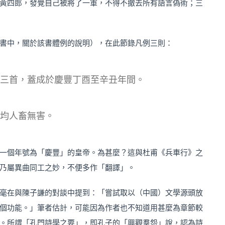
黃四郎，發覺自己被將了一軍，不得不撤去所有語言偽術；三
書中，關於該書體例的說明），在此節錄凡例三則：
三首，蓋成於慶豐丁酉至辛丑年間。
均人畜無害。
一個年號為「慶豐」的皇帝。為甚麼？這與杜甫《兵車行》之
乃屬異曲同工之妙，不便多作「翻譯」。
毫在與陳子謙的對談中提到：「嘗試取以（中國）文學源頭放
個功能。」筆者估計，可能因為作者也不知道用甚麼為章節較
。所謂「孔門詩學之要」，即孔子的「興觀羣怨」說，認為詩