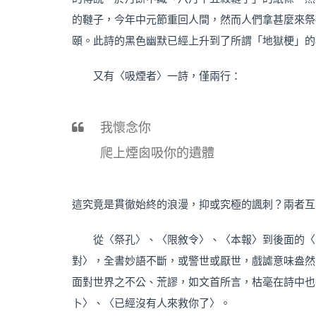
的韃子，今年中元節重回人間，然而人們拿甚麼來祭
頤。此詩的黑色幽默已經上升到了所謂「地獄梗」的
又有〈吸煙者〉一詩，僅兩行：
我懷念你
爬上煙囪吸你的遺體
這究竟是貫徹始終的浪漫，抑或究極的諷刺？兩者互
從〈祭孔〉、〈限敘令〉、〈本報〉到後面的〈
對〉，全書妙語不斷，或警世或厭世，戲謔意味盎然
面對世界之不公、荒謬，如文首所言，枯毫在詩中也
卜〉、〈已經沒有人來救你了〉。