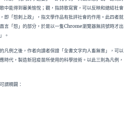
歌中能得到審美愉悅；觀，指詩歌寫實，可以反映和總結社會
，即「怨刺上政」，指文學作品有批評社會的作用。此四者就
直言「怨」的部分，於是以一隻Chrome瀏覽器無訊號時才出
」。
的凡例之後，作者向讀者保證「全書文字均人畜無害」，可以
應時代，製造新冠疫苗所使用的科學技術。以此三則為凡例，
可謂精闢：