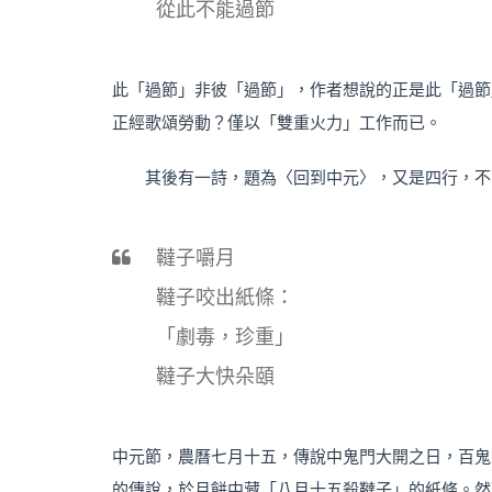
從此不能過節
此「過節」非彼「過節」，作者想說的正是此「過節
正經歌頌勞動？僅以「雙重火力」工作而已。
其後有一詩，題為〈回到中元〉，又是四行，不
韃子嚼月
韃子咬出紙條：
「劇毒，珍重」
韃子大快朵頤
中元節，農曆七月十五，傳說中鬼門大開之日，百鬼
的傳說，於月餅中藏「八月十五殺韃子」的紙條。然