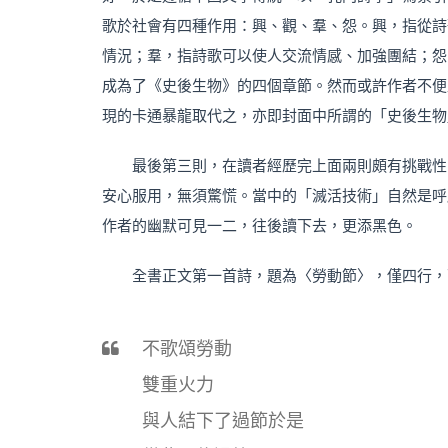
歌於社會有四種作用：興、觀、羣、怨。興，指從詩
情況；羣，指詩歌可以使人交流情感、加強團結；怨
成為了《史後生物》的四個章節。然而或許作者不便
現的卡通暴龍取代之，亦即封面中所謂的「史後生物
最後第三則，在讀者經歷完上面兩則頗有挑戰性
安心服用，無須驚慌。當中的「滅活技術」自然是呼
作者的幽默可見一二，往後讀下去，更添黑色。
全書正文第一首詩，題為〈勞動節〉，僅四行，
不歌頌勞動
雙重火力
與人結下了過節於是