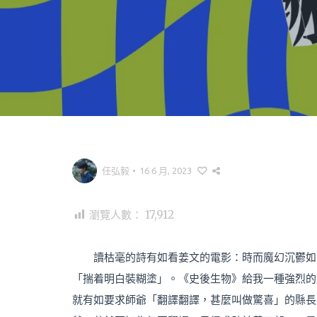
任弘毅
•
16 6 月, 2023
瀏覽人數：
17,912
讀枯毫的詩有如看姜文的電影：時而魔幻沉鬱如
「揣着明白裝糊塗」。《史後生物》給我一種強烈的
就有如要求師爺「翻譯翻譯，甚麼叫做驚喜」的縣長