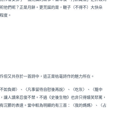
祀他們呢？正是月餅。更荒誕的是，韃子（不得不）大快朵
程度。
斥但又共存於一首詩中，這正是枯毫詩作的魅力所在。
不如負卿〉、〈凡事留待自慰後再說〉、〈吃灰〉、〈籠中
，讓人讀來忍俊不禁。不過《史後生物》也非只得嬉笑怒罵，
有沉鬱的表達。當中較為明顯的有三首：〈我的媽媽〉、〈占