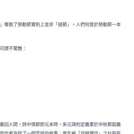
」導致了勞動節實則上並非「過節」。人們何曾於勞動節一本
可謂不驚艷：
重回人間。詩中情節即元末時，朱元璋約定義軍於中秋節起義
而作者安排了一個荒誕的故事：當年被「月餅藏信」之計殺死