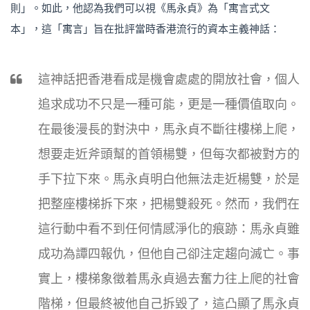
則」。如此，他認為我們可以視《馬永貞》為「寓言式文
本」，這「寓言」旨在批評當時香港流行的資本主義神話：
這神話把香港看成是機會處處的開放社會，個人
追求成功不只是一種可能，更是一種價值取向。
在最後漫長的對決中，馬永貞不斷往樓梯上爬，
想要走近斧頭幫的首領楊雙，但每次都被對方的
手下拉下來。馬永貞明白他無法走近楊雙，於是
把整座樓梯拆下來，把楊雙殺死。然而，我們在
這行動中看不到任何情感淨化的痕跡：馬永貞雖
成功為譚四報仇，但他自己卻注定趨向滅亡。事
實上，樓梯象徵着馬永貞過去奮力往上爬的社會
階梯，但最終被他自己拆毀了，這凸顯了馬永貞