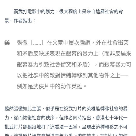
而武打電影中的暴力，很大程度上是來自這層社會的背
景。作者指出：
張徹［……］在文章中屢次強調，外在社會衝突
和矛盾反映或表現在銀幕的暴力上（而非反過來
銀幕暴力引致社會衝突和矛盾），而銀幕暴力可
以把社群中的敵對情緒轉移到其他物件之上──
例如是武俠片中的動作英雄。
雖然張徹如此主張，似乎是在說武打片的英雄能轉移社會的暴
力，從而恢復社會的秩序，但作者同時指出，香港七十年代一
批武打片卻狠狠地打了這看法一巴掌，呈現出這種轉移之不可
能。這批影片通常會描述青年力爭上游的故事，探討個人如何