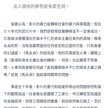
出人頭地的夢想是多麼空洞。
張徹以為，影片的暴力能轉移社會的暴力與黑暗面，但在
七十年代的武打片中，我們卻發現這層轉移並不一定會成功，
它是無法救贖潛在於麻木不仁的資本主義社會內的黑暗。像馬
永貞的死，沒有為觀眾提供任何肯定和正面的可能，只有重重
的幻滅感。《馬永貞》的結局是，他的死黨趕及火車，離開上
海（香港和資本主義社會的轉喻），然而，在此觀眾不禁會
問，火車到底會駛往何處？能有離開麻木不仁的資本主義之路
嗎？這是《馬永貞》拋給當時觀眾的問題。
事過五十年後，影片的暴力和結尾所帶出的問題依然對當
下的觀眾說話。社會看似是離開了工業化，早已轉型至知識型
的金融經濟，但勞工問題依然嚴重，剝削依然無日無之。至於