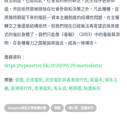
政治制度，也是如此。社會契約依然缺乏，民主程序更是倒
退，市民依然是被排除在社會參與和決策之外。凡此種種，從
英殖時期留下來的殖民—資本主義制度的結構性問題，在主權
轉交之後還是結構依然，但我們現在已經無法再寄望武俠英雄
式的強壯身體了，我們只能像《毒戰》（2013）中的毒販蔡添
明，在各種權力之間被拋來拋去，成為一條裸命。
書籍資料：
https://typesetter.hk/2020/09/29/martialarts/
標籤:
張徹
,
武俠電影
,
武俠電影與香港現代性
,
葉曼丰
,
資本主
義
,
香港現代性
,
香港電影
,
馬永貞
,
鮑學禮
,
點讀系列
SampleX微批文學媒體計劃
專欄
譚以諾：點讀系列