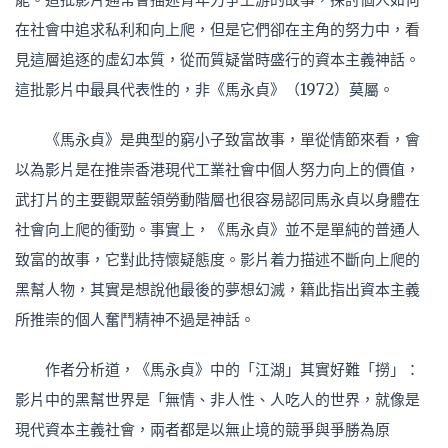
在社會中追求私利和向上爬，但是它們卻在主角的努力中，看
見這層追逐的虛幻本質，從而質疑當時盛行的資本主義神話。
這批影片中最具代表性的，非《馬永貞》（1972）莫屬。
《馬永貞》是典型的窮小子致富故事，單從情節來看，會
以為影片是在推崇香港現代工業社會中個人努力向上的價值，
武打片的主要觀眾藍領勞動階層也很容易認同馬永貞以身體在
社會向上爬的衝勁。事實上，《馬永貞》並不是單純的普通人
致富的故事，它對此持懷疑態度。影片着力描述不斷向上爬的
黑幫人物，其實是想說他最後的夢想幻滅，籍此指出資本主義
所推崇的個人奮鬥精神不過是神話。
作者分析道，《馬永貞》中的「江湖」其實好難「撈」：
影片中的黑幫世界是「無情、非人性、人吃人的世界，就像是
現代資本主義社會，兩者都是以無止境的競爭與爭勝為原