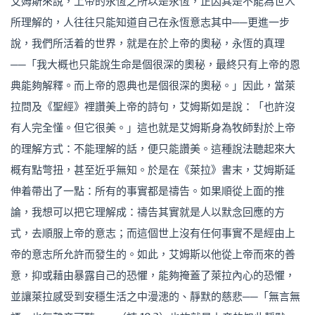
艾姆斯來說，上帝的永恆之所以是永恆，正因其是不能為世人
所理解的，人往往只能知道自己在永恆意志其中──更進一步
說，我們所活着的世界，就是在於上帝的奧秘，永恆的真理
──「我大概也只能說生命是個很深的奧秘，最終只有上帝的恩
典能夠解釋。而上帝的恩典也是個很深的奧秘。」因此，當萊
拉問及《聖經》裡讚美上帝的詩句，艾姆斯如是說：「也許沒
有人完全懂。但它很美。」這也就是艾姆斯身為牧師對於上帝
的理解方式：不能理解的話，便只能讚美。這種說法聽起來大
概有點彆扭，甚至近乎無知。於是在《萊拉》書末，艾姆斯延
伸着帶出了一點：所有的事實都是禱告。如果順從上面的推
論，我想可以把它理解成：禱告其實就是人以默念回應的方
式，去順服上帝的意志；而這個世上沒有任何事實不是經由上
帝的意志所允許而發生的。如此，艾姆斯以他從上帝而來的善
意，抑或藉由暴露自己的恐懼，能夠掩蓋了萊拉內心的恐懼，
並讓萊拉感受到安穩生活之中漫漶的、靜默的慈悲──「無言無