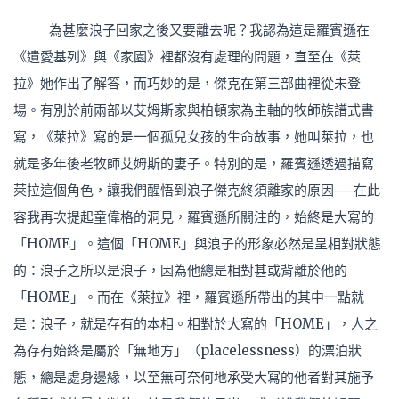
為甚麼浪子回家之後又要離去呢？我認為這是羅賓遜在
《遺愛基列》與《家園》裡都沒有處理的問題，直至在《萊
拉》她作出了解答，而巧妙的是，傑克在第三部曲裡從未登
場。有別於前兩部以艾姆斯家與柏頓家為主軸的牧師族譜式書
寫，《萊拉》寫的是一個孤兒女孩的生命故事，她叫萊拉，也
就是多年後老牧師艾姆斯的妻子。特別的是，羅賓遜透過描寫
萊拉這個角色，讓我們醒悟到浪子傑克終須離家的原因──在此
容我再次提起童偉格的洞見，羅賓遜所關注的，始終是大寫的
「HOME」。這個「HOME」與浪子的形象必然是呈相對狀態
的：浪子之所以是浪子，因為他總是相對甚或背離於他的
「HOME」。而在《萊拉》裡，羅賓遜所帶出的其中一點就
是：浪子，就是存有的本相。相對於大寫的「HOME」，人之
為存有始終是屬於「無地方」（placelessness）的漂泊狀
態，總是處身邊緣，以至無可奈何地承受大寫的他者對其施予