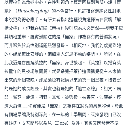
以萊拉作為敘述中心，在性別視角上算是回歸到首部小說《管
家》（
Housekeeping
）的本色當行，也許描寫邊緣女性對她
來說更為得心應手。有研究者指出這種視角選擇旨在實踐「解
構父權」，但我在細閱《萊拉》後則認為未必是然──讓我不厭
其煩地重申，羅賓遜關注的是「無家」作為存有的普遍狀況，
而非聚焦於為性別議題熱烈發聲。（相反地，我們能感覺到她
的小說是無比安靜的，猶如聖人沉思不動的姿勢。）所以，在
此我還是會圍繞萊拉的「無家」身世談起。《萊拉》以描寫萊
拉童年的黑夜場景開篇，就是朵兒把萊拉這個孤兒從主人家偷
出來的那個夜晚，那是萊拉有記憶以來的第一個黑夜。接着寫
的是她的成長經歷，其實也就是她的「逃亡路線」：詛咒、病
弱、貧窮、疲憊、粗野、無知、被勞役、被丟棄、沙塵暴、經
濟大蕭條……切實便是「無家」之為存在狀態的具象體現。於此
有個場景讓我特別深刻，在一年的上學期間，萊拉發現自己沒
有姓氏，支吾間誤以朵兒（Dore）為姓，其後又因發音不準