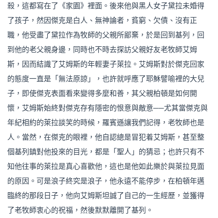
殺，這都寫在了《家園》裡面。後來他與黑人女子黛拉未婚得
了孩子，然因傑克是白人、無神論者，貧窮、欠債、沒有正
職，他受盡了黛拉作為牧師的父親所鄙棄，於是回到基列，回
到他的老父親身邊，同時也不時去探訪父親好友老牧師艾姆
斯，因而結識了艾姆斯的年輕妻子萊拉。艾姆斯對於傑克回家
的態度一直是「無法原諒」，也許就呼應了耶穌譬喻裡的大兒
子，即使傑克表面看來變得多麼和善，其父親柏頓是如何開
懷，艾姆斯始終對傑克存有隱密的恨意與敵意──尤其當傑克與
年紀相約的萊拉談笑的時候，羅賓遜讓我們記得，老牧師也是
人。當然，在傑克的眼裡，他自認總是冒犯着艾姆斯，甚至整
個基列鎮對他投來的目光，都是「聖人」的猜忌；也許只有不
知他往事的萊拉是真心喜歡他，這也是他如此樂於與萊拉見面
的原因。可是浪子終究是浪子，他永遠不能停步，在柏頓年邁
臨終的那段日子，他向艾姆斯坦誠了自己的一生經歷，並獲得
了老牧師衷心的祝福，然後默默離開了基列。