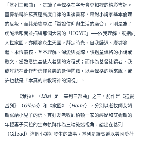
「基列三部曲」，是讀了童偉格在字母會專輯裡的精彩書評。
童偉格稱許羅賓遜高度自律的重複書寫，是對小說家基本倫理
的反叛，而其始終專注「辯證信仰與生活的磨合」，則是為了
虔誠地叩問並描繪那個大寫的「HOME」──依我理解，既指向
人世家園，亦隱喻永生天國。靜定時光、自我歸返、廢墟喻
體、永恆覆核、互不理解、深愛與寬諒，讀過童偉格的小說或
散文，當熟悉這套使人着迷的方程式；而作為基督徒讀者，我
或許能在此作些信仰意義的延伸闡釋，以童偉格的話來說，或
許也就是「本真的宗教精神的洞視」。
《萊拉》（
Lila
）是「基列三部曲」之三，前作是《遺愛
基列》（
Gilead
）和《家園》（
Home
），分別以老牧師艾姆
斯寫給小兒子的信、其好友老牧師柏頓一家的經歷和艾姆斯的
年輕妻子萊拉的生命軌跡作為三端敍述視角，譜出在基列
（Gilead）這個小鎮裡發生的故事。基列是羅賓遜以美國愛荷