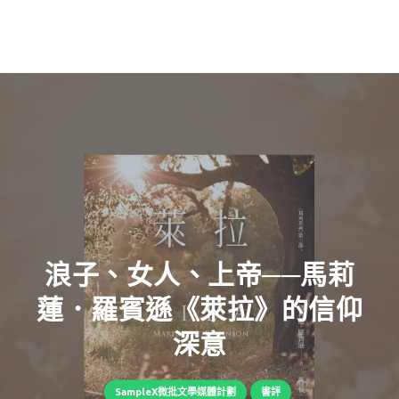
浪子、女人、上帝──馬莉
蓮．羅賓遜《萊拉》的信仰
深意
SampleX微批文學媒體計劃
書評