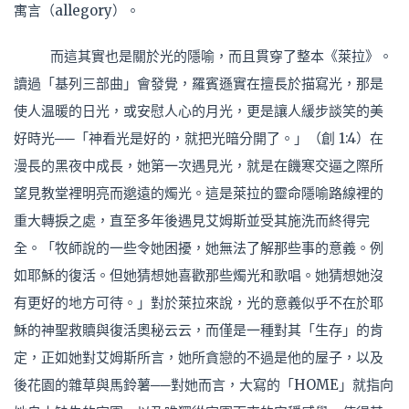
寓言（allegory）。
而這其實也是關於光的隱喻，而且貫穿了整本《萊拉》。
讀過「基列三部曲」會發覺，羅賓遜實在擅長於描寫光，那是
使人温暖的日光，或安慰人心的月光，更是讓人緩步談笑的美
好時光──「神看光是好的，就把光暗分開了。」（創 1:4）在
漫長的黑夜中成長，她第一次遇見光，就是在饑寒交逼之際所
望見教堂裡明亮而邈遠的燭光。這是萊拉的靈命隱喻路線裡的
重大轉捩之處，直至多年後遇見艾姆斯並受其施洗而終得完
全。「牧師說的一些令她困擾，她無法了解那些事的意義。例
如耶穌的復活。但她猜想她喜歡那些燭光和歌唱。她猜想她沒
有更好的地方可待。」對於萊拉來說，光的意義似乎不在於耶
穌的神聖救贖與復活奧秘云云，而僅是一種對其「生存」的肯
定，正如她對艾姆斯所言，她所貪戀的不過是他的屋子，以及
後花園的雜草與馬鈴薯──對她而言，大寫的「HOME」就指向