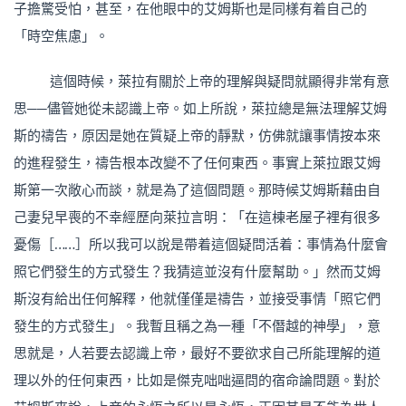
子擔驚受怕，甚至，在他眼中的艾姆斯也是同樣有着自己的
「時空焦慮」。
這個時候，萊拉有關於上帝的理解與疑問就顯得非常有意
思──儘管她從未認識上帝。如上所說，萊拉總是無法理解艾姆
斯的禱告，原因是她在質疑上帝的靜默，仿佛就讓事情按本來
的進程發生，禱告根本改變不了任何東西。事實上萊拉跟艾姆
斯第一次敞心而談，就是為了這個問題。那時候艾姆斯藉由自
己妻兒早喪的不幸經歷向萊拉言明：「在這棟老屋子裡有很多
憂傷［……］所以我可以說是帶着這個疑問活着：事情為什麼會
照它們發生的方式發生？我猜這並沒有什麼幫助。」然而艾姆
斯沒有給出任何解釋，他就僅僅是禱告，並接受事情「照它們
發生的方式發生」。我暫且稱之為一種「不僭越的神學」，意
思就是，人若要去認識上帝，最好不要欲求自己所能理解的道
理以外的任何東西，比如是傑克咄咄逼問的宿命論問題。對於