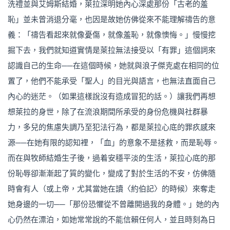
洗禮並與艾姆斯結婚，萊拉深明她內心深處那份「古老的羞
恥」並未曾消退分毫，也因是故她仿佛從來不能理解禱告的意
義：「禱告看起來就像憂傷，就像羞恥，就像懊悔。」慢慢挖
掘下去，我們就知道實情是萊拉無法接受以「有罪」這個詞來
認識自己的生命──在這個時候，她就與浪子傑克處在相同的位
置了，他們不能承受「聖人」的目光與語言，也無法直面自己
內心的迷茫。（如果這樣說沒有造成冒犯的話。）讓我們再想
想萊拉的身世，除了在流浪期間所承受的身份危機與社群暴
力，多兒的焦慮失調乃至犯法行為，都是萊拉心底的罪疚感來
源──在她有限的認知裡，「血」的意象不是拯救，而是恥辱。
而在與牧師結婚生子後，過着安穩平淡的生活，萊拉心底的那
份恥辱卻漸漸起了質的變化，變成了對於生活的不安，仿佛隨
時會有人（或上帝，尤其當她在讀〈約伯記〉的時候）來奪走
她身邊的一切──「那份恐懼從不曾離開過我的身體。」她的內
心仍然在漂泊，如她常常說的不能信賴任何人，並且時刻為日