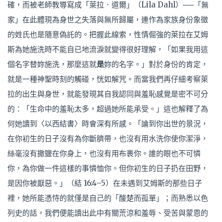
確，而被老師教導寫成「萊拉．道爾」（Lila Dahl）──「無
家」在此體現為身世之失落與無所歸屬，連作為家族身份象徵
的姓氏也是隨意偽託的。把握此線索，性情倔強的萊拉在艾姆
斯為她施洗時不能自已地流淚就變得很好理解，「如果我用這
個名字替妳施洗，那麼這就
是
妳的名字。」對於身份的肯定，
就是一種神聖時刻的觸碰，恍如解咒。而當我們再仔細考察萊
拉的出生與身世，就能發現其自我認同與羞恥感覺是密不可分
的：「生命中的羞恥太多，超過她所能承受。」這也解釋了為
何她讀到〈以西結書〉時會深有所感。「論到你出世的景況，
在你初生的日子沒有為你斷臍帶，也沒有用水洗你使你潔淨，
絲毫沒有撒鹽在你身上，也沒有用布裹你。誰的眼也不可憐
你，為你做一件這樣的事憐恤你。但你初生的日子扔在田野，
是因你被厭惡。」（結 16:4–5）在未遇到艾姆斯的那些日子
裡，她所能憑恃的就僅是自己的「酸楚而孤單」；而熟悉以色
列史的話，我們便能讀出此中有關荒涼和羞辱、受苦與蒙恩的