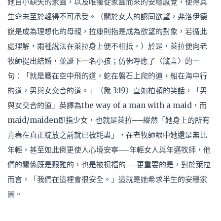
她自小缺失的家園，以及唯獨從家園而來的安穩感覺，使得其
生命未至於輕得不可承受。（關於女人的認同欲望，弗洛伊德
說是成為理想化的母親，拉康則指是成為欲望的對象，若循此
處理解，兩種說法在萊拉身上便不相抵。）於是，萊拉便向老
牧師提出結婚，並誕下一名小孩；仿佛呼應了〈箴言〉的一
句：「就是鷹在空中飛的道，蛇在磐石上爬的道，船在海中行
的道，男與女交合的道。」（箴 3:19）直如柏頓的笑話，「男
與女交合的道」英譯為the way of a man with a maid，而
maid/maiden即指少女，也就是萊拉──縱然「她身上的所有
青春在真正綻放之前就已被耗盡」，在老牧師眼中她還是無比
年輕，甚至如此倒更使人心境安寧──年輕女人與年邁牧師，他
們的關係既是艱難的，也是被祝福的──更重要的是，對於萊拉
而言，「我們在這裡會很安全。」這就是她希求半生的安穩家
園。