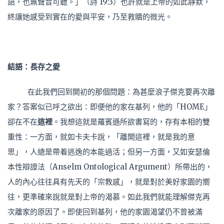
語，也無聲音可聽。」（詩 19:3）也許就是上帝的如此靜默，
終讓她感受到實在的愛與平安，乃至救贖的微光。
結語：長存之愛
在此我們回到開初的那個問題：為甚麼浪子傑克要再次離
家？答案似已呼之欲出：即便他的家在基列，他的「HOME」
卻在不在
這裡
。我想這就是羅賓遜所欲書寫的，存有本相的雙
重性：一方面，就如卡夫卡說，「離開這裡，就是我的意
思」，人總是帶着逃逸的本能過活；但另一方面，又如安瑟倫
本性辯證法（Anselm Ontological Argument）所帶出的，
人的內心往往具有先天的「宗教感」，就是對於美好家園的嚮
往，更準確來說就是對上帝的渴慕。如此我們就能理解傑克再
次離家的原因了。即使回到基列，他的家園渴望仍不曾被滿