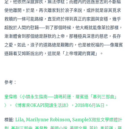
足，他依然深感罪疚，無法停駐；而體內的逃逸意志則不斷驅
使他離開。於是，再次離家對於浪子來說，或許就是容其覓求
救贖的一條可能路線，直至終於得到真正的家園與安穩，幾乎
超脫於人間的慰藉──到了那個時候，他大概就能像萊拉那樣，
漸漸體會到那個總是靜默的上帝，那種極具深意的慈悲，長存
之愛。如此，浪子的道路總是艱難的，也是被祝福的──像羅賓
遜藉着艾姆斯說出的，這就是「上帝埋藏的寶藏」。
參考：
童偉格〈小鎮永生指南──讀瑪莉蓮．羅賓遜「基列三部曲」
〉，《博客來OKAPI閱讀生活誌》，2018年6月14日。
標籤:
Lila
,
Marilynne Robinson
,
SampleX微批文學媒體計
劃
,
基列三部曲
,
基督教
,
美國小說
,
美國文學
,
萊拉
,
馬莉蓮．羅