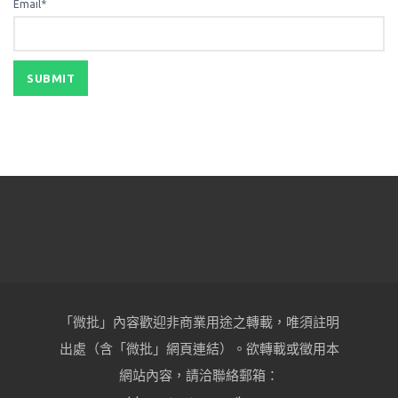
Email*
「微批」內容歡迎非商業用途之轉載，唯須註明
出處（含「微批」網頁連結）。欲轉載或徵用本
網站內容，請洽聯絡郵箱：