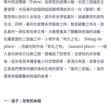
華州塔波爾鎮（Tabor）為原型的虛構小鎮，也是三部曲的主
要場景，先從基列這個詞說起顯得理由充分。在《聖經》裡，
摩西領以色列人出埃及，其中有支停留基列，過着艱苦的放牧
生活；同時，基列也是雅各思歸故土時，暫居避難之所在。如
此基列一詞在希伯來文裡，大概便兼具了艱難與祝福的涵義。
在羅賓遜的三部曲之中，人物作為「地方之在」（being-in-
place），而基列則作為「有名之地」（named place）──個
人身份與地方社群之間，便構成了對等性、互移性的共存關
係，這非但是某種意義上的空間詩學，更淺白來說，其實也就
正是我們慣常所講的落地生根的意思。「基列三部曲」，寫的
便是有關艱難與祝福的故事。
一、浪子：存有的本相