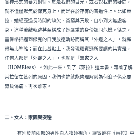
各種形式的暴力對待。於是我們的目光，或者說我們的疑問，
就不僅僅聚焦於傑克身上，而是在於存有的普遍性上。比如萊
拉，她經歷過長時間的缺欠、貧窮與荒敗，自小到大無處容
身，這種流離軌跡甚至構成了她嚴重的身份認同危機。循之，
童偉格把握到傑克的自我放逐軌跡而稱其「外邊之人」，就顯
得無比準確；而在此基點上，我發現羅賓遜所要講的其實是，
任何人都是「外邊之人」，也就是「無
家
之人」
（HOMEless）。如此一來，到了《萊拉》這本書，藉着了解
萊拉留在基列的原因，我們也許就能夠理解到為何浪子傑克要
背負傷痛、再次離家。
二、女人：家園與安穩
有別於前兩部的男性白人牧師視角，羅賓遜在《萊拉》中