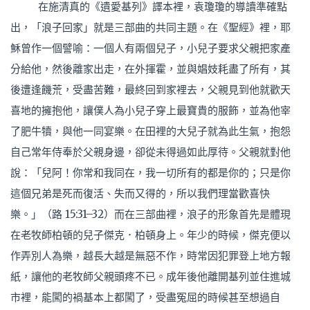
在施清真的《遺愛基列》譯本裡，袁瓊瓊的導讀準確點
出，「浪子回家」就是三部曲的共同主題。在《聖經》裡，耶
穌曾作一個譬喻：一個人有兩個兒子，小兒子要求父親把家產
分給他，然後離家出走，在外揮霍，並與娼妓耗盡了所有，其
後遭逢饑荒，受盡苦難，最終回到家裡去，父親見到他就歡天
喜地的擁抱他，讓僕人為小兒子穿上最寶貴的服飾，並為他宰
了肥牛犢，與他一同宴樂。在田裡的大兒子就為此生氣，抱怨
自己常年侍奉於父親身邊，卻從未得過如此厚待。父親就對他
說：「兒阿！你常和我同在，我一切所有的都是你的；只是你
這個兄弟是死而復活、失而又得的，所以我們理當歡喜快
樂。」（路 15:31–32）而在三部曲裡，浪子的形象首先是體現
在老牧師柏頓的兒子傑克．柏頓身上。年少的時候，傑克便以
作弄別人為樂，越長大越是無惡不作，時常因犯罪登上地方報
紙，讓他的老牧師父親頭疼不已。成年後他離開基列並住進城
市裡，能闖的禍基本上都闖了，受盡冤屈的時候甚至想過自