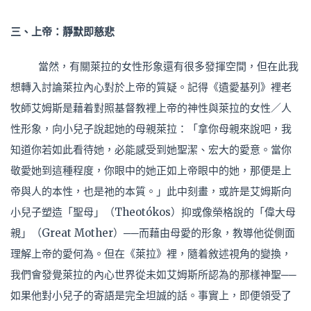
三、上帝：靜默即慈悲
當然，有關萊拉的女性形象還有很多發揮空間，但在此我
想轉入討論萊拉內心對於上帝的質疑。記得《遺愛基列》裡老
牧師艾姆斯是藉着對照基督教裡上帝的神性與萊拉的女性／人
性形象，向小兒子說起她的母親萊拉：「拿你母親來說吧，我
知道你若如此看待她，必能感受到她聖潔、宏大的愛意。當你
敬愛她到這種程度，你眼中的她正如上帝眼中的她，那便是上
帝與人的本性，也是祂的本質。」此中刻畫，或許是艾姆斯向
小兒子塑造「聖母」（Theotókos）抑或像榮格說的「偉大母
親」（Great Mother）──而藉由母愛的形象，教導他從側面
理解上帝的愛何為。但在《萊拉》裡，隨着敘述視角的變換，
我們會發覺萊拉的內心世界從未如艾姆斯所認為的那樣神聖──
如果他對小兒子的寄語是完全坦誠的話。事實上，即便領受了