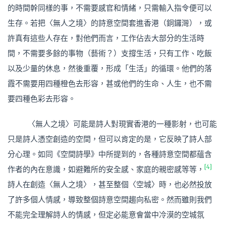
的時間幹同樣的事，不需要感官和情緒，只需輸入指令便可以
生存。若把〈無人之境〉的詩意空間套進香港（銅鑼灣），或
許真有這些人存在，對他們而言，工作佔去大部分的生活時
間，不需要多餘的事物（藝術？）支撐生活，只有工作、吃飯
以及少量的休息，然後重覆，形成「生活」的循環。他們的落
霞不需要用四種橙色去形容，甚或他們的生命、人生，也不需
要四種色彩去形容。
〈無人之境〉可能是詩人對現實香港的一種影射，也可能
只是詩人憑空創造的空間，但可以肯定的是，它反映了詩人部
分心理。如同《空間詩學》中所提到的，各種詩意空間都蘊含
[4]
作者的內在意識，如避難所的安全感、家庭的親密感等等，
詩人在創造〈無人之境〉，甚至整個〈空城〉時，也必然投放
了許多個人情感，導致整個詩意空間趨向私密。然而雖則我們
不能完全理解詩人的情感，但定必能意會當中冷漠的空城氛