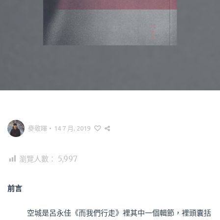
麥敬暉
•
14 7 月, 2019
瀏覽人數：
5,997
前言
空城是呂永佳《而我們行走》裡其中一個輯節，裡頭囊括