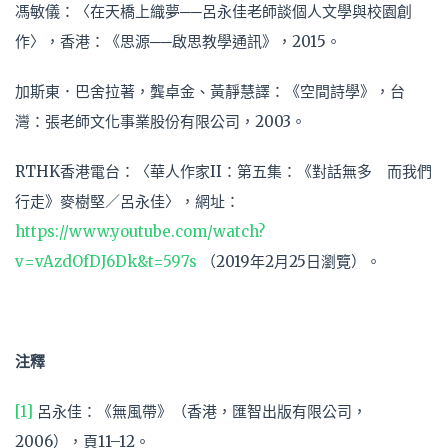
馮敏儀：〈在天橋上織夢──呂永佳老師談個人文學與校園創
作〉，香港：《思源──啟思教學通訊》，2015。
加斯東．巴舍拉著，龔卓金、黃靜慧譯：《空間詩學》，台
灣：張老師文化事業股份有限公司，2003。
RTHK香港電台：〈華人作家II：第五集：《對話無多 而我們
行走》麥樹堅／呂永佳〉，網址：
https://www.youtube.com/watch?
v=vAzdOfDJ6Dk&t=597s
（2019年2月25日瀏覽）。
注釋
[1]
呂永佳：《無風帶》（香港，匯智出版有限公司，
2006），頁11–12。