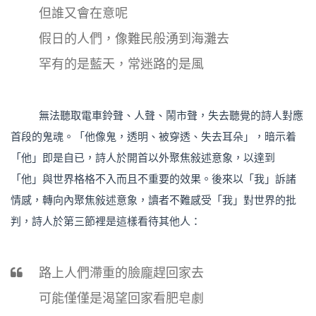
但誰又會在意呢
假日的人們，像難民般湧到海灘去
罕有的是藍天，常迷路的是風
無法聽取電車鈴聲、人聲、鬧市聲，失去聽覺的詩人對應
首段的鬼魂。「他像鬼，透明、被穿透、失去耳朵」，暗示着
「他」即是自已，詩人於開首以外聚焦敍述意象，以達到
「他」與世界格格不入而且不重要的效果。後來以「我」訴諸
情感，轉向內聚焦敍述意象，讀者不難感受「我」對世界的批
判，詩人於第三節裡是這樣看待其他人：
路上人們滯重的臉龐趕回家去
可能僅僅是渴望回家看肥皂劇