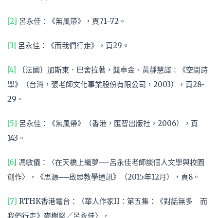
[2]
呂永佳：《無風帶》，頁71–72。
[3]
呂永佳：《而我們行走》，頁29。
[4]
〔法國〕加斯東．巴舍拉著，龔卓金、黃靜慧譯：《空間詩
學》（台灣，張老師文化事業股份有限公司，2003），頁28-
29。
[5]
呂永佳：《無風帶》（香港，匯智出版社，2006），頁
143。
[6]
馮敏儀：〈在天橋上織夢──呂永佳老師談個人文學與校園
創作〉，《思源──啟思教學通訊》（2015年12月），頁8。
[7]
RTHK香港電台：〈華人作家II：第五集：《對話無多 而
我們行走》麥樹堅／呂永佳〉，