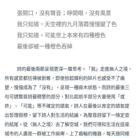
張開口，沒有聲音；睜開眼，沒有風景
我只知道，天空裡的九月落霞慢慢變了色
我只知道，可能世上本來有四種橙色
最後卻被一種橙色吞掉
詩的最後兩節呈現更深一層思考。「我」走進無人之境，
所有感官都彷彿被剝奪，即使拾起鋒利的碎片也感受不了痛
楚，慢慢成為了「沒有」，呈現一種麻木狀態。而詩的最後三
句可謂整首詩最精警的部分，對比起前半部分大量使用「或
許」、「可能」等不確定的語氣，詩人在最後以肯定的語氣提
出哲理假想，留下詩人對生活的結論，為整首詩留下一陲定音
的結尾。從〈無人之境〉去了解空城，我們可得知生活在這座
城市的人盡是一群被工作麻痺、上了齒輪的機器，每天按同樣