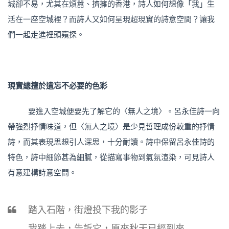
城卻不易，尤其在煩囂、擠擁的香港，詩人如何想像「我」生
活在一座空城裡？而詩人又如何呈現超現實的詩意空間？讓我
們一起走進裡頭窺探。
現實總擅於遺忘不必要的色彩
要進入空城便要先了解它的〈無人之境〉。呂永佳詩一向
帶強烈抒情味道，但〈無人之境〉是少見哲理成份較重的抒情
詩，而其表現思想引人深思，十分耐讀。詩中保留呂永佳詩的
特色，詩中細節甚為細膩，從描寫事物到氣氛渲染，可見詩人
有意建構詩意空間。
踏入石階，街燈投下我的影子
我踏上去，告訴它，原來秋天已經到來