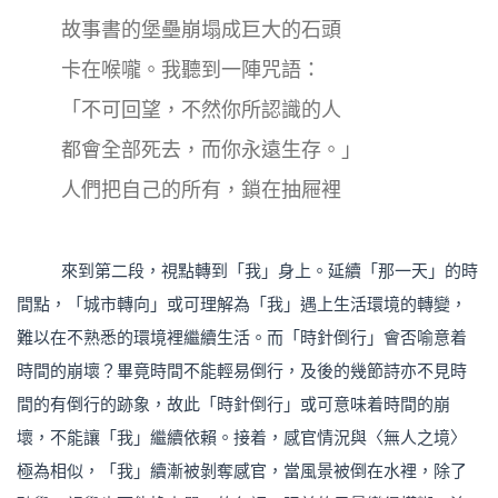
故事書的堡壘崩塌成巨大的石頭
卡在喉嚨。我聽到一陣咒語：
「不可回望，不然你所認識的人
都會全部死去，而你永遠生存。」
人們把自己的所有，鎖在抽屜裡
來到第二段，視點轉到「我」身上。延續「那一天」的時
間點，「城市轉向」或可理解為「我」遇上生活環境的轉變，
難以在不熟悉的環境裡繼續生活。而「時針倒行」會否喻意着
時間的崩壞？畢竟時間不能輕易倒行，及後的幾節詩亦不見時
間的有倒行的跡象，故此「時針倒行」或可意味着時間的崩
壞，不能讓「我」繼續依賴。接着，感官情況與〈無人之境〉
極為相似，「我」續漸被剝奪感官，當風景被倒在水裡，除了