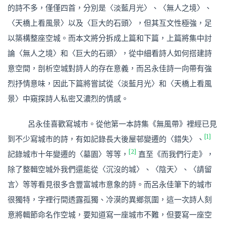
的詩不多，僅僅四首，分別是〈淡藍月光〉、〈無人之境〉、
〈天橋上看風景〉以及〈巨大的石頭〉，但其互文性極強，足
以築構整座空城。而本文將分拆成上篇和下篇，上篇將集中討
論〈無人之境〉和〈巨大的石頭〉，從中細看詩人如何搭建詩
意空間，剖析空城對詩人的存在意義，而呂永佳詩一向帶有強
烈抒情意味，因此下篇將嘗試從〈淡藍月光〉和〈天橋上看風
景〉中窺探詩人私密又濃烈的情感。
呂永佳喜歡寫城市。從他第一本詩集《無風帶》裡經已見
[1]
到不少寫城市的詩，有如記錄長大後屋邨變遷的〈錯失〉、
[2]
記錄城市十年變遷的〈墓園〉等等，
直至《而我們行走》，
除了整輯空城外我們還能從〈沉沒的城〉、〈陰天〉、〈請留
言〉等等看見很多含豐富城市意象的詩。而呂永佳筆下的城市
很獨特，字裡行間透露孤獨、冷漠的異鄉氛圍，這一次詩人刻
意將輯節命名作空城，要知道寫一座城市不難，但要寫一座空