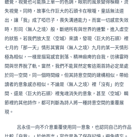
聽覺，視覺也可能換上單一的色調，眼前的風景變得模糊，流
失視覺。同時，故事化作巨大的石頭卡在喉嚨，童話無法道
出，讓「我」成了啞巴子，喪失溝通能力。而當一切感官失效
時，形同〈無人之境〉般，斷絕所有與世界的連繫，進入虛空
的狀態。若我們放大至〈空城〉來讀，發現〈巨大的石頭〉裡
七月的「那一天」情形其實與〈無人之境〉九月的某一天情形
極為相似，一樣是描寫感官剝落、精神麻痺的自我，彷彿霎時
間與世界脫了軌。當然，我們不能貿然定奪這兩首詩必定是處
於同一空間，同一個時間線，但其詩意空間的建構相似，帶給
讀者的意象感亦相似。不論是〈無人之境〉裡「沒有」的空
間、還是〈巨大的石頭〉裡鬼魂消失的意象，甚至〈空城〉輯
節裡的其他詩作，都可判斷為詩人將一種詩意空間的重覆展
現。
呂永佳一向不介意重覆使用同一意象，也認同自己的作品
比較「自我」，於他而言，寫作是為了保存記憶，避免遺忘。