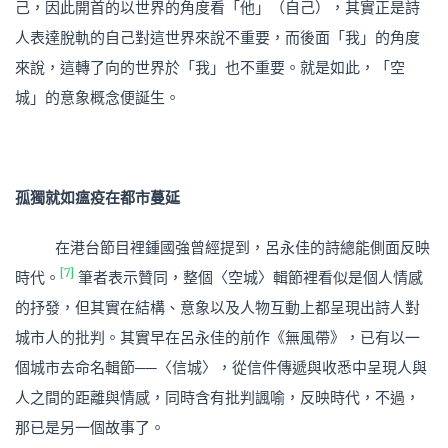
己，因此開首的以世界的角度看「他」（自己），其實正是詩
人表達脫軌的自己對這世界來說不重要，而後面「我」的角度
來說，這轉了向的世界於「我」也不重要。就是如此，「空
城」的意象概念便誕生。
孤獨就如瘟疫在都市蔓延
在港台節目裡鍾國強曾經提到，呂永佳的詩總能側面反映
[7]
時代。
筆者表示贊同，整個〈空城〉輯節裡看似是個人情感
的抒發，但其實在結構、意象以及人物互動上都呈現出詩人對
城市人的批判。其實早在呂永佳的前作《無風帶》，已有以一
個城市去命名輯節──〈信城〉，從信件傳遞與收悉中呈現人與
人之間的距離與情感，同時含有批判諷喻，反映時代，不過，
那已是另一個故事了。