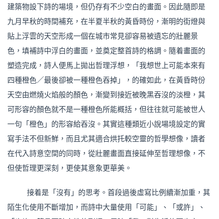
建築物設下詩的場境，但仍存有不少空白的畫面。因此隨即是
九月早秋的時間補充，在半夏半秋的黃昏時份，漸明的街燈與
貼上浮雲的天空形成一個在城市常見卻容易被遺忘的壯麗景
色，填補詩中浮白的畫面，並奠定整首詩的格調。隨着畫面的
塑造完成，詩人便馬上拋出哲理浮想，「我想世上可能本來有
四種橙色／最後卻被一種橙色吞掉」，的確如此，在黃昏時份
天空由燃燒火焰般的顏色，漸變到接近被晚黑吞沒的淡橙，其
可形容的顏色就不是一種橙色所能概括，但往往就可能被世人
一句「橙色」的形容給吞沒。其實這種類近小說場境設定的實
寫手法不但新鮮，而且尤其適合烘托較空靈的哲學想像，讀者
在代入詩意空間的同時，從壯麗畫面直接延伸至哲理想像，不
但使哲理更深刻，更使其意象更華美。
接着是「沒有」的思考。首段過後虛寫比例續漸加重，其
陌生化使用不斷增加，而詩中大量使用「可能」、「或許」、