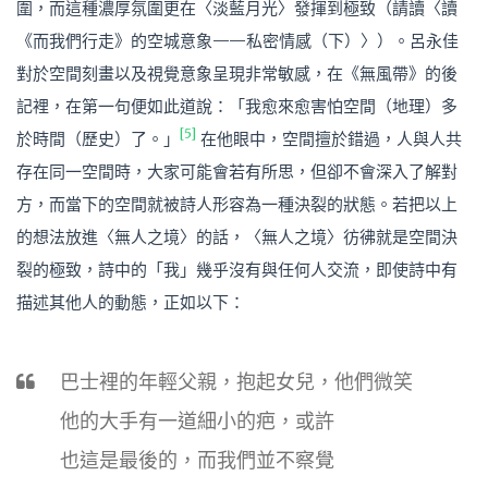
圍，而這種濃厚氛圍更在〈淡藍月光〉發揮到極致（請讀〈讀
《而我們行走》的空城意象——私密情感（下）〉）。呂永佳
對於空間刻畫以及視覺意象呈現非常敏感，在《無風帶》的後
記裡，在第一句便如此道說：「我愈來愈害怕空間（地理）多
[5]
於時間（歷史）了。」
在他眼中，空間擅於錯過，人與人共
存在同一空間時，大家可能會若有所思，但卻不會深入了解對
方，而當下的空間就被詩人形容為一種決裂的狀態。若把以上
的想法放進〈無人之境〉的話，〈無人之境〉彷彿就是空間決
裂的極致，詩中的「我」幾乎沒有與任何人交流，即使詩中有
描述其他人的動態，正如以下：
巴士裡的年輕父親，抱起女兒，他們微笑
他的大手有一道細小的疤，或許
也這是最後的，而我們並不察覺