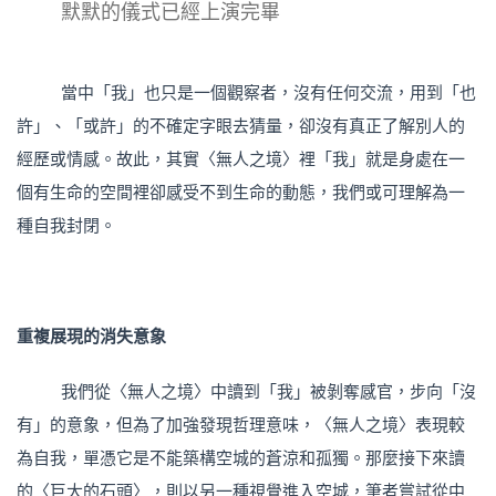
默默的儀式已經上演完畢
當中「我」也只是一個觀察者，沒有任何交流，用到「也
許」、「或許」的不確定字眼去猜量，卻沒有真正了解別人的
經歷或情感。故此，其實〈無人之境〉裡「我」就是身處在一
個有生命的空間裡卻感受不到生命的動態，我們或可理解為一
種自我封閉。
重複展現的消失意象
我們從〈無人之境〉中讀到「我」被剝奪感官，步向「沒
有」的意象，但為了加強發現哲理意味，〈無人之境〉表現較
為自我，單憑它是不能築構空城的蒼涼和孤獨。那麼接下來讀
的〈巨大的石頭〉，則以另一種視覺進入空城，筆者嘗試從中