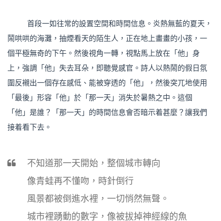
首段一如往常的設置空間和時間信息。炎熱無藍的夏天，
鬧哄哄的海灘，抽煙看天的陌生人，正在地上畫畫的小孩，一
個平極無奇的下午。然後視角一轉，視點馬上放在「他」身
上，強調「他」失去耳朵，即聽覺感官。詩人以熱鬧的假日氛
圍反襯出一個存在感低、能被穿透的「他」，然後突兀地使用
「最後」形容「他」於「那一天」消失於暑熱之中。這個
「他」是誰？「那一天」的時間信息會否暗示着甚麼？讓我們
接着看下去。
不知道那一天開始，整個城市轉向
像青蛙再不懂吻，時針倒行
風景都被倒進水裡，一切悄然無聲。
城市裡踴動的數字，像被拔掉神經線的魚