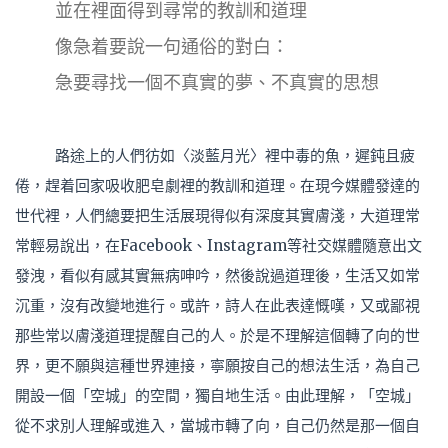
並在裡面得到尋常的教訓和道理
像急着要說一句通俗的對白：
急要尋找一個不真實的夢、不真實的思想
路途上的人們彷如〈淡藍月光〉裡中毒的魚，遲鈍且疲
倦，趕着回家吸收肥皂劇裡的教訓和道理。在現今媒體發達的
世代裡，人們總要把生活展現得似有深度其實膚淺，大道理常
常輕易說出，在Facebook、Instagram等社交媒體隨意出文
發洩，看似有感其實無病呻吟，然後說過道理後，生活又如常
沉重，沒有改變地進行。或許，詩人在此表達慨嘆，又或鄙視
那些常以膚淺道理提醒自己的人。於是不理解這個轉了向的世
界，更不願與這種世界連接，寧願按自己的想法生活，為自己
開設一個「空城」的空間，獨自地生活。由此理解，「空城」
從不求別人理解或進入，當城市轉了向，自己仍然是那一個自