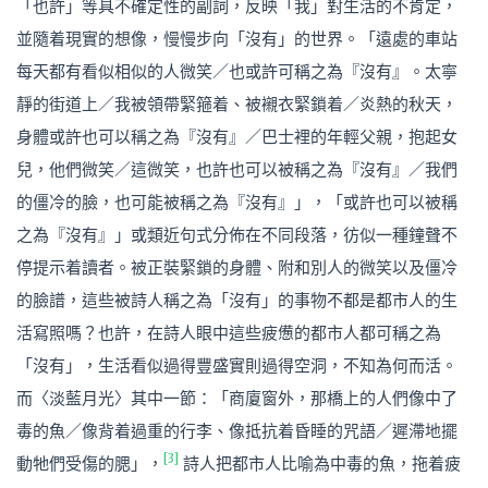
「也許」等具不確定性的副詞，反映「我」對生活的不肯定，
並隨着現實的想像，慢慢步向「沒有」的世界。「遠處的車站
每天都有看似相似的人微笑／也或許可稱之為『沒有』。太寧
靜的街道上／我被領帶緊箍着、被襯衣緊鎖着／炎熱的秋天，
身體或許也可以稱之為『沒有』／巴士裡的年輕父親，抱起女
兒，他們微笑／這微笑，也許也可以被稱之為『沒有』／我們
的僵冷的臉，也可能被稱之為『沒有』」，「或許也可以被稱
之為『沒有』」或類近句式分佈在不同段落，彷似一種鐘聲不
停提示着讀者。被正裝緊鎖的身體、附和別人的微笑以及僵冷
的臉譜，這些被詩人稱之為「沒有」的事物不都是都市人的生
活寫照嗎？也許，在詩人眼中這些疲憊的都市人都可稱之為
「沒有」，生活看似過得豐盛實則過得空洞，不知為何而活。
而〈淡藍月光〉其中一節：「商廈窗外，那橋上的人們像中了
毒的魚／像背着過重的行李、像抵抗着昏睡的咒語／遲滯地擺
[3]
動牠們受傷的腮」，
詩人把都市人比喻為中毒的魚，拖着疲