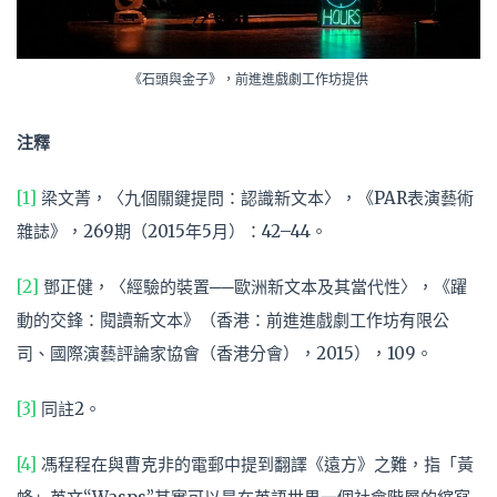
《石頭與金子》，前進進戲劇工作坊提供
注釋
[1]
梁文菁，〈九個關鍵提問：認識新文本〉，《PAR表演藝術
雜誌》，269期（2015年5月）：42–44。
[2]
鄧正健，〈經驗的裝置──歐洲新文本及其當代性〉，《躍
動的交鋒：閱讀新文本》（香港：前進進戲劇工作坊有限公
司、國際演藝評論家協會（香港分會），2015），109。
[3]
同註2。
[4]
馮程程在與曹克非的電郵中提到翻譯《遠方》之難，指「黃