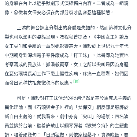
的身軀在台上以近乎默劇形式演繹獨白內容。二者成為一組鏡
像，象徵着女保安必須在內部分裂才能容忍這種狀態。
上述的舞台調度分裂出的身體是失語的，然而這種異化分
裂也可以澎湃的姿態呈現。馮程程曾提及，《中國女工》談及
女工尖叫和夢魘的一章對她影響甚大。潘毅於上世紀九十年代
中期親身到深圳電子零件廠成為「打工妹」，此書即為她實地
考察寫成的民族誌。據潘毅觀察，女工之所以尖叫是因為身體
在惡劣環境長期工作下患上慢性疾病，疼痛一直積聚，她們因
[10]
而發出這種抗拒象徵秩序的反應。
可是，潘毅對打工妹情況的批判仍然是基於馬克思主義的
異化理論，而《石頭與金子》裡的「女保安」相反卻是服膺於
新自由主義的。就我看來，劇中亦有「尖叫」的場景：四名演
員並排於台前，聽着許敖山以鋼琴彈着《歡樂今宵》的主題曲
調，唱着頭幾句：「日頭猛做，到依家輕鬆吓，食過晚飯，要