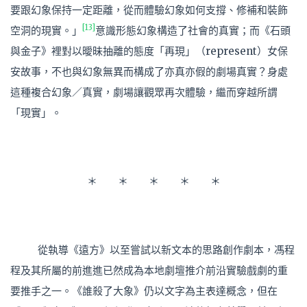
要跟幻象保持一定距離，從而體驗幻象如何支撐、修補和裝飾
[13]
空洞的現實。」
意識形態幻象構造了社會的真實；而《石頭
與金子》裡對以曖昧抽離的態度「再現」（represent）女保
安故事，不也與幻象無異而構成了亦真亦假的劇場真實？身處
這種複合幻象／真實，劇場讓觀眾再次體驗，繼而穿越所謂
「現實」。
＊ ＊ ＊ ＊ ＊
從執導《遠方》以至嘗試以新文本的思路創作劇本，馮程
程及其所屬的前進進已然成為本地劇壇推介前沿實驗戲劇的重
要推手之一。《誰殺了大象》仍以文字為主表達概念，但在