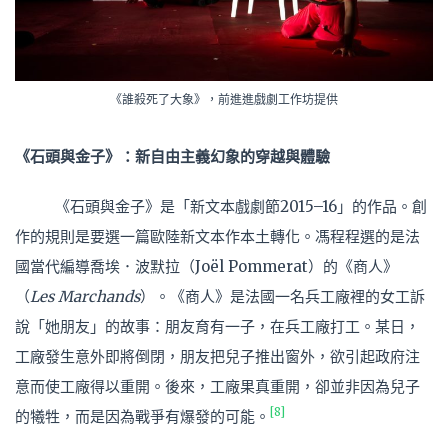
《誰殺死了大象》，前進進戲劇工作坊提供
《石頭與金子》：新自由主義幻象的穿越與體驗
《石頭與金子》是「新文本戲劇節2015–16」的作品。創
作的規則是要選一篇歐陸新文本作本土轉化。馮程程選的是法
國當代編導喬埃．波默拉（Joël Pommerat）的《商人》
（
Les Marchands
）。《商人》是法國一名兵工廠裡的女工訴
說「她朋友」的故事：朋友育有一子，在兵工廠打工。某日，
工廠發生意外即將倒閉，朋友把兒子推出窗外，欲引起政府注
意而使工廠得以重開。後來，工廠果真重開，卻並非因為兒子
[8]
的犧牲，而是因為戰爭有爆發的可能。