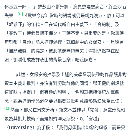
休息返一陣……」許敖山不斷升調，演員愈唱愈高音，終至沙啞
[11]
失聲。
《歡樂今宵》當時的語境或仍是朝九晚五、放工可以
「輕鬆吓」的年代。但在當代新自由主義下，「合約制」及
「零散工」使僱員朝不保夕，工時不定。最重要的是，你無時
無刻都「自願」陷入這漩渦裡，就如劇中的女保安，一旦簽署
「自願離職」的協定，彼此就像無拖無欠；體制仍然存在壓
迫，卻隱化成為許敖山的背景音樂，暗渡陳倉。
誠然，女保安的抽離及上述的美學呈現使整齣作品既非對
資本主義非批判，亦沒有對勞動群像的同情。鄧正健的劇評就
這曖昧立場提出一個有趣的觀察：一名觀眾抱持傳統左翼觀
念，認為這齣作品必然要以揭發並批判意識形態幻象為己任；
[12]
然而，鄧又在另文分析，新文本並非以「揭發」意識形態幻
象為其批判技術，而是如齊澤克所說，以「穿越」
（traversing）為手段：「我們毋須指出幻象的虛假，而是只