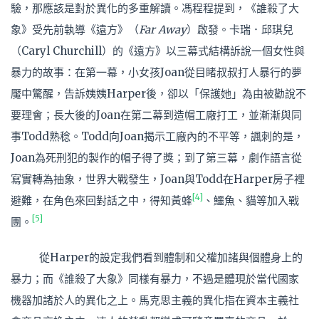
驗，那應該是對於異化的多重解讀。馮程程提到，《誰殺了大
象》受先前執導《遠方》（
Far Away
）啟發。卡瑞．邱琪兒
（Caryl Churchill）的《遠方》以三幕式結構訴說一個女性與
暴力的故事：在第一幕，小女孩Joan從目睹叔叔打人暴行的夢
魘中驚醒，告訴姨姨Harper後，卻以「保護她」為由被勸說不
要理會；長大後的Joan在第二幕到造帽工廠打工，並漸漸與同
事Todd熟稔。Todd向Joan揭示工廠內的不平等，諷刺的是，
Joan為死刑犯的製作的帽子得了獎；到了第三幕，劇作語言從
寫實轉為抽象，世界大戰發生，Joan與Todd在Harper房子裡
[4]
避難，在角色來回對話之中，得知黃蜂
、鱷魚、貓等加入戰
[5]
團。
從Harper的設定我們看到體制和父權加諸與個體身上的
暴力；而《誰殺了大象》同樣有暴力，不過是體現於當代國家
機器加諸於人的異化之上。馬克思主義的異化指在資本主義社