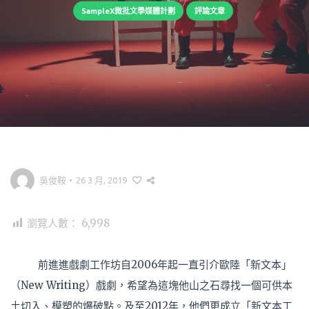
SampleX微批文學媒體計劃
評論文章
吳俊鞍
•
26 3 月, 2019
瀏覽人數：
6,998
前進進戲劇工作坊自2006年起一直引介歐陸「新文本」
（New Writing）戲劇，希望為這塊他山之石尋找一個可供本
土切入、模塑的爆破點。及至2012年，他們更成立「新文本工