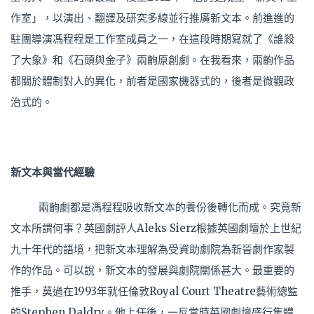
作室」，以演出、翻譯及研究多線並行推廣新文本。前進進的
駐團導演馮程程是工作室成員之一，在這段時期寫就了《誰殺
了大象》和《石頭與金子》兩齣原創劇。在我看來，兩齣作品
都關於體制對人的異化，前者是國家機器式的，後者是微觀政
治式的。
新文本與當代經驗
兩齣劇都是馮程程吸收新文本的養份後轉化而成。究竟新
文本所謂何事？英國劇評人Aleks Sierz根據英國劇壇於上世紀
九十年代的語境，把新文本理解為受資助劇院為新晉劇作家製
作的作品。可以說，新文本的發展與劇院關係甚大。最重要的
推手，莫過在1993年就任倫敦Royal Court Theatre藝術總監
的Stephen Daldry。他上任後，一反當時英國劇壇盛行集體