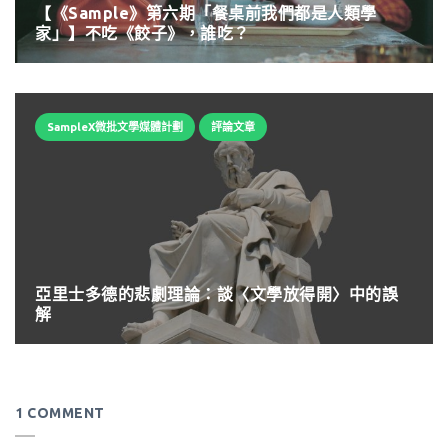
【《Sample》第六期「餐桌前我們都是人類學
家」】不吃《餃子》，誰吃？
SampleX微批文學媒體計劃
評論文章
亞里士多德的悲劇理論：談〈文學放得開〉中的誤
解
1 COMMENT