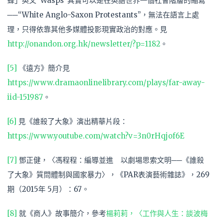
蜂」英文“Wasps”其實可以是在英語世界一個社會階層的縮寫
──“White Anglo-Saxon Protestants”，無法在語言上處
理，只得依靠其他多媒體投影現實政治的對應。見
http://onandon.org.hk/newsletter/?p=1182
。
[5]
《遠方》簡介見
https://www.dramaonlinelibrary.com/plays/far-away-
iid-151987
。
[6]
見《誰殺了大象》演出精華片段：
https://www.youtube.com/watch?v=3n0rHqjof6E
[7]
鄧正健，〈馮程程：編導並進 以劇場思索文明──《誰殺
了大象》質問體制與國家暴力〉，《PAR表演藝術雜誌》，269
期（2015年 5月）：67。
[8]
就《商人》故事簡介，參考
楊莉莉，〈工作與人生：談波梅