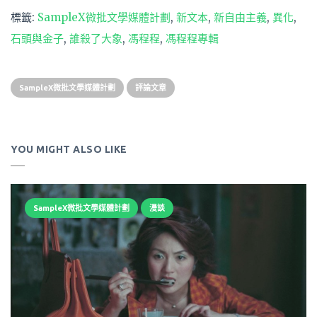
標籤:
SampleX微批文學媒體計劃
,
新文本
,
新自由主義
,
異化
,
石頭與金子
,
誰殺了大象
,
馮程程
,
馮程程專輯
SampleX微批文學媒體計劃
評論文章
YOU MIGHT ALSO LIKE
SampleX微批文學媒體計劃
漫談