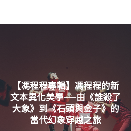
【馮程程專輯】馮程程的新
文本異化美學──由《誰殺了
大象》到《石頭與金子》的
當代幻象穿越之旅