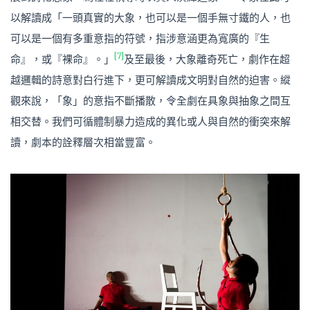
以解讀成「一頭真實的大象，也可以是一個手無寸鐵的人，也
可以是一個有多重意指的符號，指涉意涵更為寬廣的『生
[7]
命』，或『裸命』。」
及至最後，大象離奇死亡，劇作在超
越邏輯的詩意對白行進下，更可解讀成文明對自然的迫害。縱
觀來說，「象」的意指不斷播散，令全劇在具象與抽象之間互
相交替。我們可循體制暴力造成的異化或人與自然的衝突來解
讀，劇本的詮釋層次相當豐富。