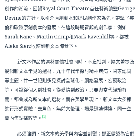
創作的潮流，回歸Royal Court Theatre首任藝術總監George
Devine的方針，以引介原創劇本和提拔劇作家為先，帶擘了英
倫和歐陸原創劇本的發展。在這段時期冒起的劇作家，例如
Sarah Kane、Martin Crimp和Mark Ravenhill等，都被
Aleks Sierz收歸到新文本陣營下。
新文本作品的選材關懷社會同時，不忘批判。梁文菁提及
幾個新文本常見的選材：九十年代常探討精神疾病、國家認同
等主題，廿一世紀則多見探討全球化、網絡發展、宏觀政治
等，可說從個人到社會，從愛情到政治，只要與當代經驗有
關，都會成為新文本的選材。而在美學呈現上，新文本大多都
進行形式實驗：去角色、無前文後理、場景迅速轉換、同一空
[1]
間內焦點播散等。
必須強調，新文本的美學與內容並割裂；鄧正健認為它們