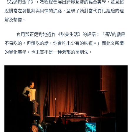
《石頭與金子》，馮程程發展出跨界互涉的舞台美學，並且超
脫慣常左翼批判與同情的進路，呈現了她對當代異化經驗的理
解及想像。
套用鄧正健對她近作《甜美生活》的評語：「馮V的戲是
不易吃的。但懂吃的話，你會吃出少有的味道。」而此文所謂
的異化美學，也未嘗不是一種濃郁的烹調法。