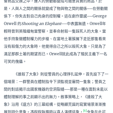
會商品交換之中，連人的勞動都變成可隨意買賣的商品，於
是，人與人之間的關係就變成了物與物之間的關係──在勞動關
係下，你失去對自己肉身的控制權。這在劇作靈感──George
Orwell 的
Shooting an Elephant
──中表露無遺。Orwell年
輕時曾到英殖緬甸當警察，並奉命射殺一隻踩死人的大象。當
他手持象徵體制權力的步槍、在當地土著簇擁下走近那隻看來
沒有殺傷力的大象時，他覺得自己之所以殺死大象，只是為了
滿足那群土著的期望而已。Orwell就此成為了殖民主義下一名
可笑的傀儡。
《誰殺了大象》則從警員的心理掙扎延伸，首先設下了一
個場景：一群警員在體制指令下須監視並審問一隻象；警員之
間的對話揭示出國家機器的空洞裂縫──那是一種在面對未能以
體制理解的事之前顯示出的無力。敘事策略上，《誰殺了大
象》沿用《遠方》的三幕結構，從略顯荒誕的寫實場景漸漸推
[6]
展到詩化意象。馮程程執導時以真人演繹這象，
令象在此可