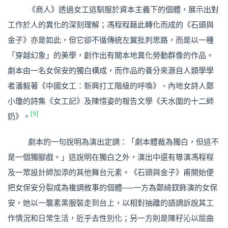
《商人》透過女工這馴服於資本主義下的個體，展示出對
工作於人的異化的深刻理解；馮程程藉此轉化而成的《石頭與
金子》亦是如此，但它卻不循傳統左翼批判思路，而是以一種
「穿越幻象」的美學，創作出有關本地異化勞動群像的作品。
劇本由一名女保安的獨白構成，而作品的養分來源自人類學學
者潘毅著《中國女工：新興打工階級的呼喚》、內地女詩人鄭
小瓊的詩集《女工記》及陳惜姿的報告文學《天水圍的十二師
[9]
奶》。
劇本的一句說明為演出定調：「劇本體裁為獨白，但這不
是一個獨腳戲。」這說明在獨白之外，演出中還有導演馮程程
及一眾設計師加添的其他舞台元素。《石頭與金子》甫開始便
把女保安分裂成為複調敘事的個體──一方為鄭綺釵飾演的女保
安，她以一襲素黑服裝走到台上，以相對抽離的語調訴說其工
作情況和日常生活，近乎去性別化；另一方則是陳秄沁以屈曲