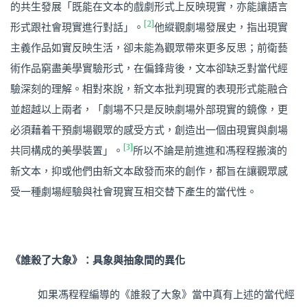
的共生發展「既能在文本的戲劇形式上反映現實，亦能讓語言
[2]
形式跟社會現實進行對話」。
他縱觀劇場發展史，指出現實
主義作品如實反映生活，卻未能為觀眾帶來更多反思；前衛藝
術作品窮盡美學實驗形式，在偏鋒背後，文本卻缺乏對當代經
驗深刻的理解。相對來說，新文本批判現實的表現形式能融合
並超越以上兩者，「劇場不只是反映劇場外部現實的鏡像，更
必須藉着干預劇場觀眾的感受方式，創造出一個由現實與劇場
[3]
共同構成的美學裝置」。
所以不論是前進進和馮程程搬演的
新文本，抑或他們由新文本啟發而來的創作，都旨在讓觀眾感
受一種劇場經驗與社會現實互相交替下產生的當代性。
《誰殺了大象》：具象與抽象間的異化
如果馮程程編導的《誰殺了大象》當中真有上述的當代經