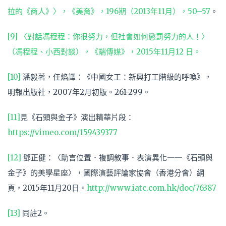
拉的《商人》〉，《美育》，196期（2013年11月），50–57
。
[9]
〈對話馮程程：你很努力，但社會如何懲罰努力的人！〉
（馮程程、小西對談），《端傳媒》，2015年11月12 日。
[10]
潘毅著，任焰譯：《中國女工：新興打工階級的呼喚》，
明報出版社，2007年2月初版。261-299。
[11]
見《石頭與金子》演出精華片段：
https://vimeo.com/159439377
[12]
鄧正健：〈助言位置．複調敘事．表演異化——《石頭與
金子》的美學星座〉，國際演藝評論家協會（香港分會）網
頁，2015年11月20日。
http://www.iatc.com.hk/doc/76387
[13]
同註2。