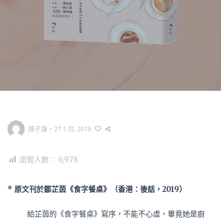
陳子謙
•
27 1 月, 2019
瀏覽人數：
6,978
* 原文刊於鄒芷茵《食字餐桌》（香港：後話，2019）
給芷茵的《食字餐桌》寫序，不能不心虛，畢竟她是廚