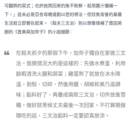
可翻熱的菜式；也許她買回來的魚不新鮮，就用醬汁彌補一
下。」這未必是亞杏母親或劉以鬯的想法，但炆魚背後的基層
生活就立即實在起來。〈殺夫三文治〉則以想像填補了奧田英
朗的《直美與加奈子》的小說細節︰
在殺夫前夕的那個下午，加奈子獨自在家做三文
治。我猜情況大約是這樣的：先做水煮蛋，利用
餘暇清洗火腿和蔬菜；雞蛋熟了就放在冰水降
溫，剝殼、切碎，然後用鹽、胡椒和美乃滋調
味；餡料好了，再疊成兩款三文治，切件放進雪
櫃。做好就等候丈夫最後一次回家。不打算隨做
隨吃的話，三文治餡料一定要認真放涼。