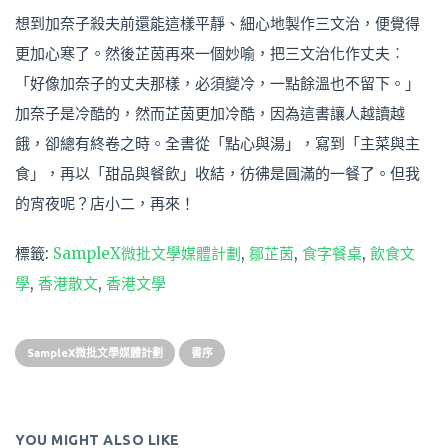
想到加奈子殺夫前還能這樣平靜、細心地製作三文治，便覺得
更加心寒了。然後芷茵再來一個妙喻，把三文治化作丈夫︰
「好像加奈子的丈夫那樣，必須變冷，一點餘溫也不留下。」
加奈子是冷酷的，然而芷茵更加冷酷，因為這書讓人越讀越
餓，卻總有終卷之時。全書從「點心與湯」，寫到「主菜與主
食」，再以「甜品與餐飲」收結，彷彿是圓滿的一餐了。但我
的宵夜呢？店小二，再來！
標籤:
SampleX微批文學媒體計劃
,
鄒芷茵
,
食字餐桌
,
飲食文
學
,
香港散文
,
香港文學
SampleX微批文學媒體計劃
書序
YOU MIGHT ALSO LIKE