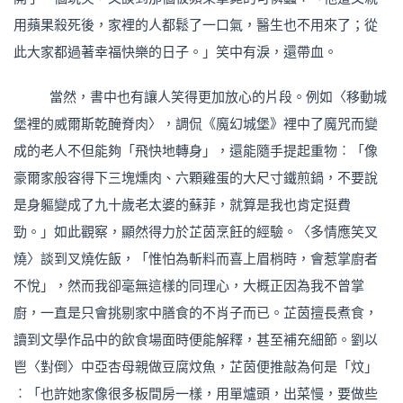
用蘋果殺死後，家裡的人都鬆了一口氣，醫生也不用來了；從
此大家都過著幸福快樂的日子。」笑中有淚，還帶血。
當然，書中也有讓人笑得更加放心的片段。例如〈移動城
堡裡的威爾斯乾醃脊肉〉，調侃《魔幻城堡》裡中了魔咒而變
成的老人不但能夠「飛快地轉身」，還能隨手提起重物︰「像
豪爾家般容得下三塊燻肉、六顆雞蛋的大尺寸鐵煎鍋，不要說
是身軀變成了九十歲老太婆的蘇菲，就算是我也肯定挺費
勁。」如此觀察，顯然得力於芷茵烹飪的經驗。〈多情應笑叉
燒〉談到叉燒佐飯，「惟怕為斬料而喜上眉梢時，會惹掌廚者
不悅」，然而我卻毫無這樣的同理心，大概正因為我不曾掌
廚，一直是只會挑剔家中膳食的不肖子而已。芷茵擅長煮食，
讀到文學作品中的飲食場面時便能解釋，甚至補充細節。劉以
鬯〈對倒〉中亞杏母親做豆腐炆魚，芷茵便推敲為何是「炆」
︰「也許她家像很多板間房一樣，用單爐頭，出菜慢，要做些