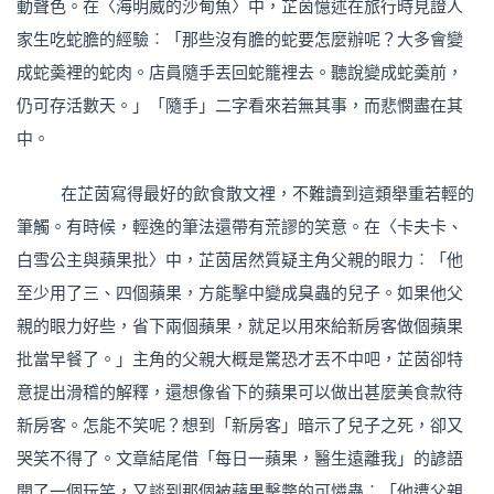
動聲色。在〈海明威的沙甸魚〉中，芷茵憶述在旅行時見證人
家生吃蛇膽的經驗︰「那些沒有膽的蛇要怎麼辦呢？大多會變
成蛇羮裡的蛇肉。店員隨手丟回蛇籠裡去。聽說變成蛇羮前，
仍可存活數天。」「隨手」二字看來若無其事，而悲憫盡在其
中。
在芷茵寫得最好的飲食散文裡，不難讀到這類舉重若輕的
筆觸。有時候，輕逸的筆法還帶有荒謬的笑意。在〈卡夫卡、
白雪公主與蘋果批〉中，芷茵居然質疑主角父親的眼力︰「他
至少用了三、四個蘋果，方能擊中變成臭蟲的兒子。如果他父
親的眼力好些，省下兩個蘋果，就足以用來給新房客做個蘋果
批當早餐了。」主角的父親大概是驚恐才丟不中吧，芷茵卻特
意提出滑稽的解釋，還想像省下的蘋果可以做出甚麼美食款待
新房客。怎能不笑呢？想到「新房客」暗示了兒子之死，卻又
哭笑不得了。文章結尾借「每日一蘋果，醫生遠離我」的諺語
開了一個玩笑，又談到那個被蘋果擊斃的可憐蟲︰「他遭父親