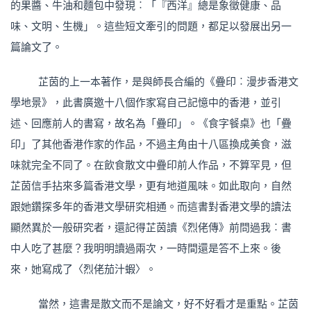
的果醬、牛油和麵包中發現︰「『西洋』總是象徵健康、品
味、文明、生機」。這些短文牽引的問題，都足以發展出另一
篇論文了。
芷茵的上一本著作，是與師長合編的《疊印︰漫步香港文
學地景》，此書廣邀十八個作家寫自己記憶中的香港，並引
述、回應前人的書寫，故名為「疊印」。《食字餐桌》也「疊
印」了其他香港作家的作品，不過主角由十八區換成美食，滋
味就完全不同了。在飲食散文中疊印前人作品，不算罕見，但
芷茵信手拈來多篇香港文學，更有地道風味。如此取向，自然
跟她鑽探多年的香港文學研究相通。而這書對香港文學的讀法
顯然異於一般研究者，還記得芷茵讀《烈佬傳》前問過我︰書
中人吃了甚麼？我明明讀過兩次，一時間還是答不上來。後
來，她寫成了〈烈佬茄汁蝦〉。
當然，這書是散文而不是論文，好不好看才是重點。芷茵