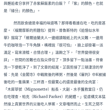
與邂逅者分享拌了赤紫蘇飯素的白飯？「『紫』的顏色，也就
是『緣分』的顏色」。
然而飲食總是幸福的味道嗎？那得看看誰在吃，吃的是甚
麼。〈福爾摩斯的煎麵包〉提到，普魯斯特的《追憶似水年
華》描寫了「維爾迪蘭夫人一邊細讀報紙上的大災難，一邊用
牛奶咖啡泡一下牛角酥，嘴裡說『很可怕』，臉上卻掛著一派
滿足。寫來滑稽，合情合理。」溫飽之下，「世界變得很安
詳」，世間的苦難也在指尖停住了，頂多留下一點油墨，待會
洗一下便乾淨了。到了文章的結尾，芷茵剪接了三頓淒涼的早
餐︰先是《金閣寺》中戰敗後的稀粥，然後是《審判》中K被捕
後吃的一隻蘋果、三杯酒，但最驚心的還是最後的全肉宴︰
「木犀草號（Mignonette）船長、大副、水手獲救當日，仍
在吃理查，帕克（Richard Parker）的屍體。」從虛構文本猛
然接上真實世界的災後吃人慘案，文章嘎然而止，生死之間不