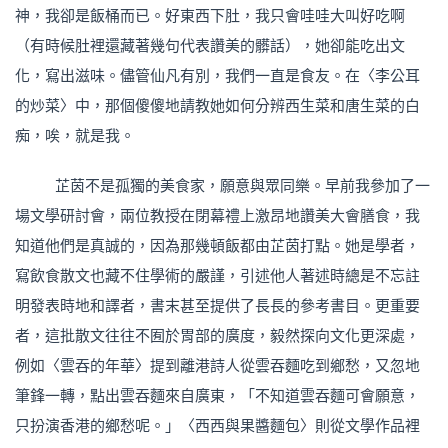
神，我卻是飯桶而已。好東西下肚，我只會哇哇大叫好吃啊
（有時候肚裡還藏著幾句代表讚美的髒話），她卻能吃出文
化，寫出滋味。儘管仙凡有別，我們一直是食友。在〈李公耳
的炒菜〉中，那個傻傻地請教她如何分辨西生菜和唐生菜的白
痴，唉，就是我。
芷茵不是孤獨的美食家，願意與眾同樂。早前我參加了一
場文學研討會，兩位教授在閉幕禮上激昂地讚美大會膳食，我
知道他們是真誠的，因為那幾頓飯都由芷茵打點。她是學者，
寫飲食散文也藏不住學術的嚴謹，引述他人著述時總是不忘註
明發表時地和譯者，書末甚至提供了長長的參考書目。更重要
者，這批散文往往不囿於胃部的廣度，毅然探向文化更深處，
例如〈雲吞的年華〉提到離港詩人從雲吞麵吃到鄉愁，又忽地
筆鋒一轉，點出雲吞麵來自廣東，「不知道雲吞麵可會願意，
只扮演香港的鄉愁呢。」〈西西與果醬麵包〉則從文學作品裡