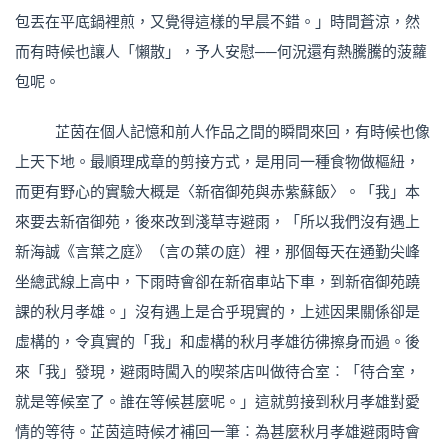
包丟在平底鍋裡煎，又覺得這樣的早晨不錯。」時間蒼涼，然
而有時候也讓人「懶散」，予人安慰──何況還有熱騰騰的菠蘿
包呢。
芷茵在個人記憶和前人作品之間的瞬間來回，有時候也像
上天下地。最順理成章的剪接方式，是用同一種食物做樞紐，
而更有野心的實驗大概是〈新宿御苑與赤紫蘇飯〉。「我」本
來要去新宿御苑，後來改到淺草寺避雨，「所以我們沒有遇上
新海誠《言葉之庭》（言の葉の庭）裡，那個每天在通勤尖峰
坐總武線上高中，下雨時會卻在新宿車站下車，到新宿御苑蹺
課的秋月孝雄。」沒有遇上是合乎現實的，上述因果關係卻是
虛構的，令真實的「我」和虛構的秋月孝雄彷彿擦身而過。後
來「我」發現，避雨時闖入的喫茶店叫做待合室︰「待合室，
就是等候室了。誰在等候甚麼呢。」這就剪接到秋月孝雄對愛
情的等待。芷茵這時候才補回一筆︰為甚麼秋月孝雄避雨時會