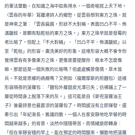
的筆法靈動，在知識之海中如魚得水，一個奇喻就上天下地。
〈雲吞的年華〉寫離港詩人的鄉愁，從雲吞想到東方之珠，就
是神來之筆︰「雲吞扁圓，形狀不大對稱，表面凹凸不平、佈
滿皺紋，是顆有點乾枯的東方之珠。」東方之珠早就是發霉的
老比喻了，但配上「不大對稱」、「凹凸不平、佈滿皺紋」以
至「乾枯」的形容，盡洗美好的形象。這堆形容大概不會令你
覺得雲吞有多像東方之珠，更像是要提醒你︰根本不怎麼像
嘛。那麼這是一個失敗的比喻嗎？但處處觸景傷情，草木皆
兵，不就是思鄉的病癥嗎？又例如〈福爾摩斯的煎麵包〉這樣
形容隔夜的菠蘿包︰「麵包外層甜皮光澤已失；彷彿鋪上了一
層從時間身上脫落下來的灰。」這可能是自《麥兜菠蘿油王
子》後最詩意也最蒼涼的菠蘿包了。時間感沒有立即揮發，還
牽引出「年紀漸長，舊識四散，一個人在家安靜地吃早餐的時
間越來越多」的背景，淡然中隱隱帶苦，而情緒旋即轉身︰
「但在寧靜安穩的早上，能在預定的時間醒來，懶散地把菠蘿