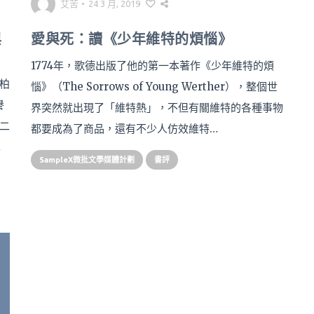
艾苦
•
24 3 月, 2019
與
愛與死：讀《少年維特的煩惱》
1774年，歌德出版了他的第一本著作《少年維特的煩
柏
惱》（The Sorrows of Young Werther），整個世
譽
界突然就出現了「維特熱」，不但有關維特的各種事物
二
都要成為了商品，還有不少人仿效維特…
…
SampleX微批文學媒體計劃
書評