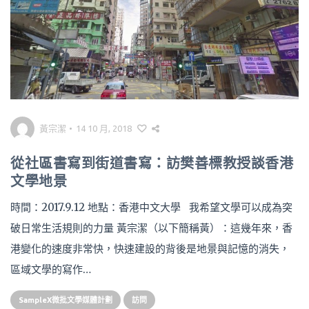
黃宗潔
•
14 10 月, 2018
從社區書寫到街道書寫：訪樊善標教授談香港
文學地景
時間：2017.9.12 地點：香港中文大學 我希望文學可以成為突
破日常生活規則的力量 黃宗潔（以下簡稱黃）：這幾年來，香
港變化的速度非常快，快速建設的背後是地景與記憶的消失，
區域文學的寫作…
SampleX微批文學媒體計劃
訪問