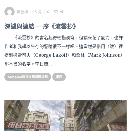
樊善標
•
2 5 月, 2021
深遽與連結──序《流雲抄》
《流雲抄》的書名起得輕描淡寫，但讀來花了氣力，也許
作者和我賴以生存的譬喻很不一樣吧。這當然是借用〈跋〉裡
提到過雷可夫（George Lakoff）和詹林（Mark Johnson）
那本書的名字。李日康…
SampleX微批文學媒體計劃
書序