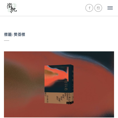
標籤:
樊善標