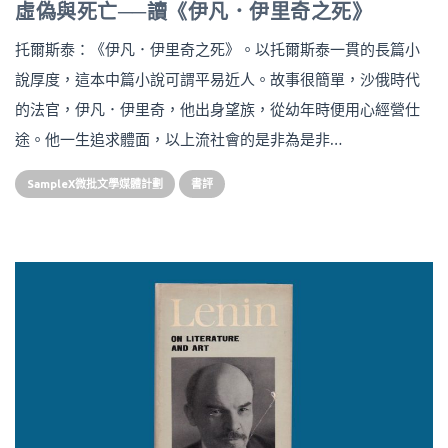
虛偽與死亡──讀《伊凡．伊里奇之死》
托爾斯泰：《伊凡．伊里奇之死》。以托爾斯泰一貫的長篇小
說厚度，這本中篇小說可謂平易近人。故事很簡單，沙俄時代
的法官，伊凡．伊里奇，他出身望族，從幼年時便用心經營仕
途。他一生追求體面，以上流社會的是非為是非…
SampleX微批文學媒體計劃
書評