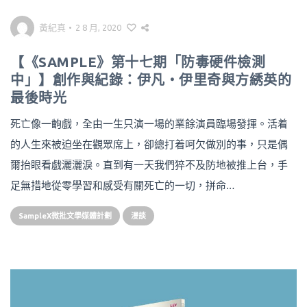
黃紀真
•
2 8 月, 2020
【《SAMPLE》第十七期「防毒硬件檢測
中」】創作與紀錄：伊凡・伊里奇與方綉英的
最後時光
死亡像一齣戲，全由一生只演一場的業餘演員臨場發揮。活着
的人生來被迫坐在觀眾席上，卻總打着呵欠做別的事，只是偶
爾抬眼看戲灑灑淚。直到有一天我們猝不及防地被推上台，手
足無措地從零學習和感受有關死亡的一切，拼命…
SampleX微批文學媒體計劃
漫談