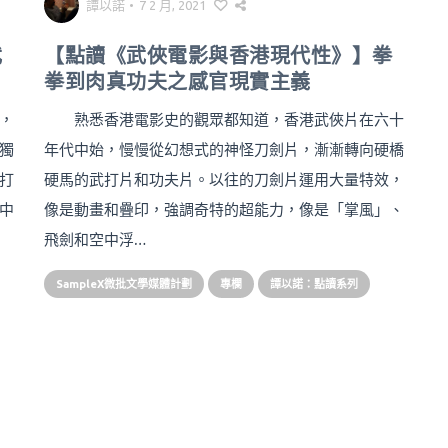
譚以諾
•
7 2 月, 2021
武
【點讀《武俠電影與香港現代性》】拳
拳到肉真功夫之感官現實主義
，
熟悉香港電影史的觀眾都知道，香港武俠片在六十
獨
年代中始，慢慢從幻想式的神怪刀劍片，漸漸轉向硬橋
打
硬馬的武打片和功夫片。以往的刀劍片運用大量特效，
中
像是動畫和疊印，強調奇特的超能力，像是「掌風」、
飛劍和空中浮…
SampleX微批文學媒體計劃
專欄
譚以諾：點讀系列