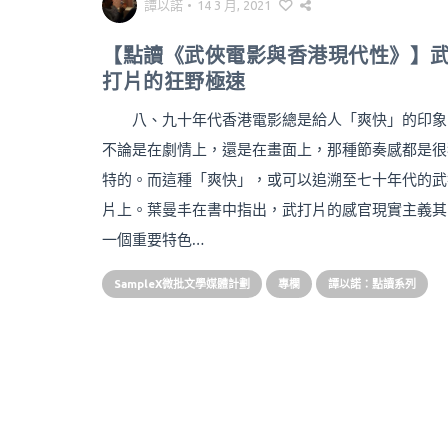
譚以諾
•
14 3 月, 2021
【點讀《武俠電影與香港現代性》】
打片的狂野極速
八、九十年代香港電影總是給人「爽快」的印象
不論是在劇情上，還是在畫面上，那種節奏感都是很
特的。而這種「爽快」，或可以追溯至七十年代的武
片上。葉曼丰在書中指出，武打片的感官現實主義其
一個重要特色…
SampleX微批文學媒體計劃
專欄
譚以諾：點讀系列