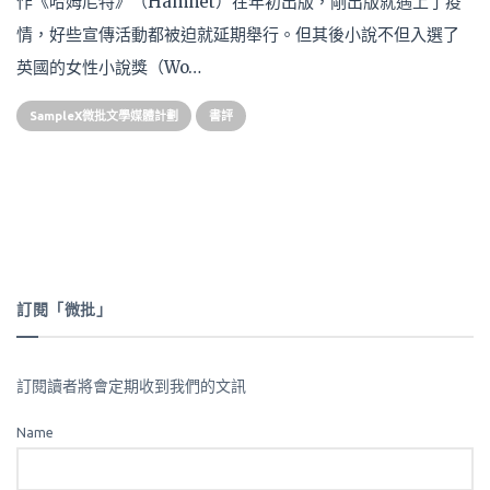
作《哈姆尼特》（Hamnet）在年初出版，剛出版就遇上了疫
情，好些宣傳活動都被迫就延期舉行。但其後小說不但入選了
英國的女性小說獎（Wo…
SampleX微批文學媒體計劃
書評
訂閱「微批」
訂閱讀者將會定期收到我們的文訊
Name