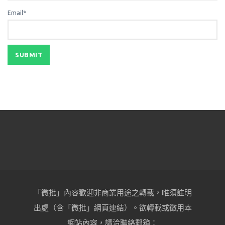
Email*
「微批」內容歡迎非商業用途之轉載，唯須註明
出處（含「微批」網頁連結）。欲轉載或徵用本
網站內容，請洽聯絡郵箱：