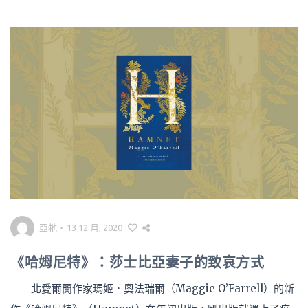
亞牠
•
13 12 月, 2020
《哈姆尼特》：莎士比亞妻子的致哀方式
北愛爾蘭作家瑪姬．奧法瑞爾（Maggie O’Farrell）的新