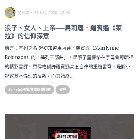
勞緯洛
•
23 8 月, 2020
浪子、女人、上帝──馬莉蓮．羅賓遜《萊
拉》的信仰深意
前言：基列之名 起初知道馬莉蓮．羅賓遜（Marilynne
Robinson）的「基列三部曲」，是讀了童偉格在字母會專輯裡
的精彩書評。童偉格稱許羅賓遜高度自律的重複書寫，是對小
說家基本倫理的反叛，而其始終…
SampleX微批文學媒體計劃
書評