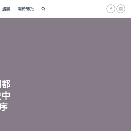
漫談
關於微批
們都
史中
序