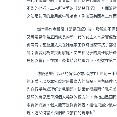
一代小家庭中的年青父母，他們為夫婦同就業、共育
不到的挫折，二人所合著的《嬰兒日記》一方面流露
之法是乳母的雇用或牛乳哺育。例如覃英因有工作而
然本書作者細讀《嬰兒日記》後，發現它不僅
又可窺見作為五四成長的新一代的女主人本身實備受
乳哺育；甚至連丈夫在她離家工作時留家帶孩子都會
關；後者則為覃英對家庭、丈夫和兒子的責任感所產
角色影響」。在前、後者結合的壓力下，她遂在第二
傳統意識和罪己的愧疚心亦出現在上世紀三十
的矛盾，以及罪疚感常是最磨人的情緒。主角綠萍也
先自行妥善處理好育兒問題。結果她得靠兩位乳母兼
綠萍的育兒是母親個人義務的觀念外，也指出民國輿
限資源問題。個人能有足夠資源者，相信只屬少數中
現，這又何嘗不是個於今猶在的現象呢?