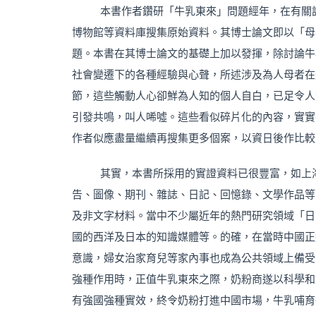
本書作者鑽研「牛乳東來」問題經年，在有關
博物館等資料庫搜集原始資料。其博士論文即以「母
題。本書在其博士論文的基礎上加以發揮，除討論牛
社會變遷下的各種經驗與心聲，所述涉及為人母者在
節，這些觸動人心卻鮮為人知的個人自白，已足令人
引發共鳴，叫人唏噓。這些看似碎片化的內容，實實
作者似應盡量繼續再搜集更多個案，以資日後作比較
其實，本書所採用的實證資料已很豐富，如上
告、圖像、期刊、雜誌、日記、回憶錄、文學作品等
及非文字材料。當中不少屬近年的熱門研究領域「日
國的西洋及日本的知識媒體等。的確，在當時中國正
意識，婦女治家育兒等家內事也成為公共領域上備受
強種作用時，正值牛乳東來之際，奶粉商遂以科學和
有強國強種實效，終令奶粉打進中國市場，牛乳哺育