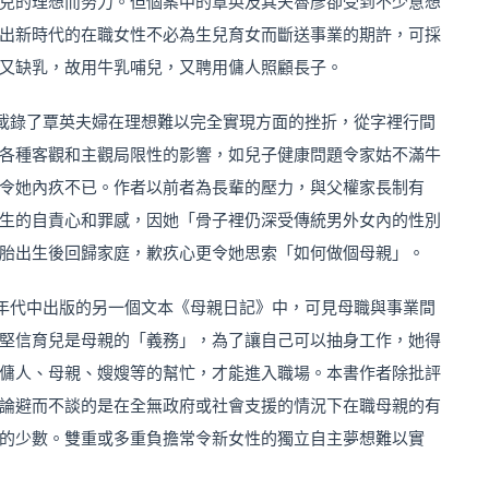
兒的理想而努力。但個案中的覃英及其夫魯彥卻受到不少意想
出新時代的在職女性不必為生兒育女而斷送事業的期許，可採
又缺乳，故用牛乳哺兒，又聘用傭人照顧長子。
載錄了覃英夫婦在理想難以完全實現方面的挫折，從字裡行間
各種客觀和主觀局限性的影響，如兒子健康問題令家姑不滿牛
令她內疚不已。作者以前者為長輩的壓力，與父權家長制有
生的自責心和罪感，因她「骨子裡仍深受傳統男外女內的性別
胎出生後回歸家庭，歉疚心更令她思索「如何做個母親」。
年代中出版的另一個文本《母親日記》中，可見母職與事業間
堅信育兒是母親的「義務」，為了讓自己可以抽身工作，她得
傭人、母親、嫂嫂等的幫忙，才能進入職場。本書作者除批評
論避而不談的是在全無政府或社會支援的情況下在職母親的有
的少數。雙重或多重負擔常令新女性的獨立自主夢想難以實