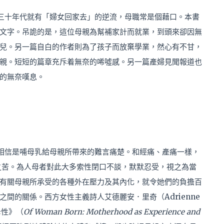
三十年代就有「婦女回家去」的逆流，母職常是個藉口。本書
文字。吊詭的是，這位母親為幫補家計而就業，到頭來卻因無
兒。另一篇自白的作者則為了孩子而放棄學業，然心有不甘，
親。短短的篇章充斥着無奈的唏噓感。另一篇產婦見聞報道也
的無奈嘆息。
相信是哺母乳給母親所帶來的難言痛楚。和經痛、產痛一樣，
之苦。為人母者對此大多索性閉口不談，默默忍受，視之為當
有關母親所承受的各種外在壓力及其內化，就令她們的負擔百
間的關係。西方女性主義詩人艾德麗安．里奇（Adrienne
母性》（
Of Woman Born: Motherhood as Experience and