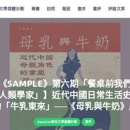
批文學媒體計劃
專欄
訪問
報道
書序
書評
評論文章
《SAMPLE》第六期「餐桌前我
人類學家」】近代中國日常生活
的「牛乳東來」──《母乳與牛奶》
SampleX微批文學媒體計劃
書序