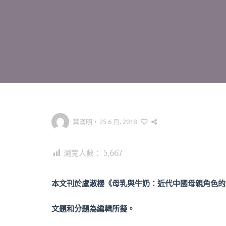
葉漢明
•
25 6 月, 2018
瀏覽人數：
5,667
本文刊於盧淑櫻《母乳與牛奶：近代中國母親角色的
文題和分題為編輯所擬。