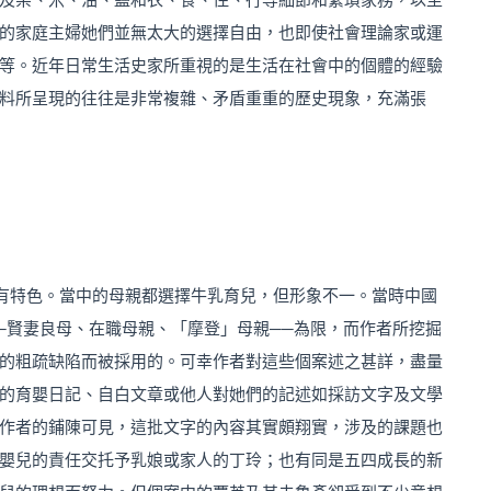
的家庭主婦她們並無太大的選擇自由，也即使社會理論家或運
等。近年日常生活史家所重視的是生活在社會中的個體的經驗
料所呈現的往往是非常複雜、矛盾重重的歷史現象，充滿張
有特色。當中的母親都選擇牛乳育兒，但形象不一。當時中國
─賢妻良母、在職母親、「摩登」母親──為限，而作者所挖掘
的粗疏缺陷而被採用的。可幸作者對這些個案述之甚詳，盡量
的育嬰日記、自白文章或他人對她們的記述如採訪文字及文學
作者的鋪陳可見，這批文字的內容其實頗翔實，涉及的課題也
嬰兒的責任交托予乳娘或家人的丁玲；也有同是五四成長的新