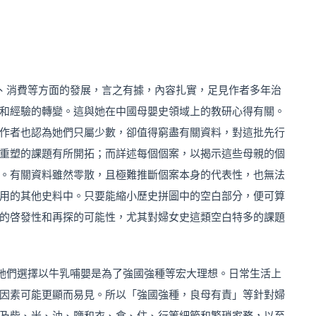
、消費等方面的發展，言之有據，內容扎實，足見作者多年治
和經驗的轉變。這與她在中國母嬰史領域上的教研心得有關。
作者也認為她們只屬少數，卻值得窮盡有關資料，對這批先行
重塑的課題有所開拓；而詳述每個個案，以揭示這些母親的個
。有關資料雖然零散，且極難推斷個案本身的代表性，也無法
用的其他史料中。只要能縮小歷史拼圖中的空白部分，便可算
的啓發性和再探的可能性，尤其對婦女史這類空白特多的課題
她們選擇以牛乳哺嬰是為了強國強種等宏大理想。日常生活上
因素可能更顯而易見。所以「強國強種，良母有責」等針對婦
及柴、米、油、鹽和衣、食、住、行等細節和繁瑣家務，以至