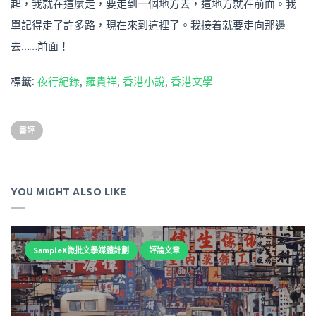
起，我就在這麼走，要走到一個地方去，這地方就在前面。我
單記得走了許多路，現在來到這裡了。我接着就要走向那邊
去……前面！
標籤:
夜行紀錄
,
羅貴祥
,
香港小說
,
香港文學
書評
YOU MIGHT ALSO LIKE
SampleX微批文學媒體計劃
評論文章