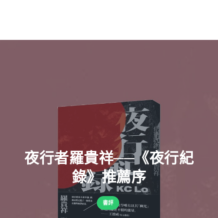
夜行者羅貴祥──《夜行紀
錄》推薦序
書評