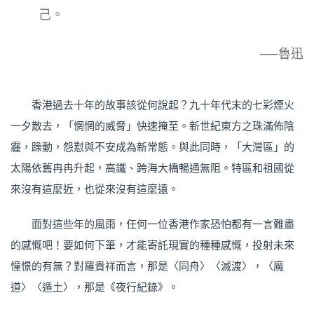
己。
──魯迅
香港過去十年的故事該從何說起？九十年代末的七彩煙火
一夕散去，「惘惘的威脅」快速掩至。新世紀東方之珠滿佈陰
霾，躁動，怨懟與不安成為新常態。與此同時，「大灣區」的
太陽依舊冉冉升起，高鐵、跨海大橋暢通無阻。特區和祖國從
來沒有這麼近，也從來沒有這麼遠。
面對這些年的風雨，任何一位香港作家恐怕都有一言難盡
的感慨吧！要如何下筆，才能寄託現實的種種感慨，投射未來
憧憬的有無？對羅貴祥而言，那是〈同舟〉〈滅渡〉，〈魔
道〉〈遁土〉，那是《夜行紀錄》。