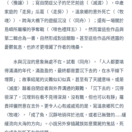
（〈豫讓〉）；寫自閉症父子的茫茫前途（〈滅渡〉），中產
家庭的「走房」瓜葛（〈走房〉），溫泉鄉的意外死亡（〈牧
魂〉），跨海大橋下的遊艇沉沒（〈同舟〉）；還有一場關於
島嶼所屬權的爭奪戰（〈啡色禮拜五〉）。然而當這些作品與
第二輯合為一書，自然形成對話關聯。甚至這些作品所透露的
憂鬱氣息，也許才更埋藏了作者的塊壘。
水與沉沒的意象無處不在。試看〈同舟〉，「人人都要填
得滿滿的年代，滿盈盈的，最終都是要沉下去的，在水平線下
埋葬」；故事結尾的災難似幻似真，甚至有了天譴意味。或是
〈滅度〉藉着自閉症者與外界溝通的艱難，「沉下去的，沉得
很深了，沉埋到在看不見得深淵，沒有飄，但也可以有靜」羅
貴祥儼然意在言外。更令人心有戚戚焉的是，寫溫泉鄉死亡的
〈牧魂〉，「成了魚，沉靜地徜徉於池底，或者已無聲的……緩
緩流向大海的方向」。小說另外穿插藏族如意寶屍的鬼話，死