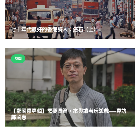
七十年代最好的香港詩人：癌石（上）
訪問
【鄺國惠專輯】需要長篇，來與讀者玩遊戲──專訪
鄺國惠