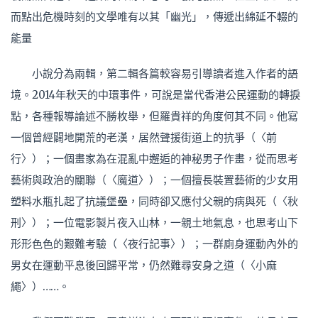
而點出危機時刻的文學唯有以其「幽光」，傳遞出綿延不輟的
能量
小說分為兩輯，第二輯各篇較容易引導讀者進入作者的語
境。2014年秋天的中環事件，可說是當代香港公民運動的轉捩
點，各種報導論述不勝枚舉，但羅貴祥的角度何其不同。他寫
一個曾經闢地開荒的老漢，居然聲援街道上的抗爭（〈前
行〉）；一個畫家為在混亂中邂逅的神秘男子作畫，從而思考
藝術與政治的關聯（〈魔道〉）；一個擅長裝置藝術的少女用
塑料水瓶扎起了抗議堡壘，同時卻又應付父親的病與死（〈秋
刑〉）；一位電影製片夜入山林，一親土地氣息，也思考山下
形形色色的艱難考驗（〈夜行記事〉）；一群廁身運動內外的
男女在運動平息後回歸平常，仍然難尋安身之道（〈小麻
繩〉）……。