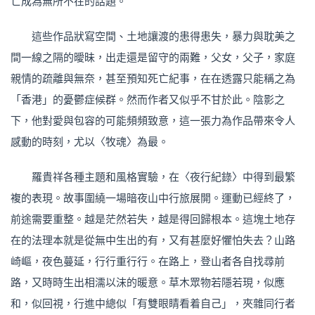
亡成為無所不在的話題。
這些作品狀寫空間、土地讓渡的患得患失，暴力與耽美之
間一線之隔的曖昧，出走還是留守的兩難，父女，父子，家庭
親情的疏離與無奈，甚至預知死亡紀事，在在透露只能稱之為
「香港」的憂鬱症候群。然而作者又似乎不甘於此。陰影之
下，他對愛與包容的可能頻頻致意，這一張力為作品帶來令人
感動的時刻，尤以〈牧魂〉為最。
羅貴祥各種主題和風格實驗，在〈夜行紀錄〉中得到最繁
複的表現。故事圍繞一場暗夜山中行旅展開。運動已經終了，
前途需要重整。越是茫然若失，越是得回歸根本。這塊土地存
在的法理本就是從無中生出的有，又有甚麼好懼怕失去？山路
崎嶇，夜色蔓延，行行重行行。在路上，登山者各自找尋前
路，又時時生出相濡以沫的暖意。草木眾物若隱若現，似應
和，似回視，行進中總似「有雙眼睛看着自己」，夾雜同行者