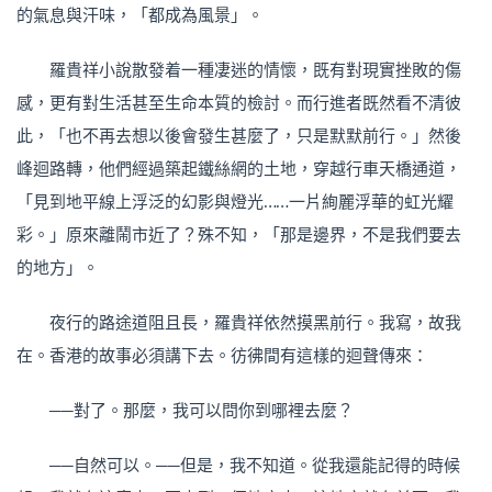
的氣息與汗味，「都成為風景」。
羅貴祥小說散發着一種凄迷的情懷，既有對現實挫敗的傷
感，更有對生活甚至生命本質的檢討。而行進者既然看不清彼
此，「也不再去想以後會發生甚麼了，只是默默前行。」然後
峰迴路轉，他們經過築起鐵絲網的土地，穿越行車天橋通道，
「見到地平線上浮泛的幻影與燈光……一片絢麗浮華的虹光耀
彩。」原來離鬧市近了？殊不知，「那是邊界，不是我們要去
的地方」。
夜行的路途道阻且長，羅貴祥依然摸黑前行。我寫，故我
在。香港的故事必須講下去。彷彿間有這樣的迴聲傳來：
──對了。那麼，我可以問你到哪裡去麼？
──自然可以。──但是，我不知道。從我還能記得的時候