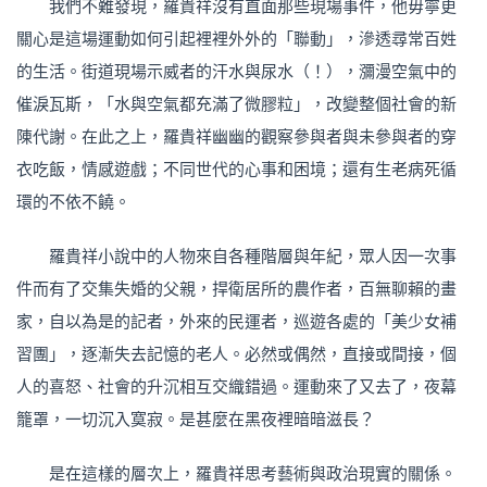
我們不難發現，羅貴祥沒有直面那些現場事件，他毋寧更
關心是這場運動如何引起裡裡外外的「聯動」，滲透尋常百姓
的生活。街道現場示威者的汗水與尿水（！），瀰漫空氣中的
催淚瓦斯，「水與空氣都充滿了微膠粒」，改變整個社會的新
陳代謝。在此之上，羅貴祥幽幽的觀察參與者與未參與者的穿
衣吃飯，情感遊戲；不同世代的心事和困境；還有生老病死循
環的不依不饒。
羅貴祥小說中的人物來自各種階層與年紀，眾人因一次事
件而有了交集失婚的父親，捍衛居所的農作者，百無聊賴的畫
家，自以為是的記者，外來的民運者，巡遊各處的「美少女補
習團」，逐漸失去記憶的老人。必然或偶然，直接或間接，個
人的喜怒、社會的升沉相互交織錯過。運動來了又去了，夜幕
籠罩，一切沉入寞寂。是甚麼在黑夜裡暗暗滋長？
是在這樣的層次上，羅貴祥思考藝術與政治現實的關係。