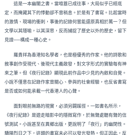
這是一本幽闇之書。當喧囂已成往事，大局似乎已經底
定，而掩藏其下的悸動卻不曾稍息。於是有了書寫。比起當時
的激情、現場的衝刺，事後的記錄何嘗能還原真相於萬一？但
文學以其隱喻，以其深思，反而捕捉了歷史以外的歷史，留下
見證──構成一種心史。
羅貴祥為香港知名學者，也是極優秀的作家。他的詩歌和
敘事創作受現代、後現代主義啟發，對文字形式的實驗每有神
來之筆。但《夜行記錄》顯現此前作品中少見的內斂和自覺。
小說不僅意在記錄作家曾關心、參與的社會經驗，也反省書寫
是否或如何能承載一代香港人的心聲。
面對眼前無路的現實，必須另闢蹊徑。一如書名所示，
《夜行紀錄》是遊走暗影中的隱微寫作，於無聲處聽有聲的信
號測試。小說甚至在異鄉出版，更說明了「夜行」的幽閉性。
驕陽烈日之下，這類的書寫未必可以發光發熱。但正因此，反