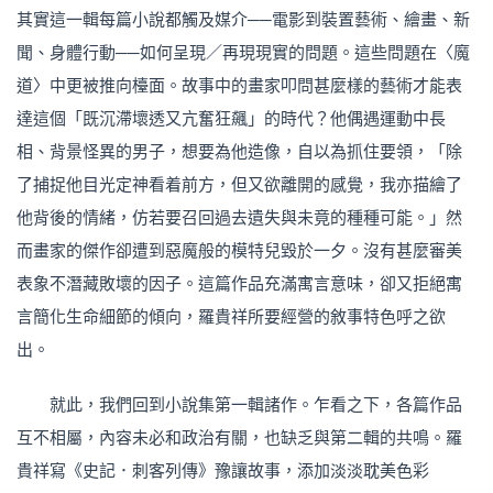
其實這一輯每篇小說都觸及媒介──電影到裝置藝術、繪畫、新
聞、身體行動──如何呈現／再現現實的問題。這些問題在〈魔
道〉中更被推向檯面。故事中的畫家叩問甚麼樣的藝術才能表
達這個「既沉滯壞透又亢奮狂飆」的時代？他偶遇運動中長
相、背景怪異的男子，想要為他造像，自以為抓住要領，「除
了捕捉他目光定神看着前方，但又欲離開的感覺，我亦描繪了
他背後的情緒，仿若要召回過去遺失與未竟的種種可能。」然
而畫家的傑作卻遭到惡魔般的模特兒毀於一夕。沒有甚麼審美
表象不潛藏敗壞的因子。這篇作品充滿寓言意味，卻又拒絕寓
言簡化生命細節的傾向，羅貴祥所要經營的敘事特色呼之欲
出。
就此，我們回到小說集第一輯諸作。乍看之下，各篇作品
互不相屬，內容未必和政治有關，也缺乏與第二輯的共鳴。羅
貴祥寫《史記．刺客列傳》豫讓故事，添加淡淡耽美色彩