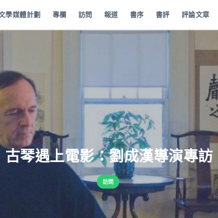
批文學媒體計劃
專欄
訪問
報道
書序
書評
評論文章
古琴遇上電影：劉成漢導演專訪
訪問