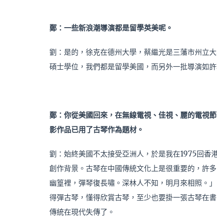
鄭：一些新浪潮導演都是留學英美呢。
劉：是的，徐克在德州大學，蔡繼光是三藩市州立大
碩士學位，我們都是留學美國，而另外一批導演如許
鄭：你從美國回來，
在無線電視、
佳視、
麗的電視節
影作品已用了
古琴
作為題材。
劉：始終美國不太接受亞洲人，於是我在1975回
創作背景。古琴在中國傳統文化上是很重要的，許多
幽篁裡，彈琴復長嘯。深林人不知，明月來相照。」
得彈古琴，懂得欣賞古琴，至少也要掛一張古琴在書
傳統在現代失傳了。