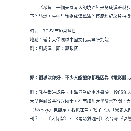
《希聲：一個美國琴人的境界》是劉成漢監製及
下的訪談，集中討論劉成漢導演的經歷和紀錄片拍攝
時間：2022年10月14日
地點：嶺南大學環球中國文化高等研究院
劉：劉成漢；鄭：鄭政恆
鄭：
劉導演你好，不少人認識你都是因為《電影賦比
劉：我在香港成長，中學畢業於喇沙書院，1968
大學得到公共行政碩士。在南加州大學讀書期間，大導演希
（
Frenzy
）見觀眾，我也在場，寫了〈與「緊張大
刊 》、 《大特寫》、 《電影雙週刊》及台灣 《