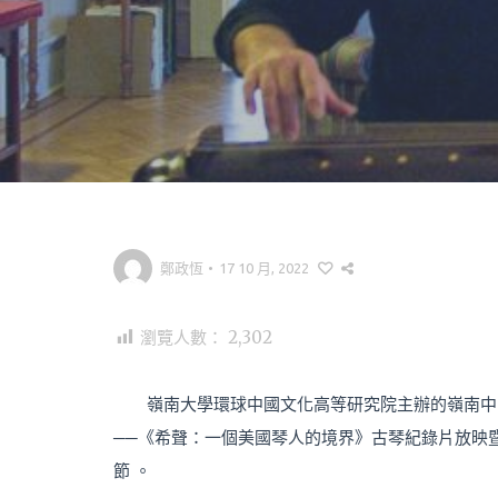
鄭政恆
•
17 10 月, 2022
瀏覽人數：
2,302
嶺南大學環球中國文化高等研究院主辦的嶺南中
──《希聲：一個美國琴人的境界》古琴紀錄片放映
節 。