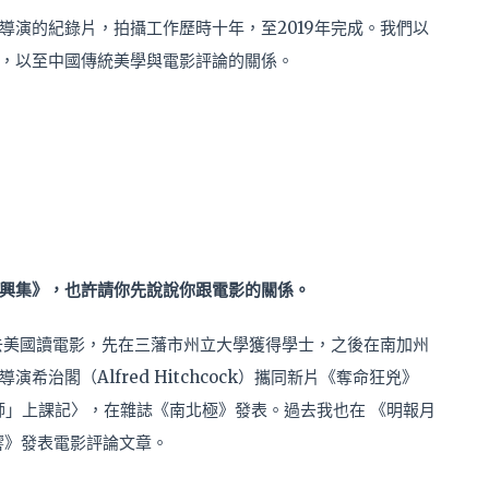
導演的紀錄片，拍攝工作歷時十年，至2019年完成。我們以
，以至中國傳統美學與電影評論的關係。
興集》，也許請你先說說你跟電影的關係。
年去美國讀電影，先在三藩市州立大學獲得學士，之後在南加州
治閣（Alfred Hitchcock）攜同新片《奪命狂兇》
師」上課記〉，在雜誌《南北極》發表。過去我也在 《明報月
影響》發表電影評論文章。