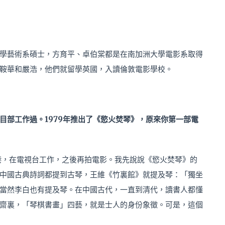
學藝術系碩士，方育平、卓伯棠都是在南加洲大學電影系取得
鞍華和嚴浩，他們就留學英國，入讀倫敦電影學校。
目部工作過。
1979
年推出了《慾火焚琴》，原來你第一部電
香港，在電視台工作，之後再拍電影。我先說說《慾火焚琴》的
中國古典詩詞都提到古琴，王維《竹裏館》就提及琴：「獨坐
當然李白也有提及琴。在中國古代，一直到清代，讀書人都懂
齋裏，「琴棋書畫」四藝，就是士人的身份象徵。可是，這個