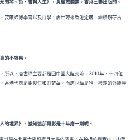
允的琴、詩、書與人生》，黃樹志翻譯，香港三聯出版的。
、要跟師傅學習以及自學。唐世璋來香港定居，繼續鑽研古
真的不容易。
，所以，唐世璋主要都是回中國大陸交流。2010年，十四位
，香港代表是謝俊仁和劉楚華，而唐世璋是唯一被邀的外籍琴
人的境界》，據知這部電影是十年磨一劍呢。
攝了唐世璋在北京大學和復旦大學的演奏。在拍攝的過程中，中美