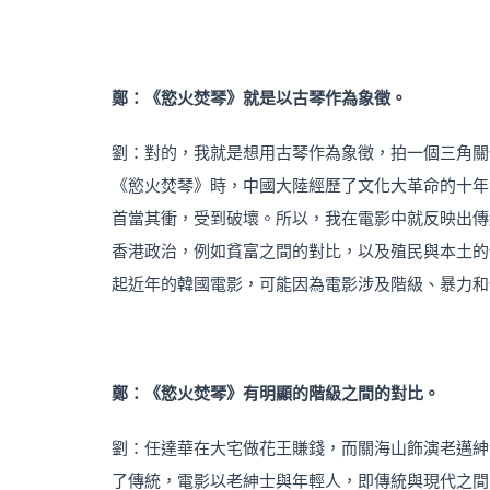
鄭：
《慾火焚琴》就是以古琴作為象徵。
劉：對的，我就是想用古琴作為象徵，拍一個三角關
《慾火焚琴》時，中國大陸經歷了文化大革命的十年
首當其衝，受到破壞。所以，我在電影中就反映出傳
香港政治，例如貧富之間的對比，以及殖民與本土的
起近年的韓國電影，可能因為電影涉及階級、暴力和
鄭：
《慾火焚琴》有明顯的階級之間的對比。
劉：任達華在大宅做花王賺錢，而關海山飾演老邁紳
了傳統，電影以老紳士與年輕人，即傳統與現代之間