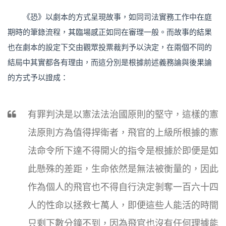
《恐》以劇本的方式呈現故事，如同司法實務工作中在庭
期時的筆錄流程，其臨場感正如同在審理一般。而故事的結果
也在劇本的設定下交由觀眾投票裁判予以決定，在兩個不同的
結局中其實都各有理由，而這分別是根據前述義務論與後果論
的方式予以證成：
有罪判決是以憲法法治國原則的堅守，這樣的憲
法原則方為值得捍衛者，飛官的上級所根據的憲
法命令所下達不得開火的指令是根據於即便是如
此懸殊的差距，生命依然是無法被衡量的，因此
作為個人的飛官也不得自行決定剝奪一百六十四
人的性命以拯救七萬人，即便這些人能活的時間
只剩下數分鐘不到，因為飛官也沒有任何理據能