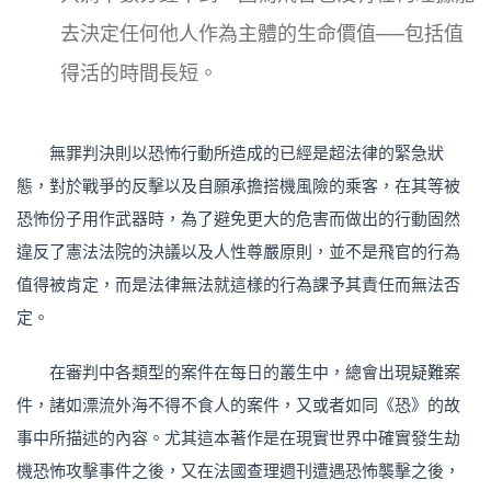
去決定任何他人作為主體的生命價值──包括值
得活的時間長短。
無罪判決則以恐怖行動所造成的已經是超法律的緊急狀
態，對於戰爭的反擊以及自願承擔搭機風險的乘客，在其等被
恐怖份子用作武器時，為了避免更大的危害而做出的行動固然
違反了憲法法院的決議以及人性尊嚴原則，並不是飛官的行為
值得被肯定，而是法律無法就這樣的行為課予其責任而無法否
定。
在審判中各類型的案件在每日的叢生中，總會出現疑難案
件，諸如漂流外海不得不食人的案件，又或者如同《恐》的故
事中所描述的內容。尤其這本著作是在現實世界中確實發生劫
機恐怖攻擊事件之後，又在法國查理週刊遭遇恐怖襲擊之後，