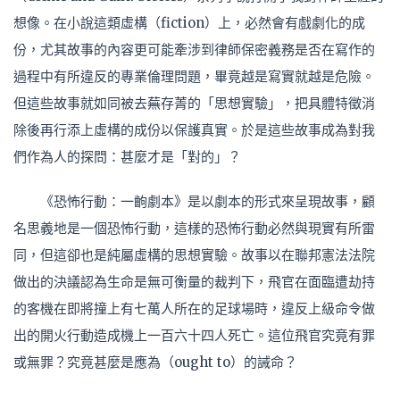
想像。在小說這類虛構（fiction）上，必然會有戲劇化的成
份，尤其故事的內容更可能牽涉到律師保密義務是否在寫作的
過程中有所違反的專業倫理問題，畢竟越是寫實就越是危險。
但這些故事就如同被去蕪存菁的「思想實驗」，把具體特徵消
除後再行添上虛構的成份以保護真實。於是這些故事成為對我
們作為人的探問：甚麼才是「對的」？
《恐怖行動：一齣劇本》是以劇本的形式來呈現故事，顧
名思義地是一個恐怖行動，這樣的恐怖行動必然與現實有所雷
同，但這卻也是純屬虛構的思想實驗。故事以在聯邦憲法法院
做出的決議認為生命是無可衡量的裁判下，飛官在面臨遭劫持
的客機在即將撞上有七萬人所在的足球場時，違反上級命令做
出的開火行動造成機上一百六十四人死亡。這位飛官究竟有罪
或無罪？究竟甚麼是應為（ought to）的誡命？