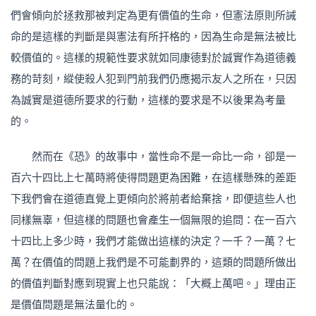
們會傾向於拯救那被判定為更有價值的生命，但憲法原則所誡
命的是這樣的判斷是與憲法有所扞格的，因為生命是無法被比
較價值的。這樣的規範性要求就如同康德對於誠實作為道德義
務的苛刻，縱使殺人犯到門前我們仍應揭示友人之所在，只因
為誠實是道德所要求的行動，這樣的要求是不以後果為考量
的。
然而在《恐》的故事中，當性命不是一命比一命，卻是一
百六十四比上七萬時將使得問題更為困難，在這樣懸殊的差距
下我們會在道德直覺上更傾向於將前者給棄捨，即便這些人也
同樣無辜，但這樣的問題也會產生一個無限的追問：在一百六
十四比上多少時，我們才能做出這樣的決定？一千？一萬？七
萬？在價值的問題上我們是不可能劃界的，這類的問題所做出
的價值判斷對應到現實上也只能說：「大概上萬吧。」理由正
是價值問題是無法量化的。