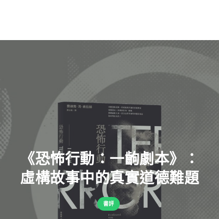
《恐怖行動：一齣劇本》：
虛構故事中的真實道德難題
書評