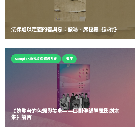
法律難以定義的善與惡：讀馮．席拉赫《罪行》
SampleX微批文學媒體計劃
書序
《雄艷者的色想與美典——邱剛健編導電影劇本
集》前言