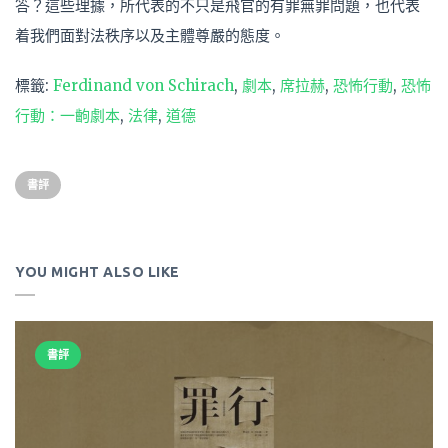
答？這些理據，所代表的不只是飛官的有罪無罪問題，也代表
着我們面對法秩序以及主體尊嚴的態度。
標籤:
Ferdinand von Schirach
,
劇本
,
席拉赫
,
恐怖行動
,
恐怖
行動：一齣劇本
,
法律
,
道德
書評
YOU MIGHT ALSO LIKE
書評