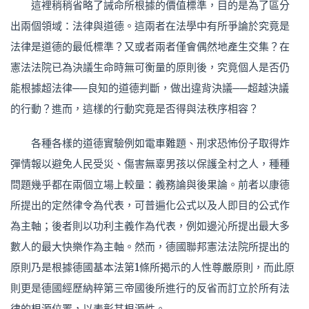
這裡稍稍省略了誡命所根據的價值標準，目的是為了區分
出兩個領域：法律與道德。這兩者在法學中有所爭論於究竟是
法律是道德的最低標準？又或者兩者僅會偶然地產生交集？在
憲法法院已為決議生命時無可衡量的原則後，究竟個人是否仍
能根據超法律──良知的道德判斷，做出違背決議──超越決議
的行動？進而，這樣的行動究竟是否得與法秩序相容？
各種各樣的道德實驗例如電車難題、刑求恐怖份子取得炸
彈情報以避免人民受災、傷害無辜男孩以保護全村之人，種種
問題幾乎都在兩個立場上較量：義務論與後果論。前者以康德
所提出的定然律令為代表，可普遍化公式以及人即目的公式作
為主軸；後者則以功利主義作為代表，例如邊沁所提出最大多
數人的最大快樂作為主軸。然而，德國聯邦憲法法院所提出的
原則乃是根據德國基本法第1條所揭示的人性尊嚴原則，而此原
則更是德國經歷納粹第三帝國後所進行的反省而訂立於所有法
律的根源位置，以表彰其根源性。