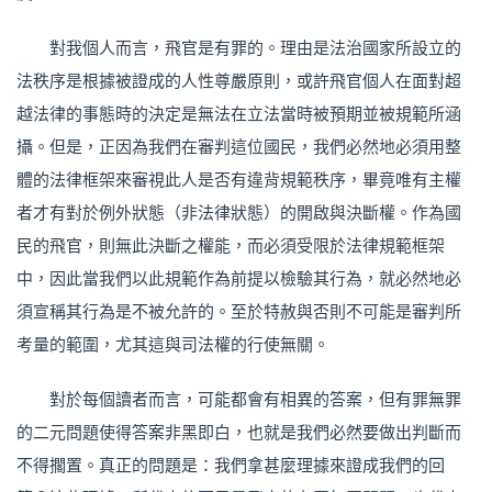
對我個人而言，飛官是有罪的。理由是法治國家所設立的
法秩序是根據被證成的人性尊嚴原則，或許飛官個人在面對超
越法律的事態時的決定是無法在立法當時被預期並被規範所涵
攝。但是，正因為我們在審判這位國民，我們必然地必須用整
體的法律框架來審視此人是否有違背規範秩序，畢竟唯有主權
者才有對於例外狀態（非法律狀態）的開啟與決斷權。作為國
民的飛官，則無此決斷之權能，而必須受限於法律規範框架
中，因此當我們以此規範作為前提以檢驗其行為，就必然地必
須宣稱其行為是不被允許的。至於特赦與否則不可能是審判所
考量的範圍，尤其這與司法權的行使無關。
對於每個讀者而言，可能都會有相異的答案，但有罪無罪
的二元問題使得答案非黑即白，也就是我們必然要做出判斷而
不得擱置。真正的問題是：我們拿甚麼理據來證成我們的回