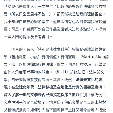
「女兒也是傳後人」一文提供了比較傳統與近代法律發展的視
點（所以與全書風格不統一），卻仍然缺乏強穩的理論審查。
我不知理由是擔心嚇怕學生，還是深信有心人自會尋找研讀途
徑；可是，作者應可對自己作品及讀者求知慾多點信心，提供
一些入門的提示及參考書目。
明白的，有人（特別是法律本科生）會懷疑研讀法律與文
學（包括電影、小說）有何價值，有何實用──Martin Škop認
為，這可以加強律師詮釋法律（條文、判決）的技巧，及學習
由他人角度思考事物的態度。（8、11）這說法把「法律與文
學」的研究侷限於技術層面。其實，既然，
法律是文化的表
現；在全球化年代，法律移植及在地化是常有的衝突及磨擦，
深入了解一地的文學是否已是指定程序？
就以性別平權為例，
究竟性別平等是否破壞了一地習俗？傳統文學是否真的未曾對
父權傳統批判？如何引入當下國際標準之餘又可令當地人接受