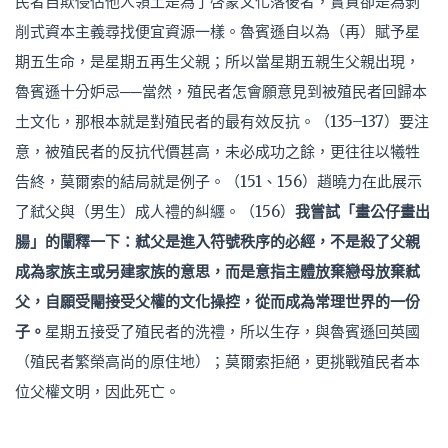
民者自欺侵佔他人領土是為了啓蒙文化落後者，實質卻是為剝
削式資本主義尋找便宜資源一樣。魯賓遜自以為（再）賦予星
期五生命，是星期五再生父親；所以當星期五親生父親出現，
魯賓遜十分妒忌──當然，殖民者怎會願意見到被殖民者回歸本
土文化，那根本就是對殖民者的最有效反抗。（135–137）要注
意，被殖民者的反抗代價甚高，未必成功之餘，更往往以犧牲
告終，莫爾索的結局就是例子。（151、156）趙曉力在此展示
了弒父與（男生）成人禮的糾纒。（156）
我嘗試「畫公仔畫出
腸」的闡釋一下：弒父是進入符號秩序的必經，不是殺了父親
成為家族主或另建家族的意思，而是意指主體放棄戀母放棄弒
父，自願受閹接受父權的文化操控，從而成為常理世界的一份
子。
星期五接受了殖民者的洗禮，所以生存，與魯賓遜回英國
（殖民者繁榮高尚的原住地）；莫爾索拒絕，更挑戰殖民者本
位父權文明，因此死亡。