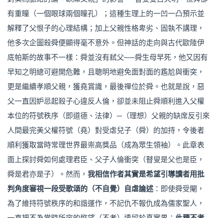
有重瞳（一個眼球兩個瞳孔）；這種生理上的一凹一凸預示並
解釋了父恨子的心理結構；加上父親性格卑劣、固執不講理，
他多次企圖殺舜便顯得毫不意外。但神話的走向與古代歐陸伊
底帕斯的故事不一樣：舜並沒有弒父──舜生母早死，他又因有
早知之明總可避開危難，且聰明地避免面對面的尷尬與衝突，
更是繼續孝順父親，獲堯賞識，最後禪位於舜。也就是說，惡
父一直因妒忌起殺子心違反人倫，卻並未阻止舜順利進入父權
本位的符號秩序（即道德、法律）─（理想）父親的缺席反引來
人間最完美父權符號（堯）對受虐兒子（舜）的加持，令後者
順利獲取當時常理世界最崇高獎品（成為眾生領袖）。此章表
面上探討舜如何處理君臣、父子人倫衝突（瞽叟是父也是臣，
舜是君亦是子）。然而，
我相信作者其實是希望引導讀者用批
判角度審視一段受歌頌的（不自覺）自虐論述
：即使舜受閹，
為了維持符號秩序的和諧運作，不記仇不報仇成為儒家聖人，
一直把不為當時所容的慾望（不孝）遺留於真實界；
此種不孝