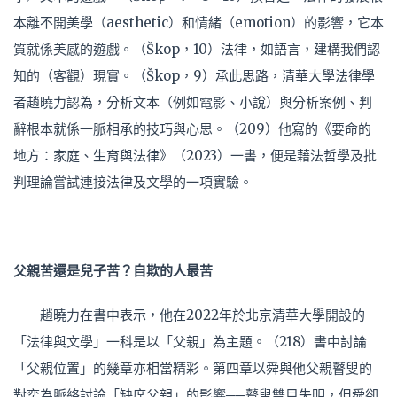
本離不開美學（aesthetic）和情緒（emotion）的影響，它本
質就係美感的遊戲。（Škop，10）法律，如語言，建構我們認
知的（客觀）現實。（Škop，9）承此思路，清華大學法律學
者趙曉力認為，分析文本（例如電影、小說）與分析案例、判
辭根本就係一脈相承的技巧與心思。（209）他寫的《要命的
地方：家庭、生育與法律》（2023）一書，便是藉法哲學及批
判理論嘗試連接法律及文學的一項實驗。
父
親苦
還是兒子苦？自欺的人最苦
趙曉力在書中表示，他在2022年於北京清華大學開設的
「法律與文學」一科是以「父親」為主題。（218）書中討論
「父親位置」的幾章亦相當精彩。第四章以舜與他父親瞽叟的
對奕為脈絡討論「缺席父親」的影響──瞽叟雙目失明，但舜卻