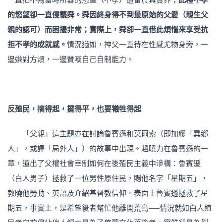
的慾望卻一直侵襲舜。舜因終身得不到最原始的父愛（親生父
親的認可）而困擾非常；實際上，舜卻一直借此煩惱來享受抗
拒不孝的成就感。
情況猶如，神父一直待在性感尤物身旁，一
邊嫌對方煩，一邊贊嘆自己自制能力。
反殖民，搞得
起，擺
得平，也要犧牲得
起
「父親」這主題亦在討論魯賓遜和莫爾索（即加繆「異鄉
人」，或譯「局外人」）的故事中出現。趙曉力在魯賓遜的一
章，道出了父權社會宰制如何在後殖民主義中滲構：魯賓遜
（白人男子）拯救了一位男性原住民，賜他名字「星期五」，
教曉他勞動、英語及介紹基督教信仰。表面上魯賓遜拯救了星
期五，事實上，是希望後者幫忙他離開荒島──情況就如白人殖