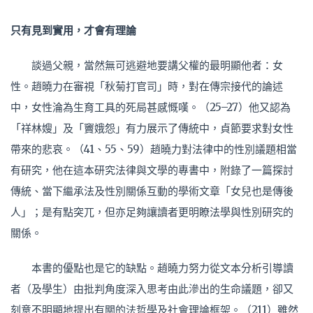
只有見到實用，才會有理
論
談過父親，當然無可逃避地要講父權的最明顯他者：女
性。趙曉力在審視「秋菊打官司」時，對在傳宗接代的論述
中，女性淪為生育工具的死局甚感慨嘆。（25–27）他又認為
「祥林嫂」及「竇娥怨」有力展示了傳統中，貞節要求對女性
帶來的悲哀。（41、55、59）趙曉力對法律中的性別議題相當
有研究，他在這本研究法律與文學的專書中，附錄了一篇探討
傳統、當下繼承法及性別關係互動的學術文章「女兒也是傳後
人」；是有點突兀，但亦足夠讓讀者更明瞭法學與性別研究的
關係。
本書的優點也是它的缺點。趙曉力努力從文本分析引導讀
者（及學生）由批判角度深入思考由此滲出的生命議題，卻又
刻意不明顯地提出有關的法哲學及社會理論框架。（211）雖然