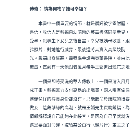
傳奇： 情為何物？誰可幸福？
本書中一個重要的情節，就是晨輝被字靈附體，
書信，收信人是戴福自幼暗戀的英華書院同學幸兒，
受孕，忍辱生下女兒之後自盡。幸兒被姨母收養，跟
雅照片，對她進行威脅，最後還將其賣入高級妓院。
光。戴福出身貧寒，靠獎學金讀完英華書院，並由此
無量，直到有一天他跟着風月老手王韜進出煙花之地
一個是即將受洗的華人傳教士，一個是淪入風月
成正果。戴福無力支付高昂的出場費，兩人唯有偷偷
連琵琶仔的尊貴身份都沒有，只能聽命於妓院的接客
做妾。這段孽緣的高潮，就是王韜先生資助戴福，為
情郎解釋說自己能夠在此接客，是因為自己早就就沒
還是要面對命運，嫁給某公白行（鴉片行）東主之子