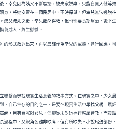
後，幸兒因為姨父不斷騷擾，被夫家嫌棄，只能自賣入低等妓
贖身，將她安置在一個民居中，不時探望。但幸兒無法逃脫往
。姨父淹死之後，幸兒雖然得救，但也需要長期醫治，誕下生
撫養成人，終生鬱鬱。
》的形式敘述出來，再以晨輝作為幸兒的載體，進行回應，可
立聯繫而尋找現實生活意義的敘事方式。在現實之中，少女晨
到，自己生存的目的之一，是要在現實生活中尋找父親。晨輝
高超，用美食寬慰女兒，但卻從未對她進行嚴厲管教，而晨輝
長過程中，父親角色雖非缺席，但有所缺失。小說尾聲部份，