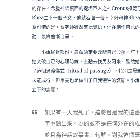
的存在。希臘神話裏面的提坦巨人之神Cronus推
Rhea生下一個子女，他就吞噬一個。幸好母神Rhea將
為可惜的是，費老師雖然有此覺悟，但在創作自己的
動，最終羞慚自盡。
小說尾聲部份，晨輝決定要改變自己命運，訂下
她突破自己的心理防線，主動去找男友阿來。雖然她
了這個過渡儀式（ritual of passage），
未能成行，但畢竟也是做出了自我犧牲的姿態。小說
立下的志願：
如果有一天我死了，這將會是我的遺書
字重鑄出來。為的並不是任何外在的成
並且為神話故事畫上句號。對我這個毫