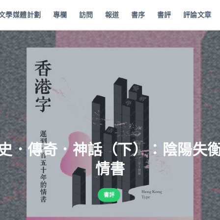
批文學媒體計劃
專欄
訪問
報道
書序
書評
評論文章
史．傳奇．神話（下）：陰陽失
情書
書評