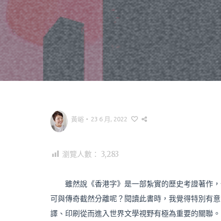
黃峪
•
23 6 月, 2022
瀏覽人數：
3,283
雖然說《香港字》是一部紮實的歷史考證著作，
可與傳奇截然分離呢？閱讀此書時，我覺得特別有意
譯、印刷從而進入世界文學視野有極為重要的關聯。