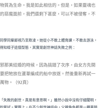
物質為生命。我是如此相信的。但是，如果靈魂也
的惡魔面前，我們還剩下甚麼，可以不被侵奪，不
同學同輩鄙視乃至欺凌。她從小不敢上體育課，不敢去游泳，
得知蛭子這個型態，其實是創世神話失敗之例：
邪那美結婚的時候，因為搞錯了次序，由女方先開
要把牠放在蘆葦編成的船中放逐。然後重新再試一
萬物。（92頁）
「失敗的創世，真是有意思啊。」雖然小說中沒有仔細闡明，
的嘗試。實際上，在不少創世神話中，父親角色都是一種黑暗