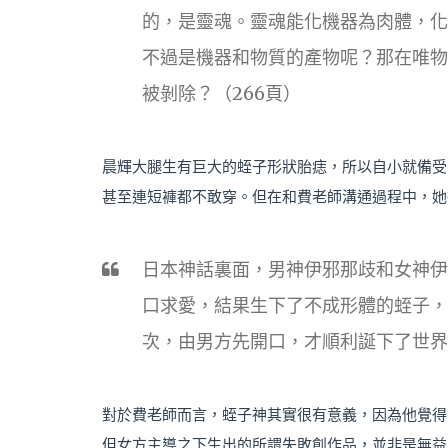
的，是靈魂。靈魂能化機器為肉體，化
不過是機器和物質的產物呢？那在唯物
被剝除？（266頁）
晨輝大腿生有巨大的蛭子形狀胎痣，所以自小就備受
甚至連短褲都不敢穿。但在和費老師溝通過程中，她
日本神話裏面，男神伊邪那歧和女神伊
口求愛，結果生下了不成形體的蛭子，
次，由男方先開口，才順利誕下了世界
對於費老師而言，蛭子神其實很有意義，因為他覺得
但女方主導之下生出的所謂失敗創作品，並非是無益