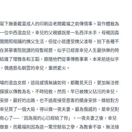
寫下撫養戴富成人的印刷店老闆戴福之前傳情事。寫作體裁為
一位中西混血兒。幸兒的父親據說是一名西洋水手，母親因姦
隨開照相鋪的姨父生活，但從小就遭受姨父凌辱，拍下各種不
在英華書院就讀的短暫經歷，似乎已經是幸兒人生最快樂的時
結識了理雅各和王韜，跟隨他們從事傳教事業，本來前途似乎
，偶遇藝名朝雲的幸兒，重燃愛火。
場的混血女郎，這段感情無論如何，都難見天日，更加無法修
摸摸以傳教為名，不時短敘。然而，早已被姨父玷污的幸兒，
安排，最好的出路，也不過是接受恩客的贖身安排，嫁給對方
幸兒買了一個大局，得以做一夜夫妻。最為傷感的，是幸兒對
有心了
──「
因為我的心已經給了你」。一夜夫妻之後，幸兒
做妾，而戴福則因為這一驚世駭俗之舉，為教會不容，無法接