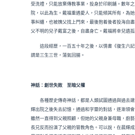
受洗禮，只能放棄傳教事業，投身於印刷舖。數年之
院，以此為生。戴福重遇愛人，只能傾其所有，為她
事糾纏，也被姨父找上門來，最後抱着後者投海自盡
父不明的兒子戴富之後，自盡身亡。戴福將幸兒遺孤
這段經歷，一百五十年之後，以情書《復生六記
謂是三生三世，蕩氣回腸。
神話：創世失敗 至暗父權
各種歷史傳奇神話，都是人類試圖通過與過去建
輝出院之後失去記憶，通過和字靈的對話，逐漸領會
雖然一直得到父親照顧，但她的父親身兼母職，廚藝
長兄反而扮演了父親的管教角色。可以說，在晨輝成