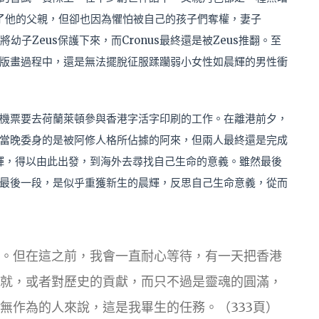
翻了他的父親，但卻也因為懼怕被自己的孩子們奪權，妻子
幼子Zeus保護下來，而Cronus最終還是被Zeus推翻。至
版畫過程中，還是無法擺脫征服蹂躪弱小女性如晨輝的男性衝
機票要去荷蘭萊頓參與香港字活字印刷的工作。在離港前夕，
當晚委身的是被阿修人格所佔據的阿來，但兩人最終還是完成
特別是晨輝，得以由此出發，到海外去尋找自己生命的意義。雖然最後
最後一段，是似乎重獲新生的晨輝，反思自己生命意義，從而
。但在這之前，我會一直耐心等待，有一天把香港
就，或者對歷史的貢獻，而只不過是靈魂的圓滿，
無作為的人來說，這是我畢生的任務。（333頁）