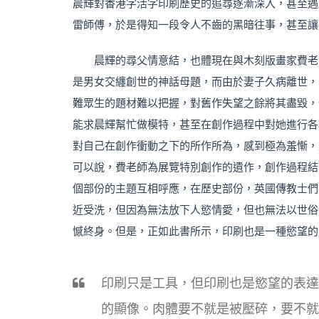
晨輝對香港字活字印刷歷史的追尋逐漸深入，甚至遇
雷師傅，於是得知一段令人不齒的黑暗往事，甚至讓
晨輝的尋父情意結，也體現在與木刻版畫家費老
是男女交纏創世的神話母題，而由於妻子久病離世，
難眾生的題材難以把握，對舊作失望之餘將其盡毀，
能求晨輝幫忙做模特，甚至在創作過程中對她進行各
對自己在創作衝動之下的所作所為，感到極為羞慚，
可以說，費老師為展覽特別創作的遺作，創作過程結
個部份的主題互相呼應，在歷史部份，英國傳教士們
近受洗，但因為無法放下人慾情愛，但也無法以世俗
憾終身。但是，正如此書所示，印刷也是一種慾望的
印刷只是工具，但印刷也是慾望的表達
的顯像。肉體要不就是被壓碎，要不就