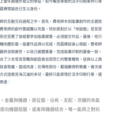
上當年跟隨外祖父的學徒，如今備受尊敬的活字印刷業界行尊
晨輝懷疑自己生父身份。
師的互動交往過程之中。首先，費老師木刻版畫創作的主題就
費老師的創作靈感難以充盈，特別是對於以「地獄變」受苦受
但也答應了容姐要參加版畫展覽，必須提交作品。最後，他只
種肉體折磨。版畫作品得以完成，而晨輝卻身心俱創，費老師
最終自殺謝世，以自己屍體重量，完成版畫印制的最後一部。
合了少女受苦受難與創造者自罰而亡的雙重犧牲。這與以上兩
捨身取義，道成肉身；在傳奇部份，戴福雖得聆教義，幾次接
方式拯救苦海沉淪的幸兒，最終只能寄情於活字印刷行業，遺
表達：
。金屬與機器，是征服、佔有、支配、流播的本能
是向機器屈服，或者與機器結合。唯一能與之對抗