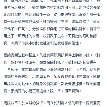
另一個別具心思的細節是：「教堂內，莉莉亞坐在前排，一邊
聽著詩班練習，一邊翻閱追思禮的紀念冊。冊上的中英文都是
她親自寫的。她翻到最後一頁，從小提包裡拿出眼鏡；那一版
有一個分號被植成逗號，她前後改了三次，總算沒錯了。莉莉
亞鬆了一口氣。」分號是個很難用得正確的標點符號，莉莉亞
用上了，顯示她的學養；校對改了三次，可見她的眼利和認
真，呼應了小說中她比較挑剔和注意細節的個性。
張婉雯關注動物權益，集裡有兩篇應該算得上動物小說。〈打
死一頭野豬〉裡確有一頭野豬給打死了，被打死的其實還有
「白痴仔」羅志峰和他的南亞裔好朋友阿稔。〈老貓〉就索性
用貓的身份去寫。以前學太極，師父教我們動作要如貓，就是
無論多大的動作，如轉身蹬腿跳躍，都要像貓那樣，輕柔而連
貫。張婉雯的小說正是這樣，狠、準，但不費勁。
說狠並不在於言辭的強悍，而在於刻劃人情的精準，兩者兼備