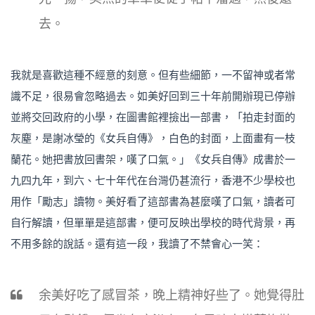
去。
我就是喜歡這種不經意的刻意。但有些細節，一不留神或者常
識不足，很易會忽略過去。如美好回到三十年前開辦現已停辦
並將交回政府的小學，在圖書館裡撿出一部書，「拍走封面的
灰塵，是謝冰瑩的《女兵自傳》，白色的封面，上面畫有一枝
蘭花。她把書放回書架，嘆了口氣。」《女兵自傳》成書於一
九四九年，到六、七十年代在台灣仍甚流行，香港不少學校也
用作「勵志」讀物。美好看了這部書為甚麼嘆了口氣，讀者可
自行解讀，但單單是這部書，便可反映出學校的時代背景，再
不用多餘的說話。還有這一段，我讀了不禁會心一笑：
余美好吃了感冒茶，晚上精神好些了。她覺得肚