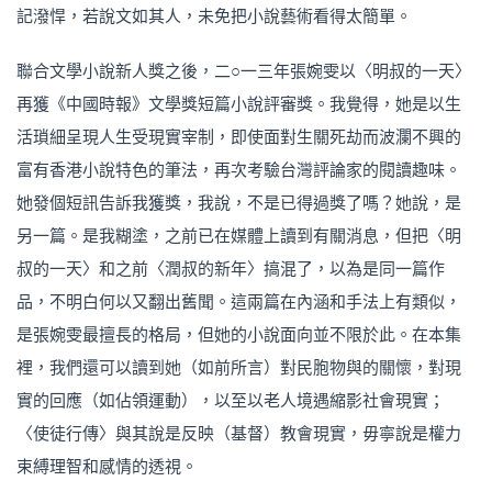
記潑悍，若說文如其人，未免把小說藝術看得太簡單。
聯合文學小說新人獎之後，二○一三年張婉雯以〈明叔的一天〉
再獲《中國時報》文學獎短篇小說評審獎。我覺得，她是以生
活瑣細呈現人生受現實宰制，即使面對生關死劫而波瀾不興的
富有香港小說特色的筆法，再次考驗台灣評論家的閱讀趣味。
她發個短訊告訴我獲獎，我說，不是已得過獎了嗎？她說，是
另一篇。是我糊塗，之前已在媒體上讀到有關消息，但把〈明
叔的一天〉和之前〈潤叔的新年〉搞混了，以為是同一篇作
品，不明白何以又翻出舊聞。這兩篇在內涵和手法上有類似，
是張婉雯最擅長的格局，但她的小說面向並不限於此。在本集
裡，我們還可以讀到她（如前所言）對民胞物與的關懷，對現
實的回應（如佔領運動），以至以老人境遇縮影社會現實；
〈使徒行傳〉與其說是反映（基督）教會現實，毋寧說是權力
束縛理智和感情的透視。