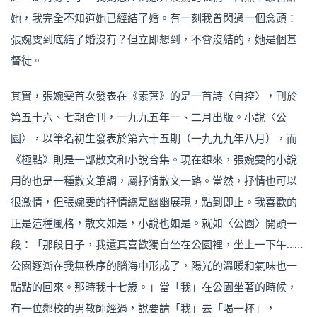
她，我完全不知道她已經結了婚。有一刻我曾閃過一個念頭：
張婉雯到底結了婚沒有？但立即想到，不會沒結的，她是個基
督徒。
其實，張婉雯首次發表在《素葉》的是一首詩〈自控〉，刊於
第五十六、七期合刊，一九九五年一、二月出版。小說〈公
園〉，以筆名初生發表於第六十五期（一九九九年八月），而
《極點》則是一部散文和小說合集。現在想來，張婉雯的小說
用的也是一種散文筆調，屬抒情散文一路。當然，抒情也可以
很激情，但張婉雯的抒情總是幽幽展現，點到即止。我喜歡的
正是這種風格，散文如是，小說也如是。就如〈公園〉開頭一
段：「那段日子，我還真喜歡獨自坐在公園裡，坐上一下午……
公園逐漸在我無秩序的腦海中形成了，陽光的溫暖和氣味也一
點點的回來。那時我十七歲。」當「我」在公園坐著的時候，
有一位鄰校的男教師經過，說要請「我」去「喝一杯」，