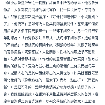
中篇小說決選評審之一楊照在評審會中所說的意思，他說參賽
作品「大多都使用同樣的模式寫作：找一個很神奇、奇特的
點，然後從這個點開始發揮，『好像找到這個點，小說就成立
了』。他們不在意如何為人物與情節發展關係，甚至連如何使
用語言把各個不同元素組合在一起都不講究。」另一位評審東
年則認為，「台灣作家注重形式、技巧卻不講故事，造成書寫
的不自然」。張婉雯的得獎小說〈潤叔的新年〉貫徹了她歷年
的寫作風格，沉潛細膩，人物關係、性格的推展近乎不動聲
色，氣氛與情節相緊扣，作者的刻意經營僅於此窺見。沒有炫
目的所謂技巧，更沒有就小說主角的殯儀仵工背景而搬巧弄
奇，感動人心的是其中緩緩滲出的人情世故。如果說西西寫殯
儀化妝師的《像我這樣的一個女子》尚有一點曲折，〈潤叔的
新年〉是把可能的一點煽情也消滅於萌芽狀態。這樣子的小
說，我跟張婉雯說，在香港不用指望得到甚麼徵文的首獎。我
慶幸台灣還是有目光深邃，珍視文學傳統的評論家。正因如