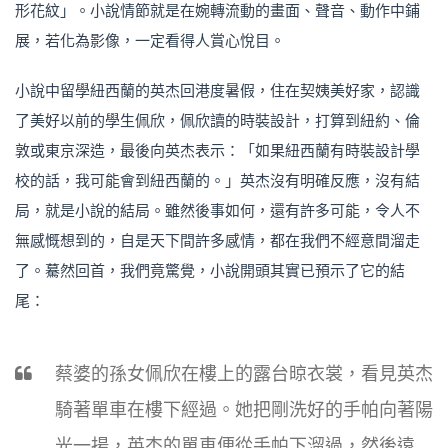
形花紋」。小說情節就是在婉轉流動的畫面、聲音、動作中鋪
展，若化為影像，一定看得人賞心悅目。
小說中留學紐西蘭的英杰回港度暑假，住在契姨美好家，認識
了美好以前的學生佩欣，佩欣讀的時裝設計，打算到紐約、倫
敦或東京深造，最後向英杰表示：「如果紐西蘭有時裝設計學
校的話，我可能會到紐西蘭的。」英杰沒有明確反應，沒有結
局，就是小說的結局。雖然後事如何，還有許多可能，令人不
無感慨想到的，自是天下間許多感情，都在我們不經意間溜走
了。驀然回首，我們竟驚覺，小說開頭其實已預示了它的結
尾：
蔡婆的孫女佩欣在樓上的露台晾衣裳，看見英杰
騎著單車在樓下經過。她把剛洗好的手帕向著陽
光一揚，英杰的單車便從手帕下溜過，然後遠