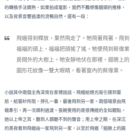
的轉換手法嫻熟，如果拍成電影，我們不難想像鏡頭的推移，
以及背景音響過渡的流暢自然。還有一段：
飛蛾得到釋放，果然飛走了。牠飛著飛著，飛到
福福的頭上，福福把頭搖了搖，牠便飛到蔡偉業
房間外的大樹上。牠安靜地伏在那裡，翅膀上的
圓形花紋像一雙大眼睛，看著窗內的蔡偉業。
小說其中兩個主角深宵在家裡說話，飛蛾給燈光吸引撲到窗
前，給窗紗所阻，掙扎一番，最後飛到另一家。兩個場景由飛
蛾牽引，再一次順利過渡。張婉雯用的是很傳統的全知觀點，
她以上帝之耳，聽到人類聽不到的聲音；用上帝之眼，在深沉
的黑夜看到飛蛾由一家飛到另一家，以至於飛蛾「翅膀上的圓