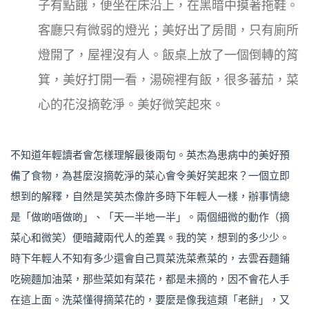
子有點餓，便坐在床沿上，在黑暗中摸著拖鞋。
客廳只有微弱的燈光；美好出了房間，只有廁所
燈開了，屋裡沒有人。飯桌上放了一個倒轉的筲
箕，美好打開一看，湯碗裡有飯，很多蕃茄，菜
心的花沒摘乾淨。美好微笑起來。
不知道年輕讀者會怎樣理解最後兩句。英杰為患病中的美好預
備了食物，為甚麼沒摘乾淨的菜心會令美好笑起來？一個立即
想到的解釋，自然是笑英杰像許多時下年輕人一樣，辦事情總
是「做啲唔做啲」、「天一半地一半」。兩個細微的動作（摘
菜心和微笑）便暗藏兩代人的差異。我的笑，想到的多少少。
時下年輕人不知有多少還會自己買菜洗菜煮菜的，去雲吞麵鋪
吃碗麵加油菜，那些菜如有菜花，都是未摘的，因不會花人手
在這上面。洗菜懂得摘菜花的，要麼是像我這類「老餅」，又