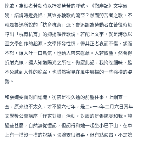
挽歌，為役者勞動時以抒發勞苦的呼號。《微塵記》文字幽
婉，語調時近憂悒，其豈亦輓歌的流亞？然而勞苦者之歌，不
就是魯迅所說的「杭育杭育」派？魯迅認為勞動者在苦役時每
哼出「杭育杭育」的抑揚頓挫歌調，若配上文字，就是詩歌以
至文學創作的起源。文學抒發性情，得其正者哀而不傷，怨而
不怒，讓人吐一口烏氣，也給人帶來慰藉。人若微塵，然會得
折射光線，讓人知道陽光之所在。微塵此記，我掩卷細味，雖
不免感到人性的脆弱，也隱然窺見在風中飄揚的一些強橫的姿
勢。
和張婉雯面對面認識，彷彿是很久遠的前塵往事，上網查一
查，原來也不太久，才不過六七年，是二○一○年二月六日青年
文學獎公開講座「作家對談」活動，對談的是張婉雯和我。談
過些甚麼，自然無從憶記，但記得和她一起坐小巴下山，在車
上有一搭沒一搭的說話。張婉雯很溫柔，但有點嚴肅，不是讓