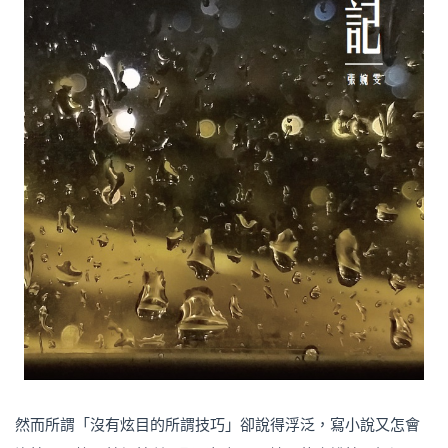
然而所謂「沒有炫目的所謂技巧」卻說得浮泛，寫小說又怎會