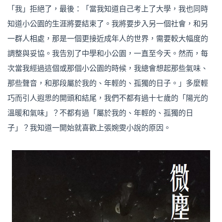
「我」拒絕了，最後：「當我知道自己考上了大學，我也同時
知道小公園的生涯將要結束了。我將要步入另一個社會，和另
一群人相處，那是一個更接近成年人的世界，需要較大幅度的
調整與妥協。我告別了中學和小公園，一直至今天。然而，每
次當我經過這個或那個小公園的時候，我總會想起那些氣味、
那些聲音，和那段屬於我的、年輕的、孤獨的日子。」多麼輕
巧而引人遐思的開頭和結尾，我們不都有過十七歲的「陽光的
溫暖和氣味」？不都有過「屬於我的、年輕的、孤獨的日
子」？我知道一開始就喜歡上張婉雯小說的原因。