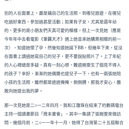
別的人在面書上，盡是鋪自己的生活照，到哪兒旅遊，在哪兒
吃過好東西，參加過甚麼活動；如果有子女，尤其是還年幼
的，更多的是小朋友們天真可愛的模樣。但上一次見她（應是
今年年中去看電影《筆覊天才》遇上她並承她購票相贈的前一
次），知道她懷了孕，然後知道她誕下BB，但幾年下來，從沒
在面書上讀過她寫自己的兒子，更不要說貼照片了。上了年紀
的人心裡總是多疑，真有一刻心想，難道婉雯生了個見不得人
的孩子？幸好，漸漸的她偶爾也提兒子一下，也有一兩張她陪
小孩的生活照，雖然都是遮遮掩掩，側側膊，那我才安心，膽
敢向她提出我的夢。
那一次見她是二○一二年四月，我和江瓊珠在結束了的數碼電台
主持一個讀書節目「周末書會」，其中一集請了張婉雯來做訪
問，幾個月前，二○一一年十一月，她得了台灣第二十五屆聯合