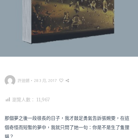
許迪鏘
•
28 3 月, 2017
瀏覽人數：
11,967
那個夢之後一段很長的日子，我才鼓足勇氣告訴張婉雯，在這
個奇怪而短暫的夢中，我就只問了她一句：你是不是生了隻狸
貓？