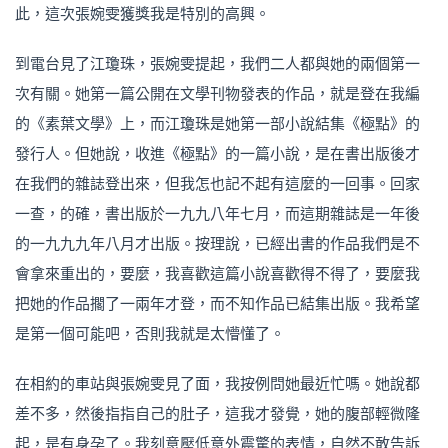
此，這次張婉雯獲獎我是特別的高興。
到電台見了江瓊珠，張婉雯提起，我們二人都與她的兩個第一
次有關。她第一篇公開在文學刊物發表的作品，就是登在我編
的《素葉文學》上，而江瓊珠是她第一部小說結集《極點》的
發行人。但她說，收進《極點》的一篇小說，是在書出版後才
在我們的雜誌登出來，但我怎也記不起有這麼的一回事。回家
一查，的確，書出版於一九九八年七月，而這期雜誌是一年後
的一九九九年八月才出版。按理說，已經出書的作品我們是不
會拿來重出的，要麼，我喜歡這篇小說喜歡得不得了，要麼我
把她的作品擱了一兩年才登，而不知作品已結集出版。我希望
是第一個可能吧，否則我就是太懵懂了。
在相約的車站與張婉雯見了面，我按例問她最近忙嗎。她說都
差不多，然後指指自己的肚子，這我才發覺，她的腹部輕微隆
起，是有身孕了。我刻意壓低意外震驚的表情，自然不敢告訴