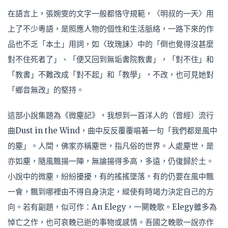
在語言上，張婉雯的文字一般都恪守規範，〈明叔的一天〉用
上了不少粵語，是照應人物的個性和生活脈絡，一路下來的作
品也不乏「本土」用詞，如〈玫瑰誄〉中的「倒也覺得沒甚麼
對不住死者了」、「便又回到無垢書院教書」，「對不住」和
「教書」不難改成「對不起」和「教學」，不改，也可見她對
「鄉音無改」的堅持。
這部小說集題為《微塵記》，我想到一首洋人的（曾經）流行
曲Dust in the Wind，曲中反反覆覆唱著一句「我們都是風中
的塵」。人間，佛家亦稱塵世，指凡俗的世界。人處塵世，是
亦如塵，隨風飄揚一陣，無論揚得多高，多遠，仍復歸於土。
小說中的微塵，紛紛擾擾，有的搖搖墜落，有的仍要在風中飄
一會，飄到哪裡由不得自身決定，縱使有時竭力決定自己的方
向。若有副題，似可作：An Elegy，一闋輓歌。Elegy雖多為
悼亡之作，也可哀輓已逝的事物或感情。吾國之輓歌一說亦作