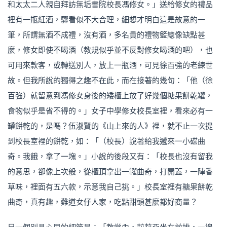
和太太二人親自拜訪無垢書院校長馮修女。」送給修女的禮品
裡有一瓶紅酒，驟看似不大合理，細想才明白這是故意的一
筆，所謂無酒不成禮，沒有酒，多名貴的禮物籃總像缺點甚
麼，修女即使不喝酒（教規似乎並不反對修女喝酒的吧），也
可用來款客，或轉送別人，放上一瓶酒，可見徐百強的老練世
故。但我所說的獨得之趣不在此，而在接著的幾句：「他（徐
百強）就留意到馮修女身後的矮櫃上放了好幾個糖果餅乾罐，
食物似乎是省不得的。」女子中學修女校長室裡，看來必有一
罐餅乾的，是嗎？伍淑賢的《山上來的人》裡，就不止一次提
到校長室裡的餅乾，如：「（校長）說著給我遞來一小碟曲
奇。我餓，拿了一塊。」小說的後段又有：「校長也沒有留我
的意思，卻像上次般，從櫃頂拿出一罐曲奇，打開蓋，一陣香
草味，裡面有五六款，示意我自己挑。」校長室裡有糖果餅乾
曲奇，真有趣，難道女仔人家，吃點甜頭甚麼都好商量？