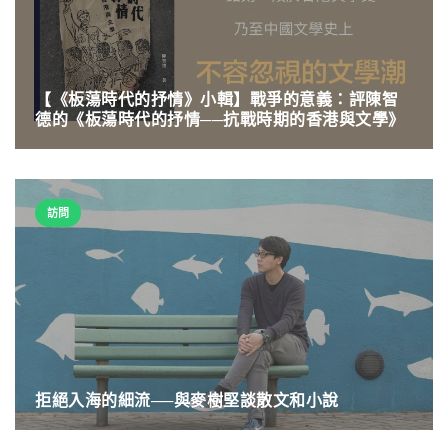
【《板蕩時代的抒情》小輯】戰爭的意義：評陳智
德的《板蕩時代的抒情──抗戰時期的香港與文學》
訪問
拒絕入海的細流──與麥樹堅談散文和小說