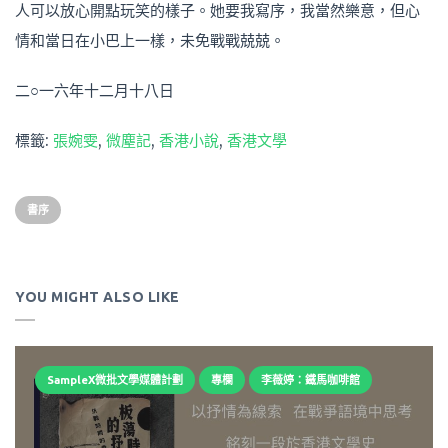
人可以放心開點玩笑的樣子。她要我寫序，我當然樂意，但心
情和當日在小巴上一樣，未免戰戰兢兢。
二○一六年十二月十八日
標籤:
張婉雯
,
微塵記
,
香港小說
,
香港文學
書序
YOU MIGHT ALSO LIKE
SampleX微批文學媒體計劃
專欄
李薇婷：鐵馬咖啡館