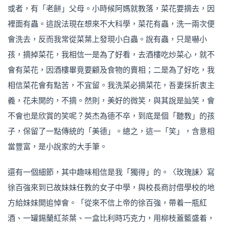
或者，有「老餅」父母。小時候阿媽就教落，菜花要摘去，因
裡面有蟲。這說法現在想來不大科學，菜花有蟲，洗一兩次便
會洗去，反而我常從菜葉上發現小白蟲。說有蟲，只是嚇小
孩，摘掉菜花，我相信一是為了好看，去酒樓吃炒菜心，就不
會有菜花，因酒樓畢竟要顧及食物的賣相；二是為了好吃，我
相信菜花會有點苦，不宜留。我洗菜必摘菜花，吾妻採折衷主
義，花未開的，不摘。然則，美好的微笑，與其說是訕笑，會
不會也是欣賞的笑呢？英杰為德不卒，到底是個「聽教」的孩
子，保留了一點傳統的「美德」。總之，這一「笑」，含意相
當豐富，是小說家的大手筆。
還有一個細節，其中趣味相信是我「獨得」的。〈玫瑰誄〉寫
徐百強來到已故妹妹任教的女子中學，與校長商討借學校的地
方給妹妹開追悼會。「從來不信上帝的徐百強，帶着一瓶紅
酒、一罐錫蘭紅茶葉、一盒比利時巧克力，用柳枝蓋籃盛着，