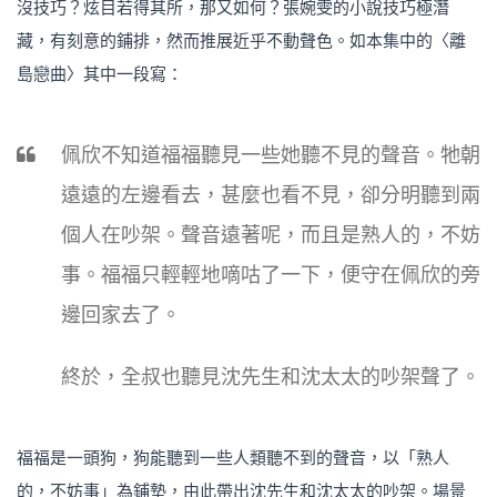
沒技巧？炫目若得其所，那又如何？張婉雯的小說技巧極潛
藏，有刻意的鋪排，然而推展近乎不動聲色。如本集中的〈離
島戀曲〉其中一段寫：
佩欣不知道福福聽見一些她聽不見的聲音。牠朝
遠遠的左邊看去，甚麼也看不見，卻分明聽到兩
個人在吵架。聲音遠著呢，而且是熟人的，不妨
事。福福只輕輕地嘀咕了一下，便守在佩欣的旁
邊回家去了。
終於，全叔也聽見沈先生和沈太太的吵架聲了。
福福是一頭狗，狗能聽到一些人類聽不到的聲音，以「熟人
的，不妨事」為鋪墊，由此帶出沈先生和沈太太的吵架。場景