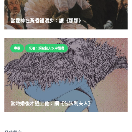
當愛神在黃昏裡漫步：讀《娜娜》
專欄
米哈：頭被按入水中讀書
當她婚後才遇上他：讀《包法利夫人》