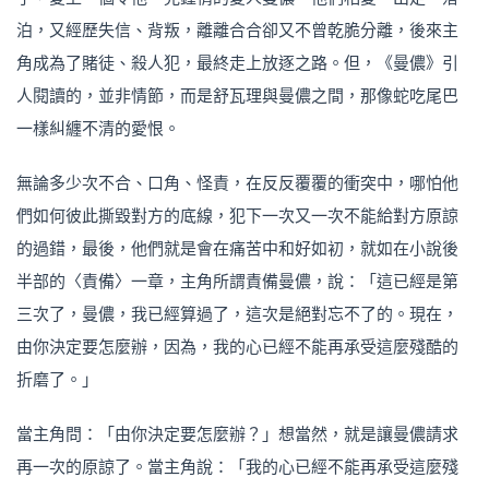
泊，又經歷失信、背叛，離離合合卻又不曾乾脆分離，後來主
角成為了賭徒、殺人犯，最終走上放逐之路。但，《曼儂》引
人閱讀的，並非情節，而是舒瓦理與曼儂之間，那像蛇吃尾巴
一樣糾纏不清的愛恨。
無論多少次不合、口角、怪責，在反反覆覆的衝突中，哪怕他
們如何彼此撕毀對方的底線，犯下一次又一次不能給對方原諒
的過錯，最後，他們就是會在痛苦中和好如初，就如在小說後
半部的〈責備〉一章，主角所謂責備曼儂，說：「這已經是第
三次了，曼儂，我已經算過了，這次是絕對忘不了的。現在，
由你決定要怎麼辦，因為，我的心已經不能再承受這麼殘酷的
折磨了。」
當主角問：「由你決定要怎麼辦？」想當然，就是讓曼儂請求
再一次的原諒了。當主角說：「我的心已經不能再承受這麼殘