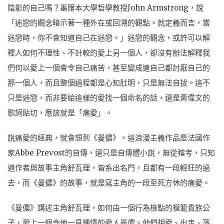
陰影的自己嗎？墨爾本大學哲學教授John Armstrong，說
「迷戀的觀念暗示著一種外在或回溯的觀點。就定義而言，當
迷戀時，你不會知道自己在迷戀。」迷戀的觀念，或許可以解
釋人如何不理性、不計較的愛上另一個人，卻沒有辦法解釋我
們何以愛上一個會令自己痛苦，甚至變成連自己都討厭自己的
那一個人，而且整個過程都是心知肚明，只是無法自拔。這不
只是迷戀，而非要給這樣的愛找一個命名的話，還是黃偉文的
歌詞貼切，應該就是「痛愛」。
說痛愛的經典，就會想到《曼儂》。這浪漫主義作品是法國作
家Abbe Prevost的自傳，還只是自傳體小說，無從稽考，只知
道作者與故事主角舒瓦理，皆系出名門，且都有一段輕狂的過
去，而《曼儂》的故事，就是寫主角的一段至死方休的痛愛。
《曼儂》講述主角舒瓦理，如何由一個行為檢點的模範貴族公
子，愛上一個令他一見鍾情的愛人曼儂。他們相愛、出走、落