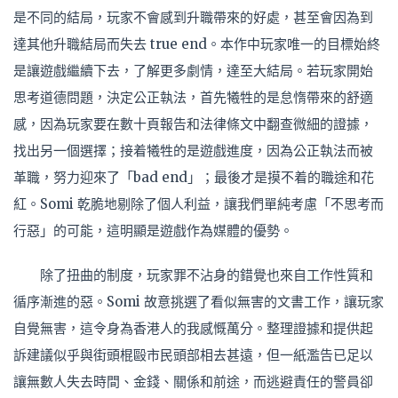
是不同的結局，玩家不會感到升職帶來的好處，甚至會因為到
達其他升職結局而失去 true end。本作中玩家唯一的目標始終
是讓遊戲繼續下去，了解更多劇情，達至大結局。若玩家開始
思考道德問題，決定公正執法，首先犧牲的是怠惰帶來的舒適
感，因為玩家要在數十頁報告和法律條文中翻查微細的證據，
找出另一個選擇；接着犧牲的是遊戲進度，因為公正執法而被
革職，努力迎來了「bad end」；最後才是摸不着的職途和花
紅。Somi 乾脆地剔除了個人利益，讓我們單純考慮「不思考而
行惡」的可能，這明顯是遊戲作為媒體的優勢。
除了扭曲的制度，玩家罪不沾身的錯覺也來自工作性質和
循序漸進的惡。Somi 故意挑選了看似無害的文書工作，讓玩家
自覺無害，這令身為香港人的我感慨萬分。整理證據和提供起
訴建議似乎與街頭棍毆市民頭部相去甚遠，但一紙濫告已足以
讓無數人失去時間、金錢、關係和前途，而逃避責任的警員卻