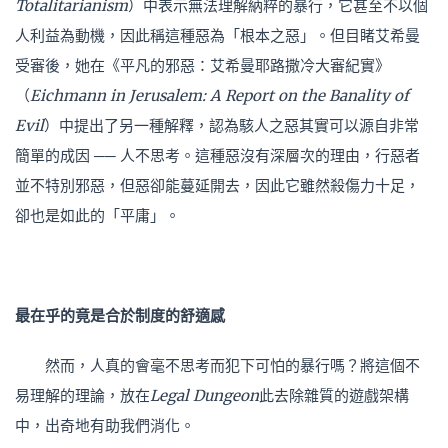
Totalitarianism
）
中表示無法理解納粹的暴行，它甚至不
以
個
人利益為動機，因此稱這種惡為「根本之惡」。但目睹艾希曼
受審後，她在《平凡的邪惡：艾希曼耶路撒冷大審紀實》
（
Eichmann in Jerusalem: A Report on the Banality of
Evil
）
中提出了另一種解釋，認為駭人之惡其實可以源自非常
簡單的成因 ──
人不思考
。
這種惡沒有深層次的理由，行惡者
並不特別邪惡，但惡卻能蔓延開去，因此它雖然殺傷力十足，
卻也是如此的「平庸」。
最在乎的竟是合於制度的舒適感
然而，人真的會毫不思考而犯下可怕的暴行嗎？將這個不
易理解的理論，放在
Legal Dungeon
此
去除雜質的遊戲架構
中，出奇地有助我們消化。