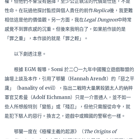
權，但他們不會沒有選擇，至少公正執法的代價是仕途，不是
性命。在玩過他探討監控與個人責任的前作
Replica
後，我更難
相信這是他的價值觀。另一方面，我在
Legal Dungeon
中時常
感覺不到罪疚感的沉重。但後來我明白了，如果前作談的是
「罪之重」，本作談的就是「罪之輕」。
以下劇透注意。
根據 EGM 報導，Somi 於二
〇一九
年中國獨立遊戲聯盟的
論壇上談及本作，引用了鄂蘭
（
Hannah Arendt
）
的「惡之平
庸」
（
banality of evil
）
，指出二戰時大量屠殺猶太人的納粹
軍官艾希曼
（
Adolf Eichmann
）
只是一介普通人，並不如一
些人所想般特別「變態」或「殘忍」，但他只需服從命令，就
能犯下駭人的惡行。換言之，遊戲中或韓國的警察也一樣。
鄂蘭一度在《極權主義的起源》
（
The Origins of