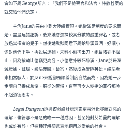
會如下屬George
所言
：「我們不是檢察官和法官，特赦甚麼的
就交給他們決定。」
主角
Jane的惡由小到大
陸續實現。
她從滿足制度的要求開
始，盡量建議起訴，後來她會選擇較高分數的嚴重罪名，或者
放過當權者的兒子。然後她默默同意下屬給醉漢買酒，好讓小
偷對他們下手，再設局逮捕，未料小偷掏出刀，她目睹卻不阻
止，因為搶劫比偷竊更高分。小偷意外殺死醉漢，Jane於是湮
滅證據、藏屍、設局栽贜、破案，然後成為警隊英雄。結局看
來相當駭人，於Jane來說卻是順着制度自然而為，因為她一步
步讓自己養成怠惰、服從的習慣，直至再令人髮指的罪行都喚
不起道德思考。
Legal Dungeon
透過遊戲設計讓玩家更易消化鄂蘭對惡的
理解，
儘管
那不是惡的
唯一一種
成因，甚至她對艾希曼的理解
也或許有誤，但這種理解卻悲哀地適用於當前的社會。