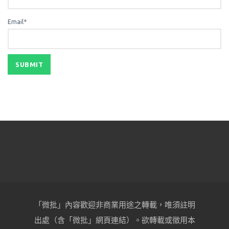
Email*
「微批」內容歡迎非商業用途之轉載，唯須註明
出處（含「微批」網頁連結）。欲轉載或徵用本