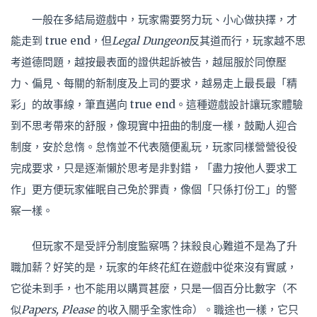
一般在多結局遊戲中，玩家需要努力玩、小心做抉擇，才
能走到 true end，但
Legal Dungeon
反其道而行，玩家越不思
考道德問題，越按最表面的證供起訴被告，越屈服於同僚壓
力、偏見、每關的新制度及上司的要求，越易走上最長最「精
彩」的故事線，筆直邁向 true end。這種遊戲設計讓玩家體驗
到不思考帶來的舒服，像現實中扭曲的制度一樣，鼓勵人
迎
合
制度，安於怠惰。怠惰並不代表隨便亂玩，玩家同樣營營役役
完成要求，只是逐漸懶於思考是非對錯，「盡力按他人要求工
作」更方便玩家催眠自己免於罪責，像個「只係打份工」的警
察一樣。
但玩家不是受評分制度監察嗎？抹殺良心難道不是為了升
職加薪？好笑的是，玩家的年終花紅在遊戲中從來沒有實感，
它從未到手，也不能
用以
購買甚麼，只是一個百分比數字（不
似
Papers, Please
的收入關乎全家性命）。職途也一樣，它只