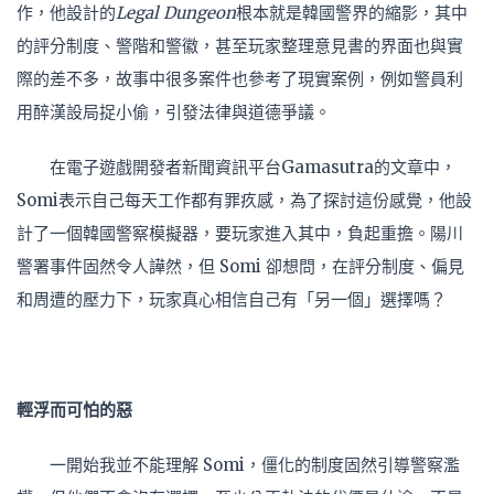
作，他設計的
Legal Dungeon
根本就是韓國警界的縮影，其中
的評分制度、警階和警徽，甚至玩家整理意見書的界面也與實
際的差不多，故事中很多案件也參考了現實案例，例如警員利
用醉漢設局捉小偷，引發法律與道德爭議。
在
電子遊戲開發者新聞資訊平台
Gamasutra的文章中，
Somi表示自己每天工作都有罪疚感，為了探討這份感覺，他設
計了一個韓國警察模擬器，要玩家進入其中，負起重擔。陽川
警署事件固然令人譁然，但 Somi 卻想問，在評分制度、偏見
和周遭的壓力下，玩家真心相信自己有「另一個」選擇嗎？
輕浮而可怕的惡
一開始我並不能理解 Somi，僵化的制度固然引導警察濫