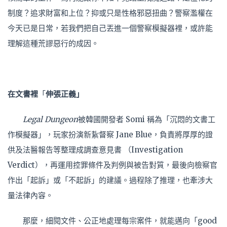
制度？追求財富和上位？抑或只是性格邪惡扭曲？警察濫權在
今天已是日常，若我們把自己丟進一個警察模擬器裡，或許能
理解這種荒謬惡行的成因。
在文書裡
「
伸張正義」
Legal Dungeon
被韓國開發者 Somi 稱為「沉悶的文書工
作模擬器」，玩家扮演新紥督察 Jane Blue，負責將厚厚的證
供及法醫報告等整理成調查意見書 （Investigation
Verdict），再運用控罪條件及判例與被告對質，最後向檢察官
作出「起訴」或「不起訴」的建議。過程除了推理，也牽涉大
量法律內容。
那麼，細閱文件、公正地處理每宗案件，就能邁向「good