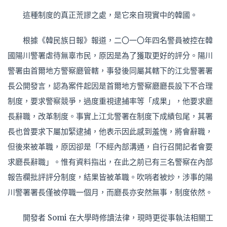
這種制度的真正荒謬之處，是它來自現實中的韓國。
根據《韓民族日報》報道，二
〇
一
〇
年四名警員被控在韓
國陽川警署虐待無辜市民，原因是為了獲取更好的評分。陽川
警署由首爾地方警察廳管轄，事發後同屬其轄下的江北警署署
長公開發言，認為案件起因是首爾地方警察廳廳長設下不合理
制度，要求警察競爭，過度重視逮捕率等「成果」，他要求廳
長辭職，改革制度。事實上江北警署在制度下成績包尾，其署
長也曾要求下屬加緊逮捕，他表示因此感到羞愧，將會辭職，
但後來被革職，原因
卻
是「不經內部溝通，自行召開記者會要
求廳長辭職」。惟
有資料指出，在此之前已有三名警察在內部
報告欄批評評分制度，結果皆被革職。吹哨者被炒，涉事的陽
川警署署長僅被停職一個月，而廳長亦安然無事，制度依然。
開發者 Somi 在大學時修讀法律，現時更從事執法相關工