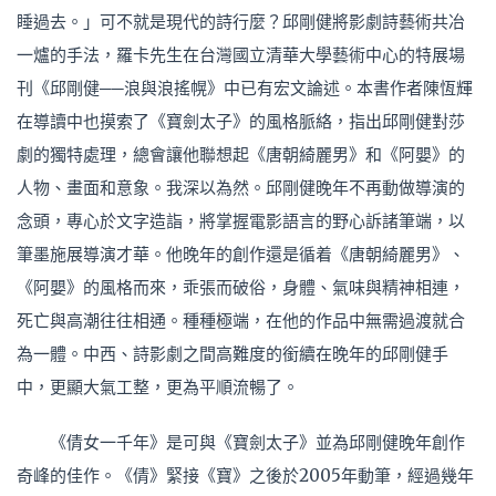
睡過去。」可不就是現代的詩行麼？邱剛健將影劇詩藝術共冶
一爐的手法，羅卡先生在台灣國立清華大學藝術中心的特展場
刊《邱剛健──浪與浪搖幌》中已有宏文論述。本書作者陳恆輝
在導讀中也摸索了《寶劍太子》的風格脈絡，指出邱剛健對莎
劇的獨特處理，總會讓他聯想起《唐朝綺麗男》和《阿嬰》的
人物、畫面和意象。我深以為然。邱剛健晚年不再動做導演的
念頭，專心於文字造詣，將掌握電影語言的野心訴諸筆端，以
筆墨施展導演才華。他晚年的創作還是循着《唐朝綺麗男》、
《阿嬰》的風格而來，乖張而破俗，身體、氣味與精神相連，
死亡與高潮往往相通。種種極端，在他的作品中無需過渡就合
為一體。中西、詩影劇之間高難度的銜續在晚年的邱剛健手
中，更顯大氣工整，更為平順流暢了。
《倩女一千年》是可與《寶劍太子》並為邱剛健晚年創作
奇峰的佳作。《倩》緊接《寶》之後於2005年動筆，經過幾年