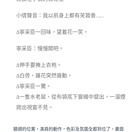
小倩聲音：我以前身上都有芙蓉香……
∆寧采臣一回味，望着花一笑。
寧采臣：慢慢開吧。
∆伸手要掩上衣袍。
∆白骨，蓮花突然聳動。
∆寧采臣一驚。
∆一隻水老鼠，從布袋底下窗縫中竄出，一溜煙
爬出視窗不見。
鏡頭的位置，演員的動作，色彩及氛圍全都到位了，畫面