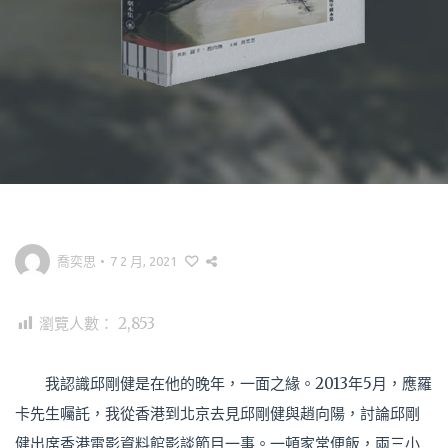
喬奕思
•
7 2 月, 2021
瀏覽人數：
2,853
我認識邱剛健是在他的晚年，一面之緣。2013年5月，應羅
卡先生囑託，我從香港到北京去見邱剛健與趙向陽，討論邱剛
健出席香港電影資料館影談節目一事。一頓家常便飯，兩三小