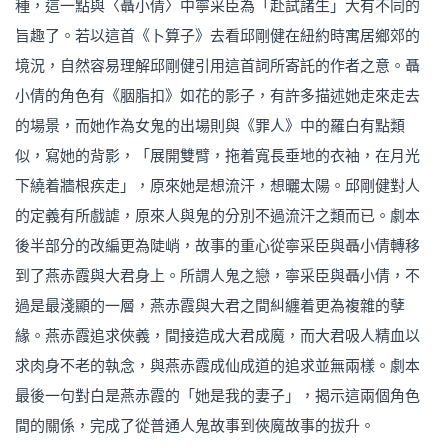
種，這一點與〈聶小倩〉中寧采臣為「赴試諸生」大有不同的
旨趣了。若以這首《卜算子》去看邱剛健在紐約時寓居鄉郊的
境況，自然容易理解邱剛健引用這首詞所寄託的作者之意。聶
小倩的角色有《胭脂扣》如花的影子，有許多描述她走來走去
的場景，而她作為女鬼的出場則與《罪人》中的羅白有點類
似，寫她的背影，「展開雙臂，拖着寬長垂地的衣袖，在月光
下繞着牆根疾走」，原來她是想流汗，想曬太陽。邱剛健對人
的定義有所戲謔，原來人與鬼的分別不過流汗之類而已。劇本
後半部分的改編更為陡峭，故事的重心從寧采臣與聶小倩轉移
到了燕赤霞與大君身上。所謂人鬼之戀，寧采臣與聶小倩，不
過是最淺顯的一層，燕赤霞與大君之間糾纏着更為複雜的孽
緣。燕赤霞追求俠義，間接造成大君成魔，而大君吸人精血以
求肉身不老的執念，與燕赤霞成仙成道的追求並無兩樣。劇本
最後一句對白是燕赤霞的「她是我的妻子」，揭示這兩個角色
間的關係，完成了從普通人鬼故事到俠魔故事的拔升。