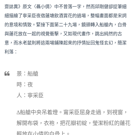
齋誌異》原文〈聶小倩〉中不曾落一字，然而邱剛健卻捉筆細
細描繪了寧采臣夜宿蓮塘飲酒賞花的過場，整幅畫面都是宋詞
的意境和情致。緊接下面第二十九場，鏡頭轉入船艙內，白骨
與蓮花放在一起的視覺衝擊，又如現代畫作，跳出純然的古
意，而水老鼠則將這兩場鋪陳起來的抒情扯回鬼怪玄幻，簡潔
利落：
景：船艙
時：夜
人：寧采臣
∆船艙中央吊着燈。甯采臣屈身走過，到視窗，
解開布袋，衣袍，把花瓣初綻，瑩潔粉紅的蓮花
輕放在小倩的白骨上。