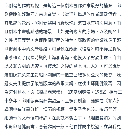
邱剛健創作的端倪，是對這三個劇本創作始末最好的補充。邱
剛健晚年好聽西方古典音樂，《復活》導讀的作者鄭政恆對此
有敏銳的覺察。邱剛健選用《野玫瑰》這首歌有特別用意，而
且劇本中畫龍點睛的場景，比如先聲奪人的序場，以及鋼琴上
的性場面等等，有邱剛健鮮明的特色。鄭政恆的導讀找尋了邱
剛健劇本中的文學脈絡，可見他在改編《復活》時不僅是將故
事移植到了民國時期的上海和青海，也投入了對於生命、自由
以及罪與罰的思索。《復活》之後的劇本《罪人》，可以說是
編劇陳翹英先生帶給邱剛健的一個重回維多利亞港的機會。陳
翹英先生提供了最初版本的故事大綱，然後由邱剛健改寫。因
為這個劇本，與《殺出西營盤》（唐基明導演，1982）相隔二
十多年，邱剛健再寫商業類型，且多有創新。蒲鋒在《罪人》
導讀中有詳盡分析，情節的扭轉，雙生子角色設計機巧等等，
細讀他的文章便知端詳，在此就不贅言了。《胭脂雙扣》的劇
本對邱剛健而言，意義非同一般。他在採訪中說過，在與我見