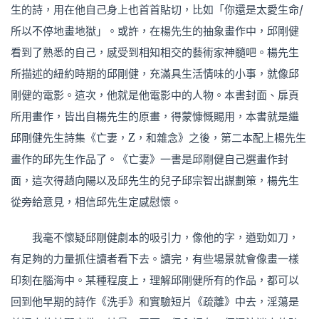
生的詩，用在他自己身上也首首貼切，比如「你還是太愛生命/
所以不停地畫地獄」。或許，在楊先生的抽象畫作中，邱剛健
看到了熟悉的自己，感受到相知相交的藝術家神髓吧。楊先生
所描述的紐約時期的邱剛健，充滿具生活情味的小事，就像邱
剛健的電影。這次，他就是他電影中的人物。本書封面、扉頁
所用畫作，皆出自楊先生的原畫，得蒙慷慨賜用，本書就是繼
邱剛健先生詩集《亡妻，Z，和雜念》之後，第二本配上楊先生
畫作的邱先生作品了。《亡妻》一書是邱剛健自己選畫作封
面，這次得趙向陽以及邱先生的兒子邱宗智出謀劃策，楊先生
從旁給意見，相信邱先生定感慰懷。
我毫不懷疑邱剛健劇本的吸引力，像他的字，遒勁如刀，
有足夠的力量抓住讀者看下去。讀完，有些場景就會像畫一樣
印刻在腦海中。某種程度上，理解邱剛健所有的作品，都可以
回到他早期的詩作《洗手》和實驗短片《疏離》中去，淫蕩是