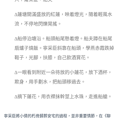
∆蓮塘開滿盛放的紅蓮，映着燈光，隨着輕風水
流，不停地閃爍晃搖。
∆船停泊塘沿。船頭船尾懸着燈。船夫蹲在船尾
扇爐子燒飯。寧采臣斜靠在船頭，學燕赤霞跌掉
鞋子，光腳，扶膝，自己飲酒賞花。
∆一眼看到附近一朵待放的小蓮花，放下酒杯，
欺身，用手劃水，把船頭移過去。
∆摘下蓮花，用衣襟抹幹莖上水珠，走進船艙。
寧采臣將小倩的朽骨歸葬安宅的過程，並非重要情節，在《聊