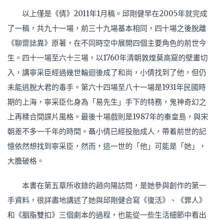
以上僅是《倩》2011年1月稿。邱剛健早在2005年就完成
了一稿，共九十一場，前三十九場基本相同，四十場之後脫離
《聊齋誌異》原著，在不同時空中展開四個主要角色的前世今
生。四十一場至六十三場，以1760年清朝敦煌莫高窟的壁畫切
入，講寧采臣經過幾世輪迴後成了和尚，小倩找到了他，但仍
未能逃脫大君的毒手。第六十四場至八十一場是1931年民國時
期的上海，寧采臣化身為「易先生」手下的特務，鬼神奇幻之
上再糅合間諜片風格。最後十場戲則是1987年的秦皇島，與宋
朝差不多一千年的時間。聶小倩已經投胎成人，帶着前世的記
憶依然想找到寧采臣，然而，這一世的「他」可能是「她」，
大膽破格。
本書在第五章所收錄的趙向陽訪問，是她參與創作的第一
手資料，很詳盡地講述了她與邱剛健合寫《復活》、《罪人》
和《胭脂雙扣》三個劇本的過程，也能從一些生活細節中看出