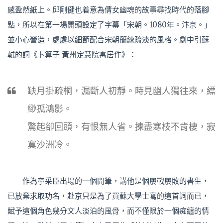
感盈然紙上。邱剛健也着意為倩女幽魂的故事尋找時代的落腳
點，所以在第一場開頭設定了字幕「宋朝。1080年。汴京。」
並小心營造，處處以細節配合宋朝簡練疏淡的風格。劇中引蘇
軾的詞《卜算子 黃州定慧院寓居作》：
缺月掛疏桐，漏斷人初靜。時見幽人獨往來，縹
緲孤鴻影。
驚起卻回頭，有恨無人省。揀盡寒枝不肯棲，寂
寞沙洲冷。
作為寧采臣出場的一個閒筆，講他是個屢戰屢敗的書生，
已放棄求取功名，赴京只是為了買蘇大學士寫的這首詞而已，
賦予這個角色幾分文人淡泊的風骨，而不僅限於一個痴纏的情