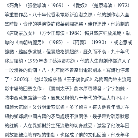
《死角》（張徹導演，1969）、《愛奴》（楚原導演，1972）
等重要作品。八十年代香港電影新浪潮之際，他的創作走入全
盛時期，合作的導演從許鞍華到關錦鵬，佳作連連。他策劃的
《唐朝豪放女》（方令正導演，1984）獨具盛唐狂放風範，執
導的《唐朝綺麗男》（1985）、《阿嬰》（1990），或恣意或
詭譎，雖諸多遺憾，但實驗格調超然，歷久而不衰。九十年代
移居紐約，1995年妻子蔡淑卿病逝，他的人生與創作都進入了
一段漫長的低潮，八、九年間不曾產出電影劇本，寫詩也停滯
了。2003年，他以改編莎翁《王子復仇記》為闖蕩內地主流電
影市場的回勇之作，《寶劍太子》劇本厚積薄發，字字如鍊，
將中西意象鎔鑄一體，氣象又與他八十年代的作品大有不同，
綺麗大氣間，又分明蕭索沉鬱，多了留白。這與他數年隱居在
紐約鄉郊讀中國古籍的矛盾處境不無關係，幾乎是對疏離狀態
的註解，人在異鄉對於生死流散的切身感受，激發了他晚年回
到故鄉鼓浪嶼尋根的衝動，也促成了他的文化回流。他晚年移