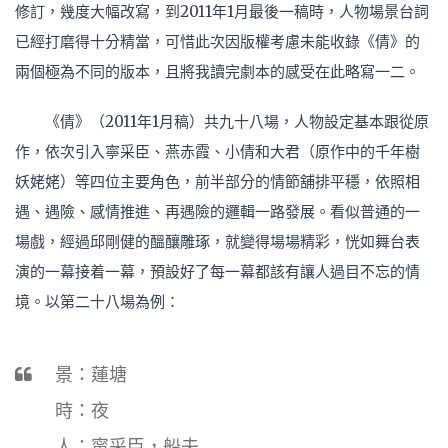
修訂，幾度大幅改寫，到2011年1月最後一稿時，人物場景台詞
已經打磨得十分精當，可惜此次因版權考慮未能收錄《倩》的
兩個極為不同的版本，且將我讀完劇本的感受在此略寫一二。
《倩》（2011年1月稿）共九十八場，人物設定基本跟從原
作，依次引入寧采臣、燕赤霞、小倩和大君（原作中的千年樹
妖姥姥）等四位主要角色，前半部分的情節舖排平穩，依照相
遇、遇險、感情推進、再遇險的邏輯一路發展。看似普通的一
場戲，經過邱剛健的醞釀雕琢，就變得場場精彩，恍如舞台表
演的一幕接着一幕，預設好了每一幕都該有讓人過目不忘的情
境。以第二十八場為例：
景：蓮塘
時：夜
人：甯采臣，船夫