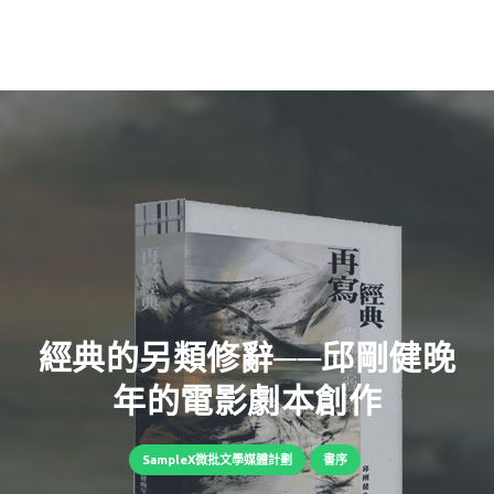
經典的另類修辭──邱剛健晚
年的電影劇本創作
SampleX微批文學媒體計劃
書序