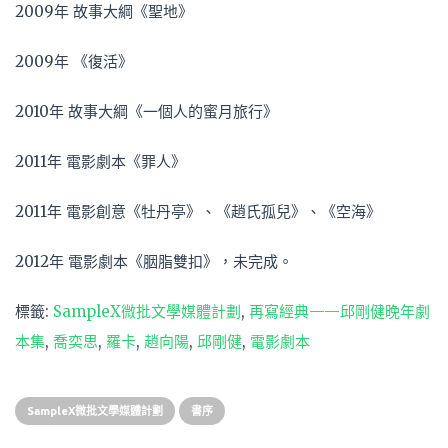
2009年 故事大綱《聖地》
2009年 《復活》
2010年 故事大綱《一個人的蜜月旅行》
2011年 電影劇本《罪人》
2011年 電影創意《牡丹亭》、《趙氏孤兒》、《空海》
2012年 電影劇本《胭脂雙扣》，未完成。
標籤:
SampleX微批文學媒體計劃
,
再寫經典——邱剛健晚年劇
本集
,
喬奕思
,
羅卡
,
趙向陽
,
邱剛健
,
電影劇本
SampleX微批文學媒體計劃
書序