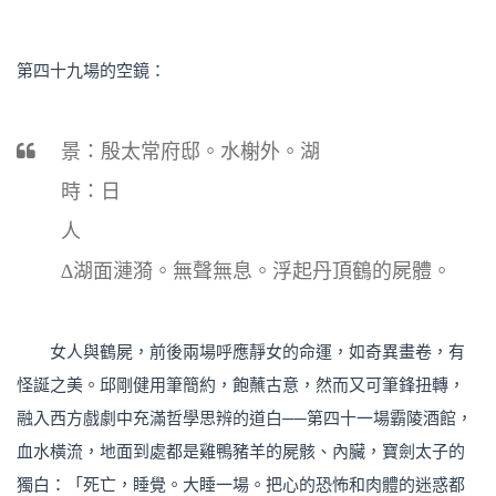
第四十九場的空鏡：
景：殷太常府邸。水榭外。湖
時：日
人
∆湖面漣漪。無聲無息。浮起丹頂鶴的屍體。
女人與鶴屍，前後兩場呼應靜女的命運，如奇異畫卷，有
怪誕之美。邱剛健用筆簡約，飽蘸古意，然而又可筆鋒扭轉，
融入西方戲劇中充滿哲學思辨的道白──第四十一場霸陵酒館，
血水橫流，地面到處都是雞鴨豬羊的屍骸、內臟，寶劍太子的
獨白：「死亡，睡覺。大睡一場。把心的恐怖和肉體的迷惑都