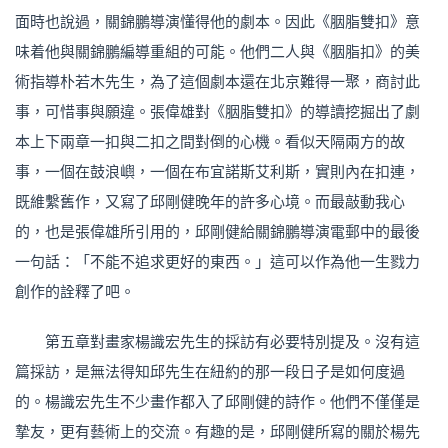
面時也說過，關錦鵬導演懂得他的劇本。因此《胭脂雙扣》意
味着他與關錦鵬編導重組的可能。他們二人與《胭脂扣》的美
術指導朴若木先生，為了這個劇本還在北京難得一聚，商討此
事，可惜事與願違。張偉雄對《胭脂雙扣》的導讀挖掘出了劇
本上下兩章一扣與二扣之間對倒的心機。看似天隔兩方的故
事，一個在鼓浪嶼，一個在布宜諾斯艾利斯，實則內在扣連，
既維繫舊作，又寫了邱剛健晚年的許多心境。而最敲動我心
的，也是張偉雄所引用的，邱剛健給關錦鵬導演電郵中的最後
一句話：「不能不追求更好的東西。」這可以作為他一生戮力
創作的詮釋了吧。
第五章對畫家楊識宏先生的採訪有必要特別提及。沒有這
篇採訪，是無法得知邱先生在紐約的那一段日子是如何度過
的。楊識宏先生不少畫作都入了邱剛健的詩作。他們不僅僅是
摯友，更有藝術上的交流。有趣的是，邱剛健所寫的關於楊先