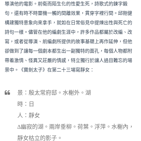
導演他的電影。前衛而陌生化的性愛生死，詩歌式的鍊字鍛
句，還有時不時靈機一觸的間離效果，貫穿字裡行間。邱剛健
構建獨特意象向來拿手，就如在日常俗見中提煉出性與死亡的
詩句一樣。儘管在他的編劇生涯中，許多作品都屬於改編、改
寫，或者從導演、前編劇所提供的故事基礎上再作延伸，但他
卻做到了讓每一個劇本都生出一副獨特的面孔，每個人物都附
帶着激情、怪異又莊嚴的情感，特立獨行於讓人過目難忘的場
景中。《寶劍太子》在第二十三場寫靜女：
景：殷太常府邸。水榭外。湖
時：日
人：靜女
∆幽寂的湖。兩岸垂柳。荷葉。浮萍。水榭內，
靜女枯立的影子。