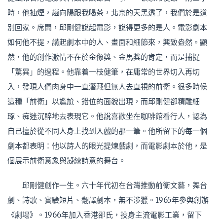
時，他抽煙，趙向陽跟我喝茶，北京的天黑透了，我們於是道
別回家。席間，邱剛健說起電影，說得更多的是人。電影劇本
如何他不提，講起劇本中的人、畫面和細節來，興致盎然。顯
然，他的創作激情不在於金像獎、金馬獎的肯定，而是捕捉
「驚異」的過程。他靠着一枝健筆，在庸常的世界切入再切
入，發現人們肉身中一直潛藏但無人去直視的前衛。很多時候
這種「前衛」以尷尬、錯位的面貌出現，而邱剛健卻精雕細
琢、痴迷沉醉地去表現它。他說喜歡坐在咖啡館看行人，認為
自己擅於從不同人身上找到入戲的那一筆。他所留下的每一個
劇本都表明：他以詩人的眼光提煉戲劇，而電影劇本於他，是
個展示前衛意象與凝練詩意的舞台。
邱剛健創作一生。六十年代初在台灣推動前衛文藝，舞台
劇、詩歌、實驗短片、翻譯劇本，無不涉獵。1965年參與創辦
《劇場》。1966年加入香港邵氏，投身主流電影工業，留下