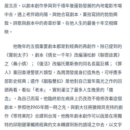
居北京，以劇本創作參與到千禧年後蓬勃發展的內地電影市場
中去，遇上老伴趙向陽，與她合寫劇本，重拾寫詩的勃勃興
致。詩歌與劇本中的奇章妙筆，在他人生的最後十年交相輝
映。
他晚年的五個重要劇本都是對經典的再創作。除已提到的
《寶劍太子》，劇本《倩女一千年》改編蒲松齡《聊齋誌異》
之〈聶小倩〉；《復活》改編托爾斯泰的同名長篇巨構；《罪
人》重回香港警匪片類型，為周潤發度身訂造角色，可呼應多
部影史經典；遺作《胭脂雙扣》是他對自己當年風光之作的回
頭再看，看似「老本」，實則灌注了最多人生晚景的「雜
念」，為自己而寫。他臨終前在病床上仍孜孜不倦修改着這個
劇本。參照他1965年開一時之先，與劉大任將撒姆貝克特的劇
作《等待果陀》合譯到台灣，他晚年劇本創作可以說是在用獨
特的邱剛健筆觸將經典的文本轉譯到新的語境之中去，以文字