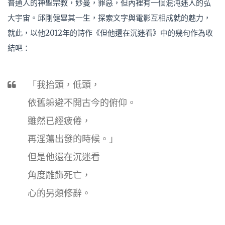
普通人的神聖宗教，妙曼，罪惡，但內裡有一個混沌迷人的弘
大宇宙。邱剛健畢其一生，探索文字與電影互相成就的魅力，
就此，以他2012年的詩作《但他還在沉迷看》中的幾句作為收
結吧：
「我抬頭，低頭，
依舊躲避不開古今的俯仰。
雖然已經疲倦，
再淫蕩出發的時候。」
但是他還在沉迷看
角度雕飾死亡，
心的另類修辭。