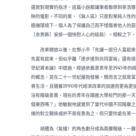
還是對現實的指涉，這篇小說都讓筆者聯想到寧浩導
映的電影。不同的是，《無人區》只是對單純人性的
極端環境下，個人為了保護自己而不惜傷害他人的惡
［余男飾］安排一個快慰人心的結局）。相較之下，
改革開放以後，在鄧小平「先讓一部分人富起來
先富有起來，但似乎離「逐步達到共同富裕」還有很大的
世紀資本論》中提過，經過依舊意思年至1945年
的概念，並在二十一世紀蓬勃發展。簡而言之就是富
善生活，且隨着1990年代經濟改革的加速而更為
沒有階級差異，現在的青年在踏進大學校門的那一天
個東西嗎？」他敏銳地感覺到了當代中國不同階層之
樣的對立關係或許不是有意為之，但只要你處在某一
胡遷為〈氣槍〉的角色劃分成為兩層階級，一層