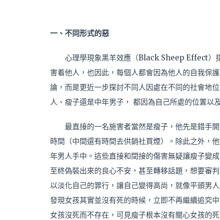
一、不同形式的惡
心理學現象黑羊效應（Black Sheep Ef
害着他人，也因此，每個人都會因為他人的自我保護
論，而是更近一步探討不同人因處在不同的社會地位
人、瘦子還是中年男子， 都因為自己所處的位置以
最直接的一名施害者當然是瘦子，他先是錯手開
時間（中間還有時間去供銷社買煙）。除此之外，他
年男人手中。這些直接和間接的傷害無疑讓瘦子變成
至終偽裝出來的良心不安，甚至轉移話題，想要審判
以淡化自己的罪行，讓自己變得高尚，就像平頭男人
發現女孩其實並沒有死的時候，立即不再繼續追究中
女孩沒死而不存在，可見瘦子根本沒有關心女孩的死