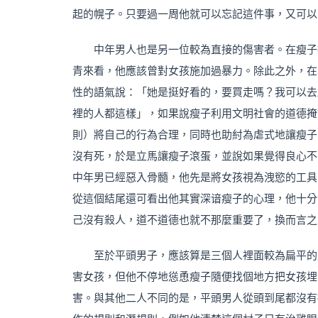
起的幌子。只要過一周他就可以忘記這件事，又可以
中年男人也是另一位較為直接的傷害者。在瘦子
青來看，他應該曾對女孩施加過暴力。除此之外，在
性的語氣說：「她是挺好看的，要買走嗎？我可以去
裡的人都這樣」，如果說瘦子利用文明社會的道德掩
則）將自己的行為合理，同時也助紂為虐式地讓瘦子
沒有死，於是立馬讓瘦子滾蛋，並說如果覺得良心不
中年男已經惡入骨髓，他先是將女孩視為洩慾的工具
從這個結尾還可看出他其實深谙瘦子的心理，他十分
己沒有殺人，道不道德也就不那麼重要了，換而言之
至於平頭男子，應該算是三個人裡面較為扁平的
害女孩，但他不停地慫恿瘦子隨便找個地方把女孩埋
害。與其他二人不同的是，平頭男人從頭到尾都沒有