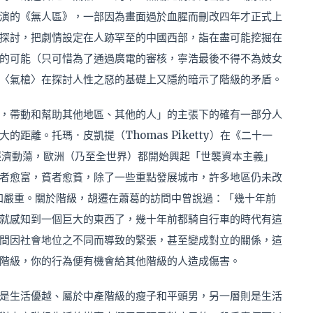
演的《無人區》，一部因為畫面過於血腥而刪改四年才正式上
探討，把劇情設定在人跡罕至的中國西部，詣在盡可能挖掘在
的可能（只可惜為了通過廣電的審核，寧浩最後不得不為妓女
〈氣槍〉在探討人性之惡的基礎上又隱約暗示了階級的矛盾。
，帶動和幫助其他地區、其他的人」的主張下的確有一部分人
距離。托瑪．皮凱提（Thomas Piketty）在《二十一
的經濟動蕩，歐洲（乃至全世界）都開始興起「世襲資本主義」
者愈富，貧者愈貧，除了一些重點發展城市，許多地區仍未改
更加嚴重。關於階級，胡遷在蕭葛的訪問中曾說過：「幾十年前
就感知到一個巨大的東西了，幾十年前都騎自行車的時代有這
間因社會地位之不同而導致的緊張，甚至變成對立的關係，這
階級，你的行為便有機會給其他階級的人造成傷害。
是生活優越、屬於中產階級的瘦子和平頭男，另一層則是生活