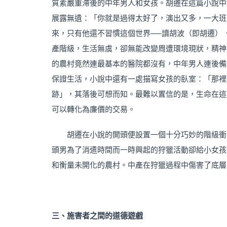
質素嚴重滯後的中年男人和女孩。胡遷在這篇小說中
展露無遺：「你就是過得太好了，演出又多，一大班
來，只有他還不習慣這個世界──讀胡波（即胡遷）
產階級，生活無虞，卻無能改變周遭環境現狀，精神
的農村竟然連最基本的醫院都沒有，中年男人連後備
保證生活，小說中還有一處描寫女孩的臥室：「那裡
跡」，其落後可想而知。最難以置信的是，生命在這
可以轉化為廉價的交易。
胡遷在小說的開頭便設置一個十分巧妙的階級衝
頭男為了消遣時間而一時興起的狩獵活動卻給小女孩
和衡量未開化的農村。中產在狩獵過程中傷害了底層
三、
施害者之間的道德遊戲