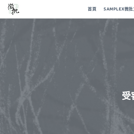
首頁
SAMPLEX微
受