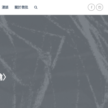
漫談
關於微批
槍〉