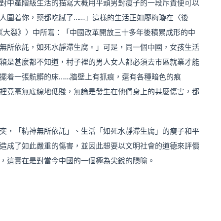
對中產階級生活的描寫大概用平頭男對瘦子的一段斥責便可以
人圍着你，藥都吃膩了……」這樣的生活正如廖梅璇在〈後
《大裂》〉中所寫：「中國改革開放三十多年後積累成形的中
無所依託，如死水靜滯生腐。」可是，同一個中國，女孩生活
箱是甚麼都不知道，村子裡的男人女人都必須去市區就業才能
擺着一張骯髒的床……牆壁上有抓痕，還有各種暗色的痕
裡竟毫無底線地低賤，無論是發生在他們身上的甚麼傷害，都
突，「精神無所依託」、生活「如死水靜滯生腐」的瘦子和平
造成了如此嚴重的傷害，並因此想要以文明社會的道德來評價
，這實在是對當今中國的一個極為尖銳的隱喻。